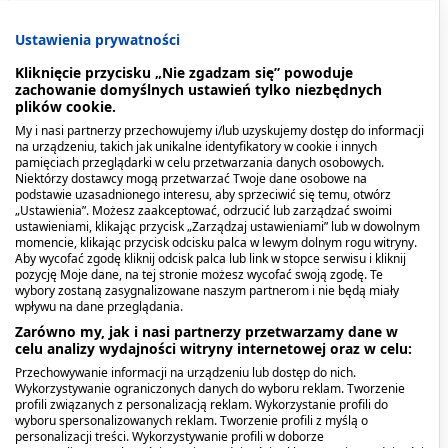
Wdychanie zaniecz
yszczonego powietrza
.
Ustawienia prywatności
Kliknięcie przycisku „Nie zgadzam się” powoduje
zachowanie domyślnych ustawień tylko niezbędnych
plików cookie.
My i nasi partnerzy przechowujemy i/lub uzyskujemy dostęp do informacji
na urządzeniu, takich jak unikalne identyfikatory w cookie i innych
Kiedy stosować produkt?
pamięciach przeglądarki w celu przetwarzania danych osobowych.
Niektórzy dostawcy mogą przetwarzać Twoje dane osobowe na
podstawie uzasadnionego interesu, aby sprzeciwić się temu, otwórz
Aquatiso Woda Morska Izotoniczna silnie nawilża
„Ustawienia”. Możesz zaakceptować, odrzucić lub zarządzać swoimi
ustawieniami, klikając przycisk „Zarządzaj ustawieniami” lub w dowolnym
jamę nosową. Można ją stosować przy
momencie, klikając przycisk odcisku palca w lewym dolnym rogu witryny.
odczuwaniu suchości błony śluzowej nosa,
Aby wycofać zgodę kliknij odcisk palca lub link w stopce serwisu i kliknij
pozycję Moje dane, na tej stronie możesz wycofać swoją zgodę. Te
spowodowanej różnymi czynnikami, jak również
wybory zostaną zasygnalizowane naszym partnerom i nie będą miały
przy nieżycie i zapaleniu zatok powstałym w
wpływu na dane przeglądania.
wyniku infekcji lub alergii.
Zarówno my, jak i nasi partnerzy przetwarzamy dane w
celu analizy wydajności witryny internetowej oraz w celu:
Poprzez swoje działanie
nawilżające i
Przechowywanie informacji na urządzeniu lub dostęp do nich.
Wykorzystywanie ograniczonych danych do wyboru reklam. Tworzenie
oczyszczające, zaleca się stosować go w
profili związanych z personalizacją reklam. Wykorzystanie profili do
przypadku
:
wyboru spersonalizowanych reklam. Tworzenie profili z myślą o
personalizacji treści. Wykorzystywanie profili w doborze