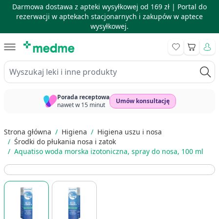
Darmowa dostawa z apteki wysyłkowej od 169 zł |
Portal do
rezerwacji w aptekach stacjonarnych i zakupów w aptece
wysyłkowej.
Skip to Content
Koszyk
Wyszukaj leki i inne produkty
Porada receptowa
Umów konsultację
nawet w 15 minut
Strona główna
/
Higiena
/
Higiena uszu i nosa
/
Środki do płukania nosa i zatok
/
Aquatiso woda morska izotoniczna, spray do nosa, 100 ml