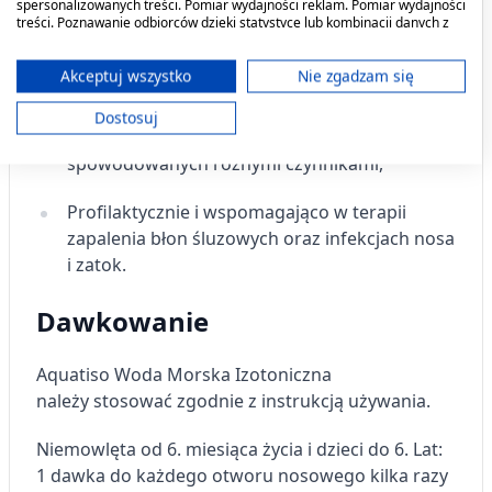
spersonalizowanych treści. Pomiar wydajności reklam. Pomiar wydajności
Wysuszenia
śluzówki nosa,
treści. Poznawanie odbiorców dzięki statystyce lub kombinacji danych z
różnych źródeł. Opracowywanie i ulepszanie usług. Wykorzystywanie
ograniczonych danych do wyboru treści.
Zalegania wydzieliny i uczucia zatkanego
Dane mogą być udostępniane poza Unię Europejską i wysyłane do USA.
Akceptuj wszystko
Nie zgadzam się
nosa,
Twoja zgoda i polityka cookie dotyczą wyłącznie tej witryny/aplikacji.
Dostosuj
Wyświetl listę partnerów (11 dostawców IAB)
P
odra
żnieniach i przekrwieniu błony śluzowej
Używamy Twoich danych w następujących celach:
spowodowanych różnymi czynnikami,
Cele przetwarzania IAB:
Profilaktycznie i wspomagająco w terapii
Przechowywanie informacji na urządzeniu
lub dostęp do nich
zapalenia błon śluzowych oraz infekcjach nosa
i zatok.
Wykorzystywanie ograniczonych danych do
wyboru reklam
Dawkowanie
Tworzenie profili w celu
spersonalizowanych reklam
Aquatiso
Woda Morska
Izotoniczna
należy
stosować zgodnie z instrukcją używania.
Wykorzystanie profili do wyboru
spersonalizowanych reklam
Niemowlęta od 6. miesiąca życia i dzieci do 6. Lat:
Tworzenie profili w celu personalizacji treści
1 dawka do każdego otworu nosowego kilka razy