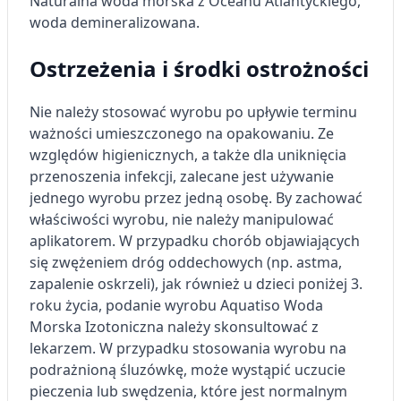
Naturalna woda morska z Oceanu Atlantyckiego,
Cele przetwarzania inne niż IAB:
woda demineralizowana.
Niezbędne
Ostrzeżenia i środki ostrożności
Wydajność (Performance)
Reklama / śledzenie
Nie należy stosować wyrobu po upływie terminu
ważności umieszczonego na opakowaniu. Ze
względów higienicznych, a także dla uniknięcia
przenoszenia infekcji, zalecane jest używanie
jednego wyrobu przez jedną osobę. By zachować
właściwości wyrobu, nie należy manipulować
aplikatorem. W przypadku chorób objawiających
się zwężeniem dróg oddechowych (np. astma,
zapalenie oskrzeli), jak również u dzieci poniżej 3.
roku życia, podanie wyrobu Aquatiso Woda
Morska Izotoniczna należy skonsultować z
lekarzem. W przypadku stosowania wyrobu na
podrażnioną śluzówkę, może wystąpić uczucie
pieczenia lub swędzenia, które jest normalnym