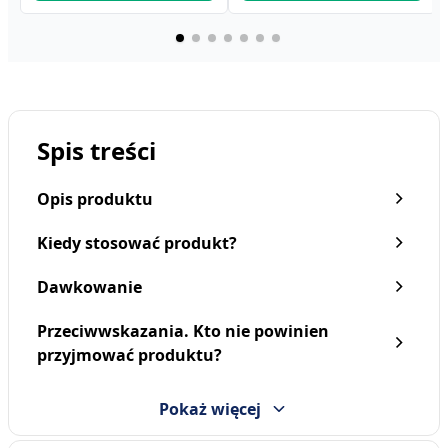
Spis treści
Opis produktu
Kiedy stosować produkt?
Dawkowanie
Przeciwwskazania. Kto nie powinien
Aquatiso woda morska
Aquatiso woda morska,
przyjmować produktu?
hipertoniczna, spray do
hipertoniczna, spray do
nosa, 30 ml
nosa, 100 ml
14,99 zł
24,99 zł
Pokaż więcej