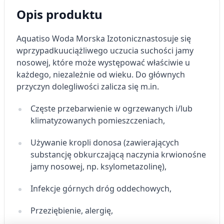
Opis produktu
Aquatiso
Woda Morska
Izotoniczna
stosuje się
w
przypadku
u
ciążliwe
go
uczuci
a
suchości jamy
nosowej
, które
może występować
właściwie u
każdego, niezależnie od wieku. Do głównych
przyczyn dolegliwości zalicza się m.in.
Częste przebarwienie w ogrzewanych i/lub
klimatyzowanych pomieszczeniach,
Używanie kropli
donosa
(zawierających
substancję obkurczającą naczynia krwionośne
jamy nosowej, np.
ksylometazolinę
),
Infekcje górnych dróg oddechowych,
Przeziębienie, alergię,