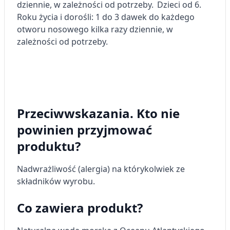
dziennie, w zależności od potrzeby.
Dzieci od 6.
Wykorzystywanie profili w celu doboru
Roku życia i dorośli: 1 do 3 dawek do każdego
spersonalizowanych treści
otworu nosowego kilka razy dziennie, w
zależności od potrzeby.
Pomiar efektywności reklam
Pomiar efektywności treści
Rozumienie odbiorców dzięki statystyce lub
kombinacji danych z różnych źródeł
Przeciwwskazania. Kto nie
Rozwój i ulepszanie usług
powinien przyjmować
Wykorzystywanie ograniczonych danych do
produktu?
wyboru treści
Funkcje specjalne IAB:
Nadwrażliwość (alergia) na którykolwiek ze
Użycie dokładnych danych
składników wyrobu.
geolokalizacyjnych
Co zawiera produkt?
Identyfikowanie urządzeń na podstawie
aktywnie żądanych informacji