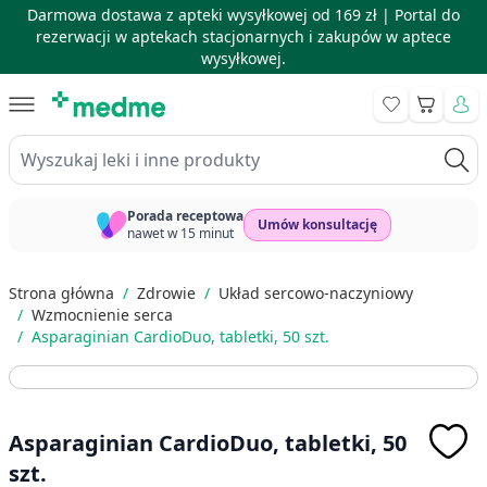
Darmowa dostawa z apteki wysyłkowej od 169 zł |
Portal do
rezerwacji w aptekach stacjonarnych i zakupów w aptece
wysyłkowej.
Skip to Content
Koszyk
Wyszukaj leki i inne produkty
Porada receptowa
Umów konsultację
nawet w 15 minut
Strona główna
/
Zdrowie
/
Układ sercowo-naczyniowy
/
Wzmocnienie serca
/
Asparaginian CardioDuo, tabletki, 50 szt.
Asparaginian CardioDuo, tabletki, 50
szt.