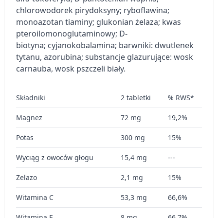
Wykorzystanie profili do wyboru
chlorowodorek pirydoksyny; ryboflawina;
spersonalizowanych reklam
monoazotan tiaminy; glukonian żelaza; kwas
Tworzenie profili w celu personalizacji treści
pteroilomonoglutaminowy; D-
biotyna; cyjanokobalamina; barwniki: dwutlenek
Wykorzystywanie profili w celu doboru
tytanu, azorubina; substancje glazurujące: wosk
spersonalizowanych treści
carnauba, wosk pszczeli biały.
Pomiar efektywności reklam
Składniki
2 tabletki
% RWS*
Pomiar efektywności treści
Magnez
72 mg
19,2%
Rozumienie odbiorców dzięki statystyce lub
kombinacji danych z różnych źródeł
Potas
300 mg
15%
Rozwój i ulepszanie usług
Wyciąg z owoców głogu
15,4 mg
---
Wykorzystywanie ograniczonych danych do
wyboru treści
Żelazo
2,1 mg
15%
Funkcje specjalne IAB:
Witamina C
53,3 mg
66,6%
Użycie dokładnych danych
geolokalizacyjnych
Witamina E
8 mg
66,7%