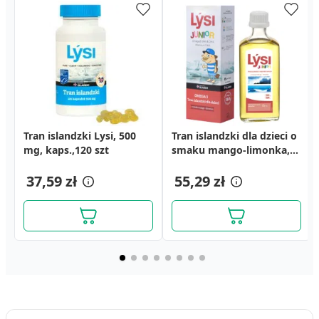
Tran islandzki Lysi, 500
Apicard, płyn, 500 ml
Calcium Teva, tabletki
Tran islandzki dla dzieci o
Aspot, tabletki
Burak, kapsułki, 30 szt.
mg, kaps.,120 szt
musujące, 14 szt.
smaku mango-limonka,
powlekane, 60 szt. (50 szt.
240 ml
+ 10 szt.)
6,69 zł
18,79 zł
37,59 zł
30,79 zł
55,29 zł
12,19 zł