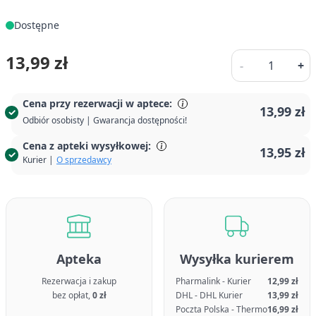
Dostępne
Ilość
13,99 zł
-
+
Cena przy rezerwacji w aptece:
13,99 zł
Odbiór osobisty | Gwarancja dostępności!
Cena z apteki wysyłkowej:
13,95 zł
Kurier |
O sprzedawcy
Apteka
Wysyłka kurierem
Rezerwacja i zakup
Pharmalink - Kurier
12,99 zł
bez opłat,
0 zł
DHL - DHL Kurier
13,99 zł
Poczta Polska - Thermo
16,99 zł