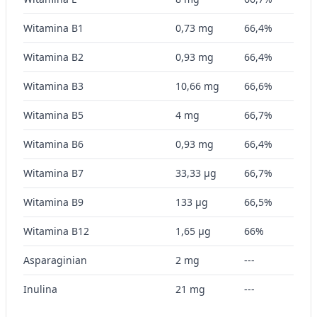
Identyfikowanie urządzeń na podstawie
Witamina B1
0,73 mg
66,4%
aktywnie żądanych informacji
Witamina B2
0,93 mg
66,4%
Cele przetwarzania inne niż IAB:
Niezbędne
Witamina B3
10,66 mg
66,6%
Wydajność (Performance)
Witamina B5
4 mg
66,7%
Reklama / śledzenie
Witamina B6
0,93 mg
66,4%
Witamina B7
33,33 µg
66,7%
Witamina B9
133 µg
66,5%
Witamina B12
1,65 µg
66%
Asparaginian
2 mg
---
Inulina
21 mg
---