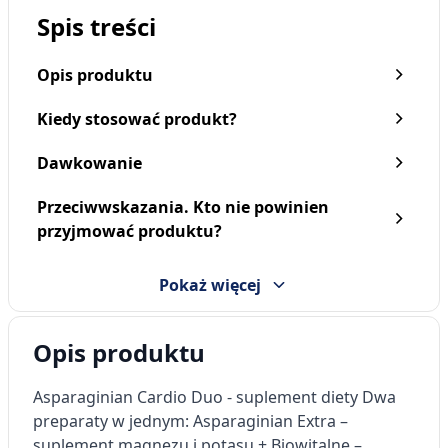
Spis treści
Opis produktu
Kiedy stosować produkt?
Dawkowanie
Przeciwwskazania. Kto nie powinien
Asparaginian Magnez
AsparaginianExtra,
przyjmować produktu?
Potas, tabletki, 100 szt.
tabletki, 75 szt.
(Uniphar)
8,59 zł
9,49 zł
Pokaż więcej
Opis produktu
Asparaginian Cardio Duo - suplement diety
Dwa
preparaty w jednym:
Asparaginian Extra –
suplement magnezu i potasu + Biowitalne –