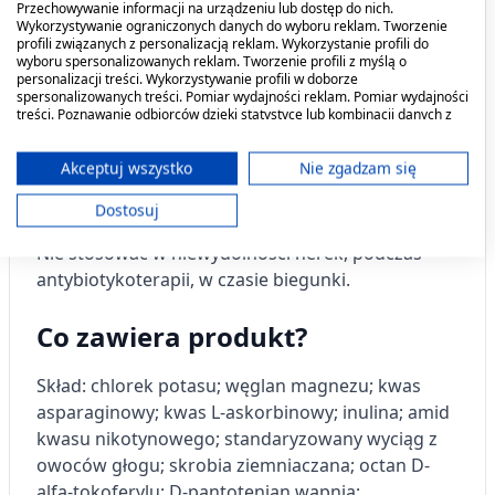
Przechowywanie informacji na urządzeniu lub dostęp do nich.
spożycia w ciągu doby. Nie stosować preparatu w
Wykorzystywanie ograniczonych danych do wyboru reklam. Tworzenie
profili związanych z personalizacją reklam. Wykorzystanie profili do
przypadku nadwrażliwości na którykolwiek z jego
wyboru spersonalizowanych reklam. Tworzenie profili z myślą o
składników. Suplement diety nie może być
personalizacji treści. Wykorzystywanie profili w doborze
spersonalizowanych treści. Pomiar wydajności reklam. Pomiar wydajności
stosowany jako substytut (zamiennik)
treści. Poznawanie odbiorców dzięki statystyce lub kombinacji danych z
zróżnicowanej diety. Zalecany jest zrównoważony
różnych źródeł. Opracowywanie i ulepszanie usług. Wykorzystywanie
ograniczonych danych do wyboru treści.
sposób żywienia i zdrowy tryb życia. Suplementy
Dane mogą być udostępniane poza Unię Europejską i wysyłane do USA.
Akceptuj wszystko
Nie zgadzam się
diety powinny być przechowywane w sposób
Twoja zgoda i polityka cookie dotyczą wyłącznie tej witryny/aplikacji.
niedostępny dla małych dzieci.
Dostosuj
Wyświetl listę partnerów (11 dostawców IAB)
Używamy Twoich danych w następujących celach:
Nie stosować w niewydolności nerek, podczas
Cele przetwarzania IAB:
antybiotykoterapii, w czasie biegunki.
Przechowywanie informacji na urządzeniu
Co zawiera produkt?
lub dostęp do nich
Wykorzystywanie ograniczonych danych do
Skład: c
hlorek potasu; węglan magnezu; kwas
wyboru reklam
asparaginowy; kwas L-askorbinowy; inulina; amid
kwasu nikotynowego; standaryzowany wyciąg z
Tworzenie profili w celu
spersonalizowanych reklam
owoców głogu; skrobia ziemniaczana; octan D-
alfa-tokoferylu; D-pantotenian wapnia;