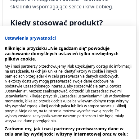
składniki wspomagające serce i krwioobieg.
Kiedy stosować produkt?
Suplementacja diety osób dorosłych w wyciąg z
Ustawienia prywatności
owoców głogu, żelazo, magnez, potas i witaminy.
Kliknięcie przycisku „Nie zgadzam się” powoduje
zachowanie domyślnych ustawień tylko niezbędnych
Dawkowanie
plików cookie.
My i nasi partnerzy przechowujemy i/lub uzyskujemy dostęp do informacji
na urządzeniu, takich jak unikalne identyfikatory w cookie i innych
Zalecane spożycie:
pamięciach przeglądarki w celu przetwarzania danych osobowych.
Niektórzy dostawcy mogą przetwarzać Twoje dane osobowe na
podstawie uzasadnionego interesu, aby sprzeciwić się temu, otwórz
Dorośli:
1 tabletkę 2 razy dziennie.
„Ustawienia”. Możesz zaakceptować, odrzucić lub zarządzać swoimi
ustawieniami, klikając przycisk „Zarządzaj ustawieniami” lub w dowolnym
momencie, klikając przycisk odcisku palca w lewym dolnym rogu witryny.
Przeciwwskazania. Kto nie
Aby wycofać zgodę kliknij odcisk palca lub link w stopce serwisu i kliknij
pozycję Moje dane, na tej stronie możesz wycofać swoją zgodę. Te
powinien przyjmować
wybory zostaną zasygnalizowane naszym partnerom i nie będą miały
wpływu na dane przeglądania.
produktu?
Zarówno my, jak i nasi partnerzy przetwarzamy dane w
celu analizy wydajności witryny internetowej oraz w celu:
Nie należy przekraczać zalecanej porcji do