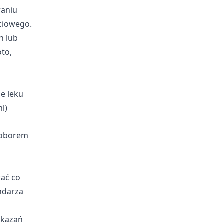
waniu
ciowego.
h lub
to,
e leku
l)
edoborem
n
wać co
ndarza
skazań