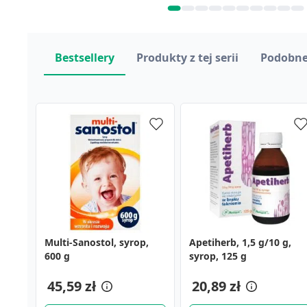
Bestsellery
Produkty z tej serii
Podobne
Multi-Sanostol, syrop,
Apetiherb, 1,5 g/10 g,
Linomag, krem z
Apetiherb, 1,5 g/10 g,
Bioaron System (Bioaron
Calcium Teva, tabletki
600 g
syrop, 125 g
tlenkiem cynku dla dzieci
syrop, 125 g
C), syrop, 100 ml
musujące, 14 szt.
i niemowląt, 50 ml
18,09 zł
6,69 zł
45,59 zł
20,89 zł
20,89 zł
25,99 zł