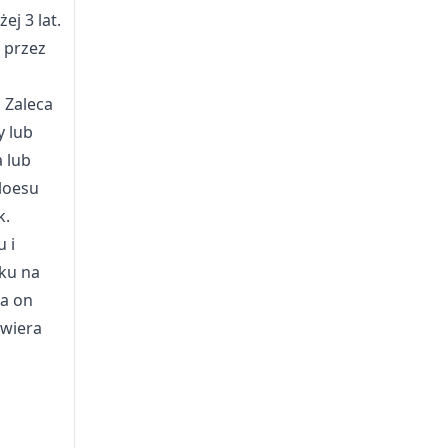
j 3 lat.
 przez
 Zaleca
y lub
a lub
loesu
k.
 i
eku na
wa on
awiera