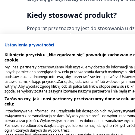
Kiedy stosować produkt?
Preparat przeznaczony jest do stosowania u dz
przeziębienia, w celu poprawy apetytu.
Ustawienia prywatności
Dawkowanie
Kliknięcie przycisku „Nie zgadzam się” powoduje zachowanie
cookie.
Jeżeli lekarz nie zaleci inaczej:
My i nasi partnerzy przechowujemy i/lub uzyskujemy dostęp do informacji na ur
innych pamięciach przeglądarki w celu przetwarzania danych osobowych. Ni
podstawie uzasadnionego interesu, aby sprzeciwić się temu, otwórz „Ustawie
dzieci w wieku 3 - 6 lat: 2 razy dziennie po 
ustawieniami, klikając przycisk „Zarządzaj ustawieniami” lub w dowolnym mom
witryny. Aby wycofać zgodę kliknij odcisk palca lub link w stopce serwisu i kli
powyżej 6 roku życia: 3 razy dziennie po 5 m
zgodę. Te wybory zostaną zasygnalizowane naszym partnerom i nie będą mia
Zarówno my, jak i nasi partnerzy przetwarzamy dane w celu an
W braku apetytu 5 ml jednorazowo 15 minut pr
celu:
Przechowywanie informacji na urządzeniu lub dostęp do nich. Wykorzystywani
związanych z personalizacją reklam. Wykorzystanie profili do wyboru spersona
Przeciwwskazania. Kto nie p
personalizacji treści. Wykorzystywanie profili w doborze spersonalizowanych t
Poznawanie odbiorców dzięki statystyce lub kombinacji danych z różnych źró
ograniczonych danych do wyboru treści.
Nietolerancja fruktozy,