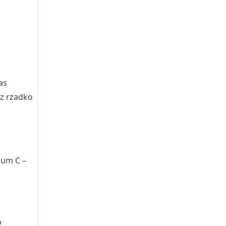
as
az rzadko
num C –
b