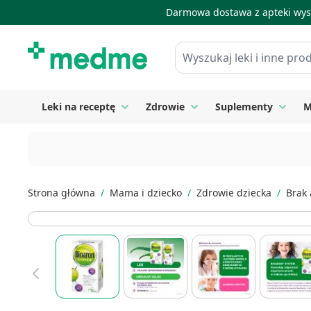
Darmowa dostawa z apteki wysy
Skip to Content
Wyszukaj leki i inne produkty
Leki na receptę
Zdrowie
Suplementy
M
Toggle submenu for Leki na receptę
Toggle submenu for Zdrow
Toggle
Strona główna
/
Mama i dziecko
/
Zdrowie dziecka
/
Brak 