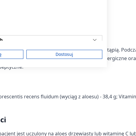
,
ne produktu
ch
ia niepożądane, chociaż nie u każdego one wystąpią. Podcz
ę
Dostosuj
 (≥1/1000 do <1/100) mogą wystąpić reakcje alergiczne or
peptyczne.
am
rescentis recens fluidum (wyciąg z aloesu) - 38,4 g; Vitami
treści
ci
pacjent jest uczulony na aloes drzewiasty lub witaminę C lu