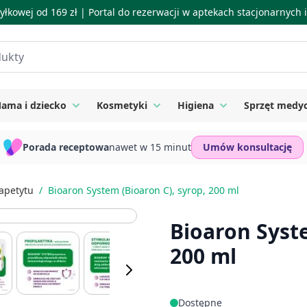
łkowej od 169 zł |
Portal do rezerwacji w aptekach stacjonarnych
ama i dziecko
Kosmetyki
Higiena
Sprzęt medy
ie
 submenu for Suplementy
Toggle submenu for Mama i dziecko
Toggle submenu for Kosmetyki
Toggle submenu for
Porada receptowa
nawet w 15 minut
Umów konsultację
apetytu
/
Bioaron System (Bioaron C), syrop, 200 ml
Bioaron Syste
200 ml
Dostępne