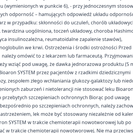
ych z różnych źródeł
ku (wymienionych w punkcie 6), - przy jednoczesnym stoso
ących odporność – hamujących odpowiedź układu odpornoś
rz w przypadku: skłonności do uczuleń, chorób układowyc
 twardzina uogólniona, toczeń układowy, choroba Hashimo
yca insulinozależna, reumatoidalne zapalenie stawów),
lobulin we krwi. Ostrzeżenia i środki ostrożności Przed
należy omówić to z lekarzem lub farmaceutą. Przyjmowani
informacji
eży wziąć pod uwagę, że dawka jednorazowa produktu (5 m
 Bioaron SYSTEM przez pacjentów z rzadkimi dziedzicznymi
ozy, zespołem złego wchłaniania glukozy-galaktozy lub ni
ionych zaburzeń i nietolerancji nie stosować leku Bioaro
 przebytych szczepieniach ochronnych Biorąc pod uwagę
ć bezpośrednio po szczepieniach ochronnych, należy zacho
astrzeżeniem, lek może być stosowany niezależnie od kale
aron SYSTEM w trakcie chemioterapii nowotworowej lub po
wać w trakcie chemioterapii nowotworowej. Nie ma przeciw