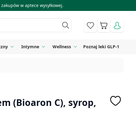
 i zakupów w aptece wysyłkowej.
Koszyk
czny
Intymne
Wellness
Poznaj leki GLP-1
 Higiena
Toggle submenu for Sprzęt medyczny
Toggle submenu for Intymne
Toggle submenu for Wellness
m (Bioaron C), syrop,