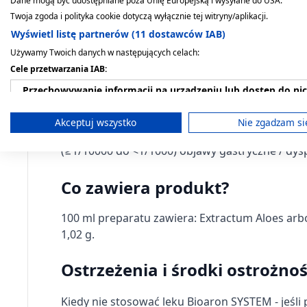
Dane mogą być udostępniane poza Unię Europejską i wysyłane do USA.
Twoja zgoda i polityka cookie dotyczą wyłącznie tej witryny/aplikacji.
zespół złego wchłaniania glukozy-galaktozy
Wyświetl listę partnerów (11 dostawców IAB)
niedobór sacharazy - izomaltazy.
Używamy Twoich danych w następujących celach:
Cele przetwarzania IAB:
Możliwe działania niepożąda
Przechowywanie informacji na urządzeniu lub dostęp do ni
Jak każdy lek, lek ten może powodować działan
Wykorzystywanie ograniczonych danych do wyboru reklam
Akceptuj wszystko
Nie zgadzam si
stosowania leku Bioaron SYSTEM niezbyt często
Tworzenie profili w celu spersonalizowanych reklam
(≥1/10000 do <1/1000) objawy gastryczne / dys
Wykorzystanie profili do wyboru spersonalizowanych rekl
Co zawiera produkt?
Tworzenie profili w celu personalizacji treści
100 ml preparatu zawiera: Extractum Aloes arbo
Wykorzystywanie profili w celu doboru spersonalizowanych 
1,02 g.
Pomiar efektywności reklam
Ostrzeżenia i środki ostrożnoś
Pomiar efektywności treści
Kiedy nie stosować leku Bioaron SYSTEM - jeśli 