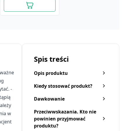
Spis treści
e ważne
Opis produktu
ug
Kiedy stosować produkt?
tać. -
tąpią
Dawkowanie
ależy
Przeciwwskazania. Kto nie
nia w
powinien przyjmować
acjent
produktu?