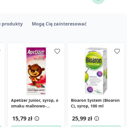
 produkty
Mogą Cię zainteresować
Apetizer Junior, syrop, o
Apetizer Junior, syrop dla
Hepason Complex,
Bioaron System (Bioaron
Plaster zestaw
smaku malinowo-
dzieci, 100 ml
kapsułki, 30 szt.
C), syrop, 100 ml
Universalny, 20 szt.
porzeczkowym, 100 ml
9,59 zł
4,79 zł
15,79 zł
16,19 zł
25,99 zł