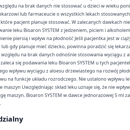
względu na brak danych nie stosować u dzieci w wieku poniże
lekarzowi lub farmaceucie o wszystkich lekach stosowanych
h, które pacjent planuje stosować. W zalecanych dawkach nie
wanie leku Bioaron SYSTEM z jedzeniem, piciem i alkoholem
enie piersią i wpływ na płodność Jeśli pacjentka jest w ciąż
 lub gdy planuje mieć dziecko, powinna poradzić się lekarz
 względu na brak danych odnośnie stosowania wyciągu z a
e zaleca się podawania leku Bioaron SYSTEM u tych pacjente
ego wpływu wyciągu z aloesu drzewiastego na rozwój płodu
ywu na funkcje układu rozrodczego. Nie ustalono wpływu l
 maszyn Uwzględniając skład leku uznaje się, że nie wpły
ługę maszyn. Bioaron SYSTEM w dawce jednorazowej 5 ml z
.
dzialny