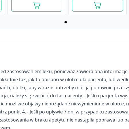
przed zastosowaniem leku, ponieważ zawiera ona informacj
kładnie tak, jak to opisano w ulotce dla pacjenta, lub wedł
wać tę ulotkę, aby w razie potrzeby móc ją ponownie przeczy
ja, należy się zwrócić do farmaceuty. - Jeśli u pacjenta wys
kie możliwe objawy niepożądane niewymienione w ulotce, n
Bioaron System (Bioaron
trz punkt 4. - Jeśli po upływie 7 dni w przypadku zastosowa
C), syrop, 100 ml
 zastosowania w braku apetytu nie nastąpiła poprawa lub p
25,99 zł
arzem.