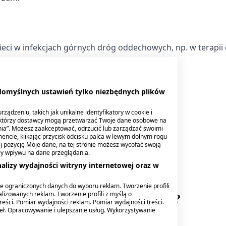
ieci w infekcjach górnych dróg oddechowych, np. w terapii
 domyślnych ustawień tylko niezbędnych plików
ządzeniu, takich jak unikalne identyfikatory w cookie i
ektórzy dostawcy mogą przetwarzać Twoje dane osobowe na
nia”. Możesz zaakceptować, odrzucić lub zarządzać swoimi
5ml (1 łyżeczka) preparatu przez 14 dni;
encie, klikając przycisk odcisku palca w lewym dolnym rogu
knij pozycję Moje dane, na tej stronie możesz wycofać swoją
l (1 łyżeczka) przed jedzeniem przez 14 dni.
ły wpływu na dane przeglądania.
alizy wydajności witryny internetowej oraz w
zed posiłkiem.
e ograniczonych danych do wyboru reklam. Tworzenie profili
lizowanych reklam. Tworzenie profili z myślą o
owinien przyjmować produktu?
reści. Pomiar wydajności reklam. Pomiar wydajności treści.
deł. Opracowywanie i ulepszanie usług. Wykorzystywanie