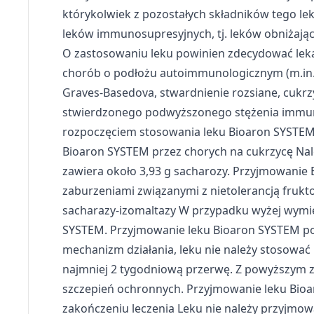
Rozumienie odbiorców dzięki statystyce lub kombinacji dan
którykolwiek z pozostałych składników tego le
leków immunosupresyjnych, tj. leków obniżaj
Rozwój i ulepszanie usług
O zastosowaniu leku powinien zdecydować leka
Wykorzystywanie ograniczonych danych do wyboru treści
chorób o podłożu autoimmunologicznym (m.in.
Funkcje specjalne IAB:
Graves-Basedova, stwardnienie rozsiane, cukrz
Użycie dokładnych danych geolokalizacyjnych
stwierdzonego podwyższonego stężenia immunog
rozpoczęciem stosowania leku Bioaron SYSTEM 
Identyfikowanie urządzeń na podstawie aktywnie żądanych 
Bioaron SYSTEM przez chorych na cukrzycę Nal
Cele przetwarzania inne niż IAB:
zawiera około 3,93 g sacharozy. Przyjmowanie
Niezbędne
zaburzeniami związanymi z nietolerancją frukt
sacharazy-izomaltazy W przypadku wyżej wymien
Wydajność (Performance)
SYSTEM. Przyjmowanie leku Bioaron SYSTEM po
Reklama / śledzenie
mechanizm działania, leku nie należy stosowa
najmniej 2 tygodniową przerwę. Z powyższym z
szczepień ochronnych. Przyjmowanie leku Bio
zakończeniu leczenia Leku nie należy przyjmo