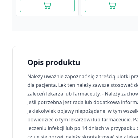
Opis produktu
Należy uważnie zapoznać się z treścią ulotki 
dla pacjenta. Lek ten należy zawsze stosować do
zaleceń lekarza lub farmaceuty. - Należy zacho
Jeśli potrzebna jest rada lub dodatkowa informac
jakiekolwiek objawy niepożądane, w tym wszel
Bioaron Junior, kapsułki
Bioaron D, 400 j.m.,
powiedzieć o tym lekarzowi lub farmaceucie. Pa
miękkie do żucia, 30 szt.
krople, 10 ml
leczeniu infekcji lub po 14 dniach w przypadku
38,09 zł
23,19 zł
czuje się gorzej, należy skontaktować się z lek