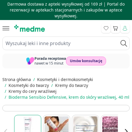
Darmowa dostawa z apteki wysyłkowej od 169 zł |
Portal do
rezerwacji w aptekach stacjonarnych i zakupów w aptece
wysyłkowej.
Skip to Content
Koszyk
Wyszukaj leki i inne produkty
Porada receptowa
Umów konsultację
nawet w 15 minut
Strona główna
/
Kosmetyki i dermokosmetyki
/
Kosmetyki do twarzy
/
Kremy do twarzy
/
Kremy do cery wrażliwej
/
Bioderma Sensibio Defensive, krem do skóry wrażliwej, 40 ml