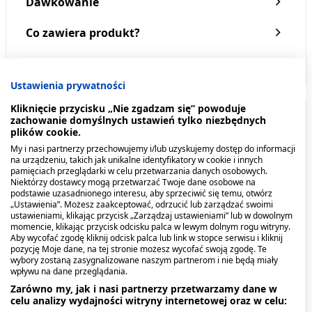
Dawkowanie
Co zawiera produkt?
Producent - podmiot odpowiedzialny
Ustawienia prywatności
Kliknięcie przycisku „Nie zgadzam się” powoduje
Kiedy stosować produkt?
zachowanie domyślnych ustawień tylko niezbędnych
plików cookie.
My i nasi partnerzy przechowujemy i/lub uzyskujemy dostęp do informacji
Skóra wrażliwa i nadwrażliwa
Skóra uwrażliwiona
na urządzeniu, takich jak unikalne identyfikatory w cookie i innych
poprzez działanie czynników zewnętrznych
Skóra
pamięciach przeglądarki w celu przetwarzania danych osobowych.
Niektórzy dostawcy mogą przetwarzać Twoje dane osobowe na
sucha i bardzo sucha
Mrowienie, uczucie
podstawie uzasadnionego interesu, aby sprzeciwić się temu, otwórz
ściągnięcia, pieczenie, dyskomfort
Zaczerwienienie
„Ustawienia”. Możesz zaakceptować, odrzucić lub zarządzać swoimi
ustawieniami, klikając przycisk „Zarządzaj ustawieniami” lub w dowolnym
momencie, klikając przycisk odcisku palca w lewym dolnym rogu witryny.
Dawkowanie
Aby wycofać zgodę kliknij odcisk palca lub link w stopce serwisu i kliknij
pozycję Moje dane, na tej stronie możesz wycofać swoją zgodę. Te
wybory zostaną zasygnalizowane naszym partnerom i nie będą miały
Nałóż rano i wieczorem na oczyszczoną (najlepiej
wpływu na dane przeglądania.
przy użyciu Sensibio H2O lub Sensibio Gel
Zarówno my, jak i nasi partnerzy przetwarzamy dane w
celu analizy wydajności witryny internetowej oraz w celu:
moussant) i delikatnie osuszoną skórę twarzy i