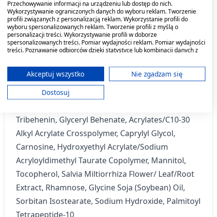
szyi.
Przechowywanie informacji na urządzeniu lub dostęp do nich.
Wykorzystywanie ograniczonych danych do wyboru reklam. Tworzenie
profili związanych z personalizacją reklam. Wykorzystanie profili do
Co zawiera produkt?
wyboru spersonalizowanych reklam. Tworzenie profili z myślą o
personalizacji treści. Wykorzystywanie profili w doborze
spersonalizowanych treści. Pomiar wydajności reklam. Pomiar wydajności
treści. Poznawanie odbiorców dzięki statystyce lub kombinacji danych z
Aqua/Water/Eau, Glycerin, Dicaprylyl Ether, Glycol
różnych źródeł. Opracowywanie i ulepszanie usług. Wykorzystywanie
Palmitate, Butylene Glycol, Cetyl Palmitate,
ograniczonych danych do wyboru treści.
Dane mogą być udostępniane poza Unię Europejską i wysyłane do USA.
Akceptuj wszystko
Nie zgadzam się
Glyceryl Stearate Citrate, Squalane, Sucrose
Twoja zgoda i polityka cookie dotyczą wyłącznie tej witryny/aplikacji.
Stearate, Tridecyl Trimellitate, Glyceryl
Dostosuj
Wyświetl listę partnerów (11 dostawców IAB)
Dibehenate, Polysorbate 60, Pentylene Glycol,
Używamy Twoich danych w następujących celach:
Tribehenin, Glyceryl Behenate, Acrylates/C10-30
Cele przetwarzania IAB:
Alkyl Acrylate Crosspolymer, Caprylyl Glycol,
Przechowywanie informacji na urządzeniu
lub dostęp do nich
Carnosine, Hydroxyethyl Acrylate/Sodium
Acryloyldimethyl Taurate Copolymer, Mannitol,
Wykorzystywanie ograniczonych danych do
wyboru reklam
Tocopherol, Salvia Miltiorrhiza Flower/ Leaf/Root
Extract, Rhamnose, Glycine Soja (Soybean) Oil,
Tworzenie profili w celu
Sorbitan Isostearate, Sodium Hydroxide, Palmitoyl
spersonalizowanych reklam
Tetrapeptide-10