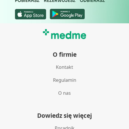
Identyfikowanie urządzeń na podstawie
aktywnie żądanych informacji
Cele przetwarzania inne niż IAB:
Niezbędne
Wydajność (Performance)
O firmie
Reklama / śledzenie
Kontakt
Regulamin
O nas
Dowiedz się więcej
Poradnik