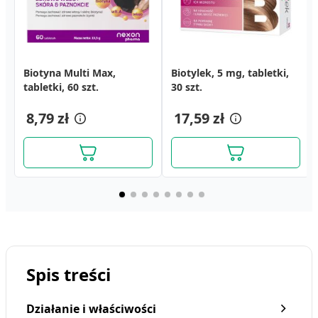
Biotyna Multi Max,
Biotylek, 5 mg, tabletki,
Burak, kapsułki, 30 szt.
Biotylek, 5 mg, tabletki,
Biotylek, 5 mg, tabletki,
Hepason Complex,
tabletki, 60 szt.
30 szt.
30 szt.
60 szt.
kapsułki, 30 szt.
18,79 zł
9,59 zł
8,79 zł
17,59 zł
17,59 zł
29,00 zł
Spis treści
Działanie i właściwości