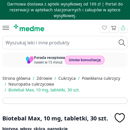
Darmowa dostawa z apteki wysyłkowej od 169 zł |
Portal do
rezerwacji w aptekach stacjonarnych i zakupów w aptece
wysyłkowej.
Skip to Content
Koszyk
Wyszukaj leki i inne produkty
Porada receptowa
Umów konsultację
nawet w 15 minut
Strona główna
/
Zdrowie
/
Cukrzyca
/
Powikłania cukrzycy
/
Neuropatia cukrzycowa
/
Biotebal Max, 10 mg, tabletki, 30 szt.
Biotebal Max, 10 mg, tabletki, 30 szt.
biotyna, włosy, skóra, paznokcie