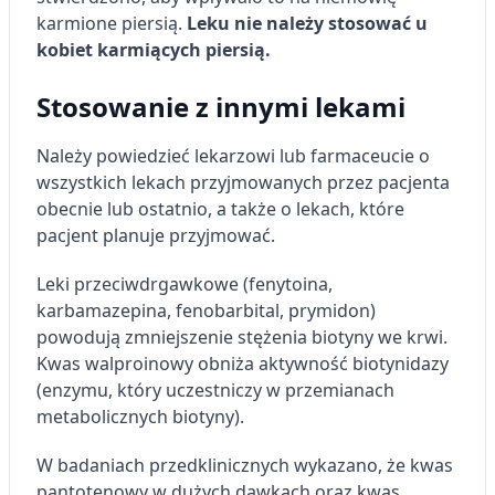
karmione piersią.
Leku nie należy stosować u
Rozwój i ulepszanie usług
kobiet karmiących piersią.
Wykorzystywanie ograniczonych danych do
Stosowanie z innymi lekami
wyboru treści
Funkcje specjalne IAB:
Należy powiedzieć lekarzowi lub farmaceucie o
Użycie dokładnych danych
wszystkich lekach przyjmowanych przez pacjenta
geolokalizacyjnych
obecnie lub ostatnio, a także o lekach, które
pacjent planuje przyjmować.
Identyfikowanie urządzeń na podstawie
aktywnie żądanych informacji
Leki przeciwdrgawkowe (fenytoina,
Cele przetwarzania inne niż IAB:
karbamazepina, fenobarbital, prymidon)
Niezbędne
powodują zmniejszenie stężenia biotyny we krwi.
Kwas walproinowy obniża aktywność biotynidazy
Wydajność (Performance)
(enzymu, który uczestniczy w przemianach
metabolicznych biotyny).
Reklama / śledzenie
W badaniach przedklinicznych wykazano, że kwas
pantotenowy w dużych dawkach oraz kwas