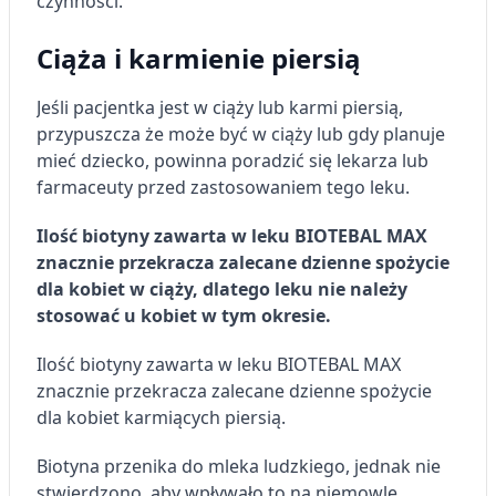
czynności.
Przechowywanie informacji na urządzeniu
lub dostęp do nich
Ciąża i karmienie piersią
Wykorzystywanie ograniczonych danych do
wyboru reklam
Jeśli pacjentka jest w ciąży lub karmi piersią,
przypuszcza że może być w ciąży lub gdy planuje
Tworzenie profili w celu
mieć dziecko, powinna poradzić się lekarza lub
spersonalizowanych reklam
farmaceuty przed zastosowaniem tego leku.
Wykorzystanie profili do wyboru
spersonalizowanych reklam
Ilość biotyny zawarta w leku BIOTEBAL MAX
znacznie przekracza zalecane dzienne spożycie
Tworzenie profili w celu personalizacji treści
dla kobiet w ciąży, dlatego leku nie należy
stosować u kobiet w tym okresie.
Wykorzystywanie profili w celu doboru
spersonalizowanych treści
Ilość biotyny zawarta w leku BIOTEBAL MAX
Pomiar efektywności reklam
znacznie przekracza zalecane dzienne spożycie
dla kobiet karmiących piersią.
Pomiar efektywności treści
Biotyna przenika do mleka ludzkiego, jednak nie
Rozumienie odbiorców dzięki statystyce lub
kombinacji danych z różnych źródeł
stwierdzono, aby wpływało to na niemowlę