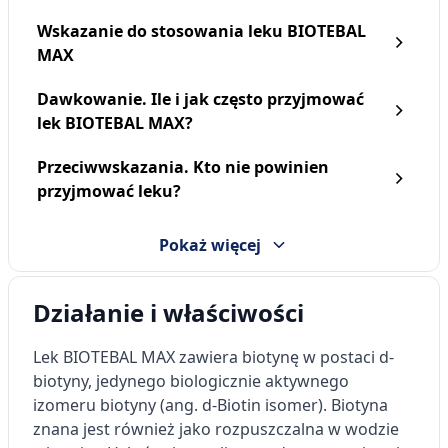
Wskazanie do stosowania leku BIOTEBAL
MAX
Dawkowanie. Ile i jak często przyjmować
lek BIOTEBAL MAX?
Biotebal rzęsy XXL, serum
Biotebal Men, szampon
pobudzające wzrost rzęs,
przeciw wypadaniu
3 ml
włosów, 150 ml
Przeciwwskazania. Kto nie powinien
68,49 zł
37,19 zł
przyjmować leku?
Pokaż więcej
Działanie i właściwości
Lek BIOTEBAL MAX zawiera biotynę w postaci d-
biotyny, jedynego biologicznie aktywnego
izomeru biotyny (ang. d-Biotin isomer). Biotyna
znana jest również jako rozpuszczalna w wodzie