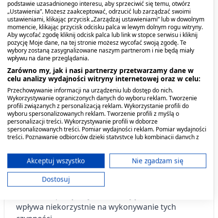
z jedzeniem i piciem
podstawie uzasadnionego interesu, aby sprzeciwić się temu, otwórz
„Ustawienia”. Możesz zaakceptować, odrzucić lub zarządzać swoimi
ustawieniami, klikając przycisk „Zarządzaj ustawieniami” lub w dowolnym
momencie, klikając przycisk odcisku palca w lewym dolnym rogu witryny.
Podczas przyjmowania leku nie należy
Aby wycofać zgodę kliknij odcisk palca lub link w stopce serwisu i kliknij
jednocześnie spożywać surowego białka jaja
pozycję Moje dane, na tej stronie możesz wycofać swoją zgodę. Te
wybory zostaną zasygnalizowane naszym partnerom i nie będą miały
kurzego, ponieważ może to spowodować
wpływu na dane przeglądania.
zahamowanie wchłaniania biotyny.
Zarówno my, jak i nasi partnerzy przetwarzamy dane w
celu analizy wydajności witryny internetowej oraz w celu:
Lek BIOTEBAL MAX a alkohol
Przechowywanie informacji na urządzeniu lub dostęp do nich.
Wykorzystywanie ograniczonych danych do wyboru reklam. Tworzenie
profili związanych z personalizacją reklam. Wykorzystanie profili do
Alkohol powoduje zmniejszenie stężenia biotyny
wyboru spersonalizowanych reklam. Tworzenie profili z myślą o
we krwi.
personalizacji treści. Wykorzystywanie profili w doborze
spersonalizowanych treści. Pomiar wydajności reklam. Pomiar wydajności
treści. Poznawanie odbiorców dzięki statystyce lub kombinacji danych z
Lek BIOTEBAL MAX a
różnych źródeł. Opracowywanie i ulepszanie usług. Wykorzystywanie
ograniczonych danych do wyboru treści.
prowadzenie pojazdów
Dane mogą być udostępniane poza Unię Europejską i wysyłane do USA.
Akceptuj wszystko
Nie zgadzam się
Twoja zgoda i polityka cookie dotyczą wyłącznie tej witryny/aplikacji.
Dostosuj
Właściwości biotyny oraz rodzaj stwierdzanych
Wyświetl listę partnerów (11 dostawców IAB)
działań niepożądanych wskazują, że lek nie
Używamy Twoich danych w następujących celach:
wpływa niekorzystnie na wykonywanie tych
Cele przetwarzania IAB: