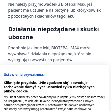
Nie należy przyjmować leku Biotebal Max, jeśli
pacjent ma uczulenie na biotynę lub którykolwiek
z pozostałych składników tego leku.
Działania niepożądane i skutki
uboczne
Podobnie jak inne leki, BIOTEBAL MAX może
wywoływać działania niepożądane, które nie
występują u wszystkich pacjentów.
Częstość występowania działań niepożądanych
Ustawienia prywatności
Bardzo rzadko (rzadziej niż u 1 na 10 000 osób):
Kliknięcie przycisku „Nie zgadzam się” powoduje
zachowanie domyślnych ustawień tylko niezbędnych
plików cookie.
Reakcje alergiczne (pokrzywka).
My i nasi partnerzy przechowujemy i/lub uzyskujemy dostęp do informacji
na urządzeniu, takich jak unikalne identyfikatory w cookie i innych
Stosowanie leku BIOTEBAL MAX
pamięciach przeglądarki w celu przetwarzania danych osobowych.
Niektórzy dostawcy mogą przetwarzać Twoje dane osobowe na