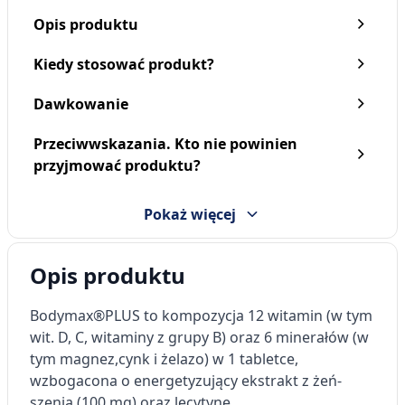
Opis produktu
Kiedy stosować produkt?
Dawkowanie
Przeciwwskazania. Kto nie powinien
Bodymax Bodymisie,
Bodymax Active, tabletki,
przyjmować produktu?
żelki, o smaku coli, 60 szt.
30 szt.
31,29 zł
23,89 zł
Pokaż więcej
Opis produktu
Bodymax
®
PLUS
to kompo
z
ycja 12 witamin (w tym
wit
. D, C, witaminy z grupy B) oraz 6 minerałów (w
tym magnez,
cynk i żelazo) w 1 tabletce,
wzbogacona o energetyzujący ekstrakt z żeń-
szenia
(100 mg) oraz lecytynę.