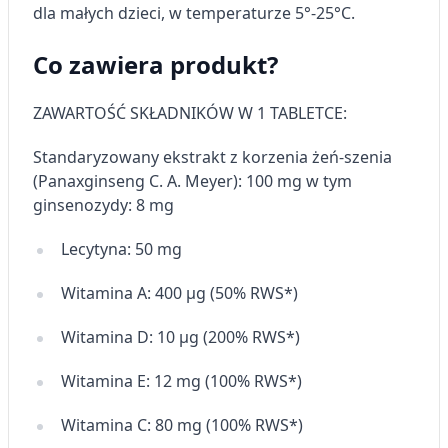
Przechowywanie informacji na urządzeniu
dla małych dzieci, w temperaturze 5°-25°C.
lub dostęp do nich
Co zawiera produkt?
Wykorzystywanie ograniczonych danych do
wyboru reklam
ZAWARTOŚĆ SKŁADNIKÓW W 1 TABLETCE:
Tworzenie profili w celu
spersonalizowanych reklam
Standaryzowany ekstrakt z korzenia żeń-
szenia
Wykorzystanie profili do wyboru
(
Panax
ginseng
C. A. Meyer): 100 mg w tym
spersonalizowanych reklam
ginsenozydy
: 8 mg
Tworzenie profili w celu personalizacji treści
Lecytyna: 50 mg
Wykorzystywanie profili w celu doboru
Witamina A: 400 µg (50% RWS*)
spersonalizowanych treści
Pomiar efektywności reklam
Witamina D: 10 µg (200% RWS*)
Pomiar efektywności treści
Witamina E: 12 mg (100% RWS*)
Rozumienie odbiorców dzięki statystyce lub
Witamina C: 80 mg (100% RWS*)
kombinacji danych z różnych źródeł