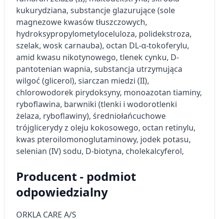
kukurydziana, substancje glazurujące (sole
magnezowe kwasów tłuszczowych,
hydroksypropylometyloceluloza
,
polidekstroza
,
szelak, wosk
carnauba
), octan DL-α-
tokoferylu
,
amid kwasu nikotynowego, tlenek cynku, D-
pantotenian
wapnia, substancja utrzymująca
wilgoć (glicerol), siarczan miedzi (II),
chlorowodorek pirydoksyny,
monoazotan
tiaminy,
ryboflawina, barwniki (tlenki i wodorotlenki
żelaza, ryboflawiny),
średniołańcuchowe
trójglicerydy z oleju kokosowego, octan
retinylu
,
kwas
pteroilomonoglutaminowy
, jodek potasu,
selenian (IV) sodu, D-biotyna, cholekalcyferol,
Producent - podmiot
odpowiedzialny
ORKLA CARE A/S