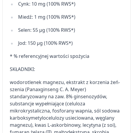
Cynk: 10 mg (100% RWS*)
Miedź: 1 mg (100% RWS*)
Selen: 55 µg (100% RWS*)
Jod: 150 µg (100% RWS*)
* % referencyjnej wartości spożycia
SKŁADNIKI:
wodorotlenek magnezu, ekstrakt z korzenia żeń-
szenia
(
Panax
ginseng
C. A. Meyer)
standaryzowany na zaw. 8%
ginsenozydów
,
substancje wypełniające (celuloza
mikrokrystaliczna, fosforany wapnia, sól sodowa
karboksymetylocelulozy
usieciowana, węglany
magnezu), kwas L-askorbinowy, lecytyna (z soi),
fumaran
żelaza (II),
maltodekstryna
, skrobia