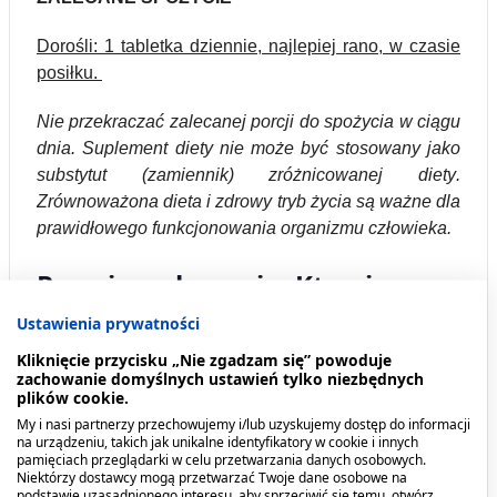
Dorośli: 1 tabletka dziennie, najlepiej rano, w czasie
posiłku.
Nie przekraczać zalecanej porcji do spożycia w ciągu
dnia. Suplement diety nie może być stosowany jako
substytut (zamiennik) zróżnicowanej diety.
Zrównoważona dieta i zdrowy tryb życia są ważne dla
prawidłowego funkcjonowania organizmu człowieka.
Przeciwwskazania. Kto nie
powinien przyjmować
Ustawienia prywatności
produktu?
Kliknięcie przycisku „Nie zgadzam się” powoduje
zachowanie domyślnych ustawień tylko niezbędnych
plików cookie.
Nie przekraczać zalecanej porcji do spożycia w
My i nasi partnerzy przechowujemy i/lub uzyskujemy dostęp do informacji
ciągu dnia. Suplement diety nie może być
na urządzeniu, takich jak unikalne identyfikatory w cookie i innych
pamięciach przeglądarki w celu przetwarzania danych osobowych.
stosowany jako substytut (zamiennik)
Niektórzy dostawcy mogą przetwarzać Twoje dane osobowe na
zróżnicowanej diety. Zrównoważona dieta i
podstawie uzasadnionego interesu, aby sprzeciwić się temu, otwórz