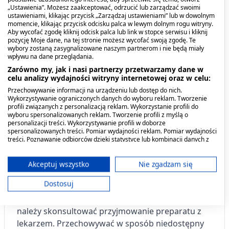
„Ustawienia”. Możesz zaakceptować, odrzucić lub zarządzać swoimi
zdrowy tryb życia są ważne dla prawidłowego
ustawieniami, klikając przycisk „Zarządzaj ustawieniami” lub w dowolnym
funkcjonowania organizmu człowieka.
momencie, klikając przycisk odcisku palca w lewym dolnym rogu witryny.
Aby wycofać zgodę kliknij odcisk palca lub link w stopce serwisu i kliknij
pozycję Moje dane, na tej stronie możesz wycofać swoją zgodę. Te
wybory zostaną zasygnalizowane naszym partnerom i nie będą miały
wpływu na dane przeglądania.
OSTRZEŻENIA
Zarówno my, jak i nasi partnerzy przetwarzamy dane w
celu analizy wydajności witryny internetowej oraz w celu:
Nie stosować jednocześnie z innymi preparatami
Przechowywanie informacji na urządzeniu lub dostęp do nich.
Wykorzystywanie ograniczonych danych do wyboru reklam. Tworzenie
witaminowo-mineralnymi
. Preparatów
profili związanych z personalizacją reklam. Wykorzystanie profili do
zawierających żeń-
szeń
nie należy stosować dłużej
wyboru spersonalizowanych reklam. Tworzenie profili z myślą o
personalizacji treści. Wykorzystywanie profili w doborze
niż przez trzy miesiące. Po 3 miesiącach ciągłego
spersonalizowanych treści. Pomiar wydajności reklam. Pomiar wydajności
stosowania należy zrobić 4-tygodniową przerwę.
treści. Poznawanie odbiorców dzięki statystyce lub kombinacji danych z
różnych źródeł. Opracowywanie i ulepszanie usług. Wykorzystywanie
Nie zaleca się stosowania u dzieci, kobiet w ciąży i
ograniczonych danych do wyboru treści.
karmiących piersią oraz 1-2 tygodnie przed
Dane mogą być udostępniane poza Unię Europejską i wysyłane do USA.
Akceptuj wszystko
Nie zgadzam się
planowanym zabiegiem operacyjnym. W
Twoja zgoda i polityka cookie dotyczą wyłącznie tej witryny/aplikacji.
Dostosuj
przypadku stosowania leków
Wyświetl listę partnerów (11 dostawców IAB)
przeciwdepresyjnych lub nasilenia objawów,
Używamy Twoich danych w następujących celach:
należy skonsultować przyjmowanie preparatu z
Cele przetwarzania IAB:
lekarzem. Przechowywać w sposób niedostępny