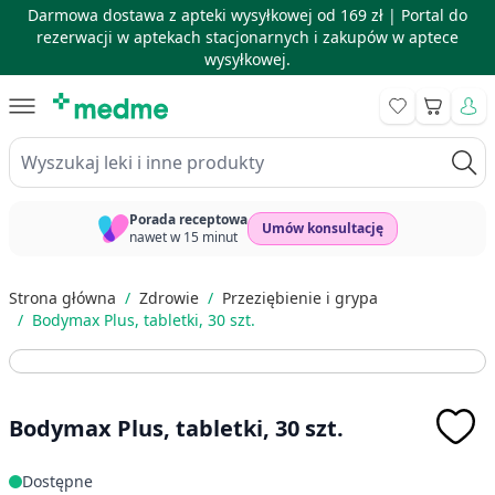
Darmowa dostawa z apteki wysyłkowej od 169 zł |
Portal do
rezerwacji w aptekach stacjonarnych i zakupów w aptece
wysyłkowej.
Skip to Content
Koszyk
Wyszukaj leki i inne produkty
Porada receptowa
Umów konsultację
nawet w 15 minut
Strona główna
/
Zdrowie
/
Przeziębienie i grypa
/
Bodymax Plus, tabletki, 30 szt.
Bodymax Plus, tabletki, 30 szt.
Dostępne