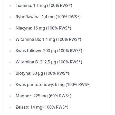
Tiamina: 1,1 mg (100% RWS*)
Rozwój i ulepszanie usług
Ryboflawina: 1,4 mg (100% RWS*)
Wykorzystywanie ograniczonych danych do
wyboru treści
Niacyna: 16 mg (100% RWS*)
Funkcje specjalne IAB:
Użycie dokładnych danych
Witamina B6: 1,4 mg (100% RWS*)
geolokalizacyjnych
Kwas foliowy: 200 µg (100% RWS*)
Identyfikowanie urządzeń na podstawie
aktywnie żądanych informacji
Witamina B12: 2,5 µg (100% RWS*)
Cele przetwarzania inne niż IAB:
Biotyna: 50 µg (100% RWS*)
Niezbędne
Wydajność (Performance)
Kwas pantotenowy: 6 mg (100% RWS*)
Reklama / śledzenie
Magnez: 225 mg (60% RWS*)
Żelazo: 14 mg (100% RWS*)