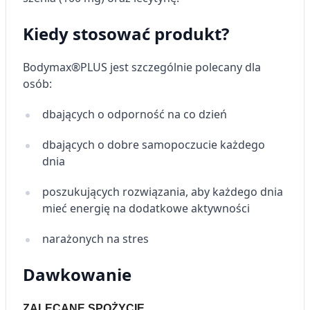
Kiedy stosować produkt?
Bodymax
®
PLUS
jest szczególnie polecany dla
osób:
dbaj
ą
cych o odporno
ść
na co dzie
ń
dbaj
ą
cych o dobre samopoczucie ka
ż
dego
dnia
poszukuj
ą
cych rozwi
ą
zania, aby ka
ż
dego dnia
mie
ć
energi
ę
na dodatkowe aktywno
ś
ci
nara
ż
onych na stres
Dawkowanie
ZALECANE SPOŻYCIE