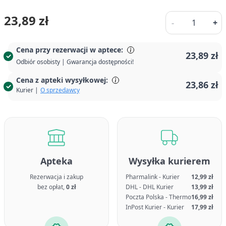
Ilość
23,89 zł
-
+
Cena przy rezerwacji w aptece:
23,89 zł
Odbiór osobisty | Gwarancja dostępności!
Cena z apteki wysyłkowej:
23,86 zł
Kurier |
O sprzedawcy
Apteka
Wysyłka kurierem
Rezerwacja i zakup
Pharmalink - Kurier
12,99 zł
bez opłat,
0 zł
DHL - DHL Kurier
13,99 zł
Poczta Polska - Thermo
16,99 zł
InPost Kurier - Kurier
17,99 zł