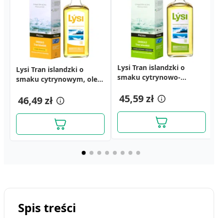
Lysi Tran islandzki o
Lysi Tran islandzki o
Immunes Complex,
Vitella Zn, krem
Bodymax Plus, tabletki,
Calcium Teva, tabletki
smaku cytrynowo-
smaku cytrynowym, olej,
granulat, do spożywania,
witaminowy z cynkiem,
60 szt.
musujące, 14 szt.
miętowym, olej, 240 ml
240 ml
67g
75 g
51,19 zł
6,69 zł
45,59 zł
46,49 zł
27,59 zł
43,29 zł
Spis treści