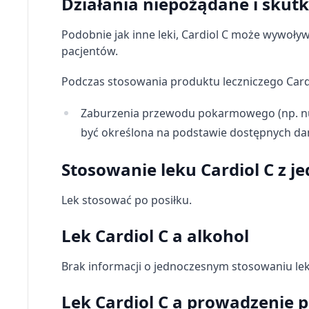
Działania niepożądane i skut
Pomiar efektywności treści
Podobnie jak inne leki, Cardiol C może wywoływ
Rozumienie odbiorców dzięki statystyce lub kombinacji dan
pacjentów.
Rozwój i ulepszanie usług
Podczas stosowania produktu leczniczego Card
Wykorzystywanie ograniczonych danych do wyboru treści
Zaburzenia przewodu pokarmowego (np. nudn
Funkcje specjalne IAB:
być określona na podstawie dostępnych da
Użycie dokładnych danych geolokalizacyjnych
Stosowanie leku Cardiol C z j
Identyfikowanie urządzeń na podstawie aktywnie żądanych 
Lek stosować po posiłku.
Cele przetwarzania inne niż IAB:
Niezbędne
Lek Cardiol C a alkohol
Wydajność (Performance)
Brak informacji o jednoczesnym stosowaniu lek
Reklama / śledzenie
Lek Cardiol C a prowadzenie 