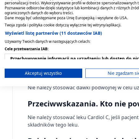
Sposób podania i czas trwania lecze
personalizacji treści. Wykorzystywanie profili w doborze spersonalizowanych t
Poznawanie odbiorców dzięki statystyce lub kombinacji danych z różnych źró
ograniczonych danych do wyboru treści.
Lek stosować doustnie.
Dane mogą być udostępniane poza Unię Europejską i wysyłane do USA.
Twoja zgoda i polityka cookie dotyczą wyłącznie tej witryny/aplikacji.
Jak długo przyjmować lek Cardiol C?
Wyświetl listę partnerów (11 dostawców IAB)
Używamy Twoich danych w następujących celach:
O długości stosowania leku Cardiol C decyduje 
Cele przetwarzania IAB:
Przechowywanie informacji na urządzeniu lub dostęp do ni
Zażycie zbyt dużej dawki leku lub je
Wykorzystywanie ograniczonych danych do wyboru reklam
Akceptuj wszystko
Nie zgadzam si
W przypadku zażycia zbyt dużej dawki leku Cardi
Tworzenie profili w celu spersonalizowanych reklam
Nie należy stosować dawki podwójnej w celu uz
Wykorzystanie profili do wyboru spersonalizowanych rekl
Przeciwwskazania. Kto nie p
Tworzenie profili w celu personalizacji treści
Nie należy stosować leku Cardiol C, jeśli pacje
Wykorzystywanie profili w celu doboru spersonalizowanych 
składników tego leku.
Pomiar efektywności reklam