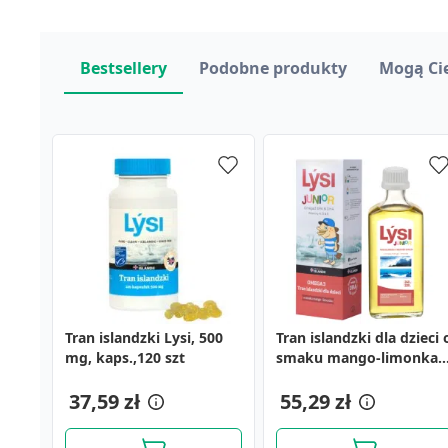
Bestsellery
Podobne produkty
Mogą Ci
Tran islandzki Lysi, 500
Głóg, tabletki
Procto-Glyvenol Soft,
Tran islandzki dla dzieci 
Novocardia, kapsułki, 40
Apirectal, maść z
mg, kaps.,120 szt
powlekane, 90 szt.
nawilżane chusteczki dla
smaku mango-limonka,
szt.
kwasem hialuronowym i
osób z hemoroidami, 30
240 ml
propolisem, 20 g
11,19 zł
14,49 zł
szt.
37,59 zł
32,69 zł
55,29 zł
15,49 zł