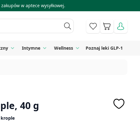
 i zakupów w aptece wysyłkowej.
Koszyk
czny
Intymne
Wellness
Poznaj leki GLP-1
 Higiena
Toggle submenu for Sprzęt medyczny
Toggle submenu for Intymne
Toggle submenu for Wellness
ple, 40 g
 krople