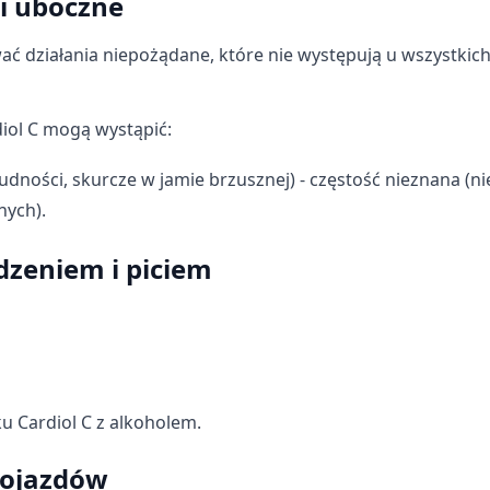
ki uboczne
ać działania niepożądane, które nie występują u wszystkic
ych z różnych źródeł
iol C mogą wystąpić:
ości, skurcze w jamie brzusznej) - częstość nieznana (n
nych).
edzeniem i piciem
informacji
u Cardiol C z alkoholem.
pojazdów