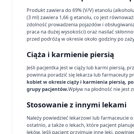
Produkt zawiera do 69% (V/V) etanolu (alkoholu
(3 ml) zawiera 1,66 g etanolu, co jest równowa
zdolność prowadzenia pojazdów i obsługiwania
praca na dużej wysokości) oraz nasilać skłonno
przed podróżą w okresie około godziny po zaży
Ciąża i karmienie piersią
Jeśli pacjentka jest w ciąży lub karmi piersią, 
powinna poradzić się lekarza lub farmaceuty p
kobiet w okresie ciąży i karmienia piersią,
grupy pacjentów.
Wpływ na płodność nie jest z
Stosowanie z innymi lekami
Należy powiedzieć lekarzowi lub farmaceucie o
ostatnio, a także o lekach, które pacjent planuj
leków. Jeśli pacjent przyjmuje inne leki, powini