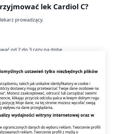
przyjmować lek Cardiol C?
 lekarz prowadzący.
ować od 2 do 3 razy na dobę.
pli jednorazowo.
 domyślnych ustawień tylko niezbędnych plików
ządzeniu, takich jak unikalne identyfikatory w cookie i
ektórzy dostawcy mogą przetwarzać Twoje dane osobowe na
nia”. Możesz zaakceptować, odrzucić lub zarządzać swoimi
encie, klikając przycisk odcisku palca w lewym dolnym rogu
knij pozycję Moje dane, na tej stronie możesz wycofać swoją
sować od 2 do 3 razy na dobę.
ły wpływu na dane przeglądania.
alizy wydajności witryny internetowej oraz w
e ograniczonych danych do wyboru reklam. Tworzenie profili
lizowanych reklam. Tworzenie profili z myślą o