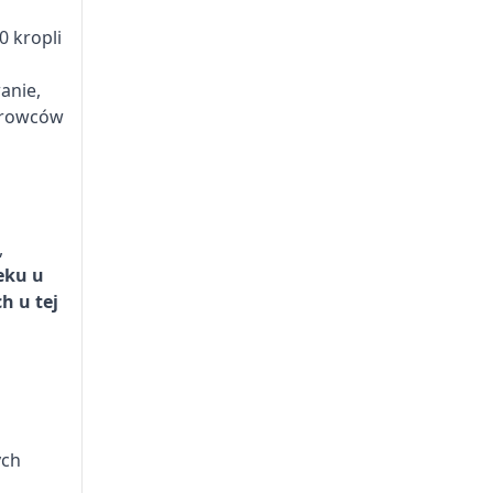
 kropli
anie,
ierowców
,
eku u
h u tej
ych