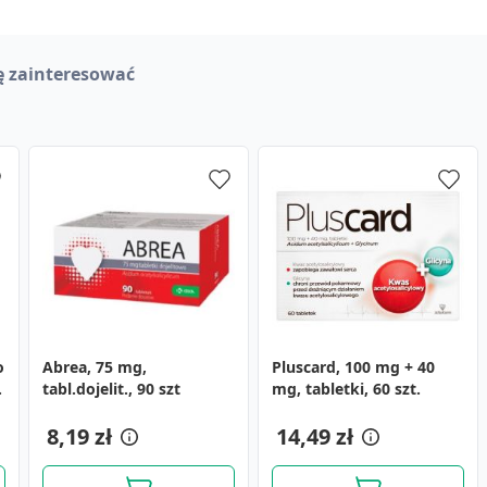
ę zainteresować
o
Abrea, 75 mg,
Głóg, tabletki
Nexon Pharma LipiRedox
Pluscard, 100 mg + 40
Neo-Cardiol, 124,8 mg,
tabl.dojelit., 90 szt
powlekane, 30 szt.
K plus, kapsułki, 30 szt.
mg, tabletki, 60 szt.
tabletki powlekane, 30
szt.
9,89 zł
8,19 zł
14,59 zł
14,49 zł
25,49 zł