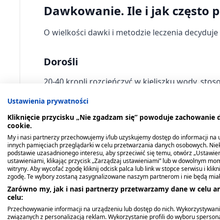
Dawkowanie. Ile i jak często 
O wielkości dawki i metodzie leczenia decyduje
Dorośli
20-40 kropli rozcieńczyć w kieliszku wody, stos
Ustawienia prywatności
Dopuszczalne jest zwiększenie dawki do 60 kro
Kliknięcie przycisku „Nie zgadzam się” powoduje zachowanie
cookie.
Dzieci
My i nasi partnerzy przechowujemy i/lub uzyskujemy dostęp do informacji na ur
innych pamięciach przeglądarki w celu przetwarzania danych osobowych. Ni
Młodzież w wieku powyżej 12 lat:
podstawie uzasadnionego interesu, aby sprzeciwić się temu, otwórz „Ustawie
ustawieniami, klikając przycisk „Zarządzaj ustawieniami” lub w dowolnym mom
witryny. Aby wycofać zgodę kliknij odcisk palca lub link w stopce serwisu i kli
15–25 kropli rozcieńczyć w kieliszku wody, sto
zgodę. Te wybory zostaną zasygnalizowane naszym partnerom i nie będą mia
Zarówno my, jak i nasi partnerzy przetwarzamy dane w celu an
Nie stosować u dzieci w wieku poniżej 12 lat.
celu:
Przechowywanie informacji na urządzeniu lub dostęp do nich. Wykorzystywani
związanych z personalizacją reklam. Wykorzystanie profili do wyboru spersona