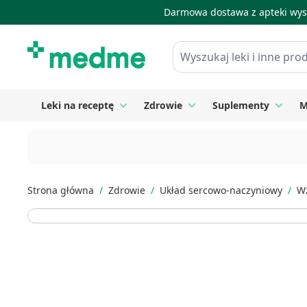
Darmowa dostawa z apteki wysy
Skip to Content
Wyszukaj leki i inne produkty
Leki na receptę
Zdrowie
Suplementy
M
Toggle submenu for Leki na receptę
Toggle submenu for Zdrow
Toggle
Strona główna
/
Zdrowie
/
Układ sercowo-naczyniowy
/
W