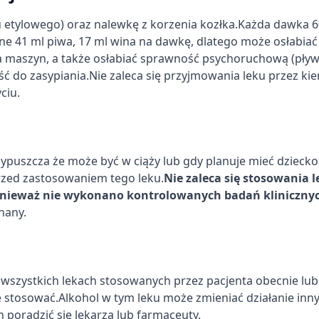
 etylowego) oraz nalewkę z korzenia kozłka.
Każda dawka 60
żne 41 ml piwa, 17 ml wina na dawkę, dlatego może osłabiać
 maszyn, a także osłabiać sprawność psychoruchową (pływ
ść do zasypiania.
Nie zaleca się przyjmowania leku przez k
ciu.
przypuszcza że może być w ciąży lub gdy planuje mieć dziecko
rzed zastosowaniem tego leku.
Nie zaleca się stosowania l
 ponieważ nie wykonano kontrolowanych badań klinicznyc
nany.
 wszystkich lekach stosowanych przez pacjenta obecnie lub
e stosować.
Alkohol w tym leku może zmieniać działanie inn
en poradzić się lekarza lub farmaceuty.