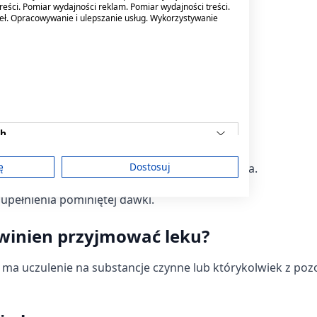
nia
reści. Pomiar wydajności reklam. Pomiar wydajności treści.
deł. Opracowywanie i ulepszanie usług. Wykorzystywanie
lekarz.
ch
j pominięcie
ę
Dostosuj
ol C należy niezwłocznie zwrócić się do lekarza.
upełnienia pominiętej dawki.
am
owinien przyjmować leku?
nt ma uczulenie na substancje czynne lub którykolwiek z poz
treści