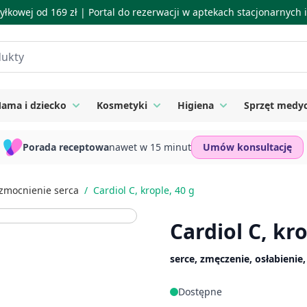
łkowej od 169 zł |
Portal do rezerwacji w aptekach stacjonarnych
ama i dziecko
Kosmetyki
Higiena
Sprzęt medy
ie
 submenu for Suplementy
Toggle submenu for Mama i dziecko
Toggle submenu for Kosmetyki
Toggle submenu for
Porada receptowa
nawet w 15 minut
Umów konsultację
zmocnienie serca
/
Cardiol C, krople, 40 g
Cardiol C, kro
serce, zmęczenie, osłabienie,
Dostępne