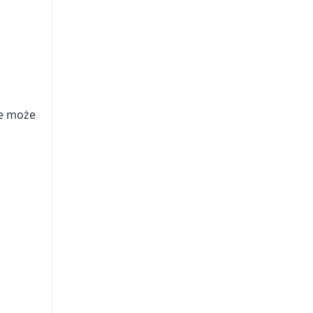
h
ie może