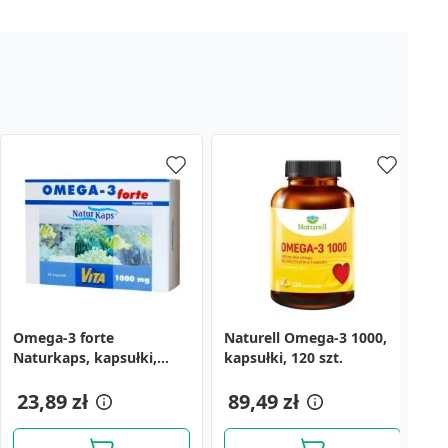
Omega-3 forte
Naturell Omega-3 1000,
Za
Naturkaps, kapsułki,
kapsułki, 120 szt.
x
1000 mg, 60 szt.
23,89 zł
89,49 zł
9