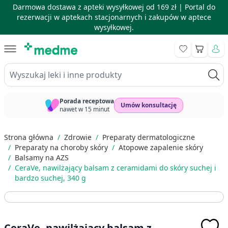
Darmowa dostawa z apteki wysyłkowej od 169 zł |
Portal do
rezerwacji w aptekach stacjonarnych i zakupów w aptece
wysyłkowej.
Skip to Content
Koszyk
Wyszukaj leki i inne produkty
Porada receptowa
Umów konsultację
nawet w 15 minut
Strona główna
/
Zdrowie
/
Preparaty dermatologiczne
/
Preparaty na choroby skóry
/
Atopowe zapalenie skóry
/
Balsamy na AZS
/
CeraVe, nawilżający balsam z ceramidami do skóry suchej i
bardzo suchej, 340 g
CeraVe, nawilżający balsam z