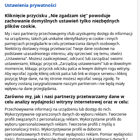
Ustawienia prywatności
i bardzo suchej - nawilża i odbudowuje barierę
ochronną skóry twarzy i ciała. Zawiera
Kliknięcie przycisku „Nie zgadzam się” powoduje
kompozycję trzech ceramidów i kwas
zachowanie domyślnych ustawień tylko niezbędnych
plików cookie.
hialuronowy. Dzięki technologi MVE
My i nasi partnerzy przechowujemy i/lub uzyskujemy dostęp do informacji
(Multivesicular Emulsion Technology) nawilża
na urządzeniu, takich jak unikalne identyfikatory w cookie i innych
suchą i bardzo suchą skórę przez cały dzień.
pamięciach przeglądarki w celu przetwarzania danych osobowych.
Niektórzy dostawcy mogą przetwarzać Twoje dane osobowe na
Produkt hipoalergiczny, bezzapachowy i
podstawie uzasadnionego interesu, aby sprzeciwić się temu, otwórz
niekomedogenny.
„Ustawienia”. Możesz zaakceptować, odrzucić lub zarządzać swoimi
ustawieniami, klikając przycisk „Zarządzaj ustawieniami” lub w dowolnym
momencie, klikając przycisk odcisku palca w lewym dolnym rogu witryny.
Kiedy stosować produkt?
Aby wycofać zgodę kliknij odcisk palca lub link w stopce serwisu i kliknij
pozycję Moje dane, na tej stronie możesz wycofać swoją zgodę. Te
wybory zostaną zasygnalizowane naszym partnerom i nie będą miały
Nawilżający balsam do twarzy i ciała zawiera
wpływu na dane przeglądania.
ceramidy i kwas hialuronowy, aby zapewnić
Zarówno my, jak i nasi partnerzy przetwarzamy dane w
celu analizy wydajności witryny internetowej oraz w celu:
długotrwałe nawilżenie do 48h oraz łagodzić
Przechowywanie informacji na urządzeniu lub dostęp do nich.
suchą, swędzącą i wrażliwą skórę
Wykorzystywanie ograniczonych danych do wyboru reklam. Tworzenie
profili związanych z personalizacją reklam. Wykorzystanie profili do
Nawilżający balsam z ceramidami dla skóry suchej
wyboru spersonalizowanych reklam. Tworzenie profili z myślą o
personalizacji treści. Wykorzystywanie profili w doborze
i bardzo suchej, CeraVe
spersonalizowanych treści. Pomiar wydajności reklam. Pomiar wydajności
treści. Poznawanie odbiorców dzięki statystyce lub kombinacji danych z