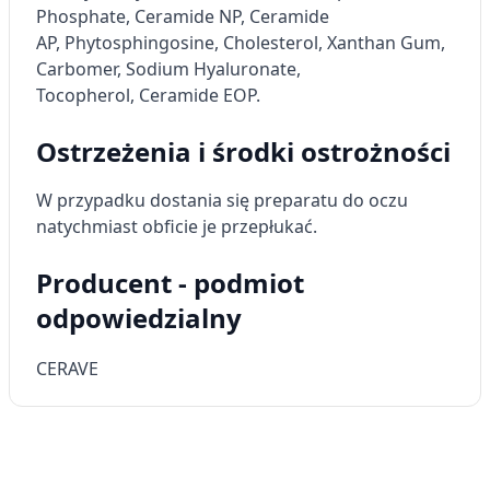
Niezbędne
Phosphate,
Ceramide NP, Ceramide
AP
,
Phytosphingosine
,
Cholesterol
, Xanthan Gum,
Wydajność (Performance)
Carbomer,
Sodium Hyaluronate,
Tocopherol
,
Ceramide EOP
.
Reklama / śledzenie
Ostrzeżenia i środki ostrożności
W przypadku dostania się preparatu do oczu
natychmiast obficie je przepłukać.
Producent - podmiot
odpowiedzialny
CERAVE