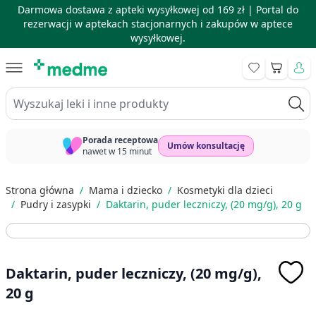
Darmowa dostawa z apteki wysyłkowej od 169 zł |
Portal do
rezerwacji w aptekach stacjonarnych i zakupów w aptece
wysyłkowej.
Skip to Content
Koszyk
Wyszukaj leki i inne produkty
Porada receptowa
Umów konsultację
nawet w 15 minut
Strona główna
/
Mama i dziecko
/
Kosmetyki dla dzieci
/
Pudry i zasypki
/
Daktarin, puder leczniczy, (20 mg/g), 20 g
Daktarin, puder leczniczy, (20 mg/g),
20 g