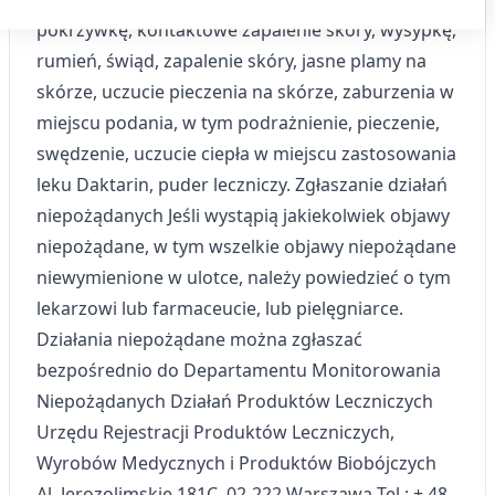
Używamy Twoich danych w następujących celach:
pokrzywkę, kontaktowe zapalenie skóry, wysypkę,
Cele przetwarzania IAB:
rumień, świąd, zapalenie skóry, jasne plamy na
Przechowywanie informacji na urządzeniu
skórze, uczucie pieczenia na skórze, zaburzenia w
lub dostęp do nich
miejscu podania, w tym podrażnienie, pieczenie,
Wykorzystywanie ograniczonych danych do
swędzenie, uczucie ciepła w miejscu zastosowania
wyboru reklam
leku Daktarin, puder leczniczy. Zgłaszanie działań
Tworzenie profili w celu
niepożądanych Jeśli wystąpią jakiekolwiek objawy
spersonalizowanych reklam
niepożądane, w tym wszelkie objawy niepożądane
niewymienione w ulotce, należy powiedzieć o tym
Wykorzystanie profili do wyboru
spersonalizowanych reklam
lekarzowi lub farmaceucie, lub pielęgniarce.
Działania niepożądane można zgłaszać
Tworzenie profili w celu personalizacji treści
bezpośrednio do Departamentu Monitorowania
Wykorzystywanie profili w celu doboru
Niepożądanych Działań Produktów Leczniczych
spersonalizowanych treści
Urzędu Rejestracji Produktów Leczniczych,
Pomiar efektywności reklam
Wyrobów Medycznych i Produktów Biobójczych
Al. Jerozolimskie 181C, 02-222 Warszawa Tel.: + 48
Pomiar efektywności treści