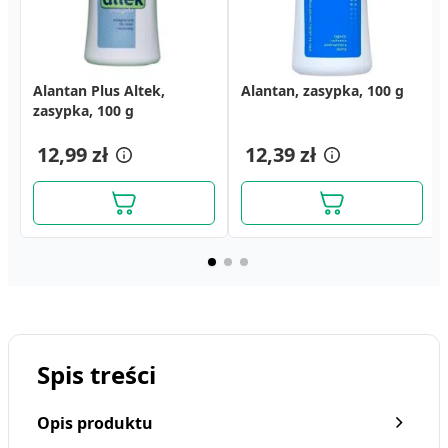
Alantan Plus Altek,
Masc z tlenkiem cynku,
Calcium Teva, tabletki
Alantan, zasypka, 100 g
Linomag, puder dla dzieci
Linomag, Bobo A+E, krem
zasypka, 100 g
(Avena), 20 g
musujące, 14 szt.
i niemowląt, 100 g
ochronny dla dzieci i
niemowląt, 50 ml
6,69 zł
20,79 zł
12,99 zł
4,69 zł
12,39 zł
17,79 zł
Spis treści
Opis produktu