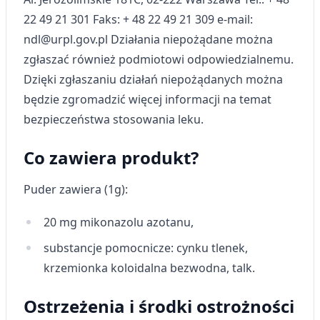
22 49 21 301 Faks: + 48 22 49 21 309 e-mail:
Rozumienie odbiorców dzięki statystyce lub
ndl@urpl.gov.pl Działania niepożądane można
kombinacji danych z różnych źródeł
zgłaszać również podmiotowi odpowiedzialnemu.
Rozwój i ulepszanie usług
Dzięki zgłaszaniu działań niepożądanych można
będzie zgromadzić więcej informacji na temat
Wykorzystywanie ograniczonych danych do
wyboru treści
bezpieczeństwa stosowania leku.
Funkcje specjalne IAB:
Co zawiera produkt?
Użycie dokładnych danych
geolokalizacyjnych
Puder zawiera (1g):
Identyfikowanie urządzeń na podstawie
aktywnie żądanych informacji
20 mg mikonazolu azotanu,
Cele przetwarzania inne niż IAB:
substancje pomocnicze: cynku tlenek,
Niezbędne
krzemionka koloidalna bezwodna, talk.
Wydajność (Performance)
Ostrzeżenia i środki ostrożności
Reklama / śledzenie