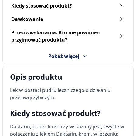
Kiedy stosować produkt?
Dawkowanie
Przeciwwskazania. Kto nie powinien
Daktarin, 20 mg/g, krem,
Daktarin, 20 mg/g, krem,
przyjmować produktu?
(i.row),Delf,Grecja, 30 g
(i.rów),Delf,Irlandia, 30 g
21,99 zł
22,09 zł
Pokaż więcej
Opis produktu
Lek w postaci pudru leczniczego o działaniu
przeciwgrzybiczym.
Kiedy stosować produkt?
Daktarin, puder leczniczy wskazany jest, zwykle w
połączeniu z lekiem Daktarin, krem, w leczeniu: