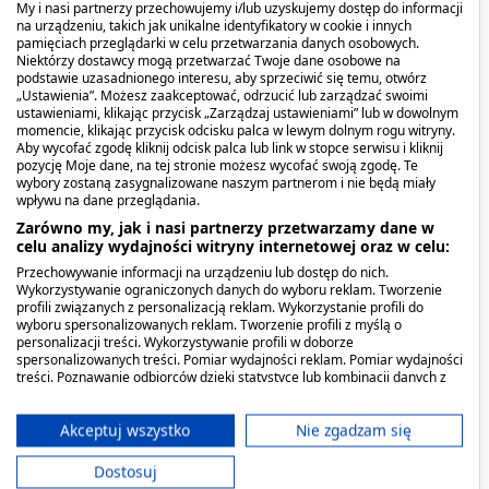
My i nasi partnerzy przechowujemy i/lub uzyskujemy dostęp do informacji
Prowadzenie pojazdów lub obsługiwanie maszyn
na urządzeniu, takich jak unikalne identyfikatory w cookie i innych
pamięciach przeglądarki w celu przetwarzania danych osobowych.
Nie zaobserwowano wpływu leku na zdolność
Niektórzy dostawcy mogą przetwarzać Twoje dane osobowe na
prowadzenie pojazdów i obsługiwania maszyn.
podstawie uzasadnionego interesu, aby sprzeciwić się temu, otwórz
„Ustawienia”. Możesz zaakceptować, odrzucić lub zarządzać swoimi
ustawieniami, klikając przycisk „Zarządzaj ustawieniami” lub w dowolnym
Możliwe działania niepożądane
momencie, klikając przycisk odcisku palca w lewym dolnym rogu witryny.
Aby wycofać zgodę kliknij odcisk palca lub link w stopce serwisu i kliknij
produktu
pozycję Moje dane, na tej stronie możesz wycofać swoją zgodę. Te
wybory zostaną zasygnalizowane naszym partnerom i nie będą miały
wpływu na dane przeglądania.
4. MOŻLIWE DZIAŁANIA NIEPOŻĄDANE Jak każdy
Zarówno my, jak i nasi partnerzy przetwarzamy dane w
lek, lek Daktarin, puder leczniczy może
celu analizy wydajności witryny internetowej oraz w celu:
Przechowywanie informacji na urządzeniu lub dostęp do nich.
powodować działania niepożądane. Częstość
Wykorzystywanie ograniczonych danych do wyboru reklam. Tworzenie
występowania możliwych działań niepożądanych
profili związanych z personalizacją reklam. Wykorzystanie profili do
wyboru spersonalizowanych reklam. Tworzenie profili z myślą o
wymienionych poniżej zdefiniowano następująco:
personalizacji treści. Wykorzystywanie profili w doborze
spersonalizowanych treści. Pomiar wydajności reklam. Pomiar wydajności
bardzo rzadko (występują rzadziej niż u 1 na 10
treści. Poznawanie odbiorców dzięki statystyce lub kombinacji danych z
różnych źródeł. Opracowywanie i ulepszanie usług. Wykorzystywanie
000 pacjentów) Po wprowadzeniu leku na rynek
ograniczonych danych do wyboru treści.
bardzo rzadko obserwowano reakcje
Dane mogą być udostępniane poza Unię Europejską i wysyłane do USA.
Akceptuj wszystko
Nie zgadzam się
Twoja zgoda i polityka cookie dotyczą wyłącznie tej witryny/aplikacji.
nadwrażliwości, w tym ciężkie, jak reakcje
Dostosuj
Wyświetl listę partnerów (11 dostawców IAB)
anafilaktyczne i obrzęk naczynioruchowy,