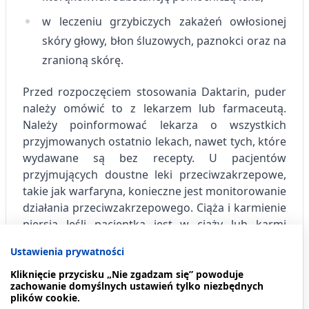
w leczeniu grzybiczych zakażeń owłosionej
skóry głowy, błon śluzowych, paznokci oraz na
zranioną skórę.
Przed rozpoczęciem stosowania Daktarin, puder
należy omówić to z lekarzem lub farmaceutą.
Należy poinformować lekarza o wszystkich
przyjmowanych ostatnio lekach, nawet tych, które
wydawane są bez recepty.
U pacjentów
przyjmujących doustne leki przeciwzakrzepowe,
takie jak warfaryna, konieczne jest monitorowanie
działania przeciwzakrzepowego.
Ciąża i karmienie
piersią
Jeśli pacjentka jest w ciąży lub karmi
piersią, przypuszcza, że może być w ciąży lub gdy
Ustawienia prywatności
planuje mieć dziecko, powinna poradzić się
lekarza lub farmaceuty przed zastosowaniem
Kliknięcie przycisku „Nie zgadzam się” powoduje
zachowanie domyślnych ustawień tylko niezbędnych
tego leku.
plików cookie.