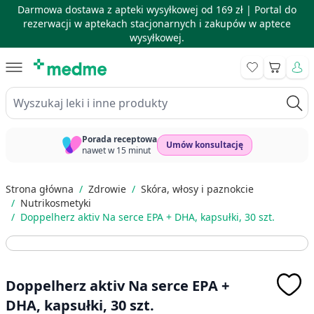
Darmowa dostawa z apteki wysyłkowej od 169 zł |
Portal do
rezerwacji w aptekach stacjonarnych i zakupów w aptece
wysyłkowej.
Skip to Content
Koszyk
Wyszukaj leki i inne produkty
Porada receptowa
Umów konsultację
nawet w 15 minut
Strona główna
/
Zdrowie
/
Skóra, włosy i paznokcie
/
Nutrikosmetyki
/
Doppelherz aktiv Na serce EPA + DHA, kapsułki, 30 szt.
Doppelherz aktiv Na serce EPA +
DHA, kapsułki, 30 szt.