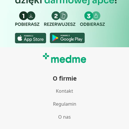
Pomiar efektywności treści
Rozumienie odbiorców dzięki statystyce lub
kombinacji danych z różnych źródeł
Rozwój i ulepszanie usług
Wykorzystywanie ograniczonych danych do
wyboru treści
Funkcje specjalne IAB:
Użycie dokładnych danych
geolokalizacyjnych
O firmie
Identyfikowanie urządzeń na podstawie
Kontakt
aktywnie żądanych informacji
Cele przetwarzania inne niż IAB:
Regulamin
Niezbędne
O nas
Wydajność (Performance)