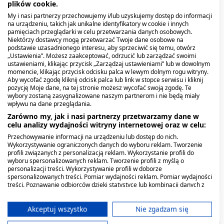
plików cookie.
My i nasi partnerzy przechowujemy i/lub uzyskujemy dostęp do informacji
na urządzeniu, takich jak unikalne identyfikatory w cookie i innych
pamięciach przeglądarki w celu przetwarzania danych osobowych.
Niektórzy dostawcy mogą przetwarzać Twoje dane osobowe na
podstawie uzasadnionego interesu, aby sprzeciwić się temu, otwórz
„Ustawienia”. Możesz zaakceptować, odrzucić lub zarządzać swoimi
ustawieniami, klikając przycisk „Zarządzaj ustawieniami” lub w dowolnym
momencie, klikając przycisk odcisku palca w lewym dolnym rogu witryny.
Aby wycofać zgodę kliknij odcisk palca lub link w stopce serwisu i kliknij
pozycję Moje dane, na tej stronie możesz wycofać swoją zgodę. Te
Tran islandzki Lysi, 500
Omega-3 forte Naturkaps,
Rostil, 250 mg, tabletki,
Tran islandzki dla dzieci o
Naturell Omega-3,
Lioton 1000, 8,5 mg (1000
wybory zostaną zasygnalizowane naszym partnerom i nie będą miały
wpływu na dane przeglądania.
mg, kaps.,120 szt
kapsułki, 1000 mg, 60 szt.
30 szt.
smaku mango-limonka,
kapsułki, 120 szt.
IU)/g, żel
240 ml
Zarówno my, jak i nasi partnerzy przetwarzamy dane w
15,19 zł
36,99 zł
celu analizy wydajności witryny internetowej oraz w celu:
37,59 zł
23,89 zł
55,29 zł
32,99 zł
Przechowywanie informacji na urządzeniu lub dostęp do nich.
Wykorzystywanie ograniczonych danych do wyboru reklam. Tworzenie
profili związanych z personalizacją reklam. Wykorzystanie profili do
wyboru spersonalizowanych reklam. Tworzenie profili z myślą o
personalizacji treści. Wykorzystywanie profili w doborze
spersonalizowanych treści. Pomiar wydajności reklam. Pomiar wydajności
treści. Poznawanie odbiorców dzięki statystyce lub kombinacji danych z
różnych źródeł. Opracowywanie i ulepszanie usług. Wykorzystywanie
ograniczonych danych do wyboru treści.
Dane mogą być udostępniane poza Unię Europejską i wysyłane do USA.
Akceptuj wszystko
Nie zgadzam się
Twoja zgoda i polityka cookie dotyczą wyłącznie tej witryny/aplikacji.