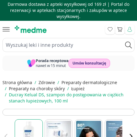
Darmowa dostawa z apteki wysyłkowej od 169 zł |
Portal do
rezerwacji w aptekach stacjonarnych i zakupów w aptece
wysyłkowej.
Skip to Content
Koszyk
Wyszukaj leki i inne produkty
Porada receptowa
Umów konsultację
nawet w 15 minut
Strona główna
/
Zdrowie
/
Preparaty dermatologiczne
/
Preparaty na choroby skóry
/
Łupież
/
Ducray Kelual DS, szampon do postępowania w ciężkich
stanach łupieżowych, 100 ml