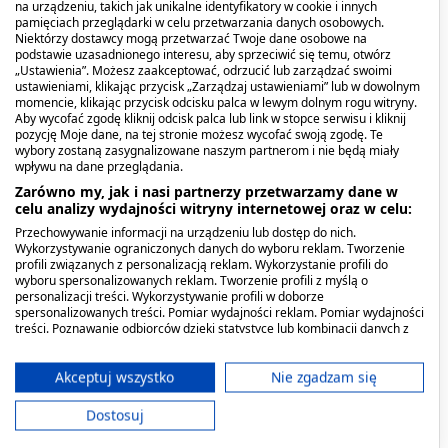
objawów łupieżu.
na urządzeniu, takich jak unikalne identyfikatory w cookie i innych
pamięciach przeglądarki w celu przetwarzania danych osobowych.
Niektórzy dostawcy mogą przetwarzać Twoje dane osobowe na
Dawkowanie
podstawie uzasadnionego interesu, aby sprzeciwić się temu, otwórz
„Ustawienia”. Możesz zaakceptować, odrzucić lub zarządzać swoimi
ustawieniami, klikając przycisk „Zarządzaj ustawieniami” lub w dowolnym
Stosowanie preparatu:
momencie, klikając przycisk odcisku palca w lewym dolnym rogu witryny.
Aby wycofać zgodę kliknij odcisk palca lub link w stopce serwisu i kliknij
pozycję Moje dane, na tej stronie możesz wycofać swoją zgodę. Te
W aktywnej fazie łupieżu aplikuj na włosy, wmasuj
wybory zostaną zasygnalizowane naszym partnerom i nie będą miały
wpływu na dane przeglądania.
w skórę aż do uzyskania piany i spłucz, po czym
Zarówno my, jak i nasi partnerzy przetwarzamy dane w
powtórz czynność pozostawiając szampon na 3
celu analizy wydajności witryny internetowej oraz w celu:
min., następnie obficie spłucz. Szampon stosuj 3
Przechowywanie informacji na urządzeniu lub dostęp do nich.
razy w tygodniu przez 2 tygodnie. Stosowanie
Wykorzystywanie ograniczonych danych do wyboru reklam. Tworzenie
szamponu raz w tygodniu jako pielęgnacja
profili związanych z personalizacją reklam. Wykorzystanie profili do
wyboru spersonalizowanych reklam. Tworzenie profili z myślą o
podtrzymująca pomaga nawrotom łupieżu na
personalizacji treści. Wykorzystywanie profili w doborze
długi czas.
spersonalizowanych treści. Pomiar wydajności reklam. Pomiar wydajności
treści. Poznawanie odbiorców dzięki statystyce lub kombinacji danych z
różnych źródeł. Opracowywanie i ulepszanie usług. Wykorzystywanie
Przeciwwskazania. Kto nie
ograniczonych danych do wyboru treści.
Dane mogą być udostępniane poza Unię Europejską i wysyłane do USA.
Akceptuj wszystko
Nie zgadzam się
powinien przyjmować
Twoja zgoda i polityka cookie dotyczą wyłącznie tej witryny/aplikacji.
Dostosuj
produktu?
Wyświetl listę partnerów (11 dostawców IAB)