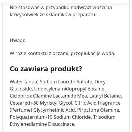
Używamy Twoich danych w następujących celach:
Nie stosować w przypadku nadwrażliwości na
Cele przetwarzania IAB:
którykolwiek ze składników preparatu.
Przechowywanie informacji na urządzeniu
lub dostęp do nich
Wykorzystywanie ograniczonych danych do
wyboru reklam
Uwagi:
Tworzenie profili w celu
W razie kontaktu z oczami, przepłukać je wodą.
spersonalizowanych reklam
Co zawiera produkt?
Wykorzystanie profili do wyboru
spersonalizowanych reklam
Water (aqua) Sodium Laureth Sulfate, Decyl
Tworzenie profili w celu personalizacji treści
Glucoside, Undecylenamidopropyl Betaine,
Ciclopirox Olamine Lactamide Mea, Lauryl Betaine,
Wykorzystywanie profili w celu doboru
Ceteareth-60 Myristyl Glycol, Citric Acid Fragrance
spersonalizowanych treści
(Perfume) Glycyrrhetinic Acid, Piroctone Olamine,
Pomiar efektywności reklam
Polyquaternium-10 Sodium Chloride, Trisodium
Ethylenediamine Disuccinate.
Pomiar efektywności treści