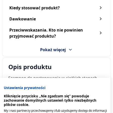
Kiedy stosować produkt?
Dawkowanie
Przeciwwskazania. Kto nie powinien
przyjmować produktu?
Pokaż więcej
Opis produktu
Szampon do postępowania w ciężkich stanach
łupieżowych.
Ustawienia prywatności
Kiedy stosować produkt?
Kliknięcie przycisku „Nie zgadzam się” powoduje
zachowanie domyślnych ustawień tylko niezbędnych
plików cookie.
Pielęgnacja skóry głowy w trakcie nasilonych
My i nasi partnerzy przechowujemy i/lub uzyskujemy dostęp do informacji