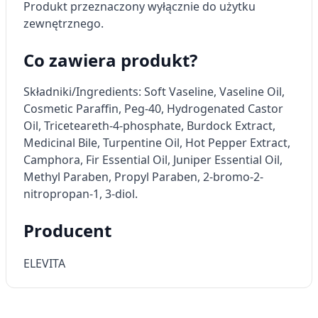
Wykorzystywanie ograniczonych danych do
Produkt przeznaczony wyłącznie do użytku
wyboru reklam
zewnętrznego.
Tworzenie profili w celu
spersonalizowanych reklam
Co zawiera produkt?
Wykorzystanie profili do wyboru
Składniki/Ingredients: Soft Vaseline, Vaseline Oil,
spersonalizowanych reklam
Cosmetic Paraffin, Peg-40, Hydrogenated Castor
Oil, Triceteareth-4-phosphate, Burdock Extract,
Tworzenie profili w celu personalizacji treści
Medicinal Bile, Turpentine Oil, Hot Pepper Extract,
Wykorzystywanie profili w celu doboru
Camphora, Fir Essential Oil, Juniper Essential Oil,
spersonalizowanych treści
Methyl Paraben, Propyl Paraben, 2-bromo-2-
nitropropan-1, 3-diol.
Pomiar efektywności reklam
Pomiar efektywności treści
Producent
Rozumienie odbiorców dzięki statystyce lub
ELEVITA
kombinacji danych z różnych źródeł
Rozwój i ulepszanie usług