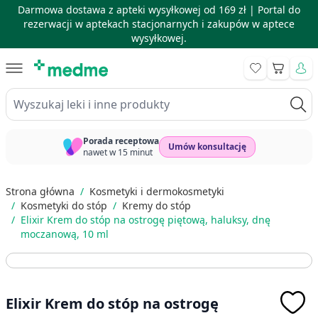
Darmowa dostawa z apteki wysyłkowej od 169 zł |
Portal do
rezerwacji w aptekach stacjonarnych i zakupów w aptece
wysyłkowej.
Skip to Content
Koszyk
Wyszukaj leki i inne produkty
Porada receptowa
Umów konsultację
nawet w 15 minut
Strona główna
/
Kosmetyki i dermokosmetyki
/
Kosmetyki do stóp
/
Kremy do stóp
/
Elixir Krem do stóp na ostrogę piętową, haluksy, dnę
moczanową, 10 ml
Elixir Krem do stóp na ostrogę