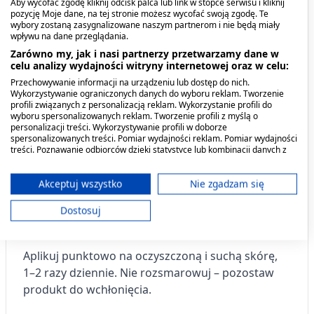
Aby wycofać zgodę kliknij odcisk palca lub link w stopce serwisu i kliknij
dolegliwościami, a także do stosowania
pozycję Moje dane, na tej stronie możesz wycofać swoją zgodę. Te
profilaktycznego przy nadmiernym rogowaceniu.
wybory zostaną zasygnalizowane naszym partnerom i nie będą miały
wpływu na dane przeglądania.
Wspomaga walkę z ostrogami piętowymi i
Zarówno my, jak i nasi partnerzy przetwarzamy dane w
celu analizy wydajności witryny internetowej oraz w celu:
stwardniałą skórą.
Przechowywanie informacji na urządzeniu lub dostęp do nich.
Wykorzystywanie ograniczonych danych do wyboru reklam. Tworzenie
Działa zmiękczająco oraz regenerująco.
profili związanych z personalizacją reklam. Wykorzystanie profili do
wyboru spersonalizowanych reklam. Tworzenie profili z myślą o
Łagodzi dyskomfort i podrażnienia.
personalizacji treści. Wykorzystywanie profili w doborze
spersonalizowanych treści. Pomiar wydajności reklam. Pomiar wydajności
Bazuje na składnikach roślinnych i olejkach
treści. Poznawanie odbiorców dzięki statystyce lub kombinacji danych z
różnych źródeł. Opracowywanie i ulepszanie usług. Wykorzystywanie
eterycznych, bez zbędnych dodatków
ograniczonych danych do wyboru treści.
Dane mogą być udostępniane poza Unię Europejską i wysyłane do USA.
Akceptuj wszystko
Nie zgadzam się
chemicznych.
Twoja zgoda i polityka cookie dotyczą wyłącznie tej witryny/aplikacji.
Dostosuj
Wyświetl listę partnerów (11 dostawców IAB)
Sposób użycia
Używamy Twoich danych w następujących celach:
Cele przetwarzania IAB:
Aplikuj punktowo na oczyszczoną i suchą skórę,
1–2 razy dziennie. Nie rozsmarowuj – pozostaw
Przechowywanie informacji na urządzeniu
lub dostęp do nich
produkt do wchłonięcia.