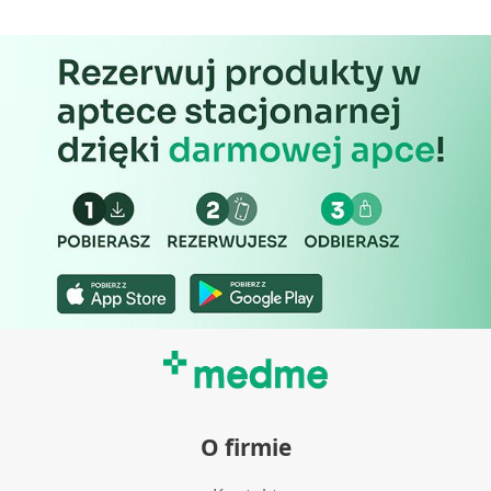
Wykorzystywanie ograniczonych danych do
wyboru treści
Funkcje specjalne IAB:
Użycie dokładnych danych
geolokalizacyjnych
Identyfikowanie urządzeń na podstawie
aktywnie żądanych informacji
Cele przetwarzania inne niż IAB:
Niezbędne
Wydajność (Performance)
Reklama / śledzenie
O firmie