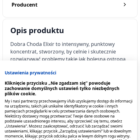
Producent
Opis produktu
Dobra Choda Elixir to intensywny, punktowy
koncentrat, stworzony, by celnie i skutecznie
rozwiązywać problemy takie jak bolesna ostroga
piętowa, pękająca skóra, modzele czy uporczywe
Ustawienia prywatności
zrogowacenia. To naturalna kuracja przeznaczona
do miejsc wymagających szczególnej troski – pięt,
Kliknięcie przycisku „Nie zgadzam się” powoduje
zachowanie domyślnych ustawień tylko niezbędnych
podeszew stóp oraz innych zrogowaciałych
plików cookie.
obszarów. Bazując na bogactwie składników
My i nasi partnerzy przechowujemy i/lub uzyskujemy dostęp do informacji
roślinnych i olejków eterycznych, produkt działa
na urządzeniu, takich jak unikalne identyfikatory w cookie i innych
pamięciach przeglądarki w celu przetwarzania danych osobowych.
łagodząco, zmiękczająco, a także wspomaga
Niektórzy dostawcy mogą przetwarzać Twoje dane osobowe na
regenerację zmienionej skóry, zapewniając ulgę
podstawie uzasadnionego interesu, aby sprzeciwić się temu, otwórz
„Ustawienia”. Możesz zaakceptować, odrzucić lub zarządzać swoimi
bez zbędnych dodatków chemicznych. Jest idealny
ustawieniami, klikając przycisk „Zarządzaj ustawieniami” lub w dowolnym
dla osób zmagających się z wymienionymi
momencie, klikając przycisk odcisku palca w lewym dolnym rogu witryny.