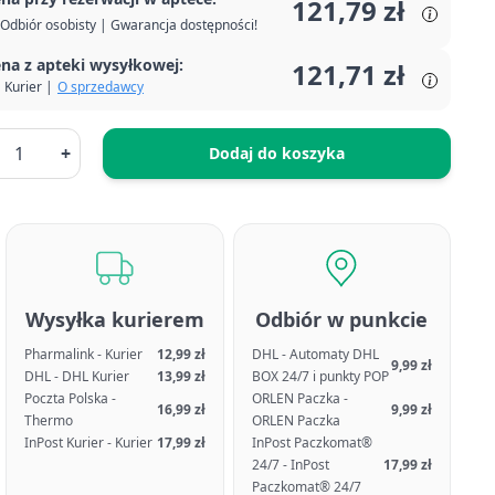
121,79 zł
Odbiór osobisty | Gwarancja dostępności!
na z apteki wysyłkowej:
121,71 zł
Kurier |
O sprzedawcy
+
Dodaj do koszyka
Wysyłka kurierem
Odbiór w punkcie
Pharmalink - Kurier
12,99 zł
DHL - Automaty DHL
9,99 zł
DHL - DHL Kurier
13,99 zł
BOX 24/7 i punkty POP
Poczta Polska -
ORLEN Paczka -
16,99 zł
9,99 zł
Thermo
ORLEN Paczka
InPost Kurier - Kurier
17,99 zł
InPost Paczkomat®
24/7 - InPost
17,99 zł
Paczkomat® 24/7