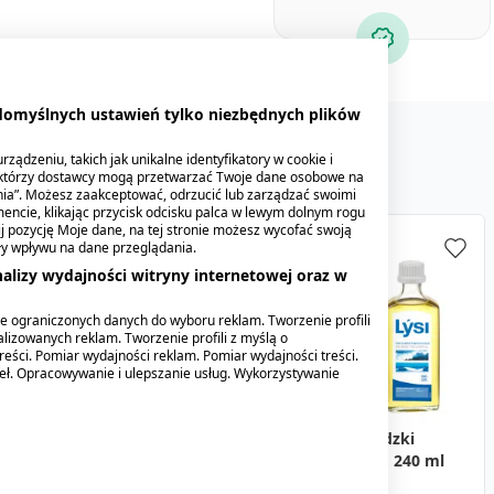
 domyślnych ustawień tylko niezbędnych plików
ządzeniu, takich jak unikalne identyfikatory w cookie i
ektórzy dostawcy mogą przetwarzać Twoje dane osobowe na
nia”. Możesz zaakceptować, odrzucić lub zarządzać swoimi
encie, klikając przycisk odcisku palca w lewym dolnym rogu
knij pozycję Moje dane, na tej stronie możesz wycofać swoją
ły wpływu na dane przeglądania.
alizy wydajności witryny internetowej oraz w
e ograniczonych danych do wyboru reklam. Tworzenie profili
lizowanych reklam. Tworzenie profili z myślą o
reści. Pomiar wydajności reklam. Pomiar wydajności treści.
deł. Opracowywanie i ulepszanie usług. Wykorzystywanie
OstroVit, Kolagen Morski
Lysi Tran islandzki
+ Kwas Hialuronowy +
naturalny, olej, 240 ml
Witamina C, tabletki, 90