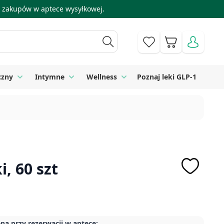
 i zakupów w aptece wysyłkowej.
Koszyk
czny
Intymne
Wellness
Poznaj leki GLP-1
 Higiena
Toggle submenu for Sprzęt medyczny
Toggle submenu for Intymne
Toggle submenu for Wellness
i, 60 szt
na przy rezerwacji w aptece: