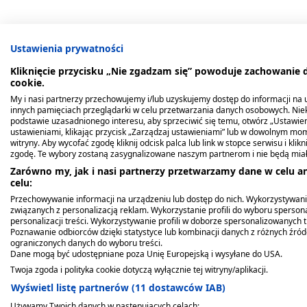
Ustawienia prywatności
Kliknięcie przycisku „Nie zgadzam się” powoduje zachowanie
cookie.
Bestsellery
Produkty z tej serii
My i nasi partnerzy przechowujemy i/lub uzyskujemy dostęp do informacji na ur
innych pamięciach przeglądarki w celu przetwarzania danych osobowych. Ni
podstawie uzasadnionego interesu, aby sprzeciwić się temu, otwórz „Ustawie
ustawieniami, klikając przycisk „Zarządzaj ustawieniami” lub w dowolnym mom
witryny. Aby wycofać zgodę kliknij odcisk palca lub link w stopce serwisu i kli
zgodę. Te wybory zostaną zasygnalizowane naszym partnerom i nie będą mia
Zarówno my, jak i nasi partnerzy przetwarzamy dane w celu an
celu:
Przechowywanie informacji na urządzeniu lub dostęp do nich. Wykorzystywani
związanych z personalizacją reklam. Wykorzystanie profili do wyboru spersona
personalizacji treści. Wykorzystywanie profili w doborze spersonalizowanych t
Poznawanie odbiorców dzięki statystyce lub kombinacji danych z różnych źró
ograniczonych danych do wyboru treści.
Dane mogą być udostępniane poza Unię Europejską i wysyłane do USA.
Lysi Tran islandzki o
Twoja zgoda i polityka cookie dotyczą wyłącznie tej witryny/aplikacji.
Lysi Tran islandzki o
smaku cytrynowo-
smaku cytrynowym, olej,
Wyświetl listę partnerów (11 dostawców IAB)
miętowym, olej, 240 ml
240 ml
Używamy Twoich danych w następujących celach: