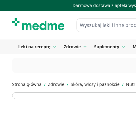
Darmowa dostawa z apteki wysy
Skip to Content
Wyszukaj leki i inne produkty
Leki na receptę
Zdrowie
Suplementy
M
Toggle submenu for Leki na receptę
Toggle submenu for Zdrow
Toggle
Strona główna
/
Zdrowie
/
Skóra, włosy i paznokcie
/
Nutr