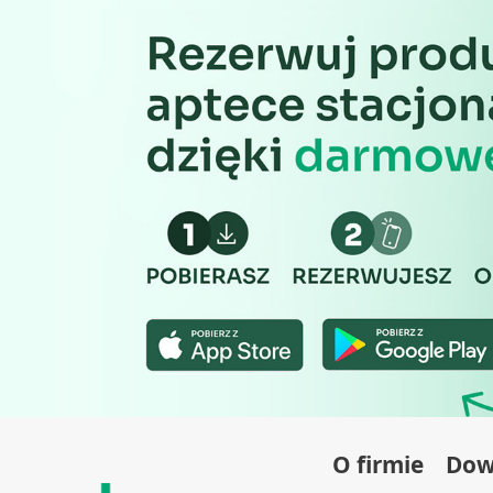
szt.
Wykorzystywanie ograniczonych danych do wyboru treści
57,69 zł
197,59 zł
Funkcje specjalne IAB:
Użycie dokładnych danych geolokalizacyjnych
Identyfikowanie urządzeń na podstawie aktywnie żądanych 
Cele przetwarzania inne niż IAB:
Niezbędne
Wydajność (Performance)
Reklama / śledzenie
O firmie
Dowi