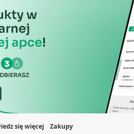
137,00 zł
65,89 zł
informacji
edz się więcej
Zakupy