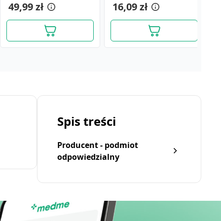
49,99 zł
16,09 zł
1
Spis treści
Producent - podmiot
odpowiedzialny
Equazen, kapsułki, 400
Equazen Forte, kapsułki,
szt.
60 szt.