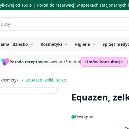
łkowej od 169 zł |
Portal do rezerwacji w aptekach stacjonarnych
ama i dziecko
Kosmetyki
Higiena
Sprzęt medy
ie
 submenu for Suplementy
Toggle submenu for Mama i dziecko
Toggle submenu for Kosmetyki
Toggle submenu for
Porada receptowa
nawet w 15 minut
Umów konsultację
ikosmetyki
/
Equazen, zelki, 60 szt
Equazen, zelk
Dostępne
Ce