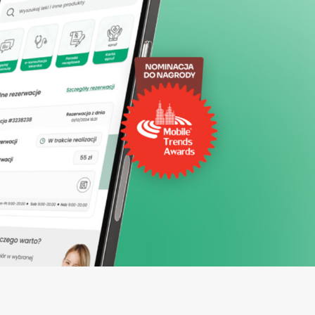
197,59 zł
119,99 zł