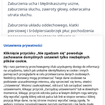
Zaburzenia ucha i błędnika
szumy uszne,
zaburzenia słuchu, zawroty głowy, odwracalna
utrata słuchu.
Zaburzenia układu oddechowego, klatki
piersiowej i śródpiersia
obrzęk płuc pochodzenia
pozasercowego (występuje głównie w
przewlekłym lub ostrym zatruciu).
Ustawienia prywatności
Zaburzenia żołądka i jelit
niestrawność, zgaga,
Kliknięcie przycisku „Nie zgadzam się” powoduje
zachowanie domyślnych ustawień tylko niezbędnych
nudności, wymioty, biegunka, bóle brzucha,
plików cookie.
krwawienia z przewodu pokarmowego,
My i nasi partnerzy przechowujemy i/lub uzyskujemy dostęp do informacji
uszkodzenie błony śluzowej żołądka, uczynnienie
na urządzeniu, takich jak unikalne identyfikatory w cookie i innych
pamięciach przeglądarki w celu przetwarzania danych osobowych.
choroby wrzodowej, perforacje, zapalenie
Niektórzy dostawcy mogą przetwarzać Twoje dane osobowe na
trzustki.
podstawie uzasadnionego interesu, aby sprzeciwić się temu, otwórz
„Ustawienia”. Możesz zaakceptować, odrzucić lub zarządzać swoimi
ustawieniami, klikając przycisk „Zarządzaj ustawieniami” lub w dowolnym
Zaburzenia wątroby i dróg żółciowych
ogniskowa
momencie, klikając przycisk odcisku palca w lewym dolnym rogu witryny.
martwica komórek wątrobowych, tkliwość i
Aby wycofać zgodę kliknij odcisk palca lub link w stopce serwisu i kliknij
pozycję Moje dane, na tej stronie możesz wycofać swoją zgodę. Te
powiększenie wątroby, przemijające zwiększenie
wybory zostaną zasygnalizowane naszym partnerom i nie będą miały