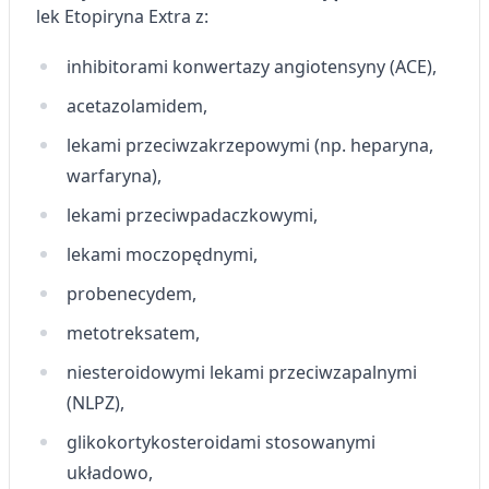
lek Etopiryna Extra z:
Tworzenie profili w celu
spersonalizowanych reklam
inhibitorami konwertazy angiotensyny (ACE),
Wykorzystanie profili do wyboru
spersonalizowanych reklam
acetazolamidem,
lekami przeciwzakrzepowymi (np. heparyna,
Tworzenie profili w celu personalizacji treści
warfaryna),
Wykorzystywanie profili w celu doboru
spersonalizowanych treści
lekami przeciwpadaczkowymi,
lekami moczopędnymi,
Pomiar efektywności reklam
probenecydem,
Pomiar efektywności treści
metotreksatem,
Rozumienie odbiorców dzięki statystyce lub
kombinacji danych z różnych źródeł
niesteroidowymi lekami przeciwzapalnymi
(NLPZ),
Rozwój i ulepszanie usług
glikokortykosteroidami stosowanymi
Wykorzystywanie ograniczonych danych do
układowo,
wyboru treści