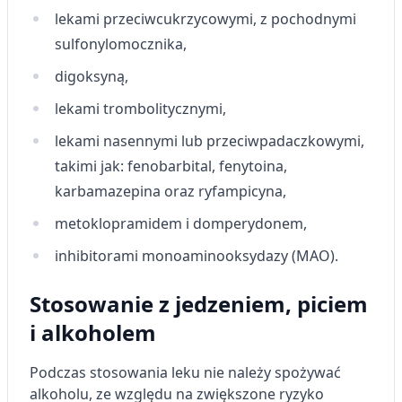
Funkcje specjalne IAB:
lekami przeciwcukrzycowymi, z pochodnymi
sulfonylomocznika,
Użycie dokładnych danych
geolokalizacyjnych
digoksyną,
Identyfikowanie urządzeń na podstawie
lekami trombolitycznymi,
aktywnie żądanych informacji
lekami nasennymi lub przeciwpadaczkowymi,
Cele przetwarzania inne niż IAB:
takimi jak: fenobarbital, fenytoina,
Niezbędne
karbamazepina oraz ryfampicyna,
Wydajność (Performance)
metoklopramidem i domperydonem,
Reklama / śledzenie
inhibitorami monoaminooksydazy (MAO).
Stosowanie z jedzeniem, piciem
i alkoholem
Podczas stosowania leku nie należy spożywać
alkoholu, ze względu na zwiększone ryzyko