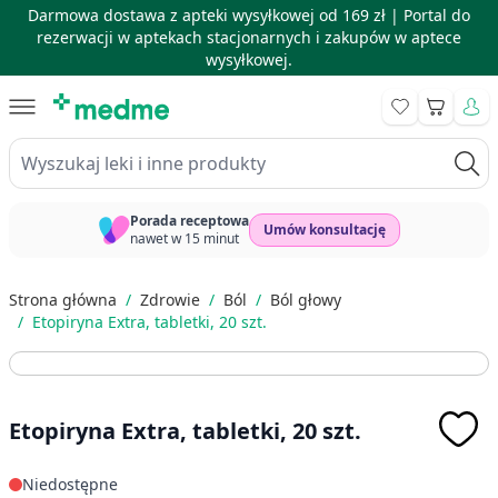
Darmowa dostawa z apteki wysyłkowej od 169 zł |
Portal do
rezerwacji w aptekach stacjonarnych i zakupów w aptece
wysyłkowej.
Skip to Content
Koszyk
Wyszukaj leki i inne produkty
Porada receptowa
Umów konsultację
nawet w 15 minut
Strona główna
/
Zdrowie
/
Ból
/
Ból głowy
/
Etopiryna Extra, tabletki, 20 szt.
Etopiryna Extra, tabletki, 20 szt.
Niedostępne