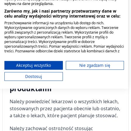
aktywności aminotransferaz w surowicy, fosfatazy
wpływu na dane przeglądania.
alkalicznej i stężenia bilirubiny.
Zarówno my, jak i nasi partnerzy przetwarzamy dane w
celu analizy wydajności witryny internetowej oraz w celu:
Zaburzenia nerek i dróg moczowych
białkomocz,
Przechowywanie informacji na urządzeniu lub dostęp do nich.
Wykorzystywanie ograniczonych danych do wyboru reklam. Tworzenie
obecność leukocytów i erytrocytów w moczu,
profili związanych z personalizacją reklam. Wykorzystanie profili do
nefropatia z martwicą brodawek nerkowych,
wyboru spersonalizowanych reklam. Tworzenie profili z myślą o
personalizacji treści. Wykorzystywanie profili w doborze
śródmiąższowe zapalenie nerek.
spersonalizowanych treści. Pomiar wydajności reklam. Pomiar wydajności
treści. Poznawanie odbiorców dzięki statystyce lub kombinacji danych z
różnych źródeł. Opracowywanie i ulepszanie usług. Wykorzystywanie
Zaburzenia ogólne i stany w miejscu
ograniczonych danych do wyboru treści.
podania
gorączka.
Dane mogą być udostępniane poza Unię Europejską i wysyłane do USA.
Akceptuj wszystko
Nie zgadzam się
Twoja zgoda i polityka cookie dotyczą wyłącznie tej witryny/aplikacji.
Dostosuj
Stosowanie produktu z innymi
Wyświetl listę partnerów (11 dostawców IAB)
produktami
Używamy Twoich danych w następujących celach:
Cele przetwarzania IAB:
Należy powiedzieć lekarzowi o wszystkich lekach,
Przechowywanie informacji na urządzeniu
stosowanych przez pacjenta obecnie lub ostatnio,
lub dostęp do nich
a także o lekach, które pacjent planuje stosować.
Wykorzystywanie ograniczonych danych do
wyboru reklam
Należy zachować ostrożność stosując