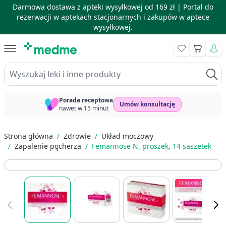
Darmowa dostawa z apteki wysyłkowej od 169 zł |
Portal do
rezerwacji w aptekach stacjonarnych i zakupów w aptece
wysyłkowej.
Skip to Content
Koszyk
Wyszukaj leki i inne produkty
Porada receptowa
Umów konsultację
nawet w 15 minut
Strona główna
/
Zdrowie
/
Układ moczowy
/
Zapalenie pęcherza
/
Femannose N, proszek, 14 saszetek