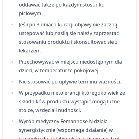
oddawać także po każdym stosunku
Wykorzystanie profili do wyboru
płciowym.
spersonalizowanych reklam
Jeśli po 3 dniach kuracji objawy nie zaczną
Tworzenie profili w celu personalizacji treści
ustępować lub nasilą się należy zaprzestać
Wykorzystywanie profili w celu doboru
stosowaniu produktu i skonsultować się z
spersonalizowanych treści
lekarzem.
Pomiar efektywności reklam
Przechowywać w miejscu niedostępnym dla
Pomiar efektywności treści
dzieci, w temperaturze pokojowej.
Nie stosować po upływie terminu ważności.
Rozumienie odbiorców dzięki statystyce lub
kombinacji danych z różnych źródeł
W przypadku nietolerancji któregokolwiek ze
Rozwój i ulepszanie usług
składników produktu wystąpić mogą luźne
stolce, wzdęcia i nudności.
Wykorzystywanie ograniczonych danych do
wyboru treści
Wyrób medyczny Femannose N działa
Funkcje specjalne IAB:
synergistycznie (wspomaga działanie) w
stosunku do antybiotyków stosowanych w
Użycie dokładnych danych