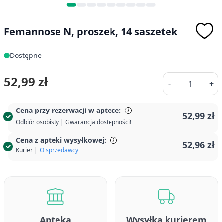
Femannose N, proszek, 14 saszetek
Dostępne
Ilość
52,99 zł
-
+
Cena przy rezerwacji w aptece:
52,99 zł
Odbiór osobisty | Gwarancja dostępności!
Cena z apteki wysyłkowej:
52,96 zł
Kurier |
O sprzedawcy
Apteka
Wysyłka kurierem