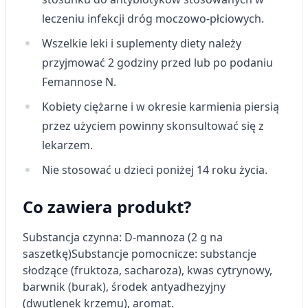
geolokalizacyjnych
leczeniu infekcji dróg moczowo-płciowych.
Identyfikowanie urządzeń na podstawie
Wszelkie leki i suplementy diety należy
aktywnie żądanych informacji
przyjmować 2 godziny przed lub po podaniu
Cele przetwarzania inne niż IAB:
Femannose N.
Niezbędne
Kobiety ciężarne i w okresie karmienia piersią
Wydajność (Performance)
przez użyciem powinny skonsultować się z
lekarzem.
Reklama / śledzenie
Nie stosować u dzieci poniżej 14 roku życia.
Co zawiera produkt?
Substancja czynna: D-mannoza (2 g na
saszetkę)
Substancje pomocnicze: substancje
słodzące (fruktoza, sacharoza), kwas cytrynowy,
barwnik (burak), środek antyadhezyjny
(dwutlenek krzemu), aromat.