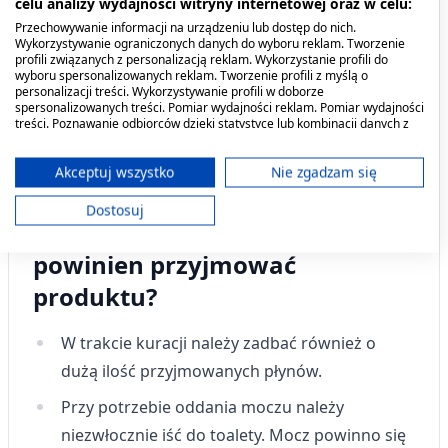
celu analizy wydajności witryny internetowej oraz w celu:
30 dni, najlepiej wieczorem.
Przechowywanie informacji na urządzeniu lub dostęp do nich.
Wykorzystywanie ograniczonych danych do wyboru reklam. Tworzenie
W celu wspomagającym leczenie należy pić 3
profili związanych z personalizacją reklam. Wykorzystanie profili do
wyboru spersonalizowanych reklam. Tworzenie profili z myślą o
saszetki przez pierwsze 3 dni kuracji, przez
personalizacji treści. Wykorzystywanie profili w doborze
spersonalizowanych treści. Pomiar wydajności reklam. Pomiar wydajności
dwa kolejne dni pić po 2 saszetki w ciągu dnia.
treści. Poznawanie odbiorców dzięki statystyce lub kombinacji danych z
różnych źródeł. Opracowywanie i ulepszanie usług. Wykorzystywanie
W celach profilaktycznych pić jedną saszetkę
ograniczonych danych do wyboru treści.
Dane mogą być udostępniane poza Unię Europejską i wysyłane do USA.
Akceptuj wszystko
Nie zgadzam się
dziennie.
Twoja zgoda i polityka cookie dotyczą wyłącznie tej witryny/aplikacji.
Dostosuj
Wyświetl listę partnerów (11 dostawców IAB)
Przeciwwskazania. Kto nie
Używamy Twoich danych w następujących celach:
powinien przyjmować
Cele przetwarzania IAB:
produktu?
Przechowywanie informacji na urządzeniu
lub dostęp do nich
W trakcie kuracji należy zadbać również o
Wykorzystywanie ograniczonych danych do
dużą ilość przyjmowanych płynów.
wyboru reklam
Przy potrzebie oddania moczu należy
Tworzenie profili w celu
niezwłocznie iść do toalety. Mocz powinno się
spersonalizowanych reklam