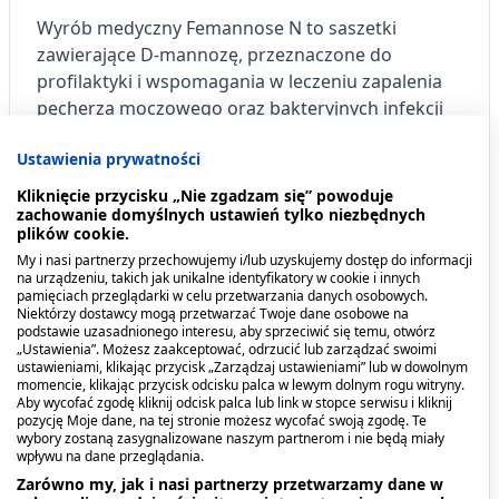
Wyrób medyczny Femannose N to saszetki
zawierające D-mannozę, przeznaczone do
profilaktyki i wspomagania w leczeniu zapalenia
pęcherza moczowego oraz bakteryjnych infekcji
dróg moczowych.
Ustawienia prywatności
Kiedy stosować produkt?
Kliknięcie przycisku „Nie zgadzam się” powoduje
zachowanie domyślnych ustawień tylko niezbędnych
plików cookie.
Produkt wskazany do stosowania u dorosłych i
My i nasi partnerzy przechowujemy i/lub uzyskujemy dostęp do informacji
dzieci powyżej 14 roku życia, z zapaleniem
na urządzeniu, takich jak unikalne identyfikatory w cookie i innych
pęcherza moczowego lub infekcjami bakteryjnymi
pamięciach przeglądarki w celu przetwarzania danych osobowych.
Niektórzy dostawcy mogą przetwarzać Twoje dane osobowe na
dróg moczowych.
podstawie uzasadnionego interesu, aby sprzeciwić się temu, otwórz
„Ustawienia”. Możesz zaakceptować, odrzucić lub zarządzać swoimi
ustawieniami, klikając przycisk „Zarządzaj ustawieniami” lub w dowolnym
Dawkowanie
momencie, klikając przycisk odcisku palca w lewym dolnym rogu witryny.
Aby wycofać zgodę kliknij odcisk palca lub link w stopce serwisu i kliknij
pozycję Moje dane, na tej stronie możesz wycofać swoją zgodę. Te
Zawartość saszetki rozpuścić w wodzie
wybory zostaną zasygnalizowane naszym partnerom i nie będą miały
wpływu na dane przeglądania.
poprzez mieszanie. Aby zapobiec nawrotom
Zarówno my, jak i nasi partnerzy przetwarzamy dane w
infekcji zalecane jest stosowanie wyrobu przez