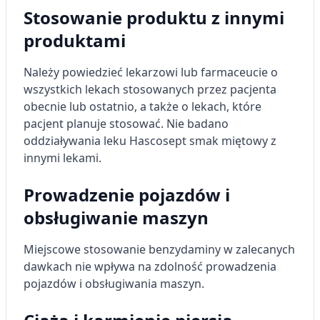
spersonalizowanych reklam
Stosowanie produktu z innymi
Wykorzystanie profili do wyboru
produktami
spersonalizowanych reklam
Należy powiedzieć lekarzowi lub farmaceucie o
Tworzenie profili w celu personalizacji treści
wszystkich lekach stosowanych przez pacjenta
Wykorzystywanie profili w celu doboru
obecnie lub ostatnio, a także o lekach, które
spersonalizowanych treści
pacjent planuje stosować. Nie badano
oddziaływania leku Hascosept smak miętowy z
Pomiar efektywności reklam
innymi lekami.
Pomiar efektywności treści
Prowadzenie pojazdów i
Rozumienie odbiorców dzięki statystyce lub
obsługiwanie maszyn
kombinacji danych z różnych źródeł
Rozwój i ulepszanie usług
Miejscowe stosowanie benzydaminy w zalecanych
dawkach nie wpływa na zdolność prowadzenia
Wykorzystywanie ograniczonych danych do
pojazdów i obsługiwania maszyn.
wyboru treści
Funkcje specjalne IAB: