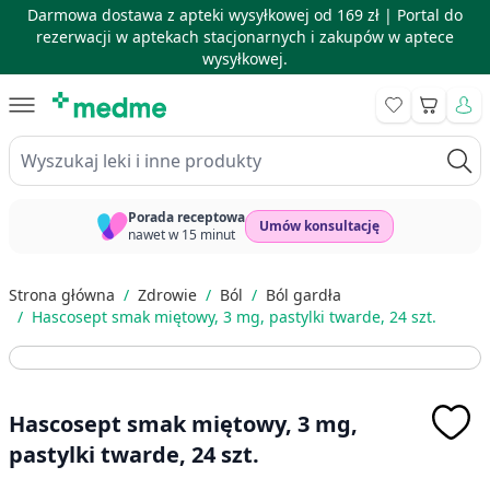
Darmowa dostawa z apteki wysyłkowej od 169 zł |
Portal do
rezerwacji w aptekach stacjonarnych i zakupów w aptece
wysyłkowej.
Skip to Content
Koszyk
Wyszukaj leki i inne produkty
Porada receptowa
Umów konsultację
nawet w 15 minut
Strona główna
/
Zdrowie
/
Ból
/
Ból gardła
/
Hascosept smak miętowy, 3 mg, pastylki twarde, 24 szt.
Hascosept smak miętowy, 3 mg,
pastylki twarde, 24 szt.