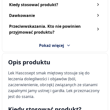
Kiedy stosować produkt?
Dawkowanie
Przeciwwskazania. Kto nie powinien
Hascosept, 1,5 mg/g,
Hascosept smak
przyjmować produktu?
aerozol do stosowania w
cytrynowo-miodowy, 3
jamie ustnej, 30 g
mg, pastylki twarde, 24
22,99 zł
szt.
20,99 zł
Pokaż więcej
Opis produktu
Lek Hascosept smak miętowy stosuje się do
leczenia dolegliwości i objawów (ból,
zaczerwienienie, obrzęk) związanych ze stanami
zapalnymi jamy ustnej i gardła. Lek przeznaczony
jest do ssania.
Kiedy stosować produkt?