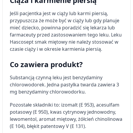
Ciąża i karmienie piersią
Użycie dokładnych danych
geolokalizacyjnych
Jeśli pacjentka jest w ciąży lub karmi piersią,
przypuszcza że może być w ciąży lub gdy planuje
Identyfikowanie urządzeń na podstawie
mieć dziecko, powinna poradzić się lekarza lub
aktywnie żądanych informacji
farmaceuty przed zastosowaniem tego leku. Leku
Cele przetwarzania inne niż IAB:
Hascosept smak miętowy nie należy stosować w
Niezbędne
czasie ciąży i w okresie karmienia piersią.
Wydajność (Performance)
Co zawiera produkt?
Reklama / śledzenie
Substancją czynną leku jest benzydaminy
chlorowodorek. Jedna pastylka twarda zawiera 3
mg benzydaminy chlorowodorku.
Pozostałe składniki to: izomalt (E 953), acesulfam
potasowy (E 950), kwas cytrynowy jednowodny,
lewomentol, aromat miętowy, żółcień chinolinowa
(E 104), błękit patentowy V (E 131).