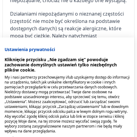
niepożądane, chociaż nie u każdego one wystąpią.
Działaniami niepożądanymi o nieznanej częstości
(częstość nie może być określona na podstawie
dostępnych danych) są reakcje alergiczne, które
mogą być ciężkie. Należy natychmiast
poinformować lekarza, jeśli wystąpi którykolwiek
Ustawienia prywatności
z następujących objawów: nagły obrzęk jamy
ustnej lub gardła, trudności w oddychaniu,
Kliknięcie przycisku „Nie zgadzam się” powoduje
zachowanie domyślnych ustawień tylko niezbędnych
wysypka lub świąd, szczególnie jeśli obejmuje całe
plików cookie.
ciało.
My i nasi partnerzy przechowujemy i/lub uzyskujemy dostęp do informacji
na urządzeniu, takich jak unikalne identyfikatory w cookie i innych
Niezbyt często występujące działania niepożądane
pamięciach przeglądarki w celu przetwarzania danych osobowych.
Niektórzy dostawcy mogą przetwarzać Twoje dane osobowe na
(rzadziej niż u 1 na 100 osób): reakcje skórne w
podstawie uzasadnionego interesu, aby sprzeciwić się temu, otwórz
wyniku nadwrażliwości na światło.
„Ustawienia”. Możesz zaakceptować, odrzucić lub zarządzać swoimi
ustawieniami, klikając przycisk „Zarządzaj ustawieniami” lub w dowolnym
momencie, klikając przycisk odcisku palca w lewym dolnym rogu witryny.
Rzadko występujące działania niepożądane
Aby wycofać zgodę kliknij odcisk palca lub link w stopce serwisu i kliknij
(rzadziej niż u 1 na 1000 osób): pieczenie lub
pozycję Moje dane, na tej stronie możesz wycofać swoją zgodę. Te
wybory zostaną zasygnalizowane naszym partnerom i nie będą miały
suchość w jamie ustnej. W razie wystąpienia tych
wpływu na dane przeglądania.
objawów, można je zmniejszyć, wypijając szklankę