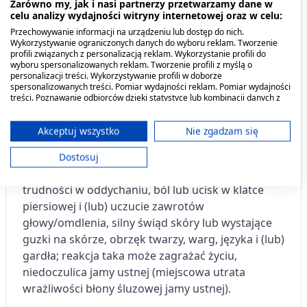
Zarówno my, jak i nasi partnerzy przetwarzamy dane w
wody powoli, małymi łykami.
celu analizy wydajności witryny internetowej oraz w celu:
Przechowywanie informacji na urządzeniu lub dostęp do nich.
Wykorzystywanie ograniczonych danych do wyboru reklam. Tworzenie
Bardzo rzadko występujące działania niepożądane
profili związanych z personalizacją reklam. Wykorzystanie profili do
(rzadziej niż u 1 na 10 000 osób): skurcz krtani.
wyboru spersonalizowanych reklam. Tworzenie profili z myślą o
personalizacji treści. Wykorzystywanie profili w doborze
spersonalizowanych treści. Pomiar wydajności reklam. Pomiar wydajności
Działania niepożądane o nieznanej częstości
treści. Poznawanie odbiorców dzięki statystyce lub kombinacji danych z
(częstość nie może być określona na podstawie
różnych źródeł. Opracowywanie i ulepszanie usług. Wykorzystywanie
ograniczonych danych do wyboru treści.
dostępnych danych): przedwczesne zamknięcie
Dane mogą być udostępniane poza Unię Europejską i wysyłane do USA.
Akceptuj wszystko
Nie zgadzam się
przewodu tętniczego u płodu, reakcja alergiczna
Twoja zgoda i polityka cookie dotyczą wyłącznie tej witryny/aplikacji.
(nadwrażliwość), ciężka reakcja alergiczna
Dostosuj
Wyświetl listę partnerów (11 dostawców IAB)
(wstrząs anafilaktyczny) z objawami takimi jak:
Używamy Twoich danych w następujących celach:
trudności w oddychaniu, ból lub ucisk w klatce
Cele przetwarzania IAB:
piersiowej i (lub) uczucie zawrotów
Przechowywanie informacji na urządzeniu
głowy/omdlenia, silny świąd skóry lub wystające
lub dostęp do nich
guzki na skórze, obrzęk twarzy, warg, języka i (lub)
gardła; reakcja taka może zagrażać życiu,
Wykorzystywanie ograniczonych danych do
niedoczulica jamy ustnej (miejscowa utrata
wyboru reklam
wrażliwości błony śluzowej jamy ustnej).
Tworzenie profili w celu