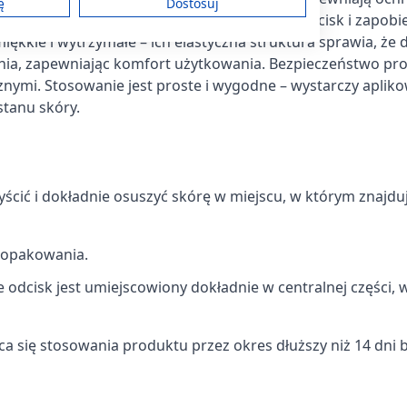
Heltiso przylepiec
Heltiso Irisin zestaw
ę
Dostosuj
piance polietylenowej (PE), która amortyzuje ucisk i zapobi
włókninowy 5m x 1,25cm
uzupełniający do
płukania nosa i zatok
ękkie i wytrzymałe – ich elastyczna struktura sprawia, że 
3,76 zł
12,99 zł
u dnia, zapewniając komfort użytkowania. Bezpieczeństwo pr
am
nymi. Stosowanie jest proste i wygodne – wystarczy aplik
stanu skóry.
treści
zyścić i dokładnie osuszyć skórę w miejscu, w którym znajduj
o opakowania.
ych z różnych źródeł
że odcisk jest umiejscowiony dokładnie w centralnej części, 
eca się stosowania produktu przez okres dłuższy niż 14 dni 