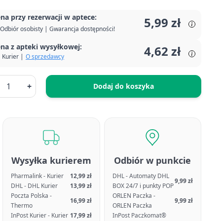
na przy rezerwacji w aptece:
5,99 zł
Odbiór osobisty | Gwarancja dostępności!
na z apteki wysyłkowej:
4,62 zł
Kurier |
O sprzedawcy
+
Dodaj do koszyka
Wysyłka kurierem
Odbiór w punkcie
Pharmalink - Kurier
12,99 zł
DHL - Automaty DHL
9,99 zł
DHL - DHL Kurier
13,99 zł
BOX 24/7 i punkty POP
Poczta Polska -
ORLEN Paczka -
16,99 zł
9,99 zł
Thermo
ORLEN Paczka
InPost Kurier - Kurier
17,99 zł
InPost Paczkomat®