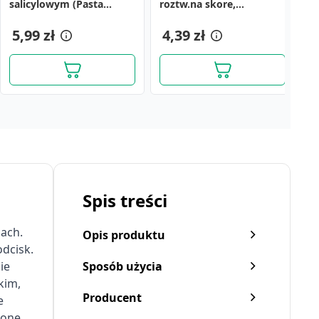
salicylowym (Pasta
roztw.na skore,
ł
Lassara), 20 g (Hasco)
(Farmina), 100 ml
5,99 zł
4,39 zł
8
Spis treści
pach.
Opis produktu
odcisk.
ie
Sposób użycia
kim,
Producent
e
ronę