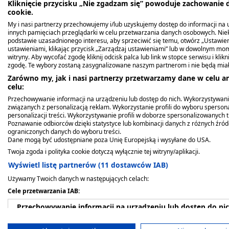
roztw.na skore,
pęcherze, 6 szt.
włókninowy biały 5m x
maść cynkowa z kwase
bawełniana, 17 nitkowa,
Kliknięcie przycisku „Nie zgadzam się” powoduje zachowanie
cookie.
(L.G.Olszt), 100g
5cm
salicylowym, 20 g
1 m2
7,69 zł
4,99 zł
3,39 zł
14,29 zł
4,59 zł
My i nasi partnerzy przechowujemy i/lub uzyskujemy dostęp do informacji na ur
innych pamięciach przeglądarki w celu przetwarzania danych osobowych. Ni
podstawie uzasadnionego interesu, aby sprzeciwić się temu, otwórz „Ustawie
ustawieniami, klikając przycisk „Zarządzaj ustawieniami” lub w dowolnym mom
witryny. Aby wycofać zgodę kliknij odcisk palca lub link w stopce serwisu i kli
zgodę. Te wybory zostaną zasygnalizowane naszym partnerom i nie będą mia
Zarówno my, jak i nasi partnerzy przetwarzamy dane w celu an
celu:
Przechowywanie informacji na urządzeniu lub dostęp do nich. Wykorzystywani
związanych z personalizacją reklam. Wykorzystanie profili do wyboru spersona
personalizacji treści. Wykorzystywanie profili w doborze spersonalizowanych t
Poznawanie odbiorców dzięki statystyce lub kombinacji danych z różnych źró
ograniczonych danych do wyboru treści.
Dane mogą być udostępniane poza Unię Europejską i wysyłane do USA.
Opis produktu
Twoja zgoda i polityka cookie dotyczą wyłącznie tej witryny/aplikacji.
Wyświetl listę partnerów (11 dostawców IAB)
Plastry przeznaczone są do skutecznego usuwa
Zapewniają one ochronę skóry, minimalizując ry
Używamy Twoich danych w następujących celach:
Dodatkowo, pełnią funkcję profilaktyczną, za
Cele przetwarzania IAB:
narażonych na nacisk powodowany przez obuwie
Przechowywanie informacji na urządzeniu lub dostęp do ni
wykazuje on właściwości wygładzające i zmiękcz
rozpuszcza zrogowaciały naskórek, ułatwiając 
Wykorzystywanie ograniczonych danych do wyboru reklam