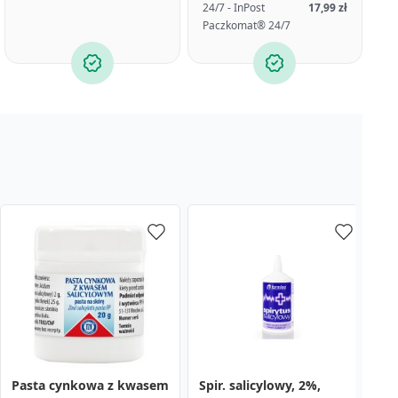
24/7 - InPost
17,99 zł
Paczkomat® 24/7
Pasta cynkowa z kwasem
Spir. salicylowy, 2%,
M