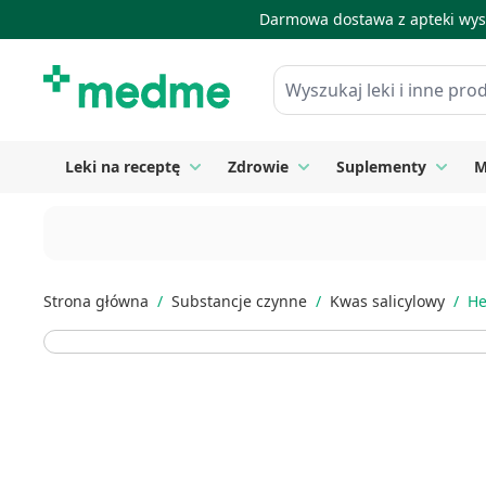
Darmowa dostawa z apteki wysy
Skip to Content
Wyszukaj leki i inne produkty
Leki na receptę
Zdrowie
Suplementy
M
Toggle submenu for Leki na receptę
Toggle submenu for Zdrow
Toggle
Strona główna
/
Substancje czynne
/
Kwas salicylowy
/
He