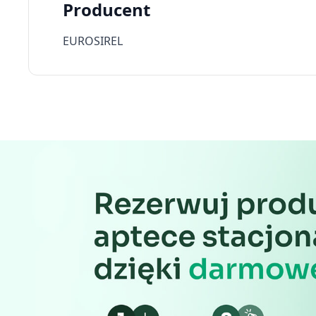
Producent
Identyfikowanie urządzeń na podstawie aktywnie żądanych 
EUROSIREL
Cele przetwarzania inne niż IAB:
Niezbędne
Wydajność (Performance)
Reklama / śledzenie