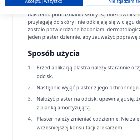
Heltiso Care Blisilico żel
Heltiso opaska
Akceptuj wszystko
Nie zgadzam si
silikonowy na blizny, 20
przed otarciami dzięki centralnie umieszczonej 
elastyczna stawu
Tworzenie profili w celu spersonalizowanych reklam
ml
kolanowego, rozmiar XL
dalszemu podrażnianiu skóry. Są one również mi
26,99 zł
20,59 zł
przylegają do skóry i nie odklejają się w ciąg
Wykorzystanie profili do wyboru spersonalizowanych rekl
zostało potwierdzone badaniami dermatologicz
jeden plaster dziennie, aby zauważyć poprawę 
Tworzenie profili w celu personalizacji treści
Wykorzystywanie profili w celu doboru spersonalizowanych 
Sposób użycia
Pomiar efektywności reklam
Przed aplikacją plastra należy starannie oc
odcisk.
Pomiar efektywności treści
Następnie wyjąć plaster z jego ochronneg
Rozumienie odbiorców dzięki statystyce lub kombinacji dan
Nałożyć plaster na odcisk, upewniając się, 
Rozwój i ulepszanie usług
z pianką amortyzującą.
Wykorzystywanie ograniczonych danych do wyboru treści
Plaster należy zmieniać codziennie. Nie zal
Funkcje specjalne IAB:
wcześniejszej konsultacji z lekarzem.
Użycie dokładnych danych geolokalizacyjnych