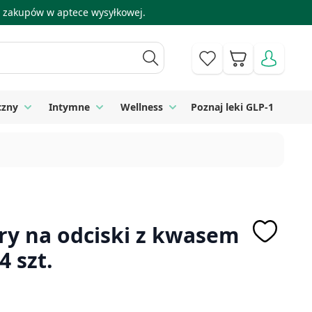
 i zakupów w aptece wysyłkowej.
Koszyk
czny
Intymne
Wellness
Poznaj leki GLP-1
 Higiena
Toggle submenu for Sprzęt medyczny
Toggle submenu for Intymne
Toggle submenu for Wellness
try na odciski z kwasem
4 szt.