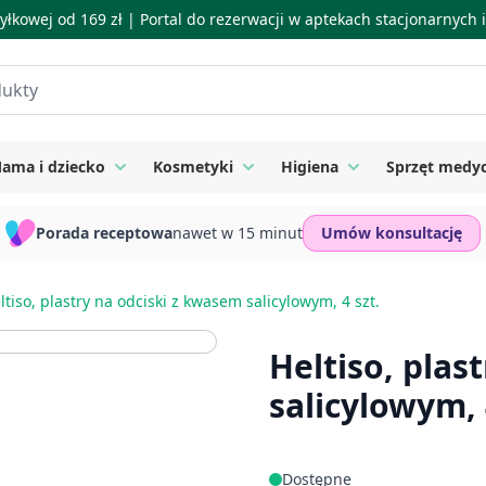
łkowej od 169 zł |
Portal do rezerwacji w aptekach stacjonarnych
ama i dziecko
Kosmetyki
Higiena
Sprzęt medy
ie
 submenu for Suplementy
Toggle submenu for Mama i dziecko
Toggle submenu for Kosmetyki
Toggle submenu for
Porada receptowa
nawet w 15 minut
Umów konsultację
ltiso, plastry na odciski z kwasem salicylowym, 4 szt.
Heltiso, plas
salicylowym, 
Dostępne