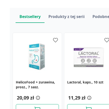
Bestsellery
Produkty z tej serii
Podobne
HelicoFood + zurawina,
Iberogast, płyn doustny,
Nasiona kozieradki,
Lactoral, kaps., 10 szt
Iberogast, płyn doustny,
Organic Gymnea,
prosz., 7 sasz.
20 ml
kapsułki, 30 szt.
100 ml
tabletki, 60 szt.
18,79 zł
52,89 zł
20,09 zł
34,89 zł
11,29 zł
104,69 zł