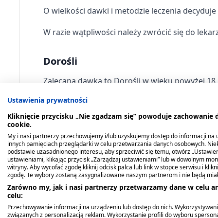
O wielkości dawki i metodzie leczenia decyduje
W razie wątpliwości należy zwrócić się do lekar
Dorośli
Zalecana dawka to Dorośli w wieku powyżej 18 la
Ustawienia prywatności
Pacjenci z zaburzeniami czynności nerek lub w
dotyczących dawkowania w przypadku zaburzeń
Kliknięcie przycisku „Nie zgadzam się” powoduje zachowanie
cookie.
My i nasi partnerzy przechowujemy i/lub uzyskujemy dostęp do informacji na ur
Dzieci
innych pamięciach przeglądarki w celu przetwarzania danych osobowych. Ni
podstawie uzasadnionego interesu, aby sprzeciwić się temu, otwórz „Ustawie
ustawieniami, klikając przycisk „Zarządzaj ustawieniami” lub w dowolnym mom
Nie określono zastosowania leku Iberogast Bala
witryny. Aby wycofać zgodę kliknij odcisk palca lub link w stopce serwisu i kli
odpowiednich danych.
zgodę. Te wybory zostaną zasygnalizowane naszym partnerom i nie będą mia
Zarówno my, jak i nasi partnerzy przetwarzamy dane w celu an
Z tego powodu nie zaleca się stosowania prepara
celu:
Przechowywanie informacji na urządzeniu lub dostęp do nich. Wykorzystywani
związanych z personalizacją reklam. Wykorzystanie profili do wyboru spersona