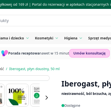
łkowej od 169 zł |
Portal do rezerwacji w aptekach stacjonarnych
ama i dziecko
Kosmetyki
Higiena
Sprzęt medy
ie
 submenu for Suplementy
Toggle submenu for Mama i dziecko
Toggle submenu for Kosmetyki
Toggle submenu for
Porada receptowa
nawet w 15 minut
Umów konsultację
ość
/
Iberogast, płyn doustny, 50 ml
Iberogast, pł
niestrawność, ból brzucha, 
Dostępne