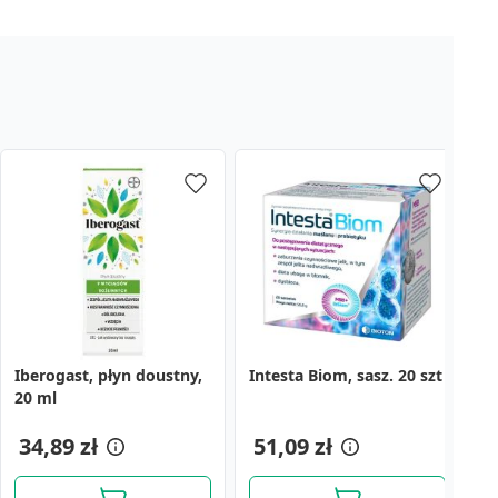
Iberogast, płyn doustny,
Intesta Biom, sasz. 20 szt
D
20 ml
t
34,89 zł
51,09 zł
5