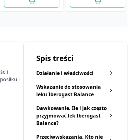
Spis treści
ści)
Działanie i właściwości
posiłku i
Wskazanie do stosowania
leku Iberogast Balance
Dawkowanie. Ile i jak często
Iberogast Balance, krople
Iberogast, płyn doustny,
przyjmować lek Iberogast
doustne, 50 ml
(i.rów),Delf,Łotwa, 20 ml
Balance?
67,69 zł
30,79 zł
Przeciwwskazania. Kto nie