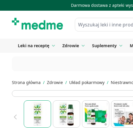
Darmowa dostawa z apteki wysy
Skip to Content
Wyszukaj leki i inne produkty
Leki na receptę
Zdrowie
Suplementy
M
Toggle submenu for Leki na receptę
Toggle submenu for Zdrow
Toggle
Strona główna
/
Zdrowie
/
Układ pokarmowy
/
Niestrawn