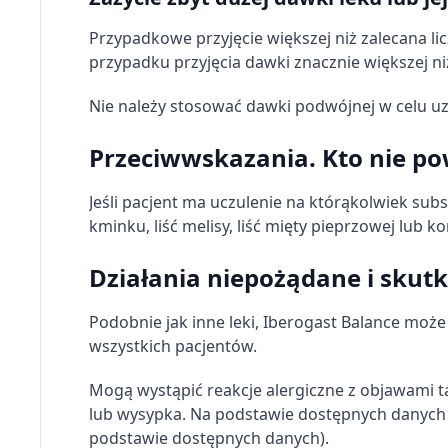
Pomiar efektywności treści
Przypadkowe przyjęcie większej niż zalecana l
przypadku przyjęcia dawki znacznie większej ni
Rozumienie odbiorców dzięki statystyce lub kombinacji dan
Nie należy stosować dawki podwójnej w celu uz
Rozwój i ulepszanie usług
Wykorzystywanie ograniczonych danych do wyboru treści
Przeciwwskazania. Kto nie p
Funkcje specjalne IAB:
Jeśli pacjent ma uczulenie na którąkolwiek sub
Użycie dokładnych danych geolokalizacyjnych
kminku, liść melisy, liść mięty pieprzowej lub ko
Identyfikowanie urządzeń na podstawie aktywnie żądanych 
Działania niepożądane i skut
Cele przetwarzania inne niż IAB:
Niezbędne
Podobnie jak inne leki, Iberogast Balance moż
wszystkich pacjentów.
Wydajność (Performance)
Mogą wystąpić reakcje alergiczne z objawami t
Reklama / śledzenie
lub wysypka. Na podstawie dostępnych danych 
podstawie dostępnych danych).