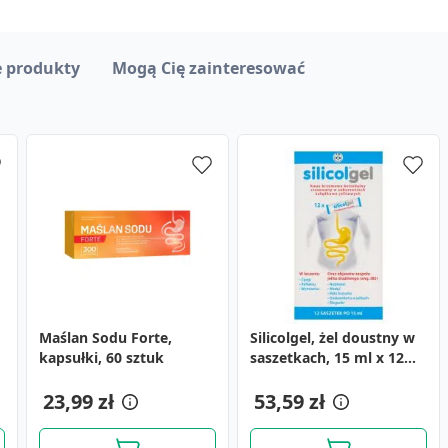
 produkty
Mogą Cię zainteresować
Maślan Sodu Forte,
ProbiotiX+ Maślan Sodu
Silicolgel, żel doustny w
ProbiotiX+ Maślan Sodu
kapsułki, 60 sztuk
Forte, kaps., 15 szt
saszetkach, 15 ml x 12
Forte, kaps., 60 szt
szt.
13,89 zł
44,29 zł
23,99 zł
53,59 zł