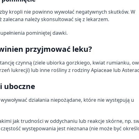
iczby kropli nie powinno wywołać negatywnych skutków. W
ż zalecana należy skonsultować się z lekarzem.
ych z różnych źródeł
upełnienia pominiętej dawki.
owinien przyjmować leku?
stancję czynną (ziele ubiorka gorzkiego, kwiat rumianku, o
rzeń lukrecji) lub inne rośliny z rodziny Apiaceae lub Astera
informacji
ki uboczne
e wywoływać działania niepożądane, które nie występują u
akimi jak trudności w oddychaniu lub reakcje skórne, np. s
częstość występowania jest nieznana (nie może być określ