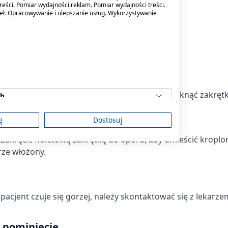
nia
reści. Pomiar wydajności reklam. Pomiar wydajności treści.
deł. Opracowywanie i ulepszanie usług. Wykorzystywanie
u przed posiłkami lub w czasie posiłków.
erzem pod kątem 45°. Po użyciu szczelnie zamknąć zakrętk
ch
mierza
ę
Dostosuj
 Zakręcić fioletową zakrętkę do oporu, aby umieścić kropl
rze włożony.
am
 pacjent czuje się gorzej, należy skontaktować się z lekarze
treści
j pominięcie