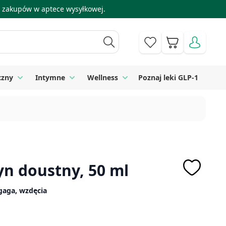
 i zakupów w aptece wysyłkowej.
Koszyk
czny
Intymne
Wellness
Poznaj leki GLP-1
 Higiena
Toggle submenu for Sprzęt medyczny
Toggle submenu for Intymne
Toggle submenu for Wellness
yn doustny, 50 ml
zgaga, wzdęcia