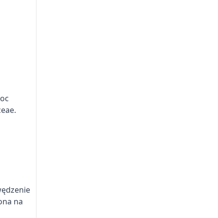
woc
ceae.
wędzenie
ona na