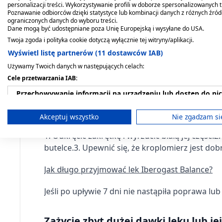
Sposób podania i czas trwania lecze
personalizacji treści. Wykorzystywanie profili w doborze spersonalizowanych t
Poznawanie odbiorców dzięki statystyce lub kombinacji danych z różnych źró
ograniczonych danych do wyboru treści.
Lek należy przyjmować w niewielkiej ilości płyn
Dane mogą być udostępniane poza Unię Europejską i wysyłane do USA.
Twoja zgoda i polityka cookie dotyczą wyłącznie tej witryny/aplikacji.
Podanie doustne.
Wyświetl listę partnerów (11 dostawców IAB)
Używamy Twoich danych w następujących celach:
Wstrząsnąć przed użyciem!
Cele przetwarzania IAB:
Podczas dozowania trzymać butelkę z kroplomi
Przechowywanie informacji na urządzeniu lub dostęp do ni
Instrukcja dotycząca pierwszego użycia kroplo
Wykorzystywanie ograniczonych danych do wyboru reklam
Akceptuj wszystko
Nie zgadzam si
Tworzenie profili w celu spersonalizowanych reklam
1. Odkręcić zakrętkę i wyrzucić białą jej część.
2.
butelce.
3. Upewnić się, że kroplomierz jest dob
Wykorzystanie profili do wyboru spersonalizowanych rekl
Jak długo przyjmować lek Iberogast Balance?
Tworzenie profili w celu personalizacji treści
Jeśli po upływie 7 dni nie nastąpiła poprawa lub
Wykorzystywanie profili w celu doboru spersonalizowanych 
Pomiar efektywności reklam
Zażycie zbyt dużej dawki leku lub je