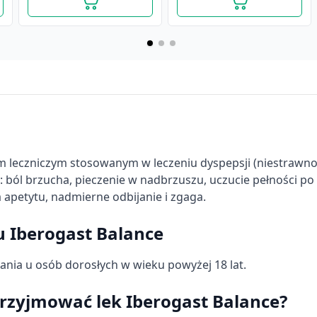
m leczniczym stosowanym w leczeniu dyspepsji (niestrawno
 ból brzucha, pieczenie w nadbrzuszu, uczucie pełności po 
a apetytu, nadmierne odbijanie i zgaga.
u Iberogast Balance
Iberogast Balance, krople
Iberogast Balance, krople
ania u osób dorosłych w wieku powyżej 18 lat.
doustne, 20 ml
doustne,100 ml
34,89 zł
104,69 zł
przyjmować lek Iberogast Balance?