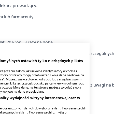
 lekarz prowadzący.
za lub farmaceuty.
t: 20 kropli 3 razy na dobę.
ątroby: Brak wystarczających danych na temat szczególnych
 czynności nerek lub wątroby.
 domyślnych ustawień tylko niezbędnych plików
ządzeniu, takich jak unikalne identyfikatory w cookie i
ektórzy dostawcy mogą przetwarzać Twoje dane osobowe na
nia”. Możesz zaakceptować, odrzucić lub zarządzać swoimi
encie, klikając przycisk odcisku palca w lewym dolnym rogu
nce u dzieci i młodzieży w wieku poniżej 18 lat z uwagi na 
knij pozycję Moje dane, na tej stronie możesz wycofać swoją
ły wpływu na dane przeglądania.
alizy wydajności witryny internetowej oraz w
tu u dzieci i młodzieży.
e ograniczonych danych do wyboru reklam. Tworzenie profili
lizowanych reklam. Tworzenie profili z myślą o