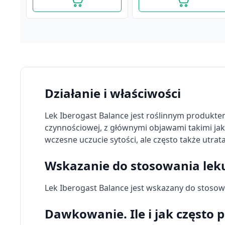
Działanie i właściwości
Lek Iberogast Balance jest roślinnym produkte
czynnościowej, z głównymi objawami takimi jak:
wczesne uczucie sytości, ale często także utrat
Wskazanie do stosowania lek
Iberogast, płyn doustny,
Iberogast, płyn doustny,
20 ml
Lek Iberogast Balance jest wskazany do stosow
100 ml
34,89 zł
104,69 zł
Dawkowanie. Ile i jak często 