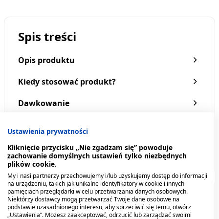
Spis treści
Opis produktu
Kiedy stosować produkt?
Dawkowanie
Przeciwwskazania. Kto nie powinien
Ustawienia prywatności
przyjmować produktu?
Kliknięcie przycisku „Nie zgadzam się” powoduje
zachowanie domyślnych ustawień tylko niezbędnych
Pokaż więcej
plików cookie.
My i nasi partnerzy przechowujemy i/lub uzyskujemy dostęp do informacji
na urządzeniu, takich jak unikalne identyfikatory w cookie i innych
pamięciach przeglądarki w celu przetwarzania danych osobowych.
Opis produktu
Niektórzy dostawcy mogą przetwarzać Twoje dane osobowe na
podstawie uzasadnionego interesu, aby sprzeciwić się temu, otwórz
„Ustawienia”. Możesz zaakceptować, odrzucić lub zarządzać swoimi
Ajurwedyjski krem z himalajskich ziół na problemy