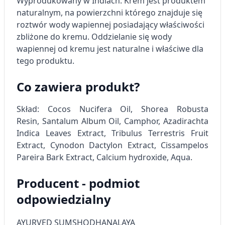
Wyprodukowany w Indiach. Krem jest produktem
Rozwój i ulepszanie usług
naturalnym, na powierzchni którego znajduje się
Wykorzystywanie ograniczonych danych do
roztwór wody wapiennej posiadający właściwości
wyboru treści
zbliżone do kremu. Oddzielanie się wody
Funkcje specjalne IAB:
wapiennej od kremu jest naturalne i właściwe dla
tego produktu.
Użycie dokładnych danych
geolokalizacyjnych
Co zawiera produkt?
Identyfikowanie urządzeń na podstawie
aktywnie żądanych informacji
Skład: Cocos Nucifera Oil, Shorea Robusta
Cele przetwarzania inne niż IAB:
Resin, Santalum Album Oil, Camphor, Azadirachta
Indica Leaves Extract, Tribulus Terrestris Fruit
Niezbędne
Extract, Cynodon Dactylon Extract, Cissampelos
Wydajność (Performance)
Pareira Bark Extract, Calcium hydroxide, Aqua.
Reklama / śledzenie
Producent - podmiot
odpowiedzialny
AYURVED SUMSHODHANALAYA