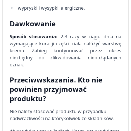
wypryski i wysypki alergiczne.
Wykorzystywanie ograniczonych danych do
wyboru reklam
Dawkowanie
Tworzenie profili w celu
spersonalizowanych reklam
Sposób stosowania:
2-3 razy w ciągu dnia na
wymagające kuracji części ciała nałóżyć warstwę
Wykorzystanie profili do wyboru
spersonalizowanych reklam
kremu. Zabieg kontynuować przez okres
niezbędny do zlikwidowania niepożądanych
Tworzenie profili w celu personalizacji treści
oznak.
Wykorzystywanie profili w celu doboru
Przeciwwskazania. Kto nie
spersonalizowanych treści
powinien przyjmować
Pomiar efektywności reklam
produktu?
Pomiar efektywności treści
Nie należy stosować produktu w przypadku
Rozumienie odbiorców dzięki statystyce lub
nadwrażliwości na którykolwiek ze składników.
kombinacji danych z różnych źródeł