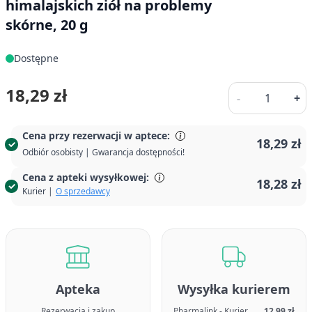
himalajskich ziół na problemy
skórne, 20 g
Dostępne
Ilość
18,29 zł
-
+
Cena przy rezerwacji w aptece:
18,29 zł
Odbiór osobisty | Gwarancja dostępności!
Cena z apteki wysyłkowej:
18,28 zł
Kurier |
O sprzedawcy
Apteka
Wysyłka kurierem
Rezerwacja i zakup
Pharmalink - Kurier
12,99 zł