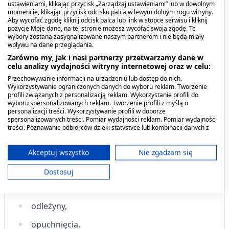
ustawieniami, klikając przycisk „Zarządzaj ustawieniami” lub w dowolnym
skórne - to produkt organiczny i naturalny,
momencie, klikając przycisk odcisku palca w lewym dolnym rogu witryny.
Aby wycofać zgodę kliknij odcisk palca lub link w stopce serwisu i kliknij
przeznaczony do pielęgnacji skóry łojotokowej,
pozycję Moje dane, na tej stronie możesz wycofać swoją zgodę. Te
trądzikowej i z przebarwieniami. Krem łagodzi
wybory zostaną zasygnalizowane naszym partnerom i nie będą miały
wpływu na dane przeglądania.
podrażnienia, otarcia i ukąszenia.
Zarówno my, jak i nasi partnerzy przetwarzamy dane w
celu analizy wydajności witryny internetowej oraz w celu:
Kiedy stosować produkt?
Przechowywanie informacji na urządzeniu lub dostęp do nich.
Wykorzystywanie ograniczonych danych do wyboru reklam. Tworzenie
profili związanych z personalizacją reklam. Wykorzystanie profili do
Krem przeciwdziała wszelkiego typu
wyboru spersonalizowanych reklam. Tworzenie profili z myślą o
zanieczyszczeniom skórnym, takim jak:
personalizacji treści. Wykorzystywanie profili w doborze
spersonalizowanych treści. Pomiar wydajności reklam. Pomiar wydajności
treści. Poznawanie odbiorców dzięki statystyce lub kombinacji danych z
trądzik,
różnych źródeł. Opracowywanie i ulepszanie usług. Wykorzystywanie
ograniczonych danych do wyboru treści.
pryszcze,
Dane mogą być udostępniane poza Unię Europejską i wysyłane do USA.
Akceptuj wszystko
Nie zgadzam się
Twoja zgoda i polityka cookie dotyczą wyłącznie tej witryny/aplikacji.
kurzajki,
Dostosuj
Wyświetl listę partnerów (11 dostawców IAB)
oparzenia,
Używamy Twoich danych w następujących celach:
Cele przetwarzania IAB:
odleżyny,
Przechowywanie informacji na urządzeniu
opuchnięcia,
lub dostęp do nich