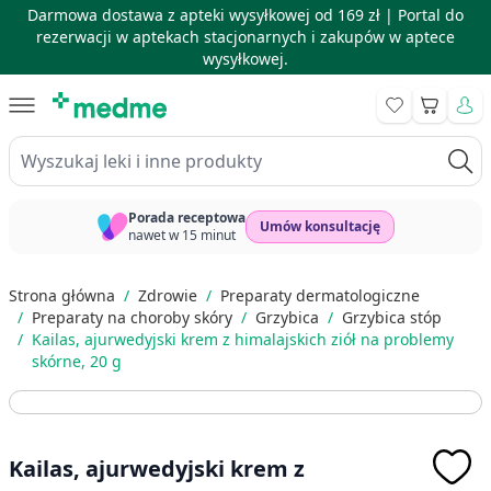
Darmowa dostawa z apteki wysyłkowej od 169 zł |
Portal do
rezerwacji w aptekach stacjonarnych i zakupów w aptece
wysyłkowej.
Skip to Content
Koszyk
Wyszukaj leki i inne produkty
Porada receptowa
Umów konsultację
nawet w 15 minut
Strona główna
/
Zdrowie
/
Preparaty dermatologiczne
/
Preparaty na choroby skóry
/
Grzybica
/
Grzybica stóp
/
Kailas, ajurwedyjski krem z himalajskich ziół na problemy
skórne, 20 g
Kailas, ajurwedyjski krem z