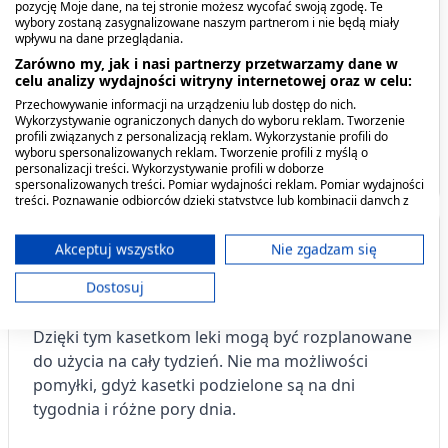
pozycję Moje dane, na tej stronie możesz wycofać swoją zgodę. Te
Spis treści
wybory zostaną zasygnalizowane naszym partnerom i nie będą miały
wpływu na dane przeglądania.
Zarówno my, jak i nasi partnerzy przetwarzamy dane w
Opis produktu
celu analizy wydajności witryny internetowej oraz w celu:
Przechowywanie informacji na urządzeniu lub dostęp do nich.
Co zawiera produkt?
Wykorzystywanie ograniczonych danych do wyboru reklam. Tworzenie
profili związanych z personalizacją reklam. Wykorzystanie profili do
wyboru spersonalizowanych reklam. Tworzenie profili z myślą o
Producent - podmiot odpowiedzialny
personalizacji treści. Wykorzystywanie profili w doborze
spersonalizowanych treści. Pomiar wydajności reklam. Pomiar wydajności
treści. Poznawanie odbiorców dzięki statystyce lub kombinacji danych z
Kasetka do leków Elena,
Kasetka do leków,
różnych źródeł. Opracowywanie i ulepszanie usług. Wykorzystywanie
tygodniowa, 4 pory dnia,
dzienna, 4 dawkowania, 1
ograniczonych danych do wyboru treści.
Opis produktu
1 szt.
Dane mogą być udostępniane poza Unię Europejską i wysyłane do USA.
Akceptuj wszystko
Nie zgadzam się
szt.
28,29 zł
4,89 zł
Twoja zgoda i polityka cookie dotyczą wyłącznie tej witryny/aplikacji.
Dostosuj
Tygodniowa kasetka do dawkowania leków
Wyświetl listę partnerów (11 dostawców IAB)
doustnych.
Ułatwia aplikowanie leków (tabletek).
Używamy Twoich danych w następujących celach:
Dzięki tym kasetkom leki mogą być rozplanowane
Cele przetwarzania IAB:
do użycia na cały tydzień. Nie ma możliwości
Przechowywanie informacji na urządzeniu
pomyłki, gdyż kasetki podzielone są na dni
lub dostęp do nich
tygodnia i różne pory dnia.
Wykorzystywanie ograniczonych danych do