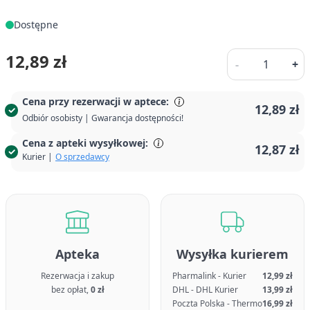
Dostępne
Ilość
12,89 zł
-
+
Cena przy rezerwacji w aptece:
12,89 zł
Odbiór osobisty | Gwarancja dostępności!
Cena z apteki wysyłkowej:
12,87 zł
Kurier |
O sprzedawcy
Apteka
Wysyłka kurierem
Rezerwacja i zakup
Pharmalink - Kurier
12,99 zł
bez opłat,
0 zł
DHL - DHL Kurier
13,99 zł
Poczta Polska - Thermo
16,99 zł