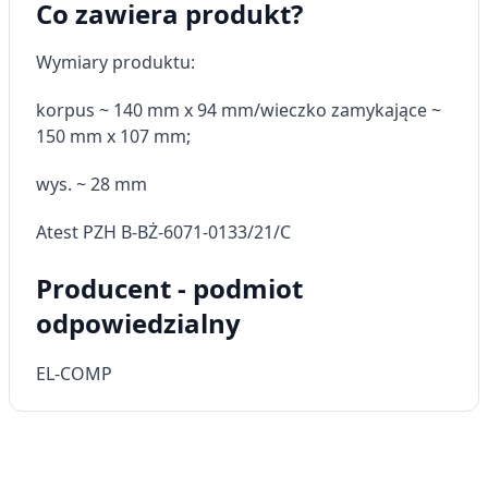
Co zawiera produkt?
wyboru reklam
Tworzenie profili w celu
Wymiary produktu:
spersonalizowanych reklam
korpus ~ 140 mm x 94 mm/wieczko zamykające ~
Wykorzystanie profili do wyboru
spersonalizowanych reklam
150 mm x 107 mm;
Tworzenie profili w celu personalizacji treści
wys. ~ 28 mm
Wykorzystywanie profili w celu doboru
Atest PZH B-BŻ-6071-0133/21/C
spersonalizowanych treści
Producent - podmiot
Pomiar efektywności reklam
odpowiedzialny
Pomiar efektywności treści
EL-COMP
Rozumienie odbiorców dzięki statystyce lub
kombinacji danych z różnych źródeł
Rozwój i ulepszanie usług
Wykorzystywanie ograniczonych danych do