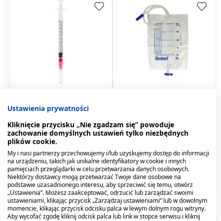
Strzykawka
Kasetka do leków,
Gruszka, z kanką nr 7
Romed, worek na mocz z
Kasetka do leków,
Gruszka, z kanką nr 11
tuberkulinowa, 1 ml + igła
dzienna, 4 dawkowania, 1
(Kej)
wentylem i spustem T,
tygodniowa, 3-
(Kej)
Ustawienia prywatności
0,3 x 13, 1 szt
szt.
jałowy, 2 l, 1 szt.
komorowa, 1 szt.
8,89 zł
15,89 zł
0,29 zł
4,89 zł
2,49 zł
26,49 zł
Kliknięcie przycisku „Nie zgadzam się” powoduje
zachowanie domyślnych ustawień tylko niezbędnych
plików cookie.
My i nasi partnerzy przechowujemy i/lub uzyskujemy dostęp do informacji
na urządzeniu, takich jak unikalne identyfikatory w cookie i innych
pamięciach przeglądarki w celu przetwarzania danych osobowych.
Niektórzy dostawcy mogą przetwarzać Twoje dane osobowe na
podstawie uzasadnionego interesu, aby sprzeciwić się temu, otwórz
„Ustawienia”. Możesz zaakceptować, odrzucić lub zarządzać swoimi
ustawieniami, klikając przycisk „Zarządzaj ustawieniami” lub w dowolnym
momencie, klikając przycisk odcisku palca w lewym dolnym rogu witryny.
Aby wycofać zgodę kliknij odcisk palca lub link w stopce serwisu i kliknij