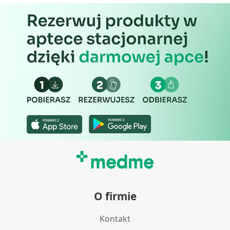
wyboru treści
Funkcje specjalne IAB:
Użycie dokładnych danych
geolokalizacyjnych
Identyfikowanie urządzeń na podstawie
aktywnie żądanych informacji
Cele przetwarzania inne niż IAB:
Niezbędne
Wydajność (Performance)
Reklama / śledzenie
O firmie
Kontakt