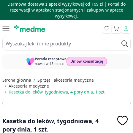
Darmowa dostawa z apteki wysyłkowej od 169 zł |
Portal do
rezerwacji w aptekach stacjonarnych i zakupów w aptece
wysyłkowej.
Skip to Content
Koszyk
Wyszukaj leki i inne produkty
Porada receptowa
Umów konsultację
nawet w 15 minut
Strona główna
/
Sprzęt i akcesoria medyczne
/
Akcesoria medyczne
/
Kasetka do leków, tygodniowa, 4 pory dnia, 1 szt.
Kasetka do leków, tygodniowa, 4
pory dnia, 1 szt.