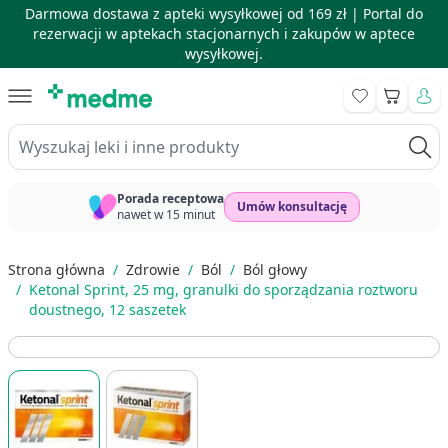
Darmowa dostawa z apteki wysyłkowej od 169 zł |
Portal do
rezerwacji w aptekach stacjonarnych i zakupów w aptece
wysyłkowej.
Skip to Content
Koszyk
Wyszukaj leki i inne produkty
Porada receptowa
Umów konsultację
nawet w 15 minut
Strona główna
/
Zdrowie
/
Ból
/
Ból głowy
/
Ketonal Sprint, 25 mg, granulki do sporządzania roztworu
doustnego, 12 saszetek