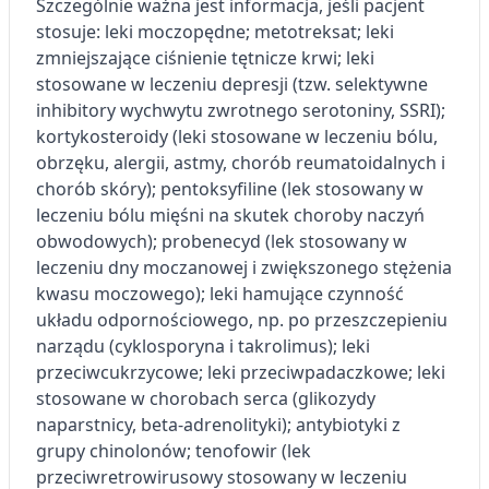
Szczególnie ważna jest informacja, jeśli pacjent
Przechowywanie informacji na urządzeniu
lub dostęp do nich
stosuje: leki moczopędne; metotreksat; leki
zmniejszające ciśnienie tętnicze krwi; leki
Wykorzystywanie ograniczonych danych do
stosowane w leczeniu depresji (tzw. selektywne
wyboru reklam
inhibitory wychwytu zwrotnego serotoniny, SSRI);
kortykosteroidy (leki stosowane w leczeniu bólu,
Tworzenie profili w celu
spersonalizowanych reklam
obrzęku, alergii, astmy, chorób reumatoidalnych i
chorób skóry); pentoksyfiline (lek stosowany w
Wykorzystanie profili do wyboru
leczeniu bólu mięśni na skutek choroby naczyń
spersonalizowanych reklam
obwodowych); probenecyd (lek stosowany w
Tworzenie profili w celu personalizacji treści
leczeniu dny moczanowej i zwiększonego stężenia
kwasu moczowego); leki hamujące czynność
Wykorzystywanie profili w celu doboru
układu odpornościowego, np. po przeszczepieniu
spersonalizowanych treści
narządu (cyklosporyna i takrolimus); leki
Pomiar efektywności reklam
przeciwcukrzycowe; leki przeciwpadaczkowe; leki
stosowane w chorobach serca (glikozydy
Pomiar efektywności treści
naparstnicy, beta-adrenolityki); antybiotyki z
grupy chinolonów; tenofowir (lek
Rozumienie odbiorców dzięki statystyce lub
przeciwretrowirusowy stosowany w leczeniu
kombinacji danych z różnych źródeł