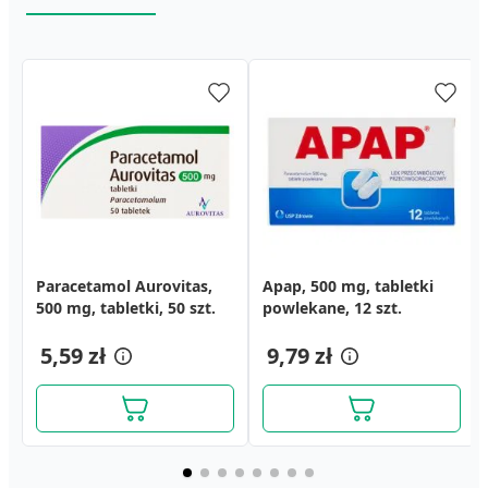
Paracetamol Aurovitas,
Pyralgina, 500 mg,
Isla-Moos, pastylki do
Apap, 500 mg, tabletki
Isla-Mint, pastylki do
500 mg, tabletki, 50 szt.
tabletki, 12 szt.
ssania, 30 szt.
powlekane, 12 szt.
ssania, 30 szt.
23,99 zł
24,19 zł
5,59 zł
17,89 zł
9,79 zł