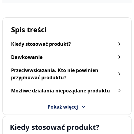
Spis treści
Kiedy stosować produkt?
Dawkowanie
Przeciwwskazania. Kto nie powinien
przyjmować produktu?
Ketonal Active, 50 mg,
Ketonal Active, 50 mg,
Możliwe działania niepożądane produktu
kapsułki twarde, 20 szt.
kaps.twarde, 30 szt
25,29 zł
31,09 zł
Pokaż więcej
Kiedy stosować produkt?