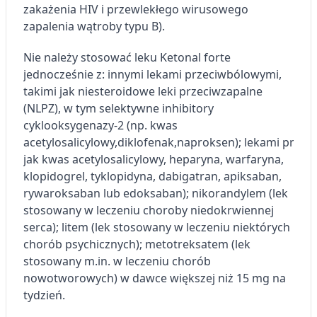
zakażenia HIV i przewlekłego wirusowego
Rozwój i ulepszanie usług
zapalenia wątroby typu B).
Wykorzystywanie ograniczonych danych do
Nie należy stosować leku Ketonal forte
wyboru treści
jednocześnie z: innymi lekami przeciwbólowymi,
Funkcje specjalne IAB:
takimi jak niesteroidowe leki przeciwzapalne
(NLPZ), w tym selektywne inhibitory
Użycie dokładnych danych
geolokalizacyjnych
cyklooksygenazy-2 (np. kwas
acetylosalicylowy,diklofenak,naproksen); lekami prze
Identyfikowanie urządzeń na podstawie
jak kwas acetylosalicylowy, heparyna, warfaryna,
aktywnie żądanych informacji
klopidogrel, tyklopidyna, dabigatran, apiksaban,
Cele przetwarzania inne niż IAB:
rywaroksaban lub edoksaban); nikorandylem (lek
Niezbędne
stosowany w leczeniu choroby niedokrwiennej
serca); litem (lek stosowany w leczeniu niektórych
Wydajność (Performance)
chorób psychicznych); metotreksatem (lek
stosowany m.in. w leczeniu chorób
Reklama / śledzenie
nowotworowych) w dawce większej niż 15 mg na
tydzień.