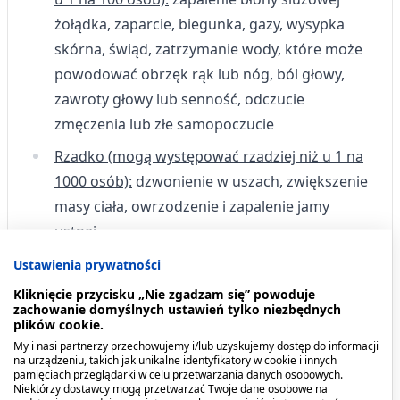
żołądka, zaparcie, biegunka, gazy, wysypka
skórna, świąd, zatrzymanie wody, które może
powodować obrzęk rąk lub nóg, ból głowy,
zawroty głowy lub senność, odczucie
zmęczenia lub złe samopoczucie
Rzadko (mogą występować rzadziej niż u 1 na
1000 osób):
dzwonienie w uszach, zwiększenie
masy ciała, owrzodzenie i zapalenie jamy
ustnej
Częstość nieznana:
niewydolność serca z
Ustawienia prywatności
takimi objawami, jak duszność, trudności w
Kliknięcie przycisku „Nie zgadzam się” powoduje
zachowanie domyślnych ustawień tylko niezbędnych
oddychaniu w pozycji leżącej, obrzęk stóp lub
plików cookie.
nóg, czucie bicia serca, wysokie lub niskie
My i nasi partnerzy przechowujemy i/lub uzyskujemy dostęp do informacji
na urządzeniu, takich jak unikalne identyfikatory w cookie i innych
ciśnienie krwi ,zaczerwienienie skóry na
pamięciach przeglądarki w celu przetwarzania danych osobowych.
skutek rozszerzenia naczyń krwionośnych,
Niektórzy dostawcy mogą przetwarzać Twoje dane osobowe na