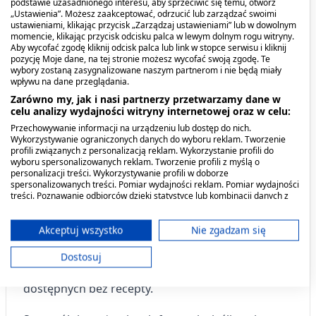
podstawie uzasadnionego interesu, aby sprzeciwić się temu, otwórz
przyspieszona czynność serca, zmiany
„Ustawienia”. Możesz zaakceptować, odrzucić lub zarządzać swoimi
ustawieniami, klikając przycisk „Zarządzaj ustawieniami” lub w dowolnym
nastroju, pobudliwość, trudności w
momencie, klikając przycisk odcisku palca w lewym dolnym rogu witryny.
Aby wycofać zgodę kliknij odcisk palca lub link w stopce serwisu i kliknij
zasypianiu, zmiany w odczuwaniu smaku
pozycję Moje dane, na tej stronie możesz wycofać swoją zgodę. Te
,zgaga ,obrzęk wokół oczu ,katar, świąd,
wybory zostaną zasygnalizowane naszym partnerom i nie będą miały
wpływu na dane przeglądania.
kichanie i niedrożność nosa ,utrata włosów,
Zarówno my, jak i nasi partnerzy przetwarzamy dane w
pokrzywka, zaczerwienienie i zapalenie skóry,
celu analizy wydajności witryny internetowej oraz w celu:
Przechowywanie informacji na urządzeniu lub dostęp do nich.
wzniesiona wysypka
Wykorzystywanie ograniczonych danych do wyboru reklam. Tworzenie
profili związanych z personalizacją reklam. Wykorzystanie profili do
wyboru spersonalizowanych reklam. Tworzenie profili z myślą o
Stosowanie produktu z innymi
personalizacji treści. Wykorzystywanie profili w doborze
spersonalizowanych treści. Pomiar wydajności reklam. Pomiar wydajności
produktami
treści. Poznawanie odbiorców dzięki statystyce lub kombinacji danych z
różnych źródeł. Opracowywanie i ulepszanie usług. Wykorzystywanie
ograniczonych danych do wyboru treści.
Należy powiedzieć lekarzowi lub farmaceucie o
Dane mogą być udostępniane poza Unię Europejską i wysyłane do USA.
Akceptuj wszystko
Nie zgadzam się
wszystkich lekach przyjmowanych przez pacjenta
Twoja zgoda i polityka cookie dotyczą wyłącznie tej witryny/aplikacji.
obecnie lub ostatnio, a także o lekach, które
Dostosuj
Wyświetl listę partnerów (11 dostawców IAB)
pacjent planuje przyjmować, w tym o lekach
Używamy Twoich danych w następujących celach:
dostępnych bez recepty.
Cele przetwarzania IAB: