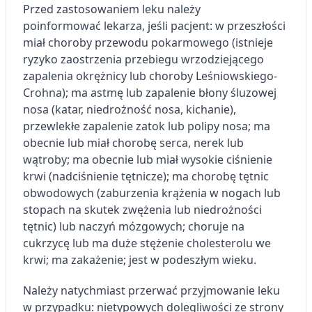
Przed zastosowaniem leku należy
poinformować lekarza, jeśli pacjent: w przeszłości
miał choroby przewodu pokarmowego (istnieje
ryzyko zaostrzenia przebiegu wrzodziejącego
zapalenia okrężnicy lub choroby Leśniowskiego-
Crohna); ma astmę lub zapalenie błony śluzowej
nosa (katar, niedrożność nosa, kichanie),
przewlekłe zapalenie zatok lub polipy nosa; ma
obecnie lub miał chorobę serca, nerek lub
wątroby; ma obecnie lub miał wysokie ciśnienie
krwi (nadciśnienie tętnicze); ma chorobę tętnic
obwodowych (zaburzenia krążenia w nogach lub
stopach na skutek zwężenia lub niedrożności
tętnic) lub naczyń mózgowych; choruje na
cukrzycę lub ma duże stężenie cholesterolu we
krwi; ma zakażenie; jest w podeszłym wieku.
Należy natychmiast przerwać przyjmowanie leku
w przypadku: nietypowych dolegliwości ze strony