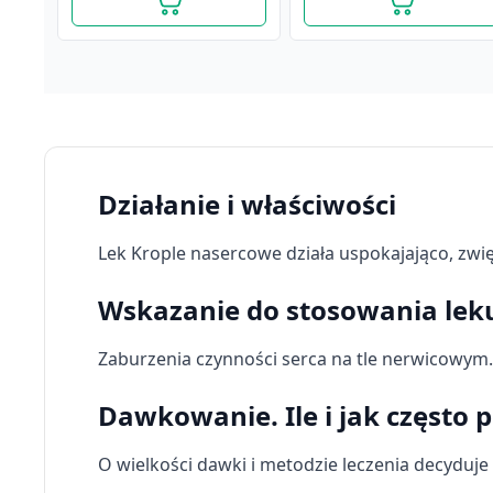
Działanie i właściwości
Lek Krople nasercowe działa uspokajająco, zwię
Wskazanie do stosowania le
Zaburzenia czynności serca na tle nerwicowym.
Krople zoladkowe, (AF),
Krople nasercowe,
Dawkowanie. Ile i jak częst
35 g
(Farmina), 30 g
4,59 zł
6,09 zł
O wielkości dawki i metodzie leczenia decyduje