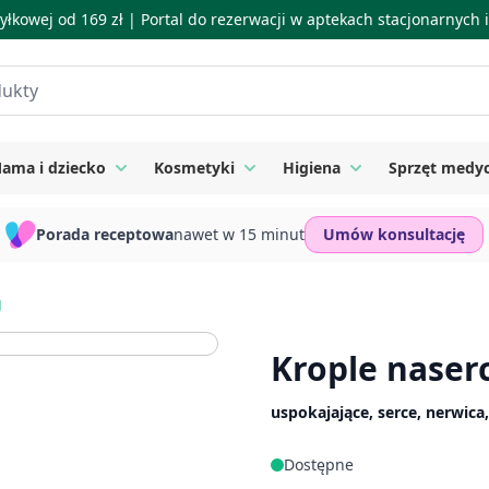
łkowej od 169 zł |
Portal do rezerwacji w aptekach stacjonarnych
ama i dziecko
Kosmetyki
Higiena
Sprzęt medy
ie
 submenu for Suplementy
Toggle submenu for Mama i dziecko
Toggle submenu for Kosmetyki
Toggle submenu for
Porada receptowa
nawet w 15 minut
Umów konsultację
g
Krople naser
uspokajające, serce, nerwica
Dostępne