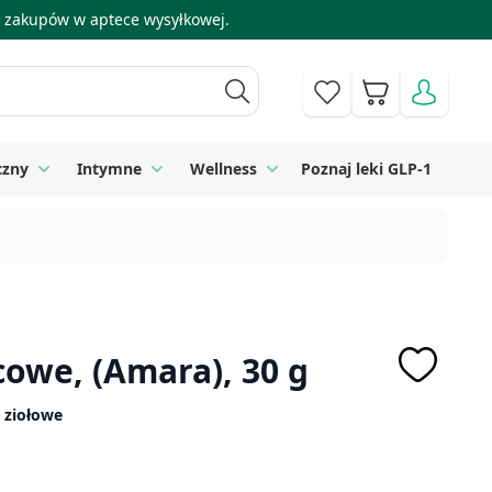
 i zakupów w aptece wysyłkowej.
Koszyk
czny
Intymne
Wellness
Poznaj leki GLP-1
 Higiena
Toggle submenu for Sprzęt medyczny
Toggle submenu for Intymne
Toggle submenu for Wellness
cowe, (Amara), 30 g
, ziołowe