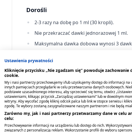
Dorośli
2-3 razy na dobę po 1 ml (30 kropli).
Nie przekraczać dawki jednorazowej 1 ml.
Maksymalna dawka dobowa wynosi 3 dawki po
Ustawienia prywatności
Dzieci
Kliknięcie przycisku „Nie zgadzam się” powoduje zachowanie
Ze względu na brak danych dotyczących bezpie
cookie.
młodzieży w wieku poniżej 18 lat.
My i nasi partnerzy przechowujemy i/lub uzyskujemy dostęp do informacji na ur
innych pamięciach przeglądarki w celu przetwarzania danych osobowych. Ni
podstawie uzasadnionego interesu, aby sprzeciwić się temu, otwórz „Ustawie
ustawieniami, klikając przycisk „Zarządzaj ustawieniami” lub w dowolnym mom
Sposób podania i czas trwania lecze
witryny. Aby wycofać zgodę kliknij odcisk palca lub link w stopce serwisu i kli
zgodę. Te wybory zostaną zasygnalizowane naszym partnerom i nie będą mia
Lek Krople nasercowe przyjmować doustnie.
Zarówno my, jak i nasi partnerzy przetwarzamy dane w celu an
celu:
Jak długo przyjmować lek KROPLE NASERCOWE
Przechowywanie informacji na urządzeniu lub dostęp do nich. Wykorzystywani
związanych z personalizacją reklam. Wykorzystanie profili do wyboru spersona