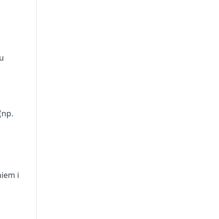
u
(np.
iem i