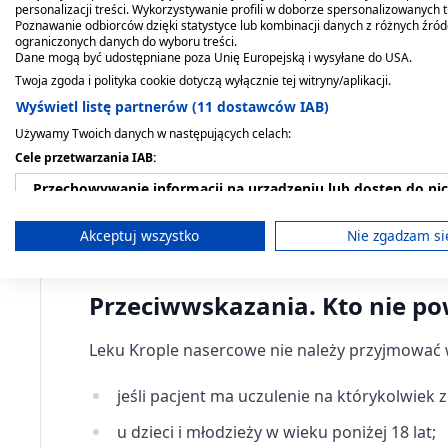
personalizacji treści. Wykorzystywanie profili w doborze spersonalizowanych t
O długości stosowania leku KROPLE NASERCOWE
Poznawanie odbiorców dzięki statystyce lub kombinacji danych z różnych źró
ograniczonych danych do wyboru treści.
Dane mogą być udostępniane poza Unię Europejską i wysyłane do USA.
Zażycie zbyt dużej dawki leku lub je
Twoja zgoda i polityka cookie dotyczą wyłącznie tej witryny/aplikacji.
Wyświetl listę partnerów (11 dostawców IAB)
Przyjęcie większej niż zalecana dawki leku Kro
Używamy Twoich danych w następujących celach:
kozłka produkt, zwłaszcza przyjęty w dawce wi
Cele przetwarzania IAB:
pojazdów mechanicznych i obsługi maszyn. W 
zwrócić się do lekarza lub farmaceuty.
Przechowywanie informacji na urządzeniu lub dostęp do ni
Pominięcie przyjęcia leku Krople nasercowe: N
Wykorzystywanie ograniczonych danych do wyboru reklam
Akceptuj wszystko
Nie zgadzam si
dawki leku.
Tworzenie profili w celu spersonalizowanych reklam
Przeciwwskazania. Kto nie p
Wykorzystanie profili do wyboru spersonalizowanych rekl
Leku Krople nasercowe nie należy przyjmować
Tworzenie profili w celu personalizacji treści
Wykorzystywanie profili w celu doboru spersonalizowanych 
jeśli pacjent ma uczulenie na którykolwiek 
u dzieci i młodzieży w wieku poniżej 18 lat;
Pomiar efektywności reklam