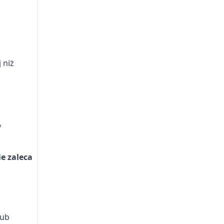
 niż
,
e zaleca
lub