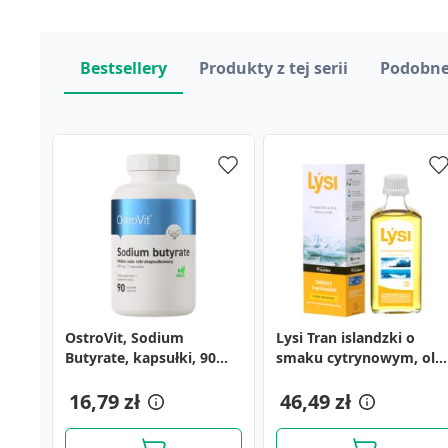
Bestsellery
Produkty z tej serii
Podobne
OstroVit, Sodium
Ortanol Max, 20 mg,
Calcium Teva, tabletki
Lysi Tran islandzki o
Braunol, 7,5 %, roztw.na
Hepason Complex,
Butyrate, kapsułki, 90
kaps.dojelit.tw.,
musujące, 14 szt.
smaku cytrynowym, olej
skore, 250 ml, butel.z
kapsułki, 30 szt.
szt.
(i.row)InPh,Hisz,14szt
240 ml
rozpyl.
6,69 zł
9,59 zł
16,79 zł
6,59 zł
46,49 zł
46,39 zł