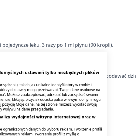
jedyncze leku, 3 razy po 1 ml płynu (90 kropli).
 domyślnych ustawień tylko niezbędnych plików
czeństwa stosowania i zawartość etanolu, nie podawać dzi
ządzeniu, takich jak unikalne identyfikatory w cookie i
ektórzy dostawcy mogą przetwarzać Twoje dane osobowe na
nia”. Możesz zaakceptować, odrzucić lub zarządzać swoimi
encie, klikając przycisk odcisku palca w lewym dolnym rogu
nia
knij pozycję Moje dane, na tej stronie możesz wycofać swoją
ły wpływu na dane przeglądania.
alizy wydajności witryny internetowej oraz w
?
e ograniczonych danych do wyboru reklam. Tworzenie profili
lizowanych reklam. Tworzenie profili z myślą o