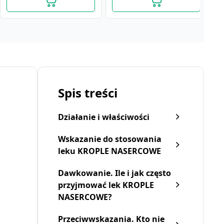
Spis treści
.
Działanie i właściwości
Wskazanie do stosowania
leku KROPLE NASERCOWE
Dawkowanie. Ile i jak często
Krople miętowe,
Krople żołądkowe, 35 g
K
przyjmować lek KROPLE
(Nalewka miętowa), 35 g
(Farmina)
(
(Amara)
NASERCOWE?
7,35 zł
5,49 zł
1
Przeciwwskazania. Kto nie