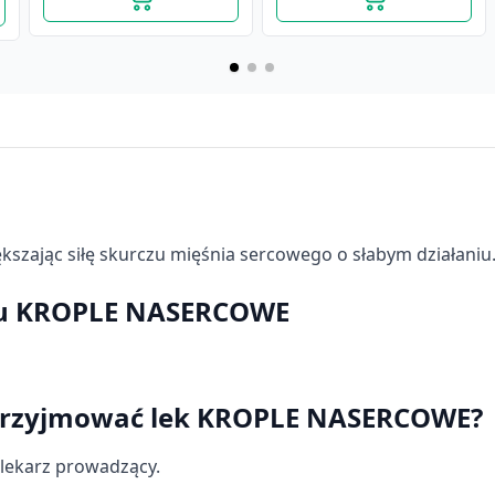
kszając siłę skurczu mięśnia sercowego o słabym działaniu
ku KROPLE NASERCOWE
Krople walerianowe, (AF),
Krople zoladkowe z
o przyjmować lek KROPLE NASERCOWE?
35 g
papaweryna
(Fortestomachicae),35 ml
4,49 zł
9,99 zł
 lekarz prowadzący.