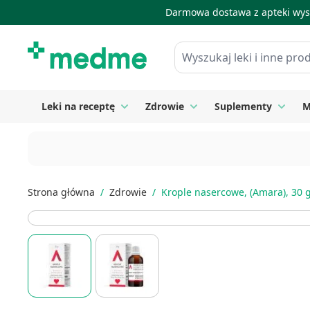
Darmowa dostawa z apteki wysy
Skip to Content
Wyszukaj leki i inne produkty
Leki na receptę
Zdrowie
Suplementy
M
Toggle submenu for Leki na receptę
Toggle submenu for Zdrow
Toggle
Strona główna
/
Zdrowie
/
Krople nasercowe, (Amara), 30 