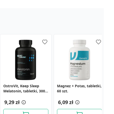
OstroVit, Keep Sleep
Magnez + Potas, tabletki,
O
Melatonin, tabletki, 300
60 szt.
+
szt.
W
9,29 zł
6,09 zł
sz
1