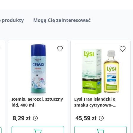
 produkty
Mogą Cię zainteresować
Icemix, aerozol, sztuczny
Lysi Tran islandzki o
Ortanol Max, 20 mg,
Plaster zestaw
Krople walerianowe,
lód, 400 ml
smaku cytrynowo-
,
kaps.dojelit.tw.,
Universalny, 20 szt.
(Amara),Nalew.kozlk., 35
miętowym, olej, 240 ml
(i.row)Delf,Hisz,14szt
g
4,79 zł
8,29 zł
45,59 zł
6,29 zł
6,15 zł