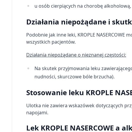
u osób cierpiących na chorobę alkoholową,
Pomiar efektywności treści
Działania niepożądane i skut
Rozumienie odbiorców dzięki statystyce lub kombinacji dan
Rozwój i ulepszanie usług
Podobnie jak inne leki, KROPLE NASERCOWE moż
wszystkich pacjentów.
Wykorzystywanie ograniczonych danych do wyboru treści
Funkcje specjalne IAB:
Działania niepożądane o nieznanej częstości:
Użycie dokładnych danych geolokalizacyjnych
Na skutek przyjmowania leku zawierającego
Identyfikowanie urządzeń na podstawie aktywnie żądanych 
nudności, skurczowe bóle brzucha).
Cele przetwarzania inne niż IAB:
Stosowanie leku KROPLE NASE
Niezbędne
Ulotka nie zawiera wskazówek dotyczących pr
Wydajność (Performance)
napojami.
Reklama / śledzenie
Lek KROPLE NASERCOWE a alk