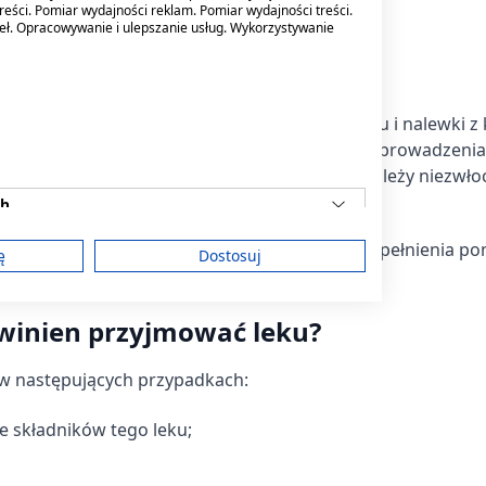
reści. Pomiar wydajności reklam. Pomiar wydajności treści.
 decyduje lekarz.
deł. Opracowywanie i ulepszanie usług. Wykorzystywanie
j pominięcie
ple nasercowe: Ze względu na zawartość etanolu i nalewki z
ększej niż zalecana, może ograniczyć zdolność prowadzenia
przypadku znacznego przedawkowania leku należy niezwło
ch
ie należy stosować dawki podwójnej w celu uzupełnienia po
ę
Dostosuj
owinien przyjmować leku?
am
 w następujących przypadkach:
treści
ze składników tego leku;