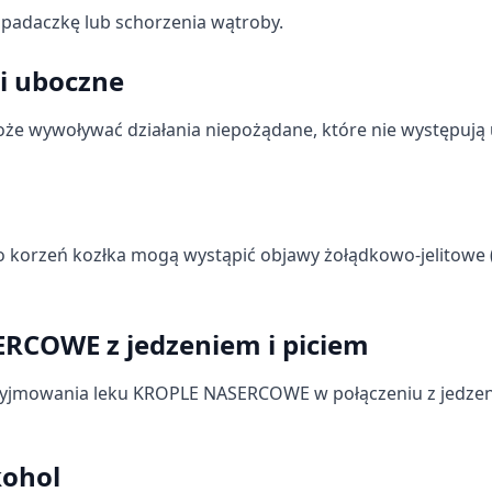
 padaczkę lub schorzenia wątroby.
ki uboczne
ych z różnych źródeł
e wywoływać działania niepożądane, które nie występują 
 korzeń kozłka mogą wystąpić objawy żołądkowo-jelitowe 
informacji
RCOWE z jedzeniem i piciem
zyjmowania leku KROPLE NASERCOWE w połączeniu z jedzen
ohol