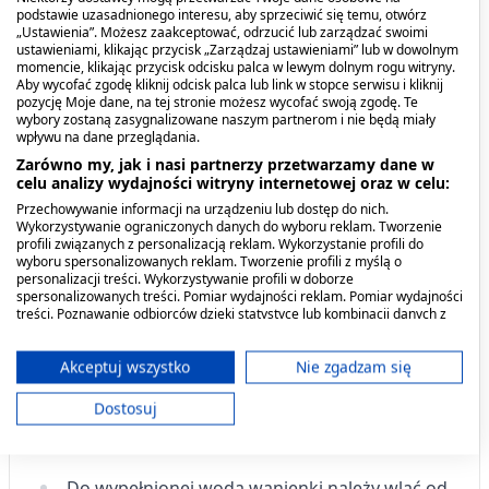
podstawie uzasadnionego interesu, aby sprzeciwić się temu, otwórz
świąd oraz regeneruje. Emulsja do kąpieli Latopic
„Ustawienia”. Możesz zaakceptować, odrzucić lub zarządzać swoimi
zawiera w swoim składzie metabolity
Lactobacillus
ustawieniami, klikając przycisk „Zarządzaj ustawieniami” lub w dowolnym
momencie, klikając przycisk odcisku palca w lewym dolnym rogu witryny.
sp
., które w naturalny sposób działają
Aby wycofać zgodę kliknij odcisk palca lub link w stopce serwisu i kliknij
przeciwdrobnoustrojowo, pomagają zapobiegać
pozycję Moje dane, na tej stronie możesz wycofać swoją zgodę. Te
wybory zostaną zasygnalizowane naszym partnerom i nie będą miały
rozwojowi
Staphylococcus aureus
, który może
wpływu na dane przeglądania.
zaostrzać objawy skórne u osób ze skórą
Zarówno my, jak i nasi partnerzy przetwarzamy dane w
atopową.
celu analizy wydajności witryny internetowej oraz w celu:
Przechowywanie informacji na urządzeniu lub dostęp do nich.
Kiedy stosować produkt?
Wykorzystywanie ograniczonych danych do wyboru reklam. Tworzenie
profili związanych z personalizacją reklam. Wykorzystanie profili do
wyboru spersonalizowanych reklam. Tworzenie profili z myślą o
personalizacji treści. Wykorzystywanie profili w doborze
Emulsja do kąpieli Latopic przeznaczona jest do
spersonalizowanych treści. Pomiar wydajności reklam. Pomiar wydajności
codziennej pielęgnacji skóry atopowej, suchej
treści. Poznawanie odbiorców dzięki statystyce lub kombinacji danych z
różnych źródeł. Opracowywanie i ulepszanie usług. Wykorzystywanie
i skłonnej do podrażnień.
ograniczonych danych do wyboru treści.
Dane mogą być udostępniane poza Unię Europejską i wysyłane do USA.
Akceptuj wszystko
Nie zgadzam się
Dawkowanie
Twoja zgoda i polityka cookie dotyczą wyłącznie tej witryny/aplikacji.
Dostosuj
Wyświetl listę partnerów (11 dostawców IAB)
Stosowanie:
Używamy Twoich danych w następujących celach:
Cele przetwarzania IAB:
Do wypełnionej wodą wanienki należy wlać od