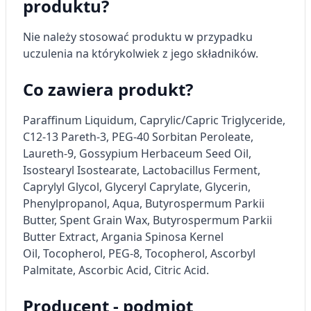
produktu?
Rozwój i ulepszanie usług
Nie należy stosować produktu w przypadku
uczulenia na którykolwiek z jego składników.
Wykorzystywanie ograniczonych danych do
wyboru treści
Co zawiera produkt?
Funkcje specjalne IAB:
Użycie dokładnych danych
Paraffinum Liquidum, Caprylic/Capric Triglyceride,
geolokalizacyjnych
C12-13 Pareth-3, PEG-40 Sorbitan Peroleate,
Laureth-9, Gossypium Herbaceum Seed Oil,
Identyfikowanie urządzeń na podstawie
aktywnie żądanych informacji
Isostearyl Isostearate, Lactobacillus Ferment,
Caprylyl Glycol, Glyceryl Caprylate, Glycerin,
Cele przetwarzania inne niż IAB:
Phenylpropanol, Aqua, Butyrospermum Parkii
Niezbędne
Butter, Spent Grain Wax, Butyrospermum Parkii
Butter Extract, Argania Spinosa Kernel
Wydajność (Performance)
Oil, Tocopherol, PEG-8, Tocopherol, Ascorbyl
Reklama / śledzenie
Palmitate, Ascorbic Acid, Citric Acid.
Producent - podmiot