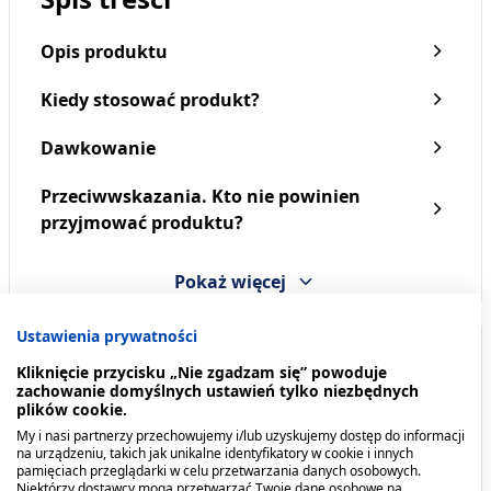
Opis produktu
Kiedy stosować produkt?
Dawkowanie
Przeciwwskazania. Kto nie powinien
Latopic, regenerujący
Latopic, emulsja do
przyjmować produktu?
krem do rąk, 50 ml
kąpieli, 1000 ml
25,99 zł
109,99 zł
Pokaż więcej
Ustawienia prywatności
Opis produktu
Kliknięcie przycisku „Nie zgadzam się” powoduje
zachowanie domyślnych ustawień tylko niezbędnych
Emulsja do kąpieli Latopic kompleksowo
plików cookie.
pielęgnuje, chroni i odżywia skórę atopową, suchą
My i nasi partnerzy przechowujemy i/lub uzyskujemy dostęp do informacji
na urządzeniu, takich jak unikalne identyfikatory w cookie i innych
i skłonną do podrażnień. Dzięki bogatej formule
pamięciach przeglądarki w celu przetwarzania danych osobowych.
skutecznie nawilża i natłuszcza, szybko łagodzi
Niektórzy dostawcy mogą przetwarzać Twoje dane osobowe na