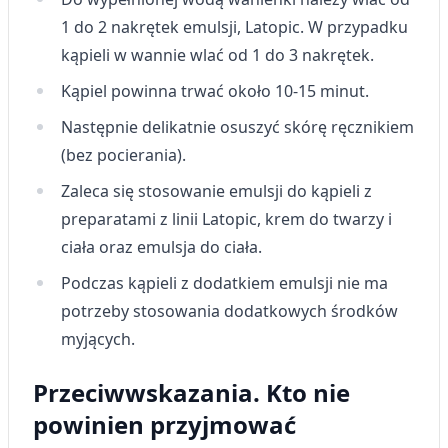
Przechowywanie informacji na urządzeniu
1 do 2 nakrętek emulsji, Latopic. W przypadku
lub dostęp do nich
kąpieli w wannie wlać od 1 do 3 nakrętek.
Wykorzystywanie ograniczonych danych do
Kąpiel powinna trwać około 10-15 minut.
wyboru reklam
Następnie delikatnie osuszyć skórę ręcznikiem
Tworzenie profili w celu
spersonalizowanych reklam
(bez pocierania).
Zaleca się stosowanie emulsji do kąpieli z
Wykorzystanie profili do wyboru
spersonalizowanych reklam
preparatami z linii Latopic, krem do twarzy i
ciała oraz emulsja do ciała.
Tworzenie profili w celu personalizacji treści
Podczas kąpieli z dodatkiem emulsji nie ma
Wykorzystywanie profili w celu doboru
spersonalizowanych treści
potrzeby stosowania dodatkowych środków
myjących.
Pomiar efektywności reklam
Przeciwwskazania. Kto nie
Pomiar efektywności treści
powinien przyjmować
Rozumienie odbiorców dzięki statystyce lub
kombinacji danych z różnych źródeł