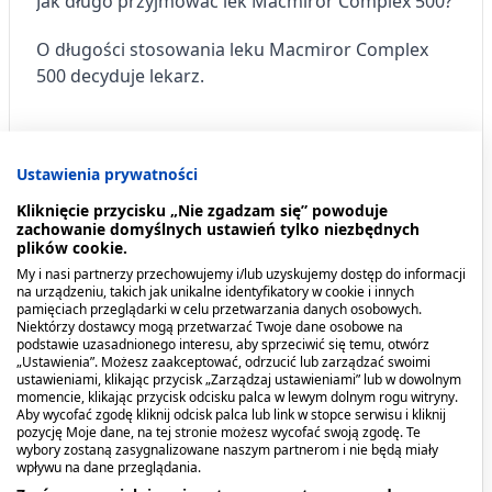
Jak długo przyjmować lek Macmiror Complex 500?
O długości stosowania leku Macmiror Complex
500 decyduje lekarz.
Zażycie zbyt dużej dawki leku lub jej
pominięcie
Ustawienia prywatności
Kliknięcie przycisku „Nie zgadzam się” powoduje
Z uwagi na drogę podawania i fakt, że lek nie
zachowanie domyślnych ustawień tylko niezbędnych
wchłania się i nie działa ogólnie, przedawkowanie
plików cookie.
jest bardzo mało prawdopodobne.
My i nasi partnerzy przechowujemy i/lub uzyskujemy dostęp do informacji
na urządzeniu, takich jak unikalne identyfikatory w cookie i innych
pamięciach przeglądarki w celu przetwarzania danych osobowych.
Do tej pory nie zgłoszono przypadku
Niektórzy dostawcy mogą przetwarzać Twoje dane osobowe na
podstawie uzasadnionego interesu, aby sprzeciwić się temu, otwórz
przedawkowania leku.
„Ustawienia”. Możesz zaakceptować, odrzucić lub zarządzać swoimi
ustawieniami, klikając przycisk „Zarządzaj ustawieniami” lub w dowolnym
Nie należy bez porozumienia z lekarzem
momencie, klikając przycisk odcisku palca w lewym dolnym rogu witryny.
Aby wycofać zgodę kliknij odcisk palca lub link w stopce serwisu i kliknij
przerywać leczenia, gdyż może być ono
pozycję Moje dane, na tej stronie możesz wycofać swoją zgodę. Te
nieskuteczne.
wybory zostaną zasygnalizowane naszym partnerom i nie będą miały
wpływu na dane przeglądania.