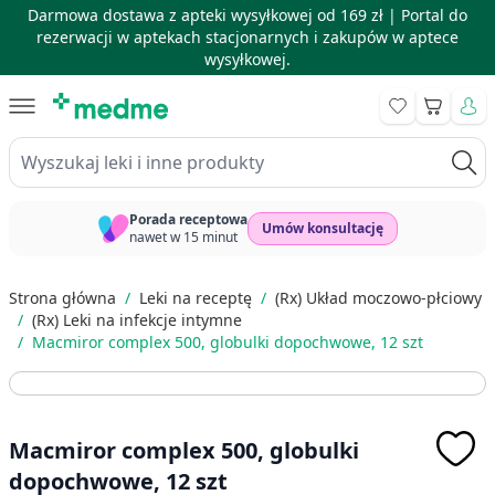
Darmowa dostawa z apteki wysyłkowej od 169 zł |
Portal do
rezerwacji w aptekach stacjonarnych i zakupów w aptece
wysyłkowej.
Skip to Content
Koszyk
Wyszukaj leki i inne produkty
Porada receptowa
Umów konsultację
nawet w 15 minut
Strona główna
/
Leki na receptę
/
(Rx) Układ moczowo-płciowy
/
(Rx) Leki na infekcje intymne
/
Macmiror complex 500, globulki dopochwowe, 12 szt
Macmiror complex 500, globulki
dopochwowe, 12 szt