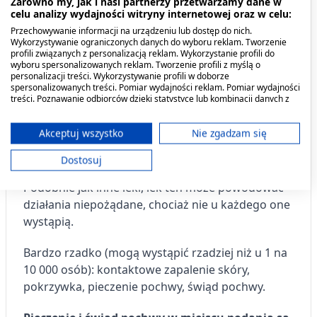
Zarówno my, jak i nasi partnerzy przetwarzamy dane w
Przeciwwskazania. Kto nie
celu analizy wydajności witryny internetowej oraz w celu:
powinien przyjmować leku?
Przechowywanie informacji na urządzeniu lub dostęp do nich.
Wykorzystywanie ograniczonych danych do wyboru reklam. Tworzenie
profili związanych z personalizacją reklam. Wykorzystanie profili do
Jeśli pacjentka ma uczulenie na substancje czynne
wyboru spersonalizowanych reklam. Tworzenie profili z myślą o
personalizacji treści. Wykorzystywanie profili w doborze
lub którykolwiek z pozostałych składników tego
spersonalizowanych treści. Pomiar wydajności reklam. Pomiar wydajności
leku.
treści. Poznawanie odbiorców dzięki statystyce lub kombinacji danych z
różnych źródeł. Opracowywanie i ulepszanie usług. Wykorzystywanie
ograniczonych danych do wyboru treści.
Działania niepożądane i skutki
Dane mogą być udostępniane poza Unię Europejską i wysyłane do USA.
Akceptuj wszystko
Nie zgadzam się
Twoja zgoda i polityka cookie dotyczą wyłącznie tej witryny/aplikacji.
uboczne
Dostosuj
Wyświetl listę partnerów (11 dostawców IAB)
Używamy Twoich danych w następujących celach:
Podobnie jak inne leki, lek ten może powodować
Cele przetwarzania IAB:
działania niepożądane, chociaż nie u każdego one
wystąpią.
Przechowywanie informacji na urządzeniu
lub dostęp do nich
Bardzo rzadko (mogą wystąpić rzadziej niż u 1 na
Wykorzystywanie ograniczonych danych do
10 000 osób): kontaktowe zapalenie skóry,
wyboru reklam
pokrzywka, pieczenie pochwy, świąd pochwy.
Tworzenie profili w celu