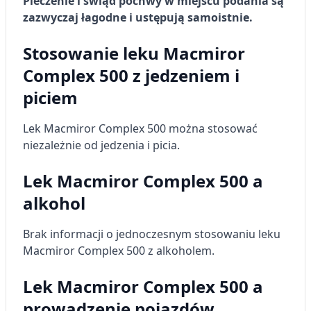
Pieczenie i świąd pochwy w miejscu podania są
spersonalizowanych reklam
zazwyczaj łagodne i ustępują samoistnie.
Wykorzystanie profili do wyboru
spersonalizowanych reklam
Stosowanie leku Macmiror
Complex 500 z jedzeniem i
Tworzenie profili w celu personalizacji treści
piciem
Wykorzystywanie profili w celu doboru
spersonalizowanych treści
Lek Macmiror Complex 500 można stosować
Pomiar efektywności reklam
niezależnie od jedzenia i picia.
Pomiar efektywności treści
Lek Macmiror Complex 500 a
Rozumienie odbiorców dzięki statystyce lub
alkohol
kombinacji danych z różnych źródeł
Brak informacji o jednoczesnym stosowaniu leku
Rozwój i ulepszanie usług
Macmiror Complex 500 z alkoholem.
Wykorzystywanie ograniczonych danych do
wyboru treści
Lek Macmiror Complex 500 a
Funkcje specjalne IAB:
prowadzenie pojazdów