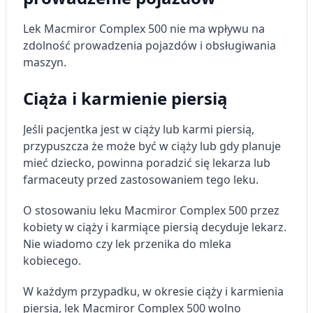
Użycie dokładnych danych
geolokalizacyjnych
Lek Macmiror Complex 500 nie ma wpływu na
zdolność prowadzenia pojazdów i obsługiwania
Identyfikowanie urządzeń na podstawie
maszyn.
aktywnie żądanych informacji
Cele przetwarzania inne niż IAB:
Ciąża i karmienie piersią
Niezbędne
Jeśli pacjentka jest w ciąży lub karmi piersią,
Wydajność (Performance)
przypuszcza że może być w ciąży lub gdy planuje
mieć dziecko, powinna poradzić się lekarza lub
Reklama / śledzenie
farmaceuty przed zastosowaniem tego leku.
O stosowaniu leku Macmiror Complex 500 przez
kobiety w ciąży i karmiące piersią decyduje lekarz.
Nie wiadomo czy lek przenika do mleka
kobiecego.
W każdym przypadku, w okresie ciąży i karmienia
piersią, lek Macmiror Complex 500 wolno