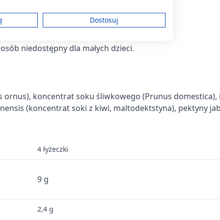
 i zdrowy tryb życia.
ę
Dostosuj
sób niedostępny dla małych dzieci.
am
ornus), koncentrat soku śliwkowego (Prunus domestica), i
treści
nensis (koncentrat soki z kiwi, maltodektstyna), pektyny ja
4 łyżeczki
ych z różnych źródeł
9 g
2,4 g