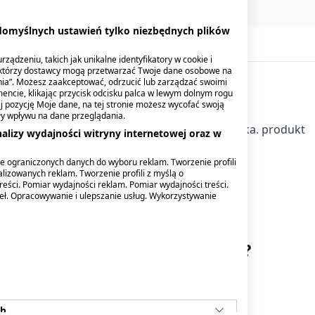
 domyślnych ustawień tylko niezbędnych plików
ządzeniu, takich jak unikalne identyfikatory w cookie i
ektórzy dostawcy mogą przetwarzać Twoje dane osobowe na
nia”. Możesz zaakceptować, odrzucić lub zarządzać swoimi
encie, klikając przycisk odcisku palca w lewym dolnym rogu
knij pozycję Moje dane, na tej stronie możesz wycofać swoją
ły wpływu na dane przeglądania.
 roślinne, które są źródłem mannitolu i błonnika. produkt
alizy wydajności witryny internetowej oraz w
e ograniczonych danych do wyboru reklam. Tworzenie profili
lizowanych reklam. Tworzenie profili z myślą o
reści. Pomiar wydajności reklam. Pomiar wydajności treści.
deł. Opracowywanie i ulepszanie usług. Wykorzystywanie
owinien przyjmować produktu?
rcji.
o substytut (zamiennik) zróżnicowanej diety.
ch