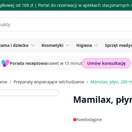
łkowej od 169 zł |
Portal do rezerwacji w aptekach stacjonarnych
ama i dziecko
Kosmetyki
Higiena
Sprzęt medy
ie
 submenu for Suplementy
Toggle submenu for Mama i dziecko
Toggle submenu for Kosmetyki
Toggle submenu for
Porada receptowa
nawet w 15 minut
Umów konsultację
anie
/
Preparaty wspierające odchudzanie
/
Mamilax, płyn, 200 m
Mamilax, pły
Niedostępne