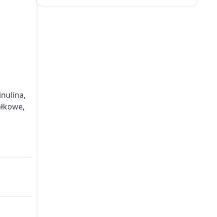
nulina,
błkowe,