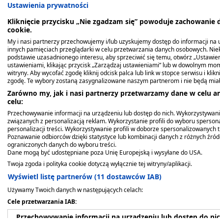
Ustawienia prywatności
Kliknięcie przycisku „Nie zgadzam się” powoduje zachowanie
cookie.
My i nasi partnerzy przechowujemy i/lub uzyskujemy dostęp do informacji na ur
innych pamięciach przeglądarki w celu przetwarzania danych osobowych. Ni
podstawie uzasadnionego interesu, aby sprzeciwić się temu, otwórz „Ustawie
Opis produktu
ustawieniami, klikając przycisk „Zarządzaj ustawieniami” lub w dowolnym mom
witryny. Aby wycofać zgodę kliknij odcisk palca lub link w stopce serwisu i kli
zgodę. Te wybory zostaną zasygnalizowane naszym partnerom i nie będą mia
Mamilax
- suplement diety zawierający surowce
Zarówno my, jak i nasi partnerzy przetwarzamy dane w celu an
celu:
przeznaczony dla osób dorosłych.
Przechowywanie informacji na urządzeniu lub dostęp do nich. Wykorzystywani
związanych z personalizacją reklam. Wykorzystanie profili do wyboru spersona
Dawkowanie
personalizacji treści. Wykorzystywanie profili w doborze spersonalizowanych t
Poznawanie odbiorców dzięki statystyce lub kombinacji danych z różnych źró
ograniczonych danych do wyboru treści.
Dorośli: 2 łyżeczki płynu 2 razy dziennie.
Dane mogą być udostępniane poza Unię Europejską i wysyłane do USA.
Twoja zgoda i polityka cookie dotyczą wyłącznie tej witryny/aplikacji.
Przeciwwskazania. Kto nie p
Wyświetl listę partnerów (11 dostawców IAB)
Używamy Twoich danych w następujących celach:
Nie należy przekraczać zalecanej dziennej po
Cele przetwarzania IAB:
Suplement diety nie może być stosowany jak
Przechowywanie informacji na urządzeniu lub dostęp do ni