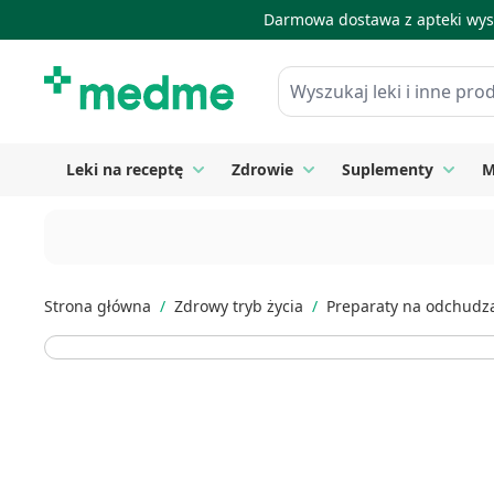
Darmowa dostawa z apteki wysy
Skip to Content
Wyszukaj leki i inne produkty
Leki na receptę
Zdrowie
Suplementy
M
Toggle submenu for Leki na receptę
Toggle submenu for Zdrow
Toggle
Strona główna
/
Zdrowy tryb życia
/
Preparaty na odchudz