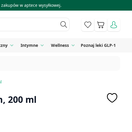
 i zakupów w aptece wysyłkowej.
Koszyk
czny
Intymne
Wellness
Poznaj leki GLP-1
 Higiena
Toggle submenu for Sprzęt medyczny
Toggle submenu for Intymne
Toggle submenu for Wellness
l
n, 200 ml