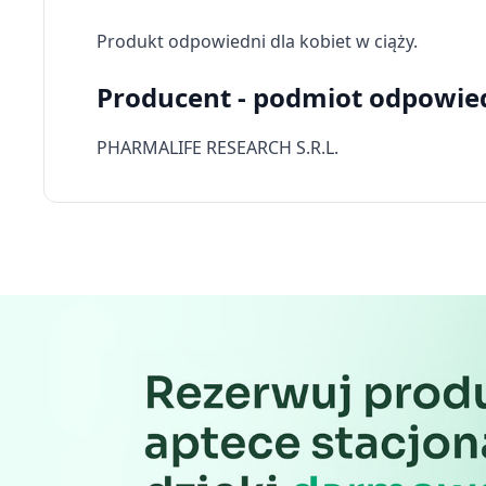
Użycie dokładnych danych geolokalizacyjnych
Produkt odpowiedni dla kobiet w ciąży.
Identyfikowanie urządzeń na podstawie aktywnie żądanych 
Producent - podmiot odpowie
Cele przetwarzania inne niż IAB:
Niezbędne
PHARMALIFE RESEARCH S.R.L.
Wydajność (Performance)
Reklama / śledzenie