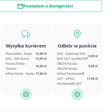
Powiadom o dostępności
Wysyłka kurierem
Odbiór w punkcie
Pharmalink - Kurier
12,99 zł
DHL - Automaty DHL
9,99 zł
DHL - DHL Kurier
13,99 zł
BOX 24/7 i punkty POP
Poczta Polska -
ORLEN Paczka -
16,99 zł
9,99 zł
Thermo
ORLEN Paczka
InPost Kurier - Kurier
17,99 zł
InPost Paczkomat®
24/7 - InPost
17,99 zł
Paczkomat® 24/7