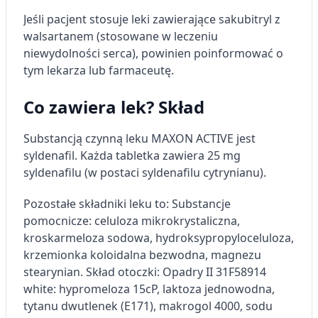
Jeśli pacjent stosuje leki zawierające sakubitryl z
walsartanem (stosowane w leczeniu
niewydolności serca), powinien poinformować o
tym lekarza lub farmaceutę.
Co zawiera lek? Skład
Substancją czynną leku MAXON ACTIVE jest
syldenafil. Każda tabletka zawiera 25 mg
syldenafilu (w postaci syldenafilu cytrynianu).
Pozostałe składniki leku to: Substancje
pomocnicze: celuloza mikrokrystaliczna,
kroskarmeloza sodowa, hydroksypropyloceluloza,
krzemionka koloidalna bezwodna, magnezu
stearynian. Skład otoczki: Opadry II 31F58914
white: hypromeloza 15cP, laktoza jednowodna,
tytanu dwutlenek (E171), makrogol 4000, sodu