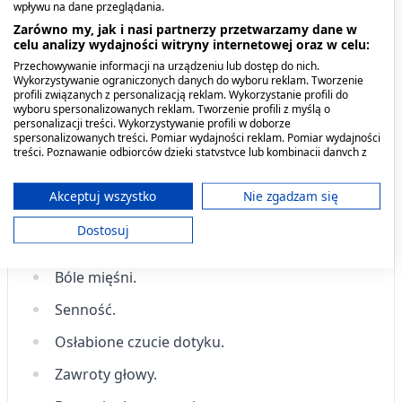
wpływu na dane przeglądania.
Widzenie błysków światła.
Zarówno my, jak i nasi partnerzy przetwarzamy dane w
celu analizy wydajności witryny internetowej oraz w celu:
Jaskrawe widzenie.
Przechowywanie informacji na urządzeniu lub dostęp do nich.
Wykorzystywanie ograniczonych danych do wyboru reklam. Tworzenie
Wrażliwość na światło.
profili związanych z personalizacją reklam. Wykorzystanie profili do
wyboru spersonalizowanych reklam. Tworzenie profili z myślą o
Łzawienie oczu.
personalizacji treści. Wykorzystywanie profili w doborze
spersonalizowanych treści. Pomiar wydajności reklam. Pomiar wydajności
Kołatanie serca.
treści. Poznawanie odbiorców dzięki statystyce lub kombinacji danych z
różnych źródeł. Opracowywanie i ulepszanie usług. Wykorzystywanie
Szybkie bicie serca.
ograniczonych danych do wyboru treści.
Dane mogą być udostępniane poza Unię Europejską i wysyłane do USA.
Akceptuj wszystko
Nie zgadzam się
Nadciśnienie tętnicze.
Twoja zgoda i polityka cookie dotyczą wyłącznie tej witryny/aplikacji.
Dostosuj
Wyświetl listę partnerów (11 dostawców IAB)
Niedociśnienie.
Używamy Twoich danych w następujących celach:
Bóle mięśni.
Cele przetwarzania IAB:
Senność.
Przechowywanie informacji na urządzeniu
lub dostęp do nich
Osłabione czucie dotyku.
Wykorzystywanie ograniczonych danych do
Zawroty głowy.
wyboru reklam