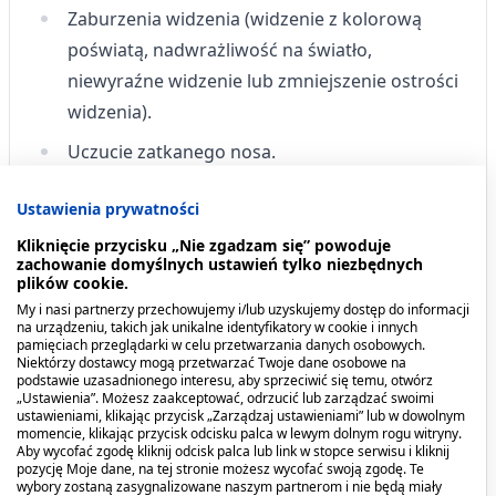
Zaburzenia widzenia (widzenie z kolorową
poświatą, nadwrażliwość na światło,
niewyraźne widzenie lub zmniejszenie ostrości
widzenia).
Uczucie zatkanego nosa.
Zawroty głowy.
Ustawienia prywatności
Niezbyt często
(może występować u 1 na 100
Kliknięcie przycisku „Nie zgadzam się” powoduje
zachowanie domyślnych ustawień tylko niezbędnych
pacjentów):
plików cookie.
My i nasi partnerzy przechowujemy i/lub uzyskujemy dostęp do informacji
Wymioty.
na urządzeniu, takich jak unikalne identyfikatory w cookie i innych
pamięciach przeglądarki w celu przetwarzania danych osobowych.
Wysypka skórna.
Niektórzy dostawcy mogą przetwarzać Twoje dane osobowe na
podstawie uzasadnionego interesu, aby sprzeciwić się temu, otwórz
Podrażnienie oka.
„Ustawienia”. Możesz zaakceptować, odrzucić lub zarządzać swoimi
ustawieniami, klikając przycisk „Zarządzaj ustawieniami” lub w dowolnym
momencie, klikając przycisk odcisku palca w lewym dolnym rogu witryny.
Przekrwienie oczu.
Aby wycofać zgodę kliknij odcisk palca lub link w stopce serwisu i kliknij
pozycję Moje dane, na tej stronie możesz wycofać swoją zgodę. Te
Ból oczu.
wybory zostaną zasygnalizowane naszym partnerom i nie będą miały