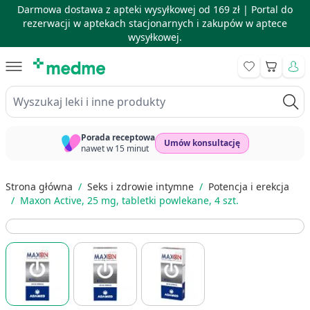
Darmowa dostawa z apteki wysyłkowej od 169 zł |
Portal do
rezerwacji w aptekach stacjonarnych i zakupów w aptece
wysyłkowej.
Skip to Content
Koszyk
Wyszukaj leki i inne produkty
Porada receptowa
Umów konsultację
nawet w 15 minut
Strona główna
/
Seks i zdrowie intymne
/
Potencja i erekcja
/
Maxon Active, 25 mg, tabletki powlekane, 4 szt.