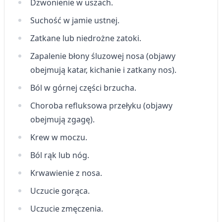
Dzwonienie w uszach.
Tworzenie profili w celu
spersonalizowanych reklam
Suchość w jamie ustnej.
Wykorzystanie profili do wyboru
Zatkane lub niedrożne zatoki.
spersonalizowanych reklam
Zapalenie błony śluzowej nosa (objawy
Tworzenie profili w celu personalizacji treści
obejmują katar, kichanie i zatkany nos).
Wykorzystywanie profili w celu doboru
Ból w górnej części brzucha.
spersonalizowanych treści
Choroba refluksowa przełyku (objawy
Pomiar efektywności reklam
obejmują zgagę).
Pomiar efektywności treści
Krew w moczu.
Ból rąk lub nóg.
Rozumienie odbiorców dzięki statystyce lub
kombinacji danych z różnych źródeł
Krwawienie z nosa.
Rozwój i ulepszanie usług
Uczucie gorąca.
Wykorzystywanie ograniczonych danych do
Uczucie zmęczenia.
wyboru treści