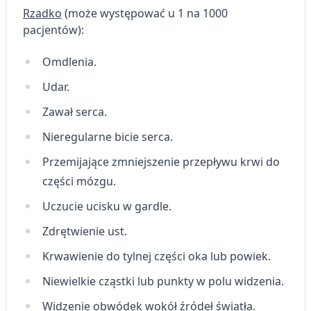
Funkcje specjalne IAB:
Rzadko
(może występować u 1 na 1000
pacjentów):
Użycie dokładnych danych
geolokalizacyjnych
Omdlenia.
Identyfikowanie urządzeń na podstawie
aktywnie żądanych informacji
Udar.
Cele przetwarzania inne niż IAB:
Zawał serca.
Niezbędne
Nieregularne bicie serca.
Wydajność (Performance)
Przemijające zmniejszenie przepływu krwi do
części mózgu.
Reklama / śledzenie
Uczucie ucisku w gardle.
Zdrętwienie ust.
Krwawienie do tylnej części oka lub powiek.
Niewielkie cząstki lub punkty w polu widzenia.
Widzenie obwódek wokół źródeł światła.