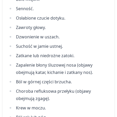
Funkcje specjalne IAB:
Senność.
Użycie dokładnych danych
geolokalizacyjnych
Osłabione czucie dotyku.
Identyfikowanie urządzeń na podstawie
Zawroty głowy.
aktywnie żądanych informacji
Dzwonienie w uszach.
Cele przetwarzania inne niż IAB:
Suchość w jamie ustnej.
Niezbędne
Zatkane lub niedrożne zatoki.
Wydajność (Performance)
Zapalenie błony śluzowej nosa (objawy
Reklama / śledzenie
obejmują katar, kichanie i zatkany nos).
Ból w górnej części brzucha.
Choroba refluksowa przełyku (objawy
obejmują zgagę).
Krew w moczu.