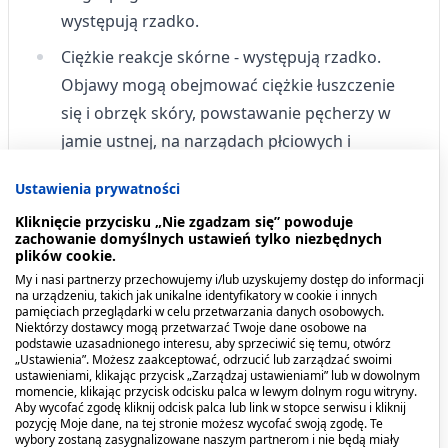
występują rzadko.
Ciężkie reakcje skórne - występują rzadko.
Objawy mogą obejmować ciężkie łuszczenie
się i obrzęk skóry, powstawanie pęcherzy w
jamie ustnej, na narządach płciowych i
dookoła oczu, gorączkę.
Ustawienia prywatności
Napady padaczkowe lub drgawki - występują
Kliknięcie przycisku „Nie zgadzam się” powoduje
rzadko.
zachowanie domyślnych ustawień tylko niezbędnych
plików cookie.
Inne działania niepożądane:
My i nasi partnerzy przechowujemy i/lub uzyskujemy dostęp do informacji
na urządzeniu, takich jak unikalne identyfikatory w cookie i innych
pamięciach przeglądarki w celu przetwarzania danych osobowych.
Bardzo często
(może występować częściej niż u 1
Niektórzy dostawcy mogą przetwarzać Twoje dane osobowe na
podstawie uzasadnionego interesu, aby sprzeciwić się temu, otwórz
na 10 pacjentów):
„Ustawienia”. Możesz zaakceptować, odrzucić lub zarządzać swoimi
ustawieniami, klikając przycisk „Zarządzaj ustawieniami” lub w dowolnym
Ból głowy.
momencie, klikając przycisk odcisku palca w lewym dolnym rogu witryny.
Aby wycofać zgodę kliknij odcisk palca lub link w stopce serwisu i kliknij
pozycję Moje dane, na tej stronie możesz wycofać swoją zgodę. Te
Często
(może występować u 1 na 10 pacjentów):
wybory zostaną zasygnalizowane naszym partnerom i nie będą miały