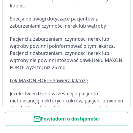
kobiet.
Specjalne uwagi dotyczące pacjentów z
zaburzeniami czynności nerek lub wątroby
Pacjenci z zaburzeniami czynności nerek lub
wątroby powinni poinformować o tym lekarza.
Pacjenci z zaburzeniami czynności nerek lub
wątroby nie powinni stosować dawki leku MAXON
FORTE wyższej niż 25 mg.
Lek MAXON FORTE zawiera laktozę
Jeżeli stwierdzono wcześniej u pacjenta
nietolerancję niektórych cukrów, pacjent powinien
skontaktować się z lekarzem przed przyjęciem
leku.
Powiadom o dostępności
Lek MAXON FORTE zawiera sód