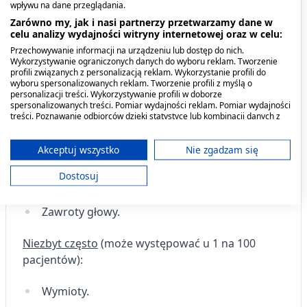
wpływu na dane przeglądania.
Zarówno my, jak i nasi partnerzy przetwarzamy dane w
Nudności.
celu analizy wydajności witryny internetowej oraz w celu:
Nagłe zaczerwienienie twarzy.
Przechowywanie informacji na urządzeniu lub dostęp do nich.
Wykorzystywanie ograniczonych danych do wyboru reklam. Tworzenie
profili związanych z personalizacją reklam. Wykorzystanie profili do
Uderzenia gorąca (objawy obejmują uczucie
wyboru spersonalizowanych reklam. Tworzenie profili z myślą o
gorąca w górnej części ciała).
personalizacji treści. Wykorzystywanie profili w doborze
spersonalizowanych treści. Pomiar wydajności reklam. Pomiar wydajności
treści. Poznawanie odbiorców dzięki statystyce lub kombinacji danych z
Niestrawność.
różnych źródeł. Opracowywanie i ulepszanie usług. Wykorzystywanie
ograniczonych danych do wyboru treści.
Widzenie z kolorową poświatą, niewyraźne
Dane mogą być udostępniane poza Unię Europejską i wysyłane do USA.
Akceptuj wszystko
Nie zgadzam się
widzenie, zaburzenia widzenia.
Twoja zgoda i polityka cookie dotyczą wyłącznie tej witryny/aplikacji.
Dostosuj
Wyświetl listę partnerów (11 dostawców IAB)
Uczucie zatkanego nosa.
Używamy Twoich danych w następujących celach:
Zawroty głowy.
Cele przetwarzania IAB:
Przechowywanie informacji na urządzeniu
Niezbyt często
(może występować u 1 na 100
lub dostęp do nich
pacjentów):
Wykorzystywanie ograniczonych danych do
wyboru reklam
Wymioty.