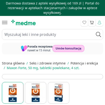
Darmowa dostawa z apteki wysyłkowej od 169 zł |
Portal do
rezerwacji w aptekach stacjonarnych i zakupów w aptece
wysyłkowej.
Skip to Content
Koszyk
Wyszukaj leki i inne produkty
Porada receptowa
Umów konsultację
nawet w 15 minut
Strona główna
/
Seks i zdrowie intymne
/
Potencja i erekcja
/
Maxon Forte, 50 mg, tabletki powlekane, 4 szt.