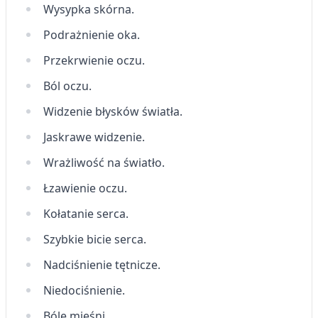
Wysypka skórna.
Tworzenie profili w celu
spersonalizowanych reklam
Podrażnienie oka.
Wykorzystanie profili do wyboru
Przekrwienie oczu.
spersonalizowanych reklam
Ból oczu.
Tworzenie profili w celu personalizacji treści
Widzenie błysków światła.
Wykorzystywanie profili w celu doboru
spersonalizowanych treści
Jaskrawe widzenie.
Wrażliwość na światło.
Pomiar efektywności reklam
Łzawienie oczu.
Pomiar efektywności treści
Kołatanie serca.
Rozumienie odbiorców dzięki statystyce lub
kombinacji danych z różnych źródeł
Szybkie bicie serca.
Rozwój i ulepszanie usług
Nadciśnienie tętnicze.
Niedociśnienie.
Wykorzystywanie ograniczonych danych do
wyboru treści
Bóle mięśni.