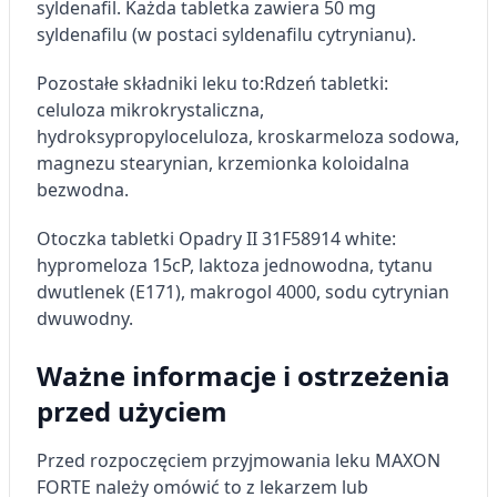
syldenafil. Każda tabletka zawiera 50 mg
syldenafilu (w postaci syldenafilu cytrynianu).
Pozostałe składniki leku to:
Rdzeń tabletki:
celuloza mikrokrystaliczna,
hydroksypropyloceluloza, kroskarmeloza sodowa,
magnezu stearynian, krzemionka koloidalna
bezwodna.
Otoczka tabletki Opadry II 31F58914 white:
hypromeloza 15cP, laktoza jednowodna, tytanu
dwutlenek (E171), makrogol 4000, sodu cytrynian
dwuwodny.
Ważne informacje i ostrzeżenia
przed użyciem
Przed rozpoczęciem przyjmowania leku MAXON
FORTE należy omówić to z lekarzem lub