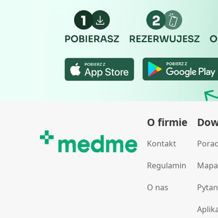
Pomiar efektywności treści
Rozumienie odbiorców dzięki statystyce lub kombinacji dan
Rozwój i ulepszanie usług
Wykorzystywanie ograniczonych danych do wyboru treści
Funkcje specjalne IAB:
Użycie dokładnych danych geolokalizacyjnych
O firmie
Dowi
Identyfikowanie urządzeń na podstawie aktywnie żądanych 
Cele przetwarzania inne niż IAB:
Kontakt
Pora
Niezbędne
Regulamin
Mapa
Wydajność (Performance)
O nas
Pytan
Reklama / śledzenie
Aplik