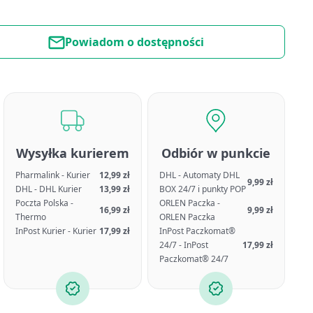
Powiadom o dostępności
Wysyłka kurierem
Odbiór w punkcie
Pharmalink - Kurier
12,99 zł
DHL - Automaty DHL
9,99 zł
DHL - DHL Kurier
13,99 zł
BOX 24/7 i punkty POP
Poczta Polska -
ORLEN Paczka -
16,99 zł
9,99 zł
Thermo
ORLEN Paczka
InPost Kurier - Kurier
17,99 zł
InPost Paczkomat®
24/7 - InPost
17,99 zł
Paczkomat® 24/7