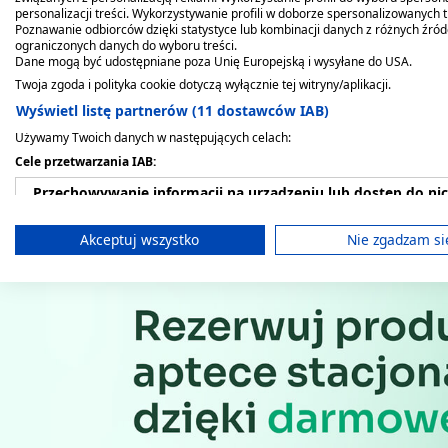
personalizacji treści. Wykorzystywanie profili w doborze spersonalizowanych t
Poznawanie odbiorców dzięki statystyce lub kombinacji danych z różnych źró
ograniczonych danych do wyboru treści.
Dane mogą być udostępniane poza Unię Europejską i wysyłane do USA.
Producent - podmiot odpowie
Twoja zgoda i polityka cookie dotyczą wyłącznie tej witryny/aplikacji.
Wyświetl listę partnerów (11 dostawców IAB)
LABORATOIRES EXPANSCIENCE
Używamy Twoich danych w następujących celach:
Cele przetwarzania IAB:
Przechowywanie informacji na urządzeniu lub dostęp do ni
Wykorzystywanie ograniczonych danych do wyboru reklam
Akceptuj wszystko
Nie zgadzam si
Tworzenie profili w celu spersonalizowanych reklam
Wykorzystanie profili do wyboru spersonalizowanych rekl
Tworzenie profili w celu personalizacji treści
Wykorzystywanie profili w celu doboru spersonalizowanych 
Pomiar efektywności reklam