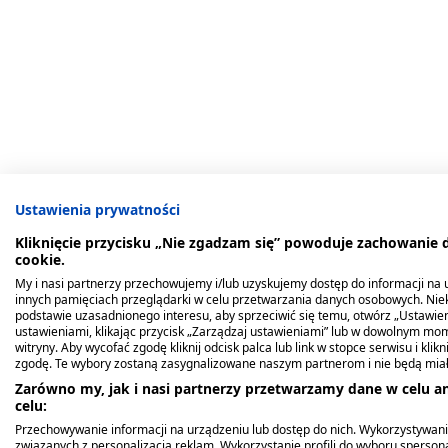
Ustawienia prywatności
Kliknięcie przycisku „Nie zgadzam się” powoduje zachowanie
cookie.
My i nasi partnerzy przechowujemy i/lub uzyskujemy dostęp do informacji na ur
innych pamięciach przeglądarki w celu przetwarzania danych osobowych. Ni
podstawie uzasadnionego interesu, aby sprzeciwić się temu, otwórz „Ustawie
ustawieniami, klikając przycisk „Zarządzaj ustawieniami” lub w dowolnym mom
witryny. Aby wycofać zgodę kliknij odcisk palca lub link w stopce serwisu i kli
zgodę. Te wybory zostaną zasygnalizowane naszym partnerom i nie będą mia
Zarówno my, jak i nasi partnerzy przetwarzamy dane w celu an
celu:
Przechowywanie informacji na urządzeniu lub dostęp do nich. Wykorzystywani
związanych z personalizacją reklam. Wykorzystanie profili do wyboru spersona