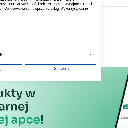
reści. Pomiar wydajności reklam. Pomiar wydajności treści.
deł. Opracowywanie i ulepszanie usług. Wykorzystywanie
dzialny
ch
ę
Dostosuj
am
treści