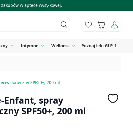
 i zakupów w aptece wysyłkowej.
Koszyk
czny
Intymne
Wellness
Poznaj leki GLP-1
 Higiena
Toggle submenu for Sprzęt medyczny
Toggle submenu for Intymne
Toggle submenu for Wellness
zeciwsłoneczny SPF50+, 200 ml
-Enfant, spray
czny SPF50+, 200 ml