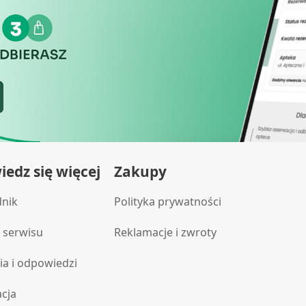
ych z różnych źródeł
edz się więcej
Zakupy
informacji
dnik
Polityka prywatności
 serwisu
Reklamacje i zwroty
ia i odpowiedzi
acja