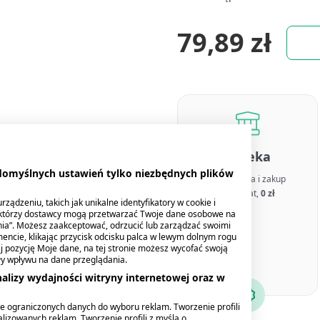
79,89 zł
Apteka
 domyślnych ustawień tylko niezbędnych plików
Rezerwacja i zakup
bez opłat,
0 zł
ządzeniu, takich jak unikalne identyfikatory w cookie i
ektórzy dostawcy mogą przetwarzać Twoje dane osobowe na
nia”. Możesz zaakceptować, odrzucić lub zarządzać swoimi
encie, klikając przycisk odcisku palca w lewym dolnym rogu
knij pozycję Moje dane, na tej stronie możesz wycofać swoją
ły wpływu na dane przeglądania.
alizy wydajności witryny internetowej oraz w
e ograniczonych danych do wyboru reklam. Tworzenie profili
lizowanych reklam. Tworzenie profili z myślą o