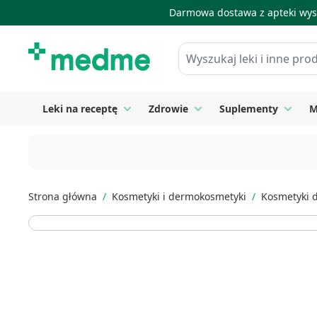
Darmowa dostawa z apteki wysy
Skip to Content
Wyszukaj leki i inne produkty
Leki na receptę
Zdrowie
Suplementy
M
Toggle submenu for Leki na receptę
Toggle submenu for Zdrow
Toggle
Strona główna
/
Kosmetyki i dermokosmetyki
/
Kosmetyki 