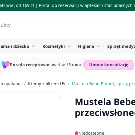
łkowej od 169 zł |
Portal do rezerwacji w aptekach stacjonarnych
ama i dziecko
Kosmetyki
Higiena
Sprzęt medy
ie
 submenu for Suplementy
Toggle submenu for Mama i dziecko
Toggle submenu for Kosmetyki
Toggle submenu for
Porada receptowa
nawet w 15 minut
Umów konsultację
do opalania
/
Kremy z filtrem UV
/
Mustela Bebe-Enfant, spray pr
Mustela Bebe
przeciwsłone
Niedostępne