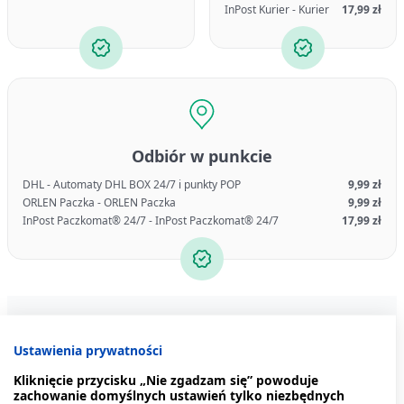
InPost Kurier - Kurier
17,99 zł
Odbiór w punkcie
DHL - Automaty DHL BOX 24/7 i punkty POP
9,99 zł
ORLEN Paczka - ORLEN Paczka
9,99 zł
InPost Paczkomat® 24/7 - InPost Paczkomat® 24/7
17,99 zł
Produkty z tej serii
Podobne produkty
Mogą 
Ustawienia prywatności
Kliknięcie przycisku „Nie zgadzam się” powoduje
zachowanie domyślnych ustawień tylko niezbędnych