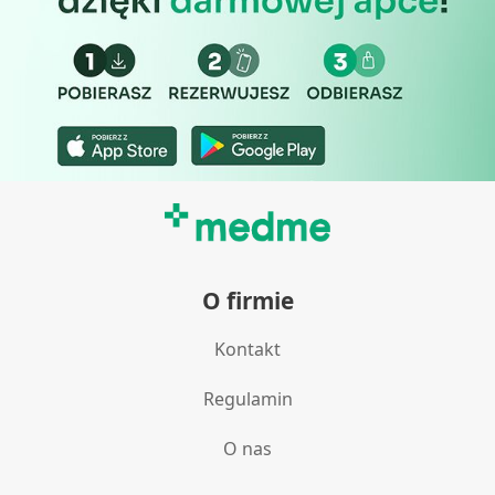
Pomiar efektywności treści
Rozumienie odbiorców dzięki statystyce lub
kombinacji danych z różnych źródeł
Rozwój i ulepszanie usług
Wykorzystywanie ograniczonych danych do
wyboru treści
Funkcje specjalne IAB:
Użycie dokładnych danych
geolokalizacyjnych
O firmie
Identyfikowanie urządzeń na podstawie
Kontakt
aktywnie żądanych informacji
Cele przetwarzania inne niż IAB:
Regulamin
Niezbędne
O nas
Wydajność (Performance)