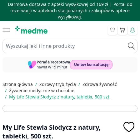
Darmowa dostawa z apteki wysyłkowej od 169 zł |
Portal do
rezerwacji w aptekach stacjonarnych i zakupów w aptece
wysyłkowej.
Skip to Content
Koszyk
Wyszukaj leki i inne produkty
Porada receptowa
Umów konsultację
nawet w 15 minut
Strona główna
/
Zdrowy tryb życia
/
Zdrowa żywność
/
Żywienie medyczne w chorobie
/
My Life Stewia Słodycz z natury, tabletki, 500 szt.
My Life Stewia Słodycz z natury,
tabletki, 500 szt.