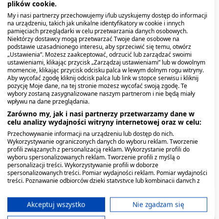
plików cookie.
My i nasi partnerzy przechowujemy i/lub uzyskujemy dostęp do informacji
na urządzeniu, takich jak unikalne identyfikatory w cookie i innych
pamięciach przeglądarki w celu przetwarzania danych osobowych.
Niektórzy dostawcy mogą przetwarzać Twoje dane osobowe na
podstawie uzasadnionego interesu, aby sprzeciwić się temu, otwórz
„Ustawienia”. Możesz zaakceptować, odrzucić lub zarządzać swoimi
ustawieniami, klikając przycisk „Zarządzaj ustawieniami” lub w dowolnym
momencie, klikając przycisk odcisku palca w lewym dolnym rogu witryny.
Aby wycofać zgodę kliknij odcisk palca lub link w stopce serwisu i kliknij
pozycję Moje dane, na tej stronie możesz wycofać swoją zgodę. Te
Myalgan+, tabl., 120 szt
Symdiab, Glukoza płynna,
Tinctura Ginkgo bilobae
MYCOfast, płyn, 5 ml + 20
Morwa biała fix, saszetki,
Nasiona lnu, zioło
wybory zostaną zasygnalizowane naszym partnerom i nie będą miały
wpływu na dane przeglądania.
aromat truskawkowy,
Phytopharm, płyn
pilniczków
2 g, 20 szt. (Herbapol
pojedyncze, 250 g (Flos)
saszetki, 10 szt.
doustny, 100 ml
jednorazowych
Lublin)
Zarówno my, jak i nasi partnerzy przetwarzamy dane w
15,29 zł
3,99 zł
celu analizy wydajności witryny internetowej oraz w celu:
63,29 zł
19,39 zł
48,39 zł
7,99 zł
Przechowywanie informacji na urządzeniu lub dostęp do nich.
Wykorzystywanie ograniczonych danych do wyboru reklam. Tworzenie
profili związanych z personalizacją reklam. Wykorzystanie profili do
wyboru spersonalizowanych reklam. Tworzenie profili z myślą o
personalizacji treści. Wykorzystywanie profili w doborze
spersonalizowanych treści. Pomiar wydajności reklam. Pomiar wydajności
treści. Poznawanie odbiorców dzięki statystyce lub kombinacji danych z
różnych źródeł. Opracowywanie i ulepszanie usług. Wykorzystywanie
ograniczonych danych do wyboru treści.
Dane mogą być udostępniane poza Unię Europejską i wysyłane do USA.
Akceptuj wszystko
Nie zgadzam się
Twoja zgoda i polityka cookie dotyczą wyłącznie tej witryny/aplikacji.