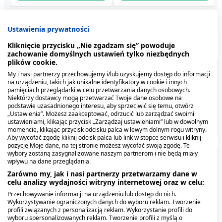
Ustawienia prywatności
Kliknięcie przycisku „Nie zgadzam się” powoduje
zachowanie domyślnych ustawień tylko niezbędnych
plików cookie.
Spis treści
My i nasi partnerzy przechowujemy i/lub uzyskujemy dostęp do informacji
na urządzeniu, takich jak unikalne identyfikatory w cookie i innych
pamięciach przeglądarki w celu przetwarzania danych osobowych.
Opis produktu
Niektórzy dostawcy mogą przetwarzać Twoje dane osobowe na
podstawie uzasadnionego interesu, aby sprzeciwić się temu, otwórz
„Ustawienia”. Możesz zaakceptować, odrzucić lub zarządzać swoimi
Producent
ustawieniami, klikając przycisk „Zarządzaj ustawieniami” lub w dowolnym
momencie, klikając przycisk odcisku palca w lewym dolnym rogu witryny.
Aby wycofać zgodę kliknij odcisk palca lub link w stopce serwisu i kliknij
pozycję Moje dane, na tej stronie możesz wycofać swoją zgodę. Te
wybory zostaną zasygnalizowane naszym partnerom i nie będą miały
Opis produktu
wpływu na dane przeglądania.
Neno Bella Twin,
Neno Bottle, butelka
Zarówno my, jak i nasi partnerzy przetwarzamy dane w
bezprzewodowy
dziecięca ze smoczkiem,
celu analizy wydajności witryny internetowej oraz w celu:
Neno Senso to
innowacyjna butelka poporodowa,
elektroniczny laktator, 1
300 ml
stworzona z myślą o delikatnym i komfortowym
Przechowywanie informacji na urządzeniu lub dostęp do nich.
szt.
256,99 zł
24,69 zł
Wykorzystywanie ograniczonych danych do wyboru reklam. Tworzenie
podmywaniu, które rewolucjonizuje codzienną
profili związanych z personalizacją reklam. Wykorzystanie profili do
higienę intymną. Jej przemyślany, ergonomiczny
wyboru spersonalizowanych reklam. Tworzenie profili z myślą o