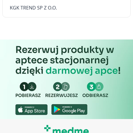
Cele przetwarzania inne niż IAB:
KGK TREND SP Z O.O.
Niezbędne
Wydajność (Performance)
Reklama / śledzenie