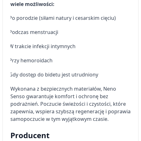
Tworzenie profili w celu personalizacji treści
wiele możliwości:
Wykorzystywanie profili w celu doboru
Po porodzie (siłami natury i cesarskim cięciu)
·
spersonalizowanych treści
Podczas menstruacji
Pomiar efektywności reklam
·
Pomiar efektywności treści
W trakcie infekcji intymnych
·
Rozumienie odbiorców dzięki statystyce lub
Przy hemoroidach
·
kombinacji danych z różnych źródeł
Gdy dostęp do bidetu jest utrudniony
·
Rozwój i ulepszanie usług
Wykonana z bezpiecznych materiałów, Neno
Wykorzystywanie ograniczonych danych do
wyboru treści
Senso gwarantuje komfort i ochronę bez
podrażnień. Poczucie świeżości i czystości, które
Funkcje specjalne IAB:
zapewnia, wspiera szybszą regenerację i poprawia
Użycie dokładnych danych
samopoczucie w tym wyjątkowym czasie.
geolokalizacyjnych
Identyfikowanie urządzeń na podstawie
Producent
aktywnie żądanych informacji