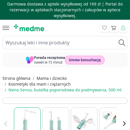
Darmowa dostawa z apteki wysyłkowej od 169 zł |
Portal do
rezerwacji w aptekach stacjonarnych i zakupów w aptece
wysyłkowej.
Skip to Content
Koszyk
Wyszukaj leki i inne produkty
Porada receptowa
Umów konsultację
nawet w 15 minut
Strona główna
/
Mama i dziecko
/
Kosmetyki dla mam i ciężarnych
/
Neno Senso, butelka poporodowa do podmywania, 500 ml