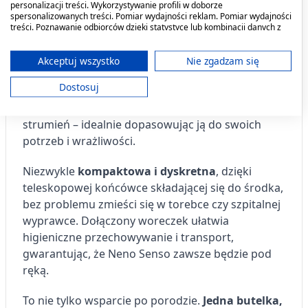
personalizacji treści. Wykorzystywanie profili w doborze
kształt doskonale leży w dłoni, a innowacyjna,
spersonalizowanych treści. Pomiar wydajności reklam. Pomiar wydajności
teleskopowa szyjka ułatwia precyzyjne dotarcie do
treści. Poznawanie odbiorców dzięki statystyce lub kombinacji danych z
różnych źródeł. Opracowywanie i ulepszanie usług. Wykorzystywanie
trudno dostępnych miejsc, eliminując potrzebę
ograniczonych danych do wyboru treści.
przyjmowania niewygodnych pozycji.
Dane mogą być udostępniane poza Unię Europejską i wysyłane do USA.
Akceptuj wszystko
Nie zgadzam się
Twoja zgoda i polityka cookie dotyczą wyłącznie tej witryny/aplikacji.
Dostosuj
Intensywność strumienia regulujesz siłą nacisku
Wyświetl listę partnerów (11 dostawców IAB)
na butelkę – od delikatnej mgiełki po silniejszy
Używamy Twoich danych w następujących celach:
strumień – idealnie dopasowując ją do swoich
Cele przetwarzania IAB:
potrzeb i wrażliwości.
Przechowywanie informacji na urządzeniu
lub dostęp do nich
Niezwykle
kompaktowa i dyskretna
, dzięki
teleskopowej końcówce składającej się do środka,
Wykorzystywanie ograniczonych danych do
wyboru reklam
bez problemu zmieści się w torebce czy szpitalnej
wyprawce. Dołączony woreczek ułatwia
Tworzenie profili w celu
higieniczne przechowywanie i transport,
spersonalizowanych reklam
gwarantując, że Neno Senso zawsze będzie pod
ręką.
Wykorzystanie profili do wyboru
spersonalizowanych reklam
To nie tylko wsparcie po porodzie.
Jedna butelka,