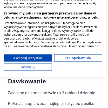
przyczynia się do utrzymania prawidłowego
wybory zostaną zasygnalizowane naszym partnerom i nie będą miały
metabolizmu energetycznego oraz utrzymania
wpływu na dane przeglądania.
prawidłowej równowagi elektrolitowej. Potas i
Zarówno my, jak i nasi partnerzy przetwarzamy dane w
celu analizy wydajności witryny internetowej oraz w celu:
witamina D pomagają w prawidłowym
Przechowywanie informacji na urządzeniu lub dostęp do nich.
funkcjonowaniu mięśni. Witamina B6 oraz
Wykorzystywanie ograniczonych danych do wyboru reklam. Tworzenie
witamina B12 przyczyniają się do zmniejszenia
profili związanych z personalizacją reklam. Wykorzystanie profili do
wyboru spersonalizowanych reklam. Tworzenie profili z myślą o
uczucia zmęczenia i znużenia
personalizacji treści. Wykorzystywanie profili w doborze
spersonalizowanych treści. Pomiar wydajności reklam. Pomiar wydajności
treści. Poznawanie odbiorców dzięki statystyce lub kombinacji danych z
różnych źródeł. Opracowywanie i ulepszanie usług. Wykorzystywanie
ograniczonych danych do wyboru treści.
Kiedy stosować produkt?
Dane mogą być udostępniane poza Unię Europejską i wysyłane do USA.
Akceptuj wszystko
Nie zgadzam się
Twoja zgoda i polityka cookie dotyczą wyłącznie tej witryny/aplikacji.
Dostosuj
Suplementacja magnezu.
Wyświetl listę partnerów (11 dostawców IAB)
Używamy Twoich danych w następujących celach:
Dawkowanie
Cele przetwarzania IAB:
Przechowywanie informacji na urządzeniu
Zalecane dzienne spożycie to
2 tabletki dziennie.
lub dostęp do nich
Połknąć i popić wodą, najlepiej zażyć po posiłku
Wykorzystywanie ograniczonych danych do
wyboru reklam