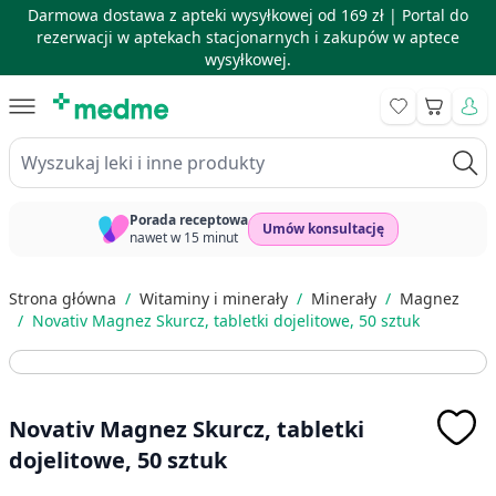
Darmowa dostawa z apteki wysyłkowej od 169 zł |
Portal do
rezerwacji w aptekach stacjonarnych i zakupów w aptece
wysyłkowej.
Skip to Content
Koszyk
Wyszukaj leki i inne produkty
Porada receptowa
Umów konsultację
nawet w 15 minut
Strona główna
/
Witaminy i minerały
/
Minerały
/
Magnez
/
Novativ Magnez Skurcz, tabletki dojelitowe, 50 sztuk
Novativ Magnez Skurcz, tabletki
dojelitowe, 50 sztuk