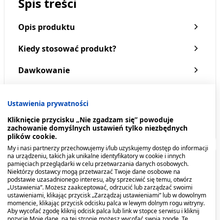
Spis treści
Opis produktu
Kiedy stosować produkt?
Dawkowanie
Przeciwwskazania. Kto nie powinien
Novativ Calcium +
Novativ Islatussan, syrop
Ustawienia prywatności
przyjmować produktu?
Kwercetyna, tabletki
łagodzący kaszel, 120 ml
musujące, 20 sztuk
Kliknięcie przycisku „Nie zgadzam się” powoduje
6,99 zł
15,99 zł
zachowanie domyślnych ustawień tylko niezbędnych
Pokaż więcej
plików cookie.
My i nasi partnerzy przechowujemy i/lub uzyskujemy dostęp do informacji
na urządzeniu, takich jak unikalne identyfikatory w cookie i innych
Opis produktu
pamięciach przeglądarki w celu przetwarzania danych osobowych.
Niektórzy dostawcy mogą przetwarzać Twoje dane osobowe na
podstawie uzasadnionego interesu, aby sprzeciwić się temu, otwórz
NOVATIV Magnez Skurcz to suplement diety, w
„Ustawienia”. Możesz zaakceptować, odrzucić lub zarządzać swoimi
ustawieniami, klikając przycisk „Zarządzaj ustawieniami” lub w dowolnym
skład którego wchodzą: magnez, potas, witamina
momencie, klikając przycisk odcisku palca w lewym dolnym rogu witryny.
B6, witamina D oraz witamina B12. Magnez
Aby wycofać zgodę kliknij odcisk palca lub link w stopce serwisu i kliknij
pozycję Moje dane, na tej stronie możesz wycofać swoją zgodę. Te