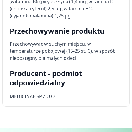
wyboru treści
;witamina B6 (pirydoksyna) 1,4 mg​ ;witamina D
(cholekalcyferol) 2,5 µg​ ;witamina B12
Funkcje specjalne IAB:
(cyjanokobalamina) 1,25 µg​
Użycie dokładnych danych
geolokalizacyjnych
Przechowywanie produktu
Identyfikowanie urządzeń na podstawie
aktywnie żądanych informacji
Przechowywać w suchym miejscu, w
temperaturze pokojowej (15-25 st. C), w sposób
Cele przetwarzania inne niż IAB:
niedostępny dla małych dzieci.
Niezbędne
Producent - podmiot
Wydajność (Performance)
odpowiedzialny
Reklama / śledzenie
MEDICINAE SP.Z O.O.