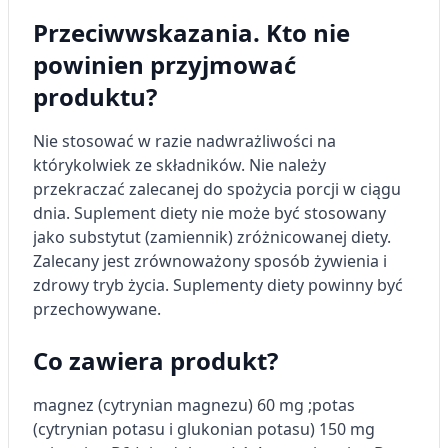
Przeciwwskazania. Kto nie
Tworzenie profili w celu
spersonalizowanych reklam
powinien przyjmować
produktu?
Wykorzystanie profili do wyboru
spersonalizowanych reklam
Nie stosować w razie nadwrażliwości na
Tworzenie profili w celu personalizacji treści
którykolwiek ze składników. Nie należy
przekraczać zalecanej do spożycia porcji w ciągu
Wykorzystywanie profili w celu doboru
dnia. Suplement diety nie może być stosowany
spersonalizowanych treści
jako substytut (zamiennik) zróżnicowanej diety.
Pomiar efektywności reklam
Zalecany jest zrównoważony sposób żywienia i
zdrowy tryb życia. Suplementy diety powinny być
Pomiar efektywności treści
przechowywane.
Rozumienie odbiorców dzięki statystyce lub
kombinacji danych z różnych źródeł
Co zawiera produkt?
Rozwój i ulepszanie usług
magnez (cytrynian magnezu) 60 mg​ ;potas
(cytrynian potasu i glukonian potasu) 150 mg​
Wykorzystywanie ograniczonych danych do