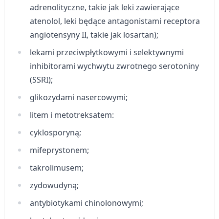
adrenolityczne, takie jak leki zawierające
Cele przetwarzania inne niż IAB:
atenolol, leki będące antagonistami receptora
Niezbędne
angiotensyny II, takie jak losartan);
Wydajność (Performance)
lekami przeciwpłytkowymi i selektywnymi
inhibitorami wychwytu zwrotnego serotoniny
Reklama / śledzenie
(SSRI);
glikozydami nasercowymi;
litem i metotreksatem:
cyklosporyną;
mifeprystonem;
takrolimusem;
zydowudyną;
antybiotykami chinolonowymi;