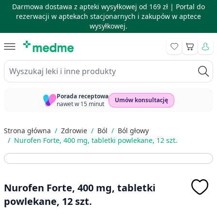
Darmowa dostawa z apteki wysyłkowej od 169 zł |
Portal do
rezerwacji w aptekach stacjonarnych i zakupów w aptece
wysyłkowej.
Skip to Content
Koszyk
Wyszukaj leki i inne produkty
Porada receptowa
Umów konsultację
nawet w 15 minut
Strona główna
/
Zdrowie
/
Ból
/
Ból głowy
/
Nurofen Forte, 400 mg, tabletki powlekane, 12 szt.
Nurofen Forte, 400 mg, tabletki
powlekane, 12 szt.