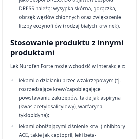
Tworzenie profili w celu personalizacji treści
DRESS należą: wysypka skórna, gorączka,
Wykorzystywanie profili w celu doboru
obrzęk węzłów chłonnych oraz zwiększenie
spersonalizowanych treści
liczby eozynofilów (rodzaj białych krwinek).
Pomiar efektywności reklam
Stosowanie produktu z innymi
Pomiar efektywności treści
produktami
Rozumienie odbiorców dzięki statystyce lub
kombinacji danych z różnych źródeł
Lek
Nurofen Forte
może wchodzić w interakcje z:
Rozwój i ulepszanie usług
lekami o działaniu przeciwzakrzepowym (tj.
rozrzedzające krew/zapobiegające
Wykorzystywanie ograniczonych danych do
wyboru treści
powstawaniu zakrzepów, takie jak aspiryna
Funkcje specjalne IAB:
(kwas acetylosalicylowy), warfaryna,
Użycie dokładnych danych
tyklopidyna);
geolokalizacyjnych
lekami obniżającymi ciśnienie krwi (inhibitory
Identyfikowanie urządzeń na podstawie
ACE, takie jak captopril, leki beta-
aktywnie żądanych informacji