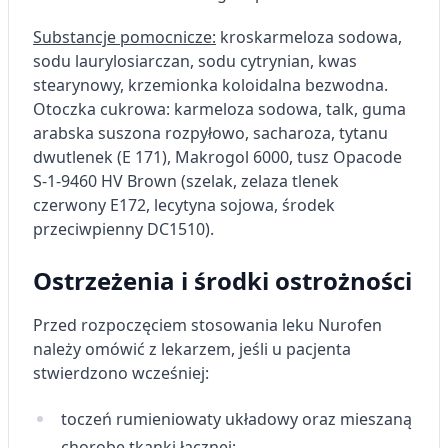
Substancje pomocnicze:
kroskarmeloza sodowa,
sodu laurylosiarczan, sodu cytrynian, kwas
stearynowy, krzemionka koloidalna bezwodna.
Otoczka cukrowa: karmeloza sodowa, talk, guma
arabska suszona rozpyłowo, sacharoza, tytanu
dwutlenek (E 171), Makrogol 6000, tusz Opacode
S-1-9460 HV Brown (szelak, zelaza tlenek
czerwony E172, lecytyna sojowa, środek
przeciwpienny DC1510).
Ostrzeżenia i środki ostrożności
Przed rozpoczęciem stosowania leku Nurofen
należy omówić z lekarzem, jeśli u pacjenta
stwierdzono wcześniej:
toczeń rumieniowaty układowy oraz mieszaną
chorobę tkanki łącznej;