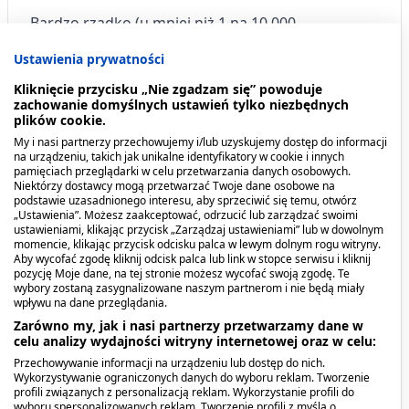
Bardzo rzadko (u mniej niż 1 na 10 000
pacjentów):
Ustawienia prywatności
wrzody trawienne, perforacja lub krwawienie
Kliknięcie przycisku „Nie zgadzam się” powoduje
zachowanie domyślnych ustawień tylko niezbędnych
z przewodu pokarmowego, smoliste stolce,
plików cookie.
krwawe wymioty, wrzodziejące zapalenie
My i nasi partnerzy przechowujemy i/lub uzyskujemy dostęp do informacji
na urządzeniu, takich jak unikalne identyfikatory w cookie i innych
błony śluzowej jamy ustnej, zaostrzenie
pamięciach przeglądarki w celu przetwarzania danych osobowych.
Niektórzy dostawcy mogą przetwarzać Twoje dane osobowe na
zapalenia jelita grubego oraz choroby Crohna,
podstawie uzasadnionego interesu, aby sprzeciwić się temu, otwórz
„Ustawienia”. Możesz zaakceptować, odrzucić lub zarządzać swoimi
aseptyczne zapalenie opon mózgowo-
ustawieniami, klikając przycisk „Zarządzaj ustawieniami” lub w dowolnym
momencie, klikając przycisk odcisku palca w lewym dolnym rogu witryny.
rdzeniowych,
Aby wycofać zgodę kliknij odcisk palca lub link w stopce serwisu i kliknij
pozycję Moje dane, na tej stronie możesz wycofać swoją zgodę. Te
ostra niewydolność nerek, martwica
wybory zostaną zasygnalizowane naszym partnerom i nie będą miały
wpływu na dane przeglądania.
brodawek nerkowych, szczególnie przy
Zarówno my, jak i nasi partnerzy przetwarzamy dane w
długotrwałym użyciu, powodująca wzrost
celu analizy wydajności witryny internetowej oraz w celu:
stężenia mocznika w surowicy krwi i obrzęki,
Przechowywanie informacji na urządzeniu lub dostęp do nich.
Wykorzystywanie ograniczonych danych do wyboru reklam. Tworzenie
hipernatremia (retencja sodu), zmniejszenie
profili związanych z personalizacją reklam. Wykorzystanie profili do
wyboru spersonalizowanych reklam. Tworzenie profili z myślą o
ilości wydalanego moczu