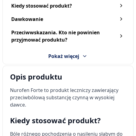
Kiedy stosować produkt?
Dawkowanie
Przeciwwskazania. Kto nie powinien
Nurofen Zatoki, 200 mg +
Nurofen Express Forte,
przyjmować produktu?
30 mg, tabletki
400 mg, kapsułki miękkie,
powlekane, 24 szt.
30 szt.
29,79 zł
35,19 zł
Pokaż więcej
Opis produktu
Nurofen Forte
to produkt leczniczy zawierający
przeciwbólową substancję czynną w wysokiej
dawce.
Kiedy stosować produkt?
Bóle różnego pochodzenia o nasileniu słabym do