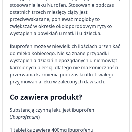
stosowania leku
Nurofen
. Stosowanie podczas
ostatnich trzech miesięcy ciąży jest
przeciwwskazane, ponieważ mogłoby to
zwiększać w okresie okołoporodowym ryzyko
wystąpienia powikłań u matki i u dziecka.
Ibuprofen może w niewielkich ilościach przenikać
do mleka kobiecego. Nie są znane przypadki
wystąpienia działań niepożądanych u niemowląt
karmionych piersią, dlatego nie ma konieczności
przerwania karmienia podczas krótkotrwałego
przyjmowania leku w zaleconych dawkach.
Co zawiera produkt?
Substancją czynną leku jest
ibuprofen
(
Ibuprofenum
)
1 tabletka zawiera 400mg ibuprofenu