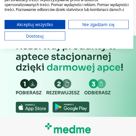
spersonalizowanych treści. Pomiar wydajności reklam. Pomiar wydajności
treści. Poznawanie odbiorców dzięki statystyce lub kombinacji danych z
różnych źródeł. Opracowywanie i ulepszanie usług. Wykorzystywanie
ograniczonych danych do wyboru treści.
Dane mogą być udostępniane poza Unię Europejską i wysyłane do USA.
Akceptuj wszystko
Nie zgadzam się
Twoja zgoda i polityka cookie dotyczą wyłącznie tej witryny/aplikacji.
Dostosuj
Wyświetl listę partnerów (11 dostawców IAB)
Używamy Twoich danych w następujących celach:
Cele przetwarzania IAB:
Przechowywanie informacji na urządzeniu
lub dostęp do nich
Wykorzystywanie ograniczonych danych do
wyboru reklam
Tworzenie profili w celu
spersonalizowanych reklam
Wykorzystanie profili do wyboru
spersonalizowanych reklam
Tworzenie profili w celu personalizacji treści