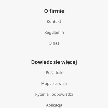
Wykorzystywanie profili w celu doboru
O firmie
spersonalizowanych treści
Kontakt
Pomiar efektywności reklam
Regulamin
Pomiar efektywności treści
Rozumienie odbiorców dzięki statystyce lub
O nas
kombinacji danych z różnych źródeł
Rozwój i ulepszanie usług
Dowiedz się więcej
Wykorzystywanie ograniczonych danych do
wyboru treści
Poradnik
Funkcje specjalne IAB:
Mapa serwisu
Użycie dokładnych danych
geolokalizacyjnych
Pytania i odpowiedzi
Identyfikowanie urządzeń na podstawie
aktywnie żądanych informacji
Aplikacja