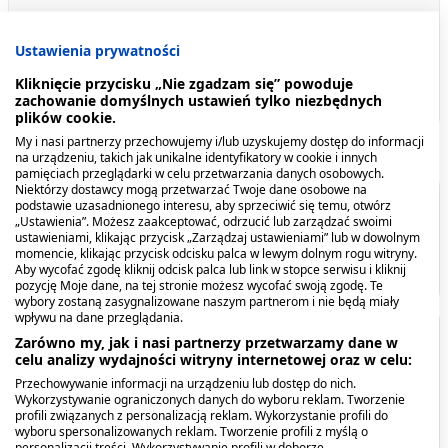
Odbiór w punkcie
Ustawienia prywatności
DHL - Automaty DHL BOX 24/7 i punkty POP
9,99 zł
ORLEN Paczka - ORLEN Paczka
9,99 zł
Kliknięcie przycisku „Nie zgadzam się” powoduje
InPost Paczkomat® 24/7 - InPost Paczkomat® 24/7
17,99 zł
zachowanie domyślnych ustawień tylko niezbędnych
plików cookie.
My i nasi partnerzy przechowujemy i/lub uzyskujemy dostęp do informacji
na urządzeniu, takich jak unikalne identyfikatory w cookie i innych
pamięciach przeglądarki w celu przetwarzania danych osobowych.
Niektórzy dostawcy mogą przetwarzać Twoje dane osobowe na
podstawie uzasadnionego interesu, aby sprzeciwić się temu, otwórz
Spis treści
„Ustawienia”. Możesz zaakceptować, odrzucić lub zarządzać swoimi
ustawieniami, klikając przycisk „Zarządzaj ustawieniami” lub w dowolnym
momencie, klikając przycisk odcisku palca w lewym dolnym rogu witryny.
Producent - podmiot odpowiedzialny
Aby wycofać zgodę kliknij odcisk palca lub link w stopce serwisu i kliknij
pozycję Moje dane, na tej stronie możesz wycofać swoją zgodę. Te
wybory zostaną zasygnalizowane naszym partnerom i nie będą miały
wpływu na dane przeglądania.
Producent - podmiot
Zarówno my, jak i nasi partnerzy przetwarzamy dane w
celu analizy wydajności witryny internetowej oraz w celu:
odpowiedzialny
Przechowywanie informacji na urządzeniu lub dostęp do nich.
Wykorzystywanie ograniczonych danych do wyboru reklam. Tworzenie
profili związanych z personalizacją reklam. Wykorzystanie profili do
NUTRICIA .
wyboru spersonalizowanych reklam. Tworzenie profili z myślą o
personalizacji treści. Wykorzystywanie profili w doborze