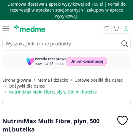
Darmowa dostawa z apteki wysyłkowej od 169 zł |
Portal do
rezerwacji w aptekach stacjonarnych i zakupów w aptece
wysyłkowej.
Skip to Content
Koszyk
Wyszukaj leki i inne produkty
Porada receptowa
Umów konsultację
nawet w 15 minut
Strona główna
/
Mama i dziecko
/
Gotowe posiłki dla dzieci
/
Odżywki dla dzieci
/
NutriniMax Multi Fibre, plyn, 500 ml,butelka
NutriniMax Multi Fibre, plyn, 500
ml,butelka