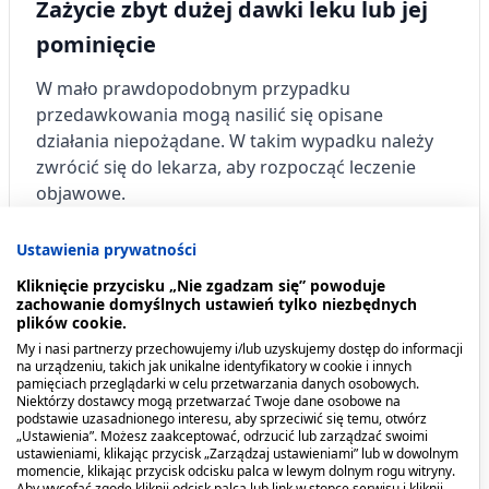
Zażycie zbyt dużej dawki leku lub jej
pominięcie
W mało prawdopodobnym przypadku
przedawkowania mogą nasilić się opisane
działania niepożądane. W takim wypadku należy
zwrócić się do lekarza, aby rozpocząć leczenie
objawowe.
Nie należy stosować dawki podwójnej w celu
Ustawienia prywatności
uzupełnienia pominiętej pastylki twardej.
Kliknięcie przycisku „Nie zgadzam się” powoduje
zachowanie domyślnych ustawień tylko niezbędnych
Przeciwwskazania. Kto nie
plików cookie.
My i nasi partnerzy przechowujemy i/lub uzyskujemy dostęp do informacji
powinien przyjmować leku?
na urządzeniu, takich jak unikalne identyfikatory w cookie i innych
pamięciach przeglądarki w celu przetwarzania danych osobowych.
Niektórzy dostawcy mogą przetwarzać Twoje dane osobowe na
Jeśli pacjent ma uczulenie na oktenidyny
podstawie uzasadnionego interesu, aby sprzeciwić się temu, otwórz
dichlorowodorek lub którykolwiek z pozostałych
„Ustawienia”. Możesz zaakceptować, odrzucić lub zarządzać swoimi
ustawieniami, klikając przycisk „Zarządzaj ustawieniami” lub w dowolnym
składników tego leku.
momencie, klikając przycisk odcisku palca w lewym dolnym rogu witryny.
Aby wycofać zgodę kliknij odcisk palca lub link w stopce serwisu i kliknij