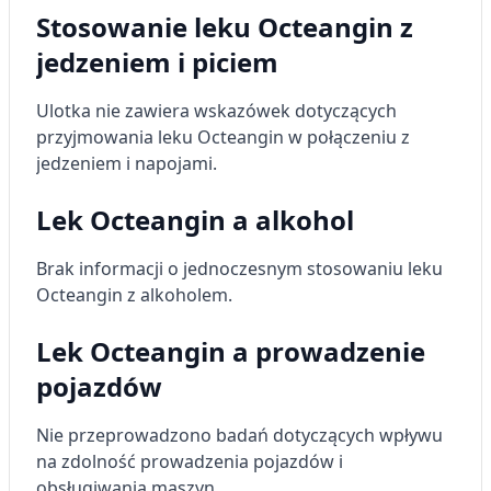
wyboru reklam
Stosowanie leku Octeangin z
jedzeniem i piciem
Tworzenie profili w celu
spersonalizowanych reklam
Ulotka nie zawiera wskazówek dotyczących
Wykorzystanie profili do wyboru
przyjmowania leku Octeangin w połączeniu z
spersonalizowanych reklam
jedzeniem i napojami.
Tworzenie profili w celu personalizacji treści
Lek Octeangin a alkohol
Wykorzystywanie profili w celu doboru
spersonalizowanych treści
Brak informacji o jednoczesnym stosowaniu leku
Octeangin z alkoholem.
Pomiar efektywności reklam
Pomiar efektywności treści
Lek Octeangin a prowadzenie
pojazdów
Rozumienie odbiorców dzięki statystyce lub
kombinacji danych z różnych źródeł
Nie przeprowadzono badań dotyczących wpływu
Rozwój i ulepszanie usług
na zdolność prowadzenia pojazdów i
obsługiwania maszyn.