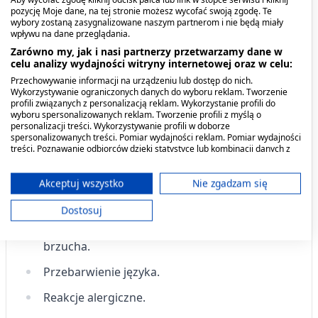
pozycję Moje dane, na tej stronie możesz wycofać swoją zgodę. Te
Działania niepożądane i skutki
wybory zostaną zasygnalizowane naszym partnerom i nie będą miały
wpływu na dane przeglądania.
uboczne
Zarówno my, jak i nasi partnerzy przetwarzamy dane w
celu analizy wydajności witryny internetowej oraz w celu:
Podobnie jak inne leki, Octeangin może
Przechowywanie informacji na urządzeniu lub dostęp do nich.
wywoływać działania niepożądane, które nie
Wykorzystywanie ograniczonych danych do wyboru reklam. Tworzenie
profili związanych z personalizacją reklam. Wykorzystanie profili do
występują u wszystkich pacjentów.
wyboru spersonalizowanych reklam. Tworzenie profili z myślą o
personalizacji treści. Wykorzystywanie profili w doborze
Częstość nieznana (częstość nie może być
spersonalizowanych treści. Pomiar wydajności reklam. Pomiar wydajności
treści. Poznawanie odbiorców dzięki statystyce lub kombinacji danych z
określona na podstawie dostępnych danych):
różnych źródeł. Opracowywanie i ulepszanie usług. Wykorzystywanie
ograniczonych danych do wyboru treści.
Dane mogą być udostępniane poza Unię Europejską i wysyłane do USA.
Akceptuj wszystko
Nie zgadzam się
Podrażnienie błony śluzowej jamy ustnej i
Twoja zgoda i polityka cookie dotyczą wyłącznie tej witryny/aplikacji.
żołądka, takie jak zaburzenia smaku, suchość
Dostosuj
Wyświetl listę partnerów (11 dostawców IAB)
w jamie ustnej, niestrawność, nudności lub ból
Używamy Twoich danych w następujących celach:
brzucha.
Cele przetwarzania IAB:
Przebarwienie języka.
Przechowywanie informacji na urządzeniu
lub dostęp do nich
Reakcje alergiczne.
Wykorzystywanie ograniczonych danych do