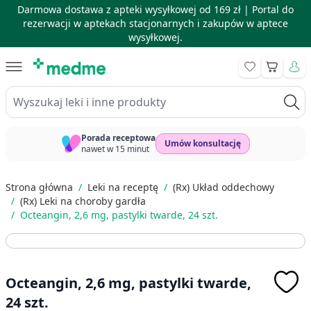
Darmowa dostawa z apteki wysyłkowej od 169 zł |
Portal do
rezerwacji w aptekach stacjonarnych i zakupów w aptece
wysyłkowej.
Skip to Content
Koszyk
Wyszukaj leki i inne produkty
Porada receptowa
Umów konsultację
nawet w 15 minut
Strona główna
/
Leki na receptę
/
(Rx) Układ oddechowy
/
(Rx) Leki na choroby gardła
/
Octeangin, 2,6 mg, pastylki twarde, 24 szt.
Octeangin, 2,6 mg, pastylki twarde,
24 szt.