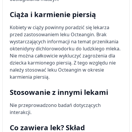
Wykorzystywanie ograniczonych danych do
wyboru treści
Ciąża i karmienie piersią
Funkcje specjalne IAB:
Użycie dokładnych danych
Kobiety w ciąży powinny poradzić się lekarza
geolokalizacyjnych
przed zastosowaniem leku Octeangin.
Brak
wystarczających informacji na temat przenikania
Identyfikowanie urządzeń na podstawie
aktywnie żądanych informacji
oktenidyny dichlorowodorku do ludzkiego mleka.
Nie można całkowicie wykluczyć zagrożenia dla
Cele przetwarzania inne niż IAB:
dziecka karmionego piersią. Z tego względu nie
Niezbędne
należy stosować leku Octeangin w okresie
karmienia piersią.
Wydajność (Performance)
Stosowanie z innymi lekami
Reklama / śledzenie
Nie przeprowadzono badań dotyczących
interakcji.
Co zawiera lek? Skład