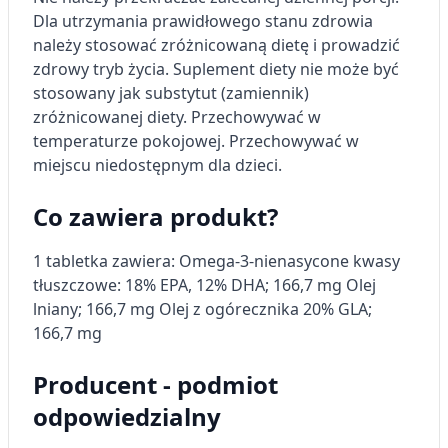
Dla utrzymania prawidłowego stanu zdrowia
Wykorzystywanie profili w celu doboru
należy stosować zróżnicowaną dietę i prowadzić
spersonalizowanych treści
zdrowy tryb życia.
Suplement diety nie może być
stosowany jak substytut (zamiennik)
Pomiar efektywności reklam
zróżnicowanej diety.
Przechowywać w
Pomiar efektywności treści
temperaturze pokojowej.
Przechowywać w
miejscu niedostępnym dla dzieci.
Rozumienie odbiorców dzięki statystyce lub
kombinacji danych z różnych źródeł
Co zawiera produkt?
Rozwój i ulepszanie usług
1 tabletka zawiera:
Omega-3-nienasycone kwasy
Wykorzystywanie ograniczonych danych do
tłuszczowe: 18% EPA, 12% DHA; 166,7 mg
Olej
wyboru treści
lniany; 166,7 mg
Olej z ogórecznika 20% GLA;
Funkcje specjalne IAB:
166,7 mg
Użycie dokładnych danych
geolokalizacyjnych
Producent - podmiot
odpowiedzialny
Identyfikowanie urządzeń na podstawie
aktywnie żądanych informacji