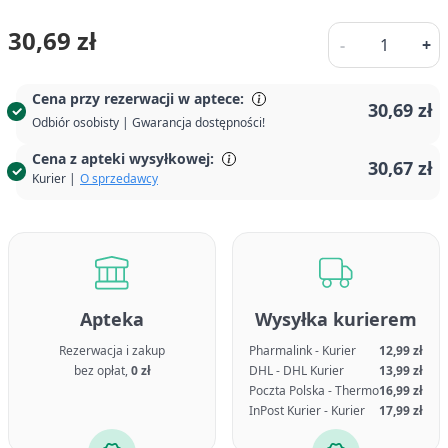
Ilość
30,69 zł
-
+
Cena przy rezerwacji w aptece:
30,69 zł
Odbiór osobisty | Gwarancja dostępności!
Cena z apteki wysyłkowej:
30,67 zł
Kurier |
O sprzedawcy
Apteka
Wysyłka kurierem
Rezerwacja i zakup
Pharmalink - Kurier
12,99 zł
bez opłat,
0 zł
DHL - DHL Kurier
13,99 zł
Poczta Polska - Thermo
16,99 zł
InPost Kurier - Kurier
17,99 zł