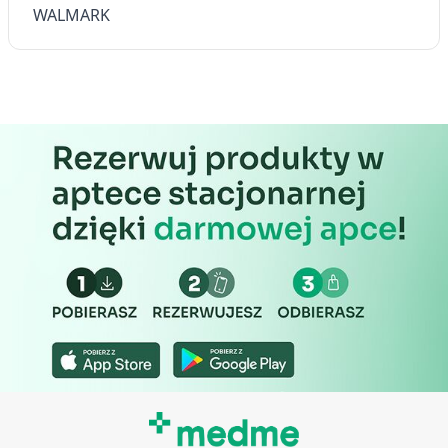
WALMARK
Cele przetwarzania inne niż IAB:
Niezbędne
Wydajność (Performance)
Reklama / śledzenie