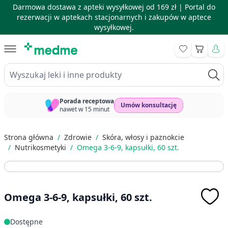
Darmowa dostawa z apteki wysyłkowej od 169 zł |
Portal do
rezerwacji w aptekach stacjonarnych i zakupów w aptece
wysyłkowej.
Skip to Content
Koszyk
Wyszukaj leki i inne produkty
Porada receptowa
Umów konsultację
nawet w 15 minut
Strona główna
/
Zdrowie
/
Skóra, włosy i paznokcie
/
Nutrikosmetyki
/
Omega 3-6-9, kapsułki, 60 szt.
Omega 3-6-9, kapsułki, 60 szt.
Dostępne