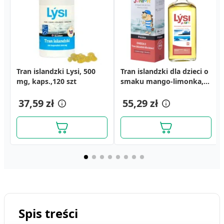
Tran islandzki Lysi, 500
Olej lniany Boflax (Olej
Rostil, 250 mg, tabletki,
Tran islandzki dla dzieci o
Czarnuszka, kapsułki, 60
Detramax Plus, tabletki,
mg, kaps.,120 szt
lniany), dieta Dr.Budwig,
30 szt.
smaku mango-limonka,
szt.
60 szt.
500 ml
240 ml
15,19 zł
36,39 zł
37,59 zł
31,19 zł
55,29 zł
29,39 zł
Spis treści