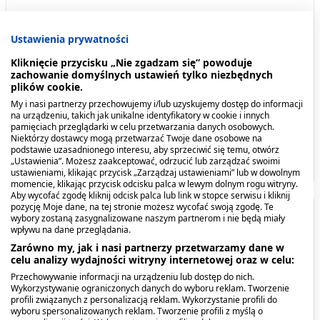
Opis produktu
Ustawienia prywatności
Kiedy stosować produkt?
Kliknięcie przycisku „Nie zgadzam się” powoduje
zachowanie domyślnych ustawień tylko niezbędnych
Dawkowanie
plików cookie.
My i nasi partnerzy przechowujemy i/lub uzyskujemy dostęp do informacji
Przeciwwskazania. Kto nie powinien
na urządzeniu, takich jak unikalne identyfikatory w cookie i innych
Omega-3 forte Naturkaps,
Omegamed Odporność
pamięciach przeglądarki w celu przetwarzania danych osobowych.
przyjmować produktu?
kapsułki, 1000 mg, 60 szt.
1+, syrop, 140 ml
Niektórzy dostawcy mogą przetwarzać Twoje dane osobowe na
podstawie uzasadnionego interesu, aby sprzeciwić się temu, otwórz
23,89 zł
35,39 zł
„Ustawienia”. Możesz zaakceptować, odrzucić lub zarządzać swoimi
Pokaż więcej
ustawieniami, klikając przycisk „Zarządzaj ustawieniami” lub w dowolnym
momencie, klikając przycisk odcisku palca w lewym dolnym rogu witryny.
Aby wycofać zgodę kliknij odcisk palca lub link w stopce serwisu i kliknij
pozycję Moje dane, na tej stronie możesz wycofać swoją zgodę. Te
Opis produktu
wybory zostaną zasygnalizowane naszym partnerom i nie będą miały
wpływu na dane przeglądania.
Zarówno my, jak i nasi partnerzy przetwarzamy dane w
Suplement diety zawiera niezbędne nienasycone
celu analizy wydajności witryny internetowej oraz w celu:
kwasy tłuszczowe (NNKT) pozyskiwane z różnych
Przechowywanie informacji na urządzeniu lub dostęp do nich.
naturalnych źródeł – ryb, siemienia lnianego i
Wykorzystywanie ograniczonych danych do wyboru reklam. Tworzenie
profili związanych z personalizacją reklam. Wykorzystanie profili do
oleju ogórecznika.
wyboru spersonalizowanych reklam. Tworzenie profili z myślą o