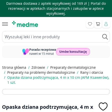
Darmowa dostawa z apteki wysyłkowej od 169 zł |
Portal do
rezerwacji w aptekach stacjonarnych i zakupów w aptece
wysyłkowej.
Skip to Content
Koszyk
Wyszukaj leki i inne produkty
Porada receptowa
Umów konsultację
nawet w 15 minut
Strona główna
/
Zdrowie
/
Preparaty dermatologiczne
/
Preparaty na problemy dermatologiczne
/
Rany i otarcia
/
Opaska dziana podtrzymująca, 4 m x 10 cm (AFM Ksawerów),
1 szt.
Opaska dziana podtrzymująca, 4 m x