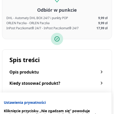
Odbiór w punkcie
DHL - Automaty DHL BOX 24/7 i punkty POP
9,99 zł
ORLEN Paczka - ORLEN Paczka
9,99 zł
InPost Paczkomat® 24/7 - InPost Paczkomat® 24/7
17,99 zł
Spis treści
Opis produktu
Kiedy stosować produkt?
Przeciwwskazania. Kto nie powinien
przyjmować produktu?
Ustawienia prywatności
Kliknięcie przycisku „Nie zgadzam się” powoduje
Co zawiera produkt?