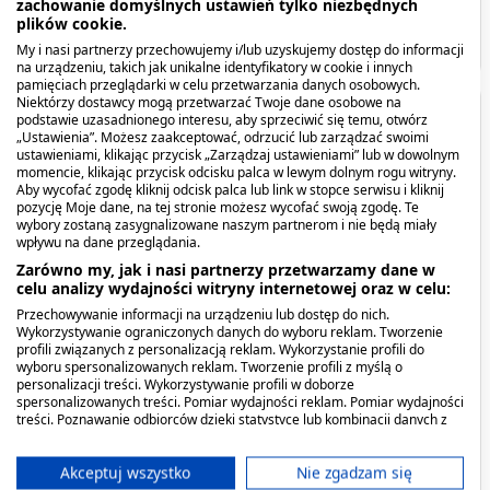
zachowanie domyślnych ustawień tylko niezbędnych
plików cookie.
Pokaż więcej
My i nasi partnerzy przechowujemy i/lub uzyskujemy dostęp do informacji
na urządzeniu, takich jak unikalne identyfikatory w cookie i innych
pamięciach przeglądarki w celu przetwarzania danych osobowych.
Niektórzy dostawcy mogą przetwarzać Twoje dane osobowe na
Opis produktu
podstawie uzasadnionego interesu, aby sprzeciwić się temu, otwórz
„Ustawienia”. Możesz zaakceptować, odrzucić lub zarządzać swoimi
ustawieniami, klikając przycisk „Zarządzaj ustawieniami” lub w dowolnym
Opaska dziana podtrzymująca to wyrób medyczny
momencie, klikając przycisk odcisku palca w lewym dolnym rogu witryny.
Aby wycofać zgodę kliknij odcisk palca lub link w stopce serwisu i kliknij
przeznaczony do podtrzymywania wszelkiego
pozycję Moje dane, na tej stronie możesz wycofać swoją zgodę. Te
rodzaju opatrunków.
wybory zostaną zasygnalizowane naszym partnerom i nie będą miały
wpływu na dane przeglądania.
Zarówno my, jak i nasi partnerzy przetwarzamy dane w
Kiedy stosować produkt?
celu analizy wydajności witryny internetowej oraz w celu:
Przechowywanie informacji na urządzeniu lub dostęp do nich.
Opaska do mocowania opatrunku przy
Wykorzystywanie ograniczonych danych do wyboru reklam. Tworzenie
profili związanych z personalizacją reklam. Wykorzystanie profili do
zranieniach i do usztywniania stawów.
wyboru spersonalizowanych reklam. Tworzenie profili z myślą o
personalizacji treści. Wykorzystywanie profili w doborze
spersonalizowanych treści. Pomiar wydajności reklam. Pomiar wydajności
Przeciwwskazania. Kto nie
treści. Poznawanie odbiorców dzięki statystyce lub kombinacji danych z
różnych źródeł. Opracowywanie i ulepszanie usług. Wykorzystywanie
powinien przyjmować
ograniczonych danych do wyboru treści.
Dane mogą być udostępniane poza Unię Europejską i wysyłane do USA.
Akceptuj wszystko
Nie zgadzam się
produktu?