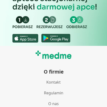
Pomiar efektywności treści
Rozumienie odbiorców dzięki statystyce lub
kombinacji danych z różnych źródeł
Rozwój i ulepszanie usług
Wykorzystywanie ograniczonych danych do
wyboru treści
Funkcje specjalne IAB:
Użycie dokładnych danych
geolokalizacyjnych
O firmie
Identyfikowanie urządzeń na podstawie
aktywnie żądanych informacji
Kontakt
Cele przetwarzania inne niż IAB:
Regulamin
Niezbędne
O nas
Wydajność (Performance)