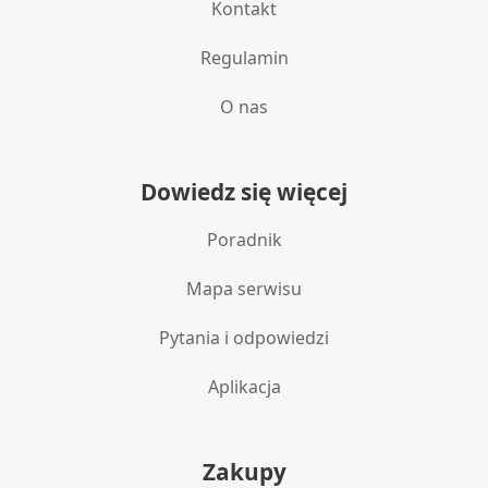
Kontakt
spersonalizowanych treści
Regulamin
Pomiar efektywności reklam
Pomiar efektywności treści
O nas
Rozumienie odbiorców dzięki statystyce lub
kombinacji danych z różnych źródeł
Dowiedz się więcej
Rozwój i ulepszanie usług
Poradnik
Wykorzystywanie ograniczonych danych do
wyboru treści
Mapa serwisu
Funkcje specjalne IAB:
Pytania i odpowiedzi
Użycie dokładnych danych
geolokalizacyjnych
Aplikacja
Identyfikowanie urządzeń na podstawie
aktywnie żądanych informacji
Cele przetwarzania inne niż IAB:
Zakupy