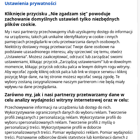
DHL - Automaty DHL BOX 24/7 i punkty POP
9,99 zł
Ustawienia prywatności
ORLEN Paczka - ORLEN Paczka
9,99 zł
Kliknięcie przycisku „Nie zgadzam się” powoduje
InPost Paczkomat® 24/7 - InPost Paczkomat® 24/7
17,99 zł
zachowanie domyślnych ustawień tylko niezbędnych
plików cookie.
My i nasi partnerzy przechowujemy i/lub uzyskujemy dostęp do informacji
na urządzeniu, takich jak unikalne identyfikatory w cookie i innych
pamięciach przeglądarki w celu przetwarzania danych osobowych.
Niektórzy dostawcy mogą przetwarzać Twoje dane osobowe na
Spis treści
podstawie uzasadnionego interesu, aby sprzeciwić się temu, otwórz
„Ustawienia”. Możesz zaakceptować, odrzucić lub zarządzać swoimi
ustawieniami, klikając przycisk „Zarządzaj ustawieniami” lub w dowolnym
momencie, klikając przycisk odcisku palca w lewym dolnym rogu witryny.
Producent - podmiot odpowiedzialny
Aby wycofać zgodę kliknij odcisk palca lub link w stopce serwisu i kliknij
pozycję Moje dane, na tej stronie możesz wycofać swoją zgodę. Te
wybory zostaną zasygnalizowane naszym partnerom i nie będą miały
wpływu na dane przeglądania.
Producent - podmiot
Zarówno my, jak i nasi partnerzy przetwarzamy dane w
celu analizy wydajności witryny internetowej oraz w celu:
odpowiedzialny
Przechowywanie informacji na urządzeniu lub dostęp do nich.
Wykorzystywanie ograniczonych danych do wyboru reklam. Tworzenie
USP ZDROWIE SP.ZO.O.
profili związanych z personalizacją reklam. Wykorzystanie profili do
wyboru spersonalizowanych reklam. Tworzenie profili z myślą o
personalizacji treści. Wykorzystywanie profili w doborze
spersonalizowanych treści. Pomiar wydajności reklam. Pomiar wydajności
treści. Poznawanie odbiorców dzięki statystyce lub kombinacji danych z