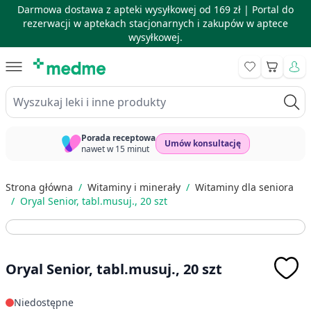
Darmowa dostawa z apteki wysyłkowej od 169 zł |
Portal do
rezerwacji w aptekach stacjonarnych i zakupów w aptece
wysyłkowej.
Skip to Content
Koszyk
Wyszukaj leki i inne produkty
Porada receptowa
Umów konsultację
nawet w 15 minut
Strona główna
/
Witaminy i minerały
/
Witaminy dla seniora
/
Oryal Senior, tabl.musuj., 20 szt
Oryal Senior, tabl.musuj., 20 szt
Niedostępne