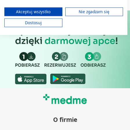
różnych źródeł. Opracowywanie i ulepszanie usług. Wykorzystywanie
ograniczonych danych do wyboru treści.
Dane mogą być udostępniane poza Unię Europejską i wysyłane do USA.
Akceptuj wszystko
Nie zgadzam się
Twoja zgoda i polityka cookie dotyczą wyłącznie tej witryny/aplikacji.
Dostosuj
Wyświetl listę partnerów (11 dostawców IAB)
Używamy Twoich danych w następujących celach:
Cele przetwarzania IAB:
Przechowywanie informacji na urządzeniu
lub dostęp do nich
Wykorzystywanie ograniczonych danych do
wyboru reklam
Tworzenie profili w celu
spersonalizowanych reklam
Wykorzystanie profili do wyboru
spersonalizowanych reklam
Tworzenie profili w celu personalizacji treści
O firmie
Wykorzystywanie profili w celu doboru