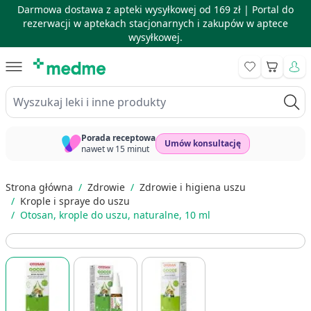
Darmowa dostawa z apteki wysyłkowej od 169 zł |
Portal do
rezerwacji w aptekach stacjonarnych i zakupów w aptece
wysyłkowej.
Skip to Content
Koszyk
Wyszukaj leki i inne produkty
Porada receptowa
Umów konsultację
nawet w 15 minut
Strona główna
/
Zdrowie
/
Zdrowie i higiena uszu
/
Krople i spraye do uszu
/
Otosan, krople do uszu, naturalne, 10 ml