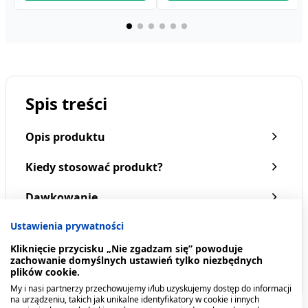
Spis treści
Opis produktu
Kiedy stosować produkt?
Dawkowanie
Ustawienia prywatności
Przeciwwskazania. Kto nie powinien
przyjmować produktu?
Kliknięcie przycisku „Nie zgadzam się” powoduje
zachowanie domyślnych ustawień tylko niezbędnych
plików cookie.
Pokaż więcej
My i nasi partnerzy przechowujemy i/lub uzyskujemy dostęp do informacji
na urządzeniu, takich jak unikalne identyfikatory w cookie i innych