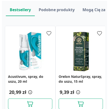
Bestsellery
Podobne produkty
Mogą Cię zai
Acustivum, spray, do
Antotalgin Natural,
Calcium Teva, tabletki
Orelon NaturSpray, spray,
A-Cerumen, preparat do
Nasometin Alergia Lora
uszu, 20 ml
krople do uszu, 15 g
musujące, 14 szt.
do uszu, 15 ml
higieny uszu, 40 ml
(Flonidan Control) 10 mg,
(spray)
tabletki, 10 szt.
6,69 zł
9,99 zł
20,99 zł
17,39 zł
9,39 zł
23,59 zł