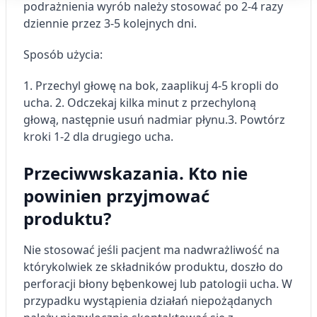
podrażnienia wyrób należy stosować po 2-4 razy
Cele przetwarzania IAB:
dziennie przez 3-5 kolejnych dni.
Przechowywanie informacji na urządzeniu
lub dostęp do nich
Sposób użycia:
Wykorzystywanie ograniczonych danych do
wyboru reklam
1. Przechyl głowę na bok, zaaplikuj 4-5 kropli do
ucha.
2. Odczekaj kilka minut z przechyloną
Tworzenie profili w celu
głową, następnie usuń nadmiar płynu.
3. Powtórz
spersonalizowanych reklam
kroki 1-2 dla drugiego ucha.
Wykorzystanie profili do wyboru
spersonalizowanych reklam
Przeciwwskazania. Kto nie
powinien przyjmować
Tworzenie profili w celu personalizacji treści
produktu?
Wykorzystywanie profili w celu doboru
spersonalizowanych treści
Nie stosować jeśli pacjent ma nadwrażliwość na
Pomiar efektywności reklam
którykolwiek ze składników produktu, doszło do
perforacji błony bębenkowej lub patologii ucha. W
Pomiar efektywności treści
przypadku wystąpienia działań niepożądanych