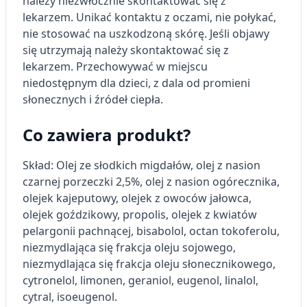
należy niezwłocznie skontaktować się z
Rozumienie odbiorców dzięki statystyce lub
kombinacji danych z różnych źródeł
lekarzem.
Unikać kontaktu z oczami, nie połykać,
nie stosować na uszkodzoną skórę.
Jeśli objawy
Rozwój i ulepszanie usług
się utrzymają należy skontaktować się z
lekarzem.
Przechowywać w miejscu
Wykorzystywanie ograniczonych danych do
niedostępnym dla dzieci, z dala od promieni
wyboru treści
słonecznych i źródeł ciepła.
Funkcje specjalne IAB:
Użycie dokładnych danych
Co zawiera produkt?
geolokalizacyjnych
Skład: Olej ze słodkich migdałów, olej z nasion
Identyfikowanie urządzeń na podstawie
aktywnie żądanych informacji
czarnej porzeczki 2,5%, olej z nasion ogórecznika,
olejek kajeputowy, olejek z owoców jałowca,
Cele przetwarzania inne niż IAB:
olejek goździkowy, propolis, olejek z kwiatów
Niezbędne
pelargonii pachnącej, bisabolol, octan tokoferolu,
niezmydlająca się frakcja oleju sojowego,
Wydajność (Performance)
niezmydlająca się frakcja oleju słonecznikowego,
Reklama / śledzenie
cytronelol, limonen, geraniol, eugenol, linalol,
cytral, isoeugenol.