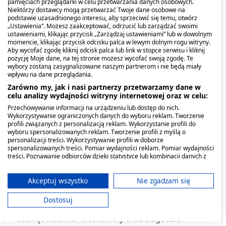
pamięciach przeglądarki w celu przetwarzania danych osobowych.
Niektórzy dostawcy mogą przetwarzać Twoje dane osobowe na
Opis produktu
podstawie uzasadnionego interesu, aby sprzeciwić się temu, otwórz
„Ustawienia”. Możesz zaakceptować, odrzucić lub zarządzać swoimi
ustawieniami, klikając przycisk „Zarządzaj ustawieniami” lub w dowolnym
Wyrób medyczny
Otosan
to naturalne
krople do
momencie, klikając przycisk odcisku palca w lewym dolnym rogu witryny.
uszu
umożliwiające łatwe i nieinwazyjne
usunięcie
Aby wycofać zgodę kliknij odcisk palca lub link w stopce serwisu i kliknij
pozycję Moje dane, na tej stronie możesz wycofać swoją zgodę. Te
zalegającej woskowiny
oraz zapobiegające jej
wybory zostaną zasygnalizowane naszym partnerom i nie będą miały
nadmiernemu powstawaniu.
wpływu na dane przeglądania.
Zarówno my, jak i nasi partnerzy przetwarzamy dane w
celu analizy wydajności witryny internetowej oraz w celu:
Kiedy stosować produkt?
Przechowywanie informacji na urządzeniu lub dostęp do nich.
Wykorzystywanie ograniczonych danych do wyboru reklam. Tworzenie
Wyrób przeznaczony jest do profilaktyki higieny
profili związanych z personalizacją reklam. Wykorzystanie profili do
wyboru spersonalizowanych reklam. Tworzenie profili z myślą o
uszu zarówno osób dorosłych, młodzieży, jak i u
personalizacji treści. Wykorzystywanie profili w doborze
dzieci.
spersonalizowanych treści. Pomiar wydajności reklam. Pomiar wydajności
treści. Poznawanie odbiorców dzięki statystyce lub kombinacji danych z
różnych źródeł. Opracowywanie i ulepszanie usług. Wykorzystywanie
Dawkowanie
ograniczonych danych do wyboru treści.
Dane mogą być udostępniane poza Unię Europejską i wysyłane do USA.
Akceptuj wszystko
Nie zgadzam się
Twoja zgoda i polityka cookie dotyczą wyłącznie tej witryny/aplikacji.
W celu zapobiegania powstawania woskowiny
Dostosuj
Wyświetl listę partnerów (11 dostawców IAB)
krople należy stosować 1 raz w tygodniu.
Aby
usunąć nadmiar woskowiny oraz złagodzić
Używamy Twoich danych w następujących celach: