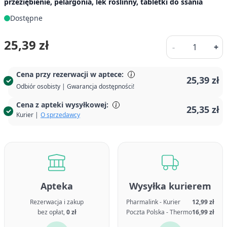
przeziębienie, pelargonia, lek roślinny, tabletki do ssania
Dostępne
Ilość
25,39 zł
-
+
Cena przy rezerwacji w aptece:
25,39 zł
Odbiór osobisty | Gwarancja dostępności!
Cena z apteki wysyłkowej:
25,35 zł
Kurier |
O sprzedawcy
Apteka
Wysyłka kurierem
Rezerwacja i zakup
Pharmalink - Kurier
12,99 zł
bez opłat,
0 zł
Poczta Polska - Thermo
16,99 zł