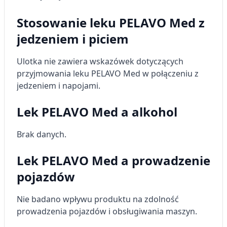
Wykorzystywanie ograniczonych danych do
Stosowanie leku PELAVO Med z
wyboru reklam
jedzeniem i piciem
Tworzenie profili w celu
spersonalizowanych reklam
Ulotka nie zawiera wskazówek dotyczących
przyjmowania leku PELAVO Med w połączeniu z
Wykorzystanie profili do wyboru
jedzeniem i napojami.
spersonalizowanych reklam
Tworzenie profili w celu personalizacji treści
Lek PELAVO Med a alkohol
Wykorzystywanie profili w celu doboru
Brak danych.
spersonalizowanych treści
Pomiar efektywności reklam
Lek PELAVO Med a prowadzenie
pojazdów
Pomiar efektywności treści
Rozumienie odbiorców dzięki statystyce lub
Nie badano wpływu produktu na zdolność
kombinacji danych z różnych źródeł
prowadzenia pojazdów i obsługiwania maszyn.