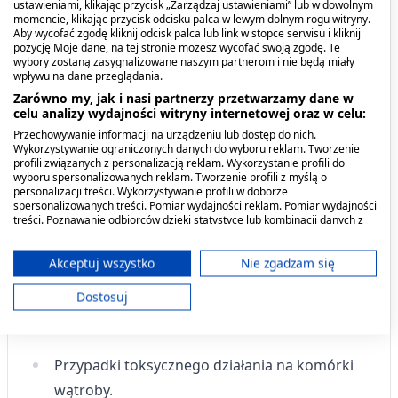
ustawieniami, klikając przycisk „Zarządzaj ustawieniami” lub w dowolnym
Podobnie jak inne leki, PELAVO Med może
momencie, klikając przycisk odcisku palca w lewym dolnym rogu witryny.
wywoływać działania niepożądane, które nie
Aby wycofać zgodę kliknij odcisk palca lub link w stopce serwisu i kliknij
pozycję Moje dane, na tej stronie możesz wycofać swoją zgodę. Te
występują u wszystkich pacjentów.
wybory zostaną zasygnalizowane naszym partnerom i nie będą miały
wpływu na dane przeglądania.
Bardzo rzadko (mogą dotyczyć mniej niż 1 na 10
Zarówno my, jak i nasi partnerzy przetwarzamy dane w
celu analizy wydajności witryny internetowej oraz w celu:
000 osób):
Przechowywanie informacji na urządzeniu lub dostęp do nich.
Wykorzystywanie ograniczonych danych do wyboru reklam. Tworzenie
Łagodne zaburzenia żołądkowo-jelitowe
profili związanych z personalizacją reklam. Wykorzystanie profili do
wyboru spersonalizowanych reklam. Tworzenie profili z myślą o
(biegunka, ból w nadbrzuszu, nudności,
personalizacji treści. Wykorzystywanie profili w doborze
wymioty, utrudnione połykanie).
spersonalizowanych treści. Pomiar wydajności reklam. Pomiar wydajności
treści. Poznawanie odbiorców dzięki statystyce lub kombinacji danych z
różnych źródeł. Opracowywanie i ulepszanie usług. Wykorzystywanie
Łagodne krwawienia z dziąseł lub nosa oraz
ograniczonych danych do wyboru treści.
reakcje alergiczne.
Dane mogą być udostępniane poza Unię Europejską i wysyłane do USA.
Akceptuj wszystko
Nie zgadzam się
Twoja zgoda i polityka cookie dotyczą wyłącznie tej witryny/aplikacji.
Dostosuj
Częstość nieznana (częstość nie może być
Wyświetl listę partnerów (11 dostawców IAB)
określona na podstawie dostępnych danych):
Używamy Twoich danych w następujących celach:
Cele przetwarzania IAB:
Przypadki toksycznego działania na komórki
Przechowywanie informacji na urządzeniu
wątroby.
lub dostęp do nich