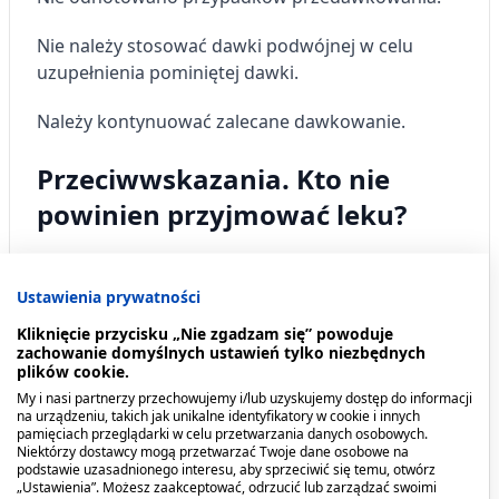
Nie należy stosować dawki podwójnej w celu
uzupełnienia pominiętej dawki.
Należy kontynuować zalecane dawkowanie.
Przeciwwskazania. Kto nie
powinien przyjmować leku?
Nie należy stosować leku Pelavo Med, jeśli pacjent
ma uczulenie na substancję czynną (wyciąg z
Ustawienia prywatności
korzenia pelargonii), na inne gatunki pelargonii
Kliknięcie przycisku „Nie zgadzam się” powoduje
oraz na inne rośliny z rodziny Geraniaceae lub
zachowanie domyślnych ustawień tylko niezbędnych
którykolwiek z pozostałych składników tego leku.
plików cookie.
My i nasi partnerzy przechowujemy i/lub uzyskujemy dostęp do informacji
na urządzeniu, takich jak unikalne identyfikatory w cookie i innych
Działania niepożądane i skutki
pamięciach przeglądarki w celu przetwarzania danych osobowych.
Niektórzy dostawcy mogą przetwarzać Twoje dane osobowe na
uboczne
podstawie uzasadnionego interesu, aby sprzeciwić się temu, otwórz
„Ustawienia”. Możesz zaakceptować, odrzucić lub zarządzać swoimi