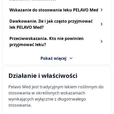
Wskazanie do stosowania leku PELAVO Med
Dawkowanie. Ile i jak często przyjmować
lek PELAVO Med?
Pelavo Kaszel suchy i
Pelavo Med, 20 mg/4 ml,
Przeciwwskazania. Kto nie powinien
mokry, syrop, 175 ml
roztwór doustny, 100 ml
przyjmować leku?
32,59 zł
32,59 zł
Pokaż więcej
Działanie i właściwości
Pelavo Med jest tradycyjnym lekiem roślinnym do
stosowania w określonych wskazaniach
wynikających wyłącznie z długotrwałego
stosowania.