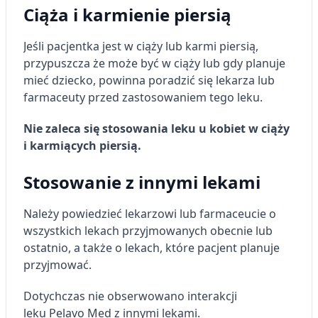
Rozwój i ulepszanie usług
Ciąża i karmienie piersią
Wykorzystywanie ograniczonych danych do
wyboru treści
Jeśli pacjentka jest w ciąży lub karmi piersią,
przypuszcza że może być w ciąży lub gdy planuje
Funkcje specjalne IAB:
mieć dziecko, powinna poradzić się lekarza lub
Użycie dokładnych danych
farmaceuty przed zastosowaniem tego leku.
geolokalizacyjnych
Nie zaleca się stosowania leku u kobiet w ciąży
Identyfikowanie urządzeń na podstawie
aktywnie żądanych informacji
i karmiących piersią.
Cele przetwarzania inne niż IAB:
Stosowanie z innymi lekami
Niezbędne
Należy powiedzieć lekarzowi lub farmaceucie o
Wydajność (Performance)
wszystkich lekach przyjmowanych obecnie lub
Reklama / śledzenie
ostatnio, a także o lekach, które pacjent planuje
przyjmować.
Dotychczas nie obserwowano interakcji
leku Pelavo Med z innymi lekami.