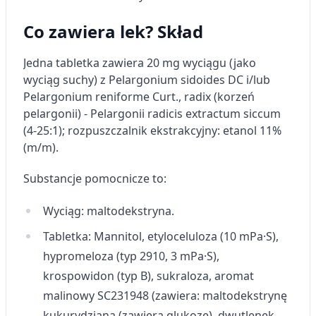
Co zawiera lek? Skład
Jedna tabletka zawiera 20 mg wyciągu (jako
wyciąg suchy) z Pelargonium sidoides DC i/lub
Pelargonium reniforme Curt., radix (korzeń
pelargonii) - Pelargonii radicis extractum siccum
(4-25:1); rozpuszczalnik ekstrakcyjny: etanol 11%
(m/m).
Substancje pomocnicze to:
Wyciąg: maltodekstryna.
Tabletka: Mannitol, etyloceluloza (10 mPa·S),
hypromeloza (typ 2910, 3 mPa·S),
krospowidon (typ B), sukraloza, aromat
malinowy SC231948 (zawiera: maltodekstrynę
kukurydzianą (zawiera glukozę), dwutlenek