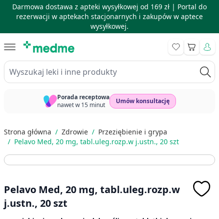
Darmowa dostawa z apteki wysyłkowej od 169 zł |
Portal do
rezerwacji w aptekach stacjonarnych i zakupów w aptece
wysyłkowej.
Skip to Content
Koszyk
Wyszukaj leki i inne produkty
Porada receptowa
Umów konsultację
nawet w 15 minut
Strona główna
/
Zdrowie
/
Przeziębienie i grypa
/
Pelavo Med, 20 mg, tabl.uleg.rozp.w j.ustn., 20 szt
Pelavo Med, 20 mg, tabl.uleg.rozp.w
j.ustn., 20 szt