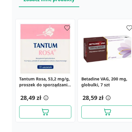
Tantum Rosa, 53,2 mg/g,
Betadine VAG, 200 mg,
proszek do sporządzania
globulki, 7 szt
roztworu
dopochwowego, 10
28,49 zł
28,59 zł
saszetek