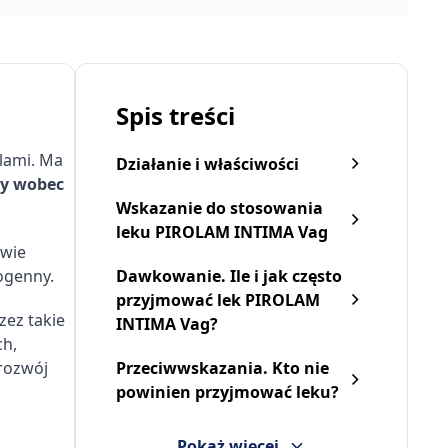
Spis treści
olami. Ma
Działanie i właściwości
ny wobec
Wskazanie do stosowania
leku PIROLAM INTIMA Vag
zwie
ogenny.
Dawkowanie. Ile i jak często
przyjmować lek PIROLAM
zez takie
INTIMA Vag?
ch,
 rozwój
Przeciwwskazania. Kto nie
powinien przyjmować leku?
Pokaż więcej