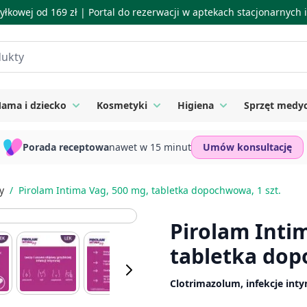
łkowej od 169 zł |
Portal do rezerwacji w aptekach stacjonarnych
ama i dziecko
Kosmetyki
Higiena
Sprzęt medy
ie
 submenu for Suplementy
Toggle submenu for Mama i dziecko
Toggle submenu for Kosmetyki
Toggle submenu for
Porada receptowa
nawet w 15 minut
Umów konsultację
y
/
Pirolam Intima Vag, 500 mg, tabletka dopochwowa, 1 szt.
Pirolam Inti
tabletka dop
Clotrimazolum, infekcje int