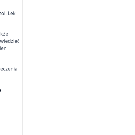
w
ol. Lek
akże
 wiedzieć
ien
leczenia
?