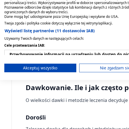
personalizacji treści. Wykorzystywanie profili w doborze spersonalizowanych t
Lek Pirolam Intima Vag stosuje się w leczeniu
z
Poznawanie odbiorców dzięki statystyce lub kombinacji danych z różnych źró
płciowych) wywołanych przez mikroorganizmy, t
ograniczonych danych do wyboru treści.
Dane mogą być udostępniane poza Unię Europejską i wysyłane do USA.
przeznaczony jest do stosowania u dorosłych i 
Twoja zgoda i polityka cookie dotyczą wyłącznie tej witryny/aplikacji.
Wyświetl listę partnerów (11 dostawców IAB)
Podczas współżycia płciowego może dojść do usz
dojść do zarażenia partnerki (niekiedy u mężcz
Używamy Twoich danych w następujących celach:
o swojej chorobie), może również dojść do zar
Cele przetwarzania IAB:
również poddać się leczeniu przeciwgrzybicze
Przechowywanie informacji na urządzeniu lub dostęp do ni
Nie należy samodzielnie stosować leku jeśli in
Wykorzystywanie ograniczonych danych do wyboru reklam
Akceptuj wszystko
Nie zgadzam si
obecnej infekcji.
Tworzenie profili w celu spersonalizowanych reklam
Dawkowanie. Ile i jak częst
Wykorzystanie profili do wyboru spersonalizowanych rekl
O wielkości dawki i metodzie leczenia decyduje
Tworzenie profili w celu personalizacji treści
Wykorzystywanie profili w celu doboru spersonalizowanych 
Dorośli
Pomiar efektywności reklam
Zalecana dawka dla dorosłych i młodzieży w wie