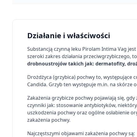
Działanie i właściwości
Substancją czynną leku Pirolam Intima Vag jes
szeroki zakres działania przeciwgrzybiczego, t
drobnoustrojów takich jak: dermatofity, droż
Drożdżyca (grzybica) pochwy to, występujące co
Candida. Grzyb ten występuje m.in. na skórze 
Zakażenia grzybicze pochwy pojawiają się, gd
czynniki jak: stosowanie antybiotyków, niekt
uszkodzenia pochwy oraz ogólne osłabienie or
zakażenia pochwy.
Najczęstszymi objawami zakażenia pochwy są: