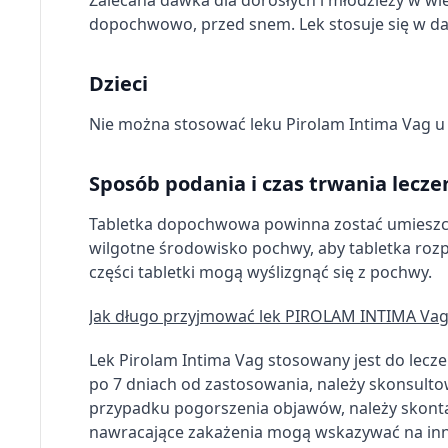
dopochwowo, przed snem. Lek stosuje się w d
Pomiar efektywności treści
Rozumienie odbiorców dzięki statystyce lub kombinacji dan
Dzieci
Rozwój i ulepszanie usług
Nie można stosować leku Pirolam Intima Vag u d
Wykorzystywanie ograniczonych danych do wyboru treści
Sposób podania i czas trwania lecze
Funkcje specjalne IAB:
Użycie dokładnych danych geolokalizacyjnych
Tabletka dopochwowa powinna zostać umieszcz
wilgotne środowisko pochwy, aby tabletka roz
Identyfikowanie urządzeń na podstawie aktywnie żądanych 
części tabletki mogą wyślizgnąć się z pochwy.
Cele przetwarzania inne niż IAB:
Jak długo przyjmować lek PIROLAM INTIMA Vag
Niezbędne
Lek Pirolam Intima Vag stosowany jest do lec
Wydajność (Performance)
po 7 dniach od zastosowania, należy skonsultow
Reklama / śledzenie
przypadku pogorszenia objawów, należy skonta
nawracające zakażenia mogą wskazywać na inn