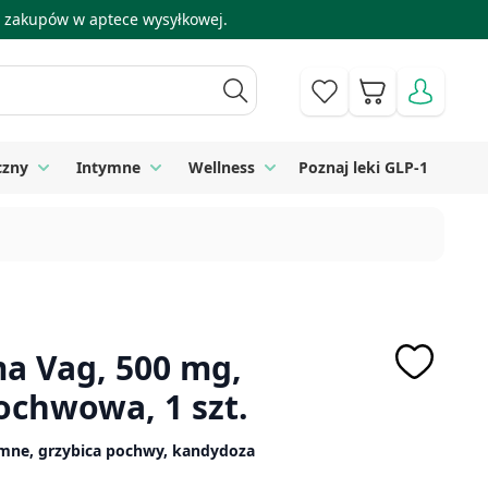
 i zakupów w aptece wysyłkowej.
Koszyk
czny
Intymne
Wellness
Poznaj leki GLP-1
 Higiena
Toggle submenu for Sprzęt medyczny
Toggle submenu for Intymne
Toggle submenu for Wellness
ma Vag, 500 mg,
ochwowa, 1 szt.
ymne, grzybica pochwy, kandydoza