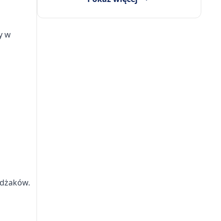
y w
żdżaków.