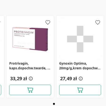
Protrivagin,
Gynoxin Optima,
kaps.dopochw.twarde, 6
20mg/g,krem dopochw.
szt
(i.rów)InPh,Belg,35g
33,29 zł
27,49 zł