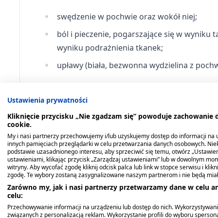
swędzenie w pochwie oraz wokół niej;
ból i pieczenie, pogarszające się w wyniku
wyniku podrażnienia tkanek;
upławy (biała, bezwonna wydzielina z pochwy
Zakażenia pochwy mogą się powtarzać. Aby temu
Ustawienia prywatności
myć i osuszać okolice pochwy w delikatny 
Kliknięcie przycisku „Nie zgadzam się” powoduje zachowanie
cookie.
unikać noszenia ciasnych ubrań;
My i nasi partnerzy przechowujemy i/lub uzyskujemy dostęp do informacji na ur
nosić bawełnianą bieliznę, zamiast rajstop 
innych pamięciach przeglądarki w celu przetwarzania danych osobowych. Ni
podstawie uzasadnionego interesu, aby sprzeciwić się temu, otwórz „Ustawie
ustawieniami, klikając przycisk „Zarządzaj ustawieniami” lub w dowolnym mom
unikać stosowania perfumowanych mydeł i d
witryny. Aby wycofać zgodę kliknij odcisk palca lub link w stopce serwisu i kli
zgodę. Te wybory zostaną zasygnalizowane naszym partnerom i nie będą mia
często wymieniać tampony, ponieważ nasią
Zarówno my, jak i nasi partnerzy przetwarzamy dane w celu an
celu:
Wskazanie do stosowania le
Przechowywanie informacji na urządzeniu lub dostęp do nich. Wykorzystywani
związanych z personalizacją reklam. Wykorzystanie profili do wyboru spersona