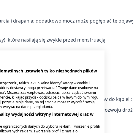
 tarcia i drapania; dodatkowo mocz może pogłębiać te objaw
), które nasilają się zwykle przed menstruacją.
 zapobiec, należy przestrzegać kilku zasad:
sposób, aby uniknąć podrażnień;
 domyślnych ustawień tylko niezbędnych plików
ządzeniu, takich jak unikalne identyfikatory w cookie i
nosić pończochy;
ektórzy dostawcy mogą przetwarzać Twoje dane osobowe na
nia”. Możesz zaakceptować, odrzucić lub zarządzać swoimi
encie, klikając przycisk odcisku palca w lewym dolnym rogu
ezodorantów do higieny intymnej oraz płynów do kąpieli;
knij pozycję Moje dane, na tej stronie możesz wycofać swoją
ły wpływu na dane przeglądania.
knięty krwią tampon jest idealną pożywką dla rozwoju dro
alizy wydajności witryny internetowej oraz w
ku PIROLAM INTIMA Vag
e ograniczonych danych do wyboru reklam. Tworzenie profili
lizowanych reklam. Tworzenie profili z myślą o