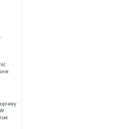
.
nić
zone
poprawy
 W
dnak