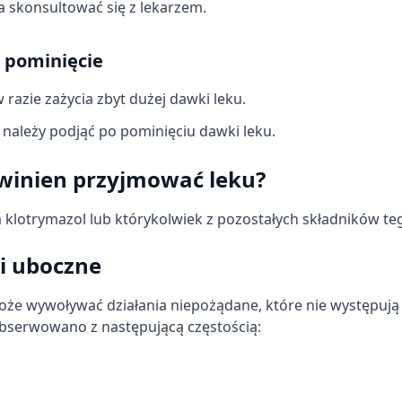
 skonsultować się z lekarzem.
j pominięcie
razie zażycia zbyt dużej dawki leku.
e należy podjąć po pominięciu dawki leku.
owinien przyjmować leku?
a klotrymazol lub którykolwiek z pozostałych składników te
ki uboczne
oże wywoływać działania niepożądane, które nie występują
obserwowano z następującą częstością: