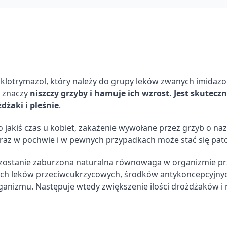
t klotrymazol, który należy do grupy leków zwanych imidaz
o znaczy
niszczy grzyby i hamuje ich wzrost. Jest skutecz
dżaki i pleśnie
.
 jakiś czas u kobiet, zakażenie wywołane przez grzyb o na
oraz w pochwie i w pewnych przypadkach może stać się pat
y zostanie zaburzona naturalna równowaga w organizmie pr
órych leków przeciwcukrzycowych, środków antykoncepcyjny
ganizmu. Następuje wtedy zwiększenie ilości drożdżaków i