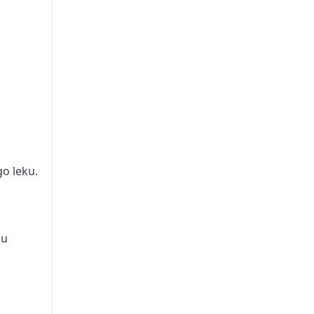
go leku.
 u