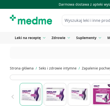
Darmowa dostawa z apteki wysy
Skip to Content
Wyszukaj leki i inne produkty
Leki na receptę
Zdrowie
Suplementy
M
Toggle submenu for Leki na receptę
Toggle submenu for Zdrow
Toggle
Strona główna
/
Seks i zdrowie intymne
/
Zapalenie pochw