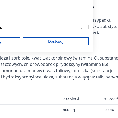
owinien przyjmować produktu?
ożycia w ciągu doby. Nie stosować preparatu w przypadku
ków. Suplement diety nie może być stosowany jako substytu
ch
 zrównoważony sposób żywienia i zdrowy tryb życia.
ę
Dostosuj
uloza i sorbitole, kwas L-askorbinowy (witamina C), substanc
am
szczowych, chlorowodorek pirydoksyny (witamina B6),
ilomonoglutaminowy (kwas foliowy), otoczka (substancje
 hydroksypropyloceluloza, substancja wiążąca: talk, barwn
treści
2 tabletki
% RWS
400 µg
200%
ych z różnych źródeł