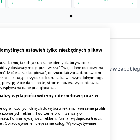
 domyślnych ustawień tylko niezbędnych plików
ządzeniu, takich jak unikalne identyfikatory w cookie i
ektórzy dostawcy mogą przetwarzać Twoje dane osobowe na
ecjalnego przeznaczenia medycznego stosowany w zapobie
nia”. Możesz zaakceptować, odrzucić lub zarządzać swoimi
encie, klikając przycisk odcisku palca w lewym dolnym rogu
knij pozycję Moje dane, na tej stronie możesz wycofać swoją
ły wpływu na dane przeglądania.
alizy wydajności witryny internetowej oraz w
e ograniczonych danych do wyboru reklam. Tworzenie profili
lizowanych reklam. Tworzenie profili z myślą o
reści. Pomiar wydajności reklam. Pomiar wydajności treści.
deł. Opracowywanie i ulepszanie usług. Wykorzystywanie