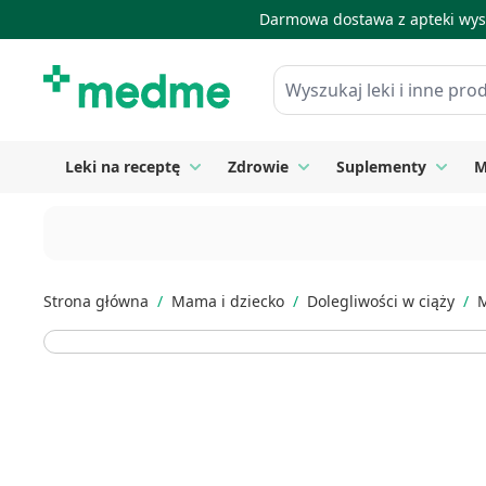
Darmowa dostawa z apteki wysy
Skip to Content
Wyszukaj leki i inne produkty
Leki na receptę
Zdrowie
Suplementy
M
Toggle submenu for Leki na receptę
Toggle submenu for Zdrow
Toggle
Strona główna
/
Mama i dziecko
/
Dolegliwości w ciąży
/
M