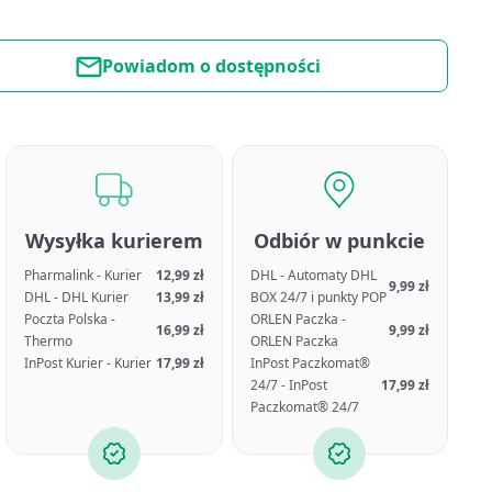
Powiadom o dostępności
Wysyłka kurierem
Odbiór w punkcie
Pharmalink - Kurier
12,99 zł
DHL - Automaty DHL
9,99 zł
DHL - DHL Kurier
13,99 zł
BOX 24/7 i punkty POP
Poczta Polska -
ORLEN Paczka -
16,99 zł
9,99 zł
Thermo
ORLEN Paczka
InPost Kurier - Kurier
17,99 zł
InPost Paczkomat®
24/7 - InPost
17,99 zł
Paczkomat® 24/7