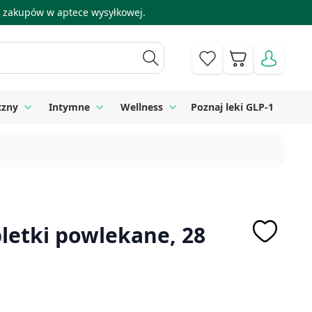
 i zakupów w aptece wysyłkowej.
Koszyk
czny
Intymne
Wellness
Poznaj leki GLP-1
 Higiena
Toggle submenu for Sprzęt medyczny
Toggle submenu for Intymne
Toggle submenu for Wellness
bletki powlekane, 28