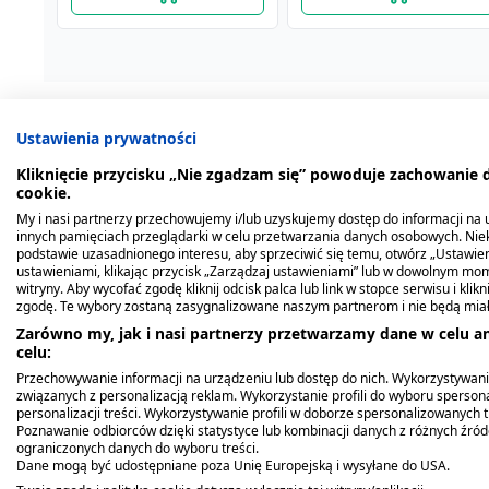
Ustawienia prywatności
Kliknięcie przycisku „Nie zgadzam się” powoduje zachowanie
Opis produktu
cookie.
My i nasi partnerzy przechowujemy i/lub uzyskujemy dostęp do informacji na ur
innych pamięciach przeglądarki w celu przetwarzania danych osobowych. Ni
Prevomit to dietetyczny środek spożywczy sp
podstawie uzasadnionego interesu, aby sprzeciwić się temu, otwórz „Ustawie
mdłości i nudności w ciąży.
ustawieniami, klikając przycisk „Zarządzaj ustawieniami” lub w dowolnym mom
witryny. Aby wycofać zgodę kliknij odcisk palca lub link w stopce serwisu i kli
zgodę. Te wybory zostaną zasygnalizowane naszym partnerom i nie będą mia
Dawkowanie
Zarówno my, jak i nasi partnerzy przetwarzamy dane w celu an
celu:
Zalecane spożycie:
Przechowywanie informacji na urządzeniu lub dostęp do nich. Wykorzystywani
związanych z personalizacją reklam. Wykorzystanie profili do wyboru spersona
personalizacji treści. Wykorzystywanie profili w doborze spersonalizowanych t
Dorośli:
1-2 tabletki dziennie.
Poznawanie odbiorców dzięki statystyce lub kombinacji danych z różnych źró
ograniczonych danych do wyboru treści.
Tabletki należy popić wodą.
Dane mogą być udostępniane poza Unię Europejską i wysyłane do USA.