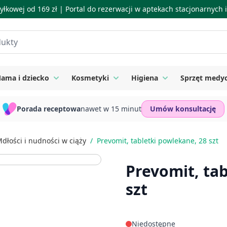
łkowej od 169 zł |
Portal do rezerwacji w aptekach stacjonarnych
ama i dziecko
Kosmetyki
Higiena
Sprzęt medy
ie
 submenu for Suplementy
Toggle submenu for Mama i dziecko
Toggle submenu for Kosmetyki
Toggle submenu for
Porada receptowa
nawet w 15 minut
Umów konsultację
dłości i nudności w ciąży
/
Prevomit, tabletki powlekane, 28 szt
Prevomit, ta
szt
Niedostępne