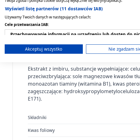
Twoja zgoda i polityka cookie dotyczą wyłącznie tej witryny/aplikacji.
Przeciwwskazania. Kto nie p
Wyświetl listę partnerów (11 dostawców IAB)
Używamy Twoich danych w następujących celach:
Nie należy przekraczać zalecanej porcji do sp
Cele przetwarzania IAB:
nadwrażliwości na którykolwiek z jego składni
Przechowywanie informacji na urządzeniu lub dostęp do ni
(zamiennik) zróżnicowanej diety. Zalecany jest
Wykorzystywanie ograniczonych danych do wyboru reklam
Akceptuj wszystko
Nie zgadzam si
Co zawiera produkt?
Tworzenie profili w celu spersonalizowanych reklam
Ekstrakt z imbiru, substancje wypełniające: cel
Wykorzystanie profili do wyboru spersonalizowanych rekl
przeciwzbrylająca: sole magnezowe kwasów tłu
monoazotan tiaminy (witamina B1), kwas ptero
Tworzenie profili w celu personalizacji treści
zagęszczające: hydroksypropylometyloceluloza i
Wykorzystywanie profili w celu doboru spersonalizowanych 
E171).
Pomiar efektywności reklam
Składniki
Pomiar efektywności treści
Kwas foliowy
Rozumienie odbiorców dzięki statystyce lub kombinacji dan