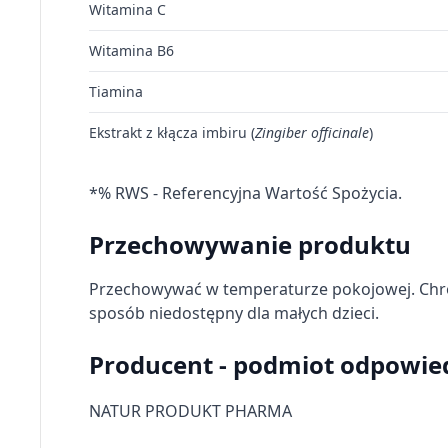
Witamina C
Rozwój i ulepszanie usług
Witamina B6
Wykorzystywanie ograniczonych danych do wyboru treści
Tiamina
Funkcje specjalne IAB:
Ekstrakt z kłącza imbiru (
Zingiber officinale
)
Użycie dokładnych danych geolokalizacyjnych
Identyfikowanie urządzeń na podstawie aktywnie żądanych 
*% RWS - Referencyjna Wartość Spożycia.
Cele przetwarzania inne niż IAB:
Przechowywanie produktu
Niezbędne
Wydajność (Performance)
Przechowywać w temperaturze pokojowej. Chron
sposób niedostępny dla małych dzieci.
Reklama / śledzenie
Producent - podmiot odpowie
NATUR PRODUKT PHARMA