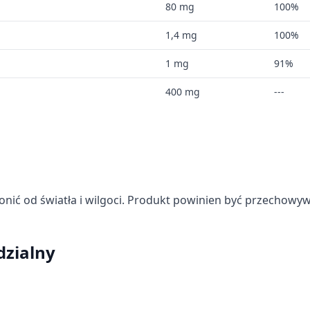
80 mg
100%
1,4 mg
100%
1 mg
91%
400 mg
---
informacji
ić od światła i wilgoci. Produkt powinien być przechowy
dzialny