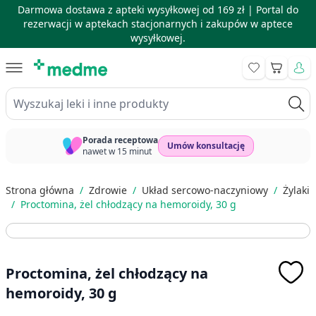
Darmowa dostawa z apteki wysyłkowej od 169 zł |
Portal do
rezerwacji w aptekach stacjonarnych i zakupów w aptece
wysyłkowej.
Skip to Content
Koszyk
Wyszukaj leki i inne produkty
Porada receptowa
Umów konsultację
nawet w 15 minut
Strona główna
/
Zdrowie
/
Układ sercowo-naczyniowy
/
Żylaki
/
Proctomina, żel chłodzący na hemoroidy, 30 g
Proctomina, żel chłodzący na
hemoroidy, 30 g