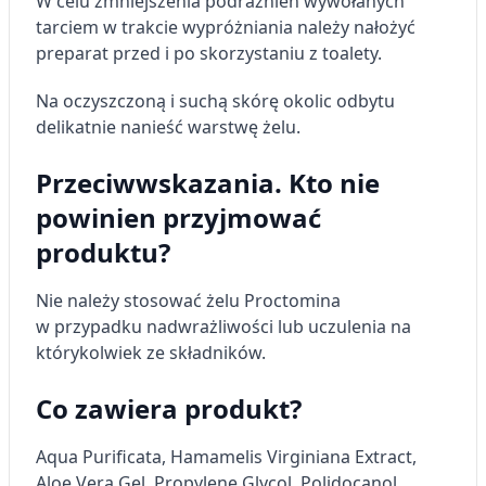
W celu zmniejszenia podrażnień wywołanych
tarciem w trakcie wypróżniania należy nałożyć
Tworzenie profili w celu
preparat przed i po skorzystaniu z toalety.
spersonalizowanych reklam
Na oczyszczoną i suchą skórę okolic odbytu
Wykorzystanie profili do wyboru
spersonalizowanych reklam
delikatnie nanieść warstwę żelu.
Tworzenie profili w celu personalizacji treści
Przeciwwskazania. Kto nie
Wykorzystywanie profili w celu doboru
powinien przyjmować
spersonalizowanych treści
produktu?
Pomiar efektywności reklam
Nie należy stosować żelu Proctomina
Pomiar efektywności treści
w przypadku nadwrażliwości lub uczulenia na
którykolwiek ze składników.
Rozumienie odbiorców dzięki statystyce lub
kombinacji danych z różnych źródeł
Co zawiera produkt?
Rozwój i ulepszanie usług
Aqua Purificata, Hamamelis Virginiana Extract,
Wykorzystywanie ograniczonych danych do
Aloe Vera Gel, Propylene Glycol, Polidocanol,
wyboru treści