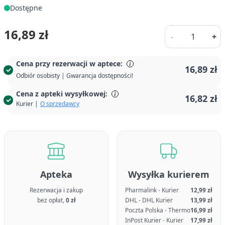
Dostępne
Ilość
16,89 zł
-
+
Cena przy rezerwacji w aptece:
16,89 zł
Odbiór osobisty | Gwarancja dostępności!
Cena z apteki wysyłkowej:
16,82 zł
Kurier |
O sprzedawcy
Apteka
Wysyłka kurierem
Rezerwacja i zakup
Pharmalink - Kurier
12,99 zł
bez opłat,
0 zł
DHL - DHL Kurier
13,99 zł
Poczta Polska - Thermo
16,99 zł
InPost Kurier - Kurier
17,99 zł