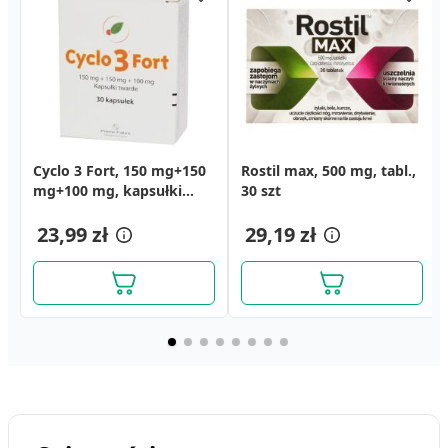
Cyclo 3 Fort, 150 mg+150
Proctomina, maść na
Cerkoderm 15, krem
Rostil max, 500 mg, tabl.,
Esceven, 167 mg, tabletki
Alantan Plus Altek,
mg+100 mg, kapsułki
hemoroidy, 20 g
mocznikowy z AHA, 75 ml
30 szt
powlekane, 40 szt.
zasypka, 100 g
twarde, 30 szt.
15,69 zł
12,99 zł
23,99 zł
19,49 zł
29,19 zł
23,19 zł