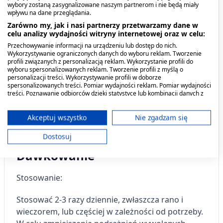
towarzyszące hemoroidom zewnętrznym, łagodzą
wybory zostaną zasygnalizowane naszym partnerom i nie będą miały
świąd i sprzyjają regeneracji podrażnionej okolicy
wpływu na dane przeglądania.
odbytu.
Zarówno my, jak i nasi partnerzy przetwarzamy dane w
celu analizy wydajności witryny internetowej oraz w celu:
Przechowywanie informacji na urządzeniu lub dostęp do nich.
Kiedy stosować produkt?
Wykorzystywanie ograniczonych danych do wyboru reklam. Tworzenie
profili związanych z personalizacją reklam. Wykorzystanie profili do
wyboru spersonalizowanych reklam. Tworzenie profili z myślą o
Przeznaczenie:
personalizacji treści. Wykorzystywanie profili w doborze
spersonalizowanych treści. Pomiar wydajności reklam. Pomiar wydajności
treści. Poznawanie odbiorców dzięki statystyce lub kombinacji danych z
Produkt wskazany do stosowania zewnętrznego,
różnych źródeł. Opracowywanie i ulepszanie usług. Wykorzystywanie
miejscowo na w celu łagodzenia podrażnień i
ograniczonych danych do wyboru treści.
Dane mogą być udostępniane poza Unię Europejską i wysyłane do USA.
objawów towarzyszącym hemoroidom i innym
Akceptuj wszystko
Nie zgadzam się
Twoja zgoda i polityka cookie dotyczą wyłącznie tej witryny/aplikacji.
chorobom okolic odbytu.
Dostosuj
Wyświetl listę partnerów (11 dostawców IAB)
Dawkowanie
Używamy Twoich danych w następujących celach:
Cele przetwarzania IAB:
Stosowanie:
Przechowywanie informacji na urządzeniu
lub dostęp do nich
Stosować 2-3 razy dziennie, zwłaszcza rano i
wieczorem, lub częściej w zależności od potrzeby.
Wykorzystywanie ograniczonych danych do
wyboru reklam