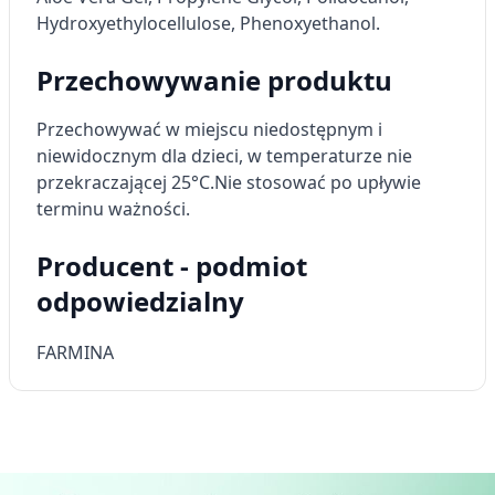
Hydroxyethylocellulose, Phenoxyethanol.
Funkcje specjalne IAB:
Użycie dokładnych danych
Przechowywanie produktu
geolokalizacyjnych
Przechowywać w miejscu niedostępnym i
Identyfikowanie urządzeń na podstawie
aktywnie żądanych informacji
niewidocznym dla dzieci, w temperaturze nie
przekraczającej 25°C.
Nie stosować po upływie
Cele przetwarzania inne niż IAB:
terminu ważności.
Niezbędne
Producent - podmiot
Wydajność (Performance)
odpowiedzialny
Reklama / śledzenie
FARMINA