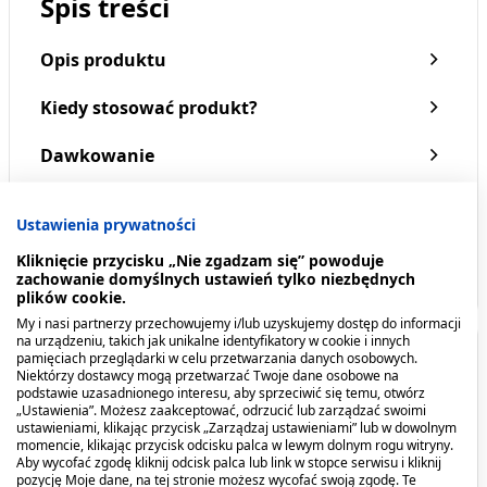
Spis treści
Opis produktu
Kiedy stosować produkt?
Dawkowanie
Przeciwwskazania. Kto nie powinien
Ustawienia prywatności
przyjmować produktu?
Kliknięcie przycisku „Nie zgadzam się” powoduje
zachowanie domyślnych ustawień tylko niezbędnych
Pokaż więcej
plików cookie.
My i nasi partnerzy przechowujemy i/lub uzyskujemy dostęp do informacji
na urządzeniu, takich jak unikalne identyfikatory w cookie i innych
Opis produktu
pamięciach przeglądarki w celu przetwarzania danych osobowych.
Niektórzy dostawcy mogą przetwarzać Twoje dane osobowe na
podstawie uzasadnionego interesu, aby sprzeciwić się temu, otwórz
Proctomina żel zawiera dwa wyciągi roślinne:
„Ustawienia”. Możesz zaakceptować, odrzucić lub zarządzać swoimi
ustawieniami, klikając przycisk „Zarządzaj ustawieniami” lub w dowolnym
z aloesu prawdziwego i oczaru
momencie, klikając przycisk odcisku palca w lewym dolnym rogu witryny.
wirginijskiego. Aloes i oczar redukują objawy
Aby wycofać zgodę kliknij odcisk palca lub link w stopce serwisu i kliknij
pozycję Moje dane, na tej stronie możesz wycofać swoją zgodę. Te