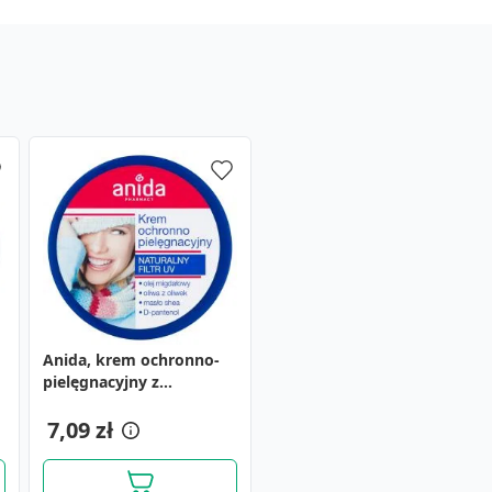
Anida, krem ochronno-
pielęgnacyjny z
naturalnym filtrem UV,
100 ml
7,09 zł