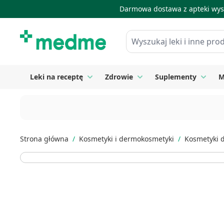
Darmowa dostawa z apteki wysy
Skip to Content
Wyszukaj leki i inne produkty
Leki na receptę
Zdrowie
Suplementy
M
Toggle submenu for Leki na receptę
Toggle submenu for Zdrow
Toggle
Strona główna
/
Kosmetyki i dermokosmetyki
/
Kosmetyki 