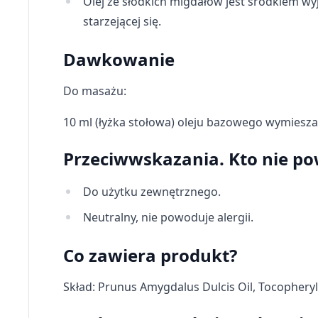
Olej ze słodkich migdałów
jest środkiem wy
starzejącej się.
Dawkowanie
Do masażu
:
10 ml (łyżka stołowa) oleju bazowego wymiesza
Przeciwwskazania. Kto nie p
Do użytku zewnętrznego.
Neutralny, nie powoduje alergii.
Co zawiera produkt?
Skład: Prunus Amygdalus Dulcis Oil
,
Tocopheryl