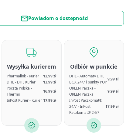
Powiadom o dostępności
Wysyłka kurierem
Odbiór w punkcie
Pharmalink - Kurier
12,99 zł
DHL - Automaty DHL
9,99 zł
DHL - DHL Kurier
13,99 zł
BOX 24/7 i punkty POP
Poczta Polska -
ORLEN Paczka -
16,99 zł
9,99 zł
Thermo
ORLEN Paczka
InPost Kurier - Kurier
17,99 zł
InPost Paczkomat®
24/7 - InPost
17,99 zł
Paczkomat® 24/7