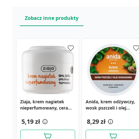
Zobacz inne produkty
Ziaja, krem nagietek
Anida, krem odżywczy,
nieperfumowany, cera
wosk pszczeli i olej
sucha, wrażliwa,
makadamia, 125 ml
normalna, 50 ml
5,19 zł
8,29 zł