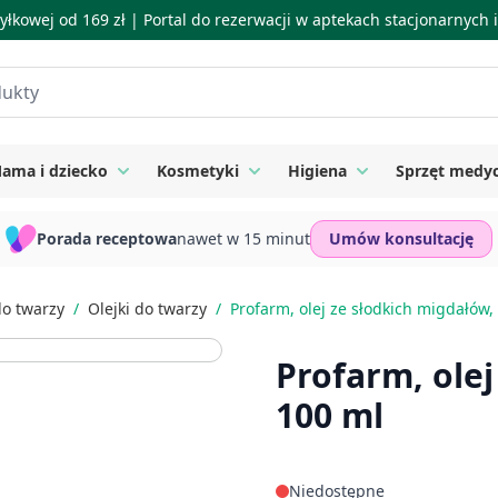
łkowej od 169 zł |
Portal do rezerwacji w aptekach stacjonarnych
ama i dziecko
Kosmetyki
Higiena
Sprzęt medy
ie
 submenu for Suplementy
Toggle submenu for Mama i dziecko
Toggle submenu for Kosmetyki
Toggle submenu for
Porada receptowa
nawet w 15 minut
Umów konsultację
do twarzy
/
Olejki do twarzy
/
Profarm, olej ze słodkich migdałów,
Profarm, olej
100 ml
Niedostępne