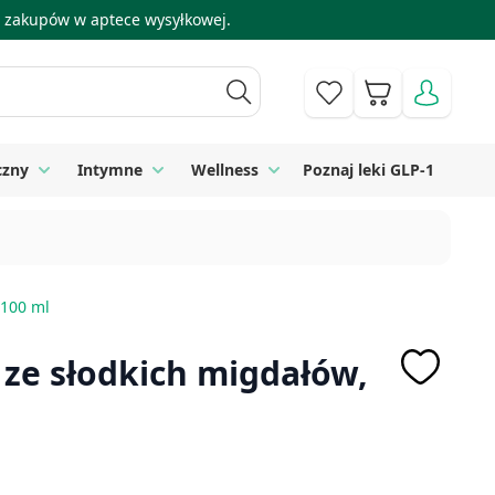
 i zakupów w aptece wysyłkowej.
Koszyk
czny
Intymne
Wellness
Poznaj leki GLP-1
 Higiena
Toggle submenu for Sprzęt medyczny
Toggle submenu for Intymne
Toggle submenu for Wellness
 100 ml
 ze słodkich migdałów,