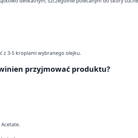
jątkowo delikatnym, szczególnie polecanym do skóry suchej
ć z 3-5 kroplami wybranego olejku.
owinien przyjmować produktu?
 Acetate
.