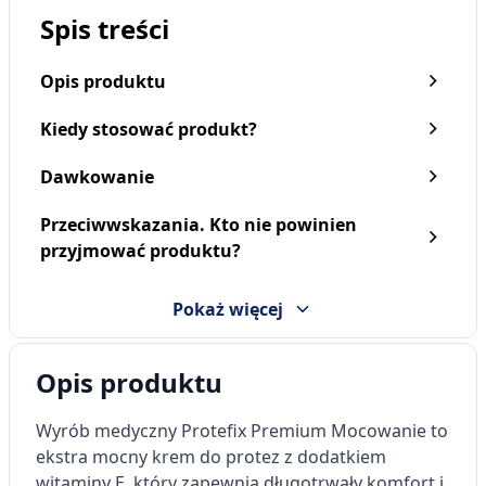
Spis treści
Opis produktu
Kiedy stosować produkt?
Dawkowanie
Przeciwwskazania. Kto nie powinien
Protefix Higiena, tabletki,
Protefix, krem mocujący z
przyjmować produktu?
66 szt.
aloesem, 47 g
29,59 zł
19,29 zł
Pokaż więcej
Opis produktu
Wyrób medyczny
Protefix Premium Mocowanie
to
ekstra mocny
krem do protez
z dodatkiem
witaminy E, który zapewnia długotrwały komfort i