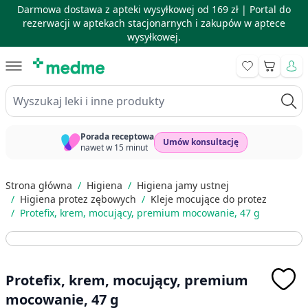
Darmowa dostawa z apteki wysyłkowej od 169 zł |
Portal do
rezerwacji w aptekach stacjonarnych i zakupów w aptece
wysyłkowej.
Skip to Content
Koszyk
Wyszukaj leki i inne produkty
Porada receptowa
Umów konsultację
nawet w 15 minut
Strona główna
/
Higiena
/
Higiena jamy ustnej
/
Higiena protez zębowych
/
Kleje mocujące do protez
/
Protefix, krem, mocujący, premium mocowanie, 47 g
Protefix, krem, mocujący, premium
mocowanie, 47 g