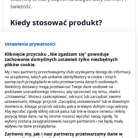
świeżość.
Kiedy stosować produkt?
Przeznacznie:
Ustawienia prywatności
Produkt wskazany jest do stosowania
Kliknięcie przycisku „Nie zgadzam się” powoduje
tymczasowego do mocowania protez zębowych.
zachowanie domyślnych ustawień tylko niezbędnych
plików cookie.
Dawkowanie
My i nasi partnerzy przechowujemy i/lub uzyskujemy dostęp do informacji
na urządzeniu, takich jak unikalne identyfikatory w cookie i innych
pamięciach przeglądarki w celu przetwarzania danych osobowych.
Sposób użycie:
Niektórzy dostawcy mogą przetwarzać Twoje dane osobowe na
podstawie uzasadnionego interesu, aby sprzeciwić się temu, otwórz
„Ustawienia”. Możesz zaakceptować, odrzucić lub zarządzać swoimi
Dokładnie wyczyść protezę zębową oraz błonę
ustawieniami, klikając przycisk „Zarządzaj ustawieniami” lub w dowolnym
momencie, klikając przycisk odcisku palca w lewym dolnym rogu witryny.
jamy ustnej.
Aby wycofać zgodę kliknij odcisk palca lub link w stopce serwisu i kliknij
pozycję Moje dane, na tej stronie możesz wycofać swoją zgodę. Te
W krótkich odcinkach nałóż krem na
wybory zostaną zasygnalizowane naszym partnerom i nie będą miały
wpływu na dane przeglądania.
mokrą lub osuszoną protezę na zagłębienie, w
Zarówno my, jak i nasi partnerzy przetwarzamy dane w
którym będzie ona przylegać do szczęki lub