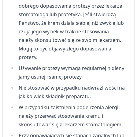
dobrego dopasowania protezy przez lekarza
Wykorzystanie profili do wyboru
spersonalizowanych reklam
stomatologa lub protetyka. Jeśli stwierdzą
Państwo, że krem działa słabiej niż zwykle lub
Tworzenie profili w celu personalizacji treści
czują jego wyciek w trakcie stosowania –
Wykorzystywanie profili w celu doboru
należy skonsultować się ze swoim lekarzem.
spersonalizowanych treści
Mogą to być objawy złego dopasowania
Pomiar efektywności reklam
protezy.
Używanie protezy wymaga regularnej higieny
Pomiar efektywności treści
jamy ustnej i samej protezy.
Rozumienie odbiorców dzięki statystyce lub
kombinacji danych z różnych źródeł
Nie stosować w przypadku nadwrażliwości na
jakikolwiek składnik preparatu.
Rozwój i ulepszanie usług
W przypadku zaistnienia podejrzenia alergii
Wykorzystywanie ograniczonych danych do
należy przerwać stosowanie kremu i
wyboru treści
skonsultować się z lekarzem stomatologiem.
Funkcje specjalne IAB:
Przy ponawiających się
stanach zapalnych lub
Użycie dokładnych danych