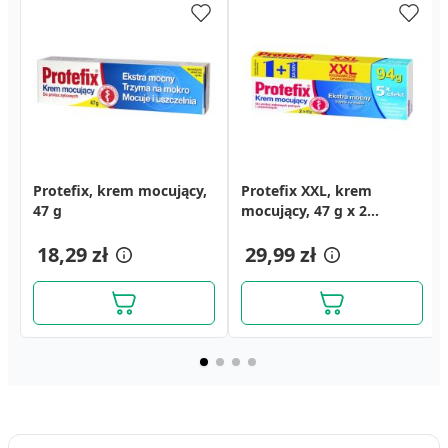
Protefix, krem mocujący,
Protefix, krem mocujący,
Chlorchinaldin, 2 mg,
Protefix XXL, krem
Ajona Stomaticum,
47 g
hypoalergiczny, 47g
tabletki do ssania o
mocujący, 47 g x 2
koncentrat pasty do
smaku czarnej porzeczki,
opakowania (1 + 1 za 50%
zębów, 25 ml
18,29 zł
8,39 zł
20 szt.
18,29 zł
19,49 zł
ceny)
29,99 zł