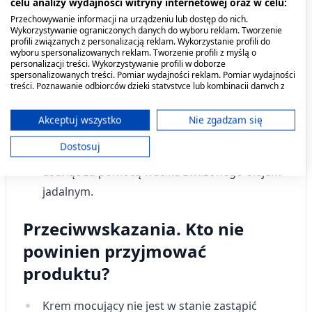
celu analizy wydajności witryny internetowej oraz w celu:
żuchwy.
Przechowywanie informacji na urządzeniu lub dostęp do nich.
Wykorzystywanie ograniczonych danych do wyboru reklam. Tworzenie
profili związanych z personalizacją reklam. Wykorzystanie profili do
Załóż protezę, dociśnij przez kilka sekund lub
wyboru spersonalizowanych reklam. Tworzenie profili z myślą o
lekko przygryź.
personalizacji treści. Wykorzystywanie profili w doborze
spersonalizowanych treści. Pomiar wydajności reklam. Pomiar wydajności
treści. Poznawanie odbiorców dzięki statystyce lub kombinacji danych z
Wstrzymaj się przez minimum 5 minut przed
różnych źródeł. Opracowywanie i ulepszanie usług. Wykorzystywanie
przyjęciem posiłku.
ograniczonych danych do wyboru treści.
Dane mogą być udostępniane poza Unię Europejską i wysyłane do USA.
Akceptuj wszystko
Nie zgadzam się
Ewentualne resztki kremu pozostałe na
Twoja zgoda i polityka cookie dotyczą wyłącznie tej witryny/aplikacji.
Dostosuj
szczęce, żuchwie, czy podniebieniu można
Wyświetl listę partnerów (11 dostawców IAB)
usunąć za pomocą wacika zwilżonego olejem
Używamy Twoich danych w następujących celach:
Cele przetwarzania IAB:
jadalnym.
Przechowywanie informacji na urządzeniu
lub dostęp do nich
Przeciwwskazania. Kto nie
powinien przyjmować
Wykorzystywanie ograniczonych danych do
wyboru reklam
produktu?
Tworzenie profili w celu
spersonalizowanych reklam
Krem mocujący nie jest w stanie zastąpić