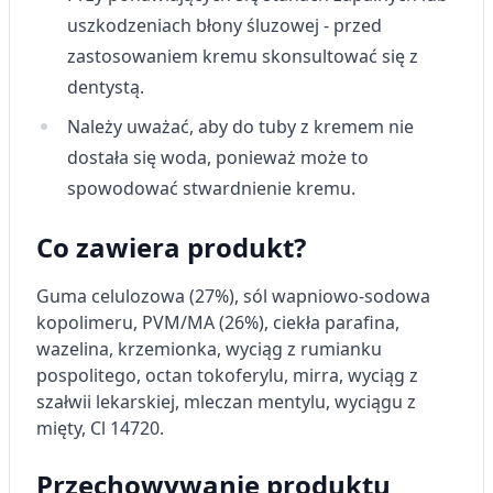
geolokalizacyjnych
uszkodzeniach błony śluzowej - przed
zastosowaniem kremu skonsultować się z
Identyfikowanie urządzeń na podstawie
aktywnie żądanych informacji
dentystą.
Cele przetwarzania inne niż IAB:
Należy uważać, aby do tuby z kremem nie
Niezbędne
dostała się woda, ponieważ może to
spowodować stwardnienie kremu.
Wydajność (Performance)
Co zawiera produkt?
Reklama / śledzenie
Guma celulozowa (27%), sól wapniowo-sodowa
kopolimeru, PVM/MA (26%), ciekła parafina,
wazelina, krzemionka, wyciąg z rumianku
pospolitego, octan tokoferylu, mirra, wyciąg z
szałwii lekarskiej, mleczan mentylu, wyciągu z
mięty, Cl 14720.
Przechowywanie produktu