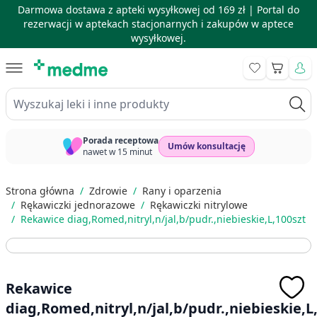
Darmowa dostawa z apteki wysyłkowej od 169 zł |
Portal do
rezerwacji w aptekach stacjonarnych i zakupów w aptece
wysyłkowej.
Skip to Content
Koszyk
Wyszukaj leki i inne produkty
Porada receptowa
Umów konsultację
nawet w 15 minut
Strona główna
/
Zdrowie
/
Rany i oparzenia
/
Rękawiczki jednorazowe
/
Rękawiczki nitrylowe
/
Rekawice diag,Romed,nitryl,n/jal,b/pudr.,niebieskie,L,100szt
Rekawice
diag,Romed,nitryl,n/jal,b/pudr.,niebieskie,L