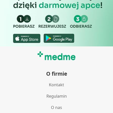
Rozumienie odbiorców dzięki statystyce lub
kombinacji danych z różnych źródeł
Rozwój i ulepszanie usług
Wykorzystywanie ograniczonych danych do
wyboru treści
Funkcje specjalne IAB:
Użycie dokładnych danych geolokalizacyjnych
Identyfikowanie urządzeń na podstawie aktywnie
żądanych informacji
O firmie
Cele przetwarzania inne niż IAB:
Kontakt
Niezbędne
Wydajność (Performance)
Regulamin
Reklama / śledzenie
O nas