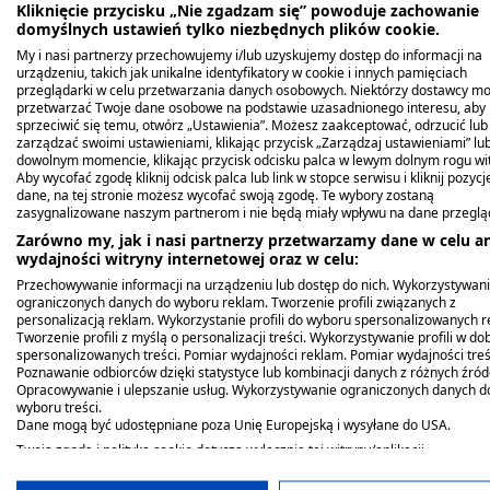
Kliknięcie przycisku „Nie zgadzam się” powoduje zachowanie
Spis treści
domyślnych ustawień tylko niezbędnych plików cookie.
My i nasi partnerzy przechowujemy i/lub uzyskujemy dostęp do informacji na
urządzeniu, takich jak unikalne identyfikatory w cookie i innych pamięciach
Opis produktu
przeglądarki w celu przetwarzania danych osobowych. Niektórzy dostawcy m
przetwarzać Twoje dane osobowe na podstawie uzasadnionego interesu, aby
sprzeciwić się temu, otwórz „Ustawienia”. Możesz zaakceptować, odrzucić lub
Co zawiera produkt?
zarządzać swoimi ustawieniami, klikając przycisk „Zarządzaj ustawieniami” lu
dowolnym momencie, klikając przycisk odcisku palca w lewym dolnym rogu wit
Producent - podmiot odpowiedzialny
Aby wycofać zgodę kliknij odcisk palca lub link w stopce serwisu i kliknij pozyc
dane, na tej stronie możesz wycofać swoją zgodę. Te wybory zostaną
zasygnalizowane naszym partnerom i nie będą miały wpływu na dane przeglą
Rekawice Peha-Soft
Rękawice Peha-Soft vinyl,
Zarówno my, jak i nasi partnerzy przetwarzamy dane w celu an
Nitrile
winylowe, niejałowe,
wydajności witryny internetowej oraz w celu:
Opis produktu
Fino,b/pudr.,diagn.,S, 10
bezpudrowe, rozmiar
Przechowywanie informacji na urządzeniu lub dostęp do nich. Wykorzystywan
szt
4,79 zł
średni, 100 szt.
22,89 zł
ograniczonych danych do wyboru reklam. Tworzenie profili związanych z
Bezpudrowe, nitrylowe rękawice Romed w
personalizacją reklam. Wykorzystanie profili do wyboru spersonalizowanych r
Tworzenie profili z myślą o personalizacji treści. Wykorzystywanie profili w do
rozmiarze L
to wyrób medyczny do ochrony
spersonalizowanych treści. Pomiar wydajności reklam. Pomiar wydajności treś
osobistej, który może być stosowany zarówno w
Poznawanie odbiorców dzięki statystyce lub kombinacji danych z różnych źród
Opracowywanie i ulepszanie usług. Wykorzystywanie ograniczonych danych d
medycynie, jak i w stomatologii, weterynarii,
wyboru treści.
przemyśle kosmetycznym, fryzjerskim oraz
Dane mogą być udostępniane poza Unię Europejską i wysyłane do USA.
spożywczym.
Twoja zgoda i polityka cookie dotyczą wyłącznie tej witryny/aplikacji.
Wyświetl listę partnerów (11 dostawców IAB)