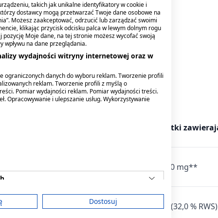
ządzeniu, takich jak unikalne identyfikatory w cookie i
ektórzy dostawcy mogą przetwarzać Twoje dane osobowe na
nia”. Możesz zaakceptować, odrzucić lub zarządzać swoimi
encie, klikając przycisk odcisku palca w lewym dolnym rogu
knij pozycję Moje dane, na tej stronie możesz wycofać swoją
ły wpływu na dane przeglądania.
alizy wydajności witryny internetowej oraz w
uktu.
e ograniczonych danych do wyboru reklam. Tworzenie profili
lizowanych reklam. Tworzenie profili z myślą o
reści. Pomiar wydajności reklam. Pomiar wydajności treści.
deł. Opracowywanie i ulepszanie usług. Wykorzystywanie
2 tabletki zawierają
3 tabletki zawieraj
100,0 mg**
150,0 mg**
ch
ę
Dostosuj
,0 mg (21,4 % RWS*)
120,0 mg (32,0 % RWS)