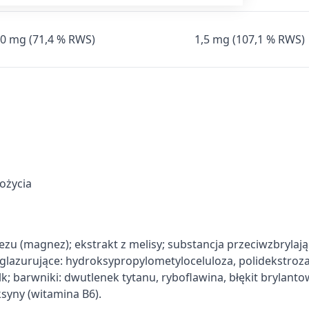
am
,0 mg (71,4 % RWS)
1,5 mg (107,1 % RWS)
treści
ych z różnych źródeł
ożycia
zu (magnez); ekstrakt z melisy; substancja przeciwzbrylają
azurujące: hydroksypropylometyloceluloza, polidekstroza,
lk; barwniki: dwutlenek tytanu, ryboflawina, błękit brylanto
syny (witamina B6).
informacji