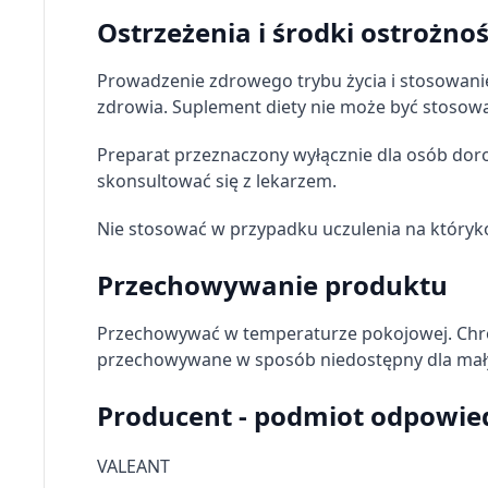
Cele przetwarzania inne niż IAB:
Ostrzeżenia i środki ostrożnoś
Niezbędne
Prowadzenie zdrowego trybu życia i stosowani
Wydajność (Performance)
zdrowia. Suplement diety nie może być stosowa
Reklama / śledzenie
Preparat przeznaczony wyłącznie dla osób doro
skonsultować się z lekarzem.
Nie stosować w przypadku uczulenia na któryk
Przechowywanie produktu
Przechowywać w temperaturze pokojowej. Chroni
przechowywane w sposób niedostępny dla mały
Producent - podmiot odpowie
VALEANT