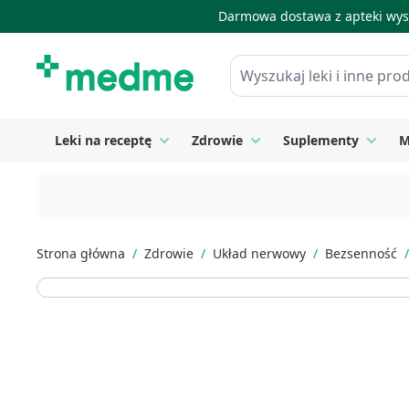
Darmowa dostawa z apteki wysy
Skip to Content
Wyszukaj leki i inne produkty
Leki na receptę
Zdrowie
Suplementy
M
Toggle submenu for Leki na receptę
Toggle submenu for Zdrow
Toggle
Strona główna
/
Zdrowie
/
Układ nerwowy
/
Bezsenność
/