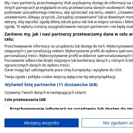
My i nasi partnerzy przechowujemy i/lub uzyskujemy dostęp do informacji na ur
innych pamięciach przeglądarki w celu przetwarzania danych osobowych. Ni
podstawie uzasadnionego interesu, aby sprzeciwić się temu, otwórz „Ustawie
Dawkowanie
ustawieniami, klikając przycisk „Zarządzaj ustawieniami” lub w dowolnym mom
witryny. Aby wycofać zgodę kliknij odcisk palca lub link w stopce serwisu i kli
zgodę. Te wybory zostaną zasygnalizowane naszym partnerom i nie będą mia
1 tabletka 2-3 razy dziennie.
Zarówno my, jak i nasi partnerzy przetwarzamy dane w celu an
celu:
Nie przekraczać zalecanej porcji dziennej prod
Przechowywanie informacji na urządzeniu lub dostęp do nich. Wykorzystywani
związanych z personalizacją reklam. Wykorzystanie profili do wyboru spersona
Co zawiera produkt?
personalizacji treści. Wykorzystywanie profili w doborze spersonalizowanych t
Poznawanie odbiorców dzięki statystyce lub kombinacji danych z różnych źró
ograniczonych danych do wyboru treści.
Dane mogą być udostępniane poza Unię Europejską i wysyłane do USA.
Twoja zgoda i polityka cookie dotyczą wyłącznie tej witryny/aplikacji.
Składnik
Wyświetl listę partnerów (11 dostawców IAB)
Używamy Twoich danych w następujących celach:
Cele przetwarzania IAB:
Ekstrakt z melisy
Przechowywanie informacji na urządzeniu lub dostęp do ni
Wykorzystywanie ograniczonych danych do wyboru reklam
Akceptuj wszystko
Nie zgadzam si
Magnez
80