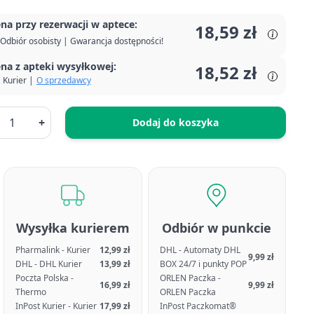
na przy rezerwacji w aptece:
18,59 zł
Odbiór osobisty | Gwarancja dostępności!
na z apteki wysyłkowej:
18,52 zł
Kurier |
O sprzedawcy
+
Dodaj do koszyka
Wysyłka kurierem
Odbiór w punkcie
Pharmalink - Kurier
12,99 zł
DHL - Automaty DHL
9,99 zł
DHL - DHL Kurier
13,99 zł
BOX 24/7 i punkty POP
Poczta Polska -
ORLEN Paczka -
16,99 zł
9,99 zł
Thermo
ORLEN Paczka
InPost Kurier - Kurier
17,99 zł
InPost Paczkomat®