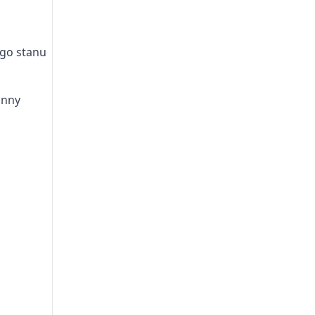
ego stanu
inny