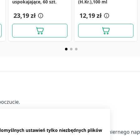
uspokajające, 60 szt.
szt.
kapsułki, 30 szt.
(H.Kr.),100 ml
tabletki, 30 szt.
9,59 zł
23,19 zł
10,09 zł
12,19 zł
16,99 zł
poczucie.
 domyślnych ustawień tylko niezbędnych plików
ako uzupełnienie diety w stanach stresu, nadmiernego nap