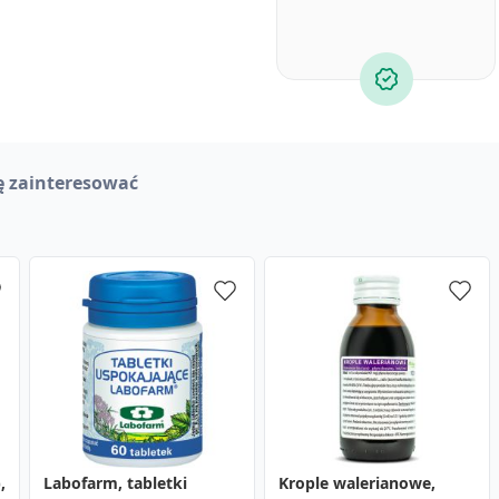
ę zainteresować
,
Labofarm, tabletki
Dobry Sen, tabletki, 30
Hepason Complex,
Krople walerianowe,
Nervocol Complex,