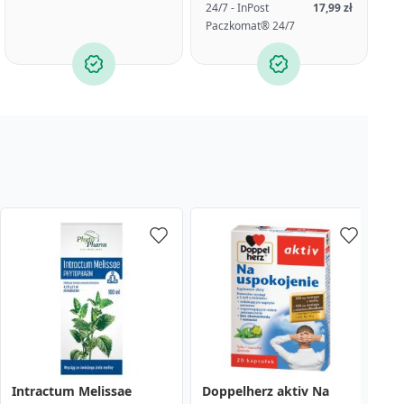
24/7 - InPost
17,99 zł
Paczkomat® 24/7
Intractum Melissae
Doppelherz aktiv Na
N