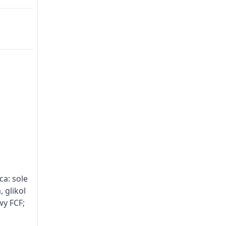
ca: sole
 glikol
wy FCF;