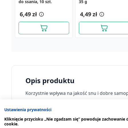
do ssania, 10 szt.
szt.
35 g
powlekane, 30 szt
musujące, 14 szt.
15,99 zł
6,69 zł
6,49 zł
22,69 zł
4,49 zł
20,29 zł
Opis produktu
Korzystnie wpływa na jakość snu i dobre samo
Kiedy stosować produkt?
Ustawienia prywatności
Kliknięcie przycisku „Nie zgadzam się” powoduje zachowanie
Wspomagająco w trudnościach z zasypianiem. J
cookie.
nerwowego, niepokoju.