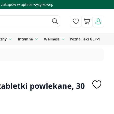
 i zakupów w aptece wysyłkowej.
Koszyk
czny
Intymne
Wellness
Poznaj leki GLP-1
 Higiena
Toggle submenu for Sprzęt medyczny
Toggle submenu for Intymne
Toggle submenu for Wellness
tabletki powlekane, 30