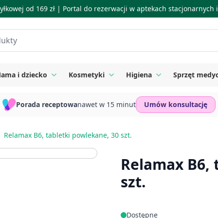
łkowej od 169 zł |
Portal do rezerwacji w aptekach stacjonarnych
ama i dziecko
Kosmetyki
Higiena
Sprzęt medy
ie
 submenu for Suplementy
Toggle submenu for Mama i dziecko
Toggle submenu for Kosmetyki
Toggle submenu for
Porada receptowa
nawet w 15 minut
Umów konsultację
Relamax B6, tabletki powlekane, 30 szt.
Relamax B6, 
szt.
Dostępne