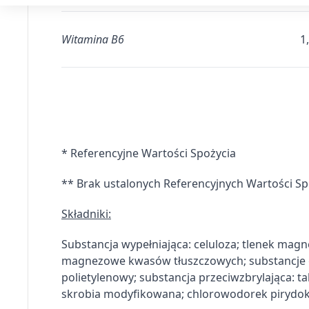
Tworzenie profili w celu spersonalizowanych reklam
Wykorzystanie profili do wyboru spersonalizowanych rekl
Witamina B6
1
Tworzenie profili w celu personalizacji treści
Wykorzystywanie profili w celu doboru spersonalizowanych 
Pomiar efektywności reklam
Pomiar efektywności treści
* Referencyjne Wartości Spożycia
Rozumienie odbiorców dzięki statystyce lub kombinacji dan
** Brak ustalonych Referencyjnych Wartości Sp
Rozwój i ulepszanie usług
Składniki:
Wykorzystywanie ograniczonych danych do wyboru treści
Substancja wypełniająca: celuloza; tlenek magne
Funkcje specjalne IAB:
magnezowe kwasów tłuszczowych; substancje gl
Użycie dokładnych danych geolokalizacyjnych
polietylenowy; substancja przeciwzbrylająca: ta
skrobia modyfikowana; chlorowodorek pirydok
Identyfikowanie urządzeń na podstawie aktywnie żądanych 