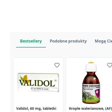
Bestsellery
Podobne produkty
Mogą Ci
Validol, 60 mg, tabletki
Valerin Sen, tabletki, 20
2KC, tabletki, 12 szt.
Krople walerianowe, (AF)
Sen Aurovitas, tabletki
Calcium Teva, tabletki