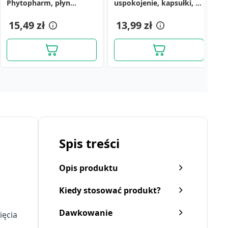
Phytopharm, płyn
uspokojenie, kapsułki, 20
2
doustny, 100 ml
szt.
15,49 zł
13,99 zł
3
Spis treści
Opis produktu
Kiedy stosować produkt?
Dawkowanie
ięcia