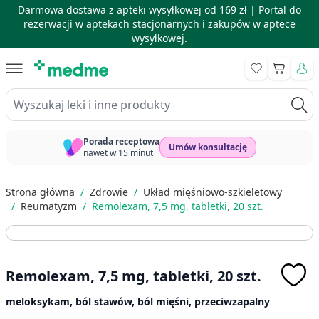
Darmowa dostawa z apteki wysyłkowej od 169 zł |
Portal do
rezerwacji w aptekach stacjonarnych i zakupów w aptece
wysyłkowej.
Skip to Content
Koszyk
Wyszukaj leki i inne produkty
Porada receptowa
Umów konsultację
nawet w 15 minut
Strona główna
/
Zdrowie
/
Układ mięśniowo-szkieletowy
/
Reumatyzm
/
Remolexam, 7,5 mg, tabletki, 20 szt.
Remolexam, 7,5 mg, tabletki, 20 szt.
meloksykam, ból stawów, ból mięśni, przeciwzapalny