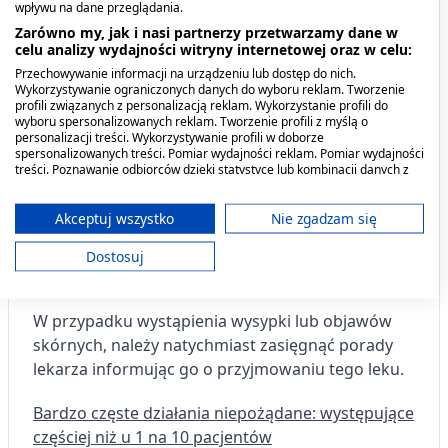
wpływu na dane przeglądania.
skórnym często towarzyszą objawy
Zarówno my, jak i nasi partnerzy przetwarzamy dane w
grypopodobne.
Wysypka może rozwijać się do
celu analizy wydajności witryny internetowej oraz w celu:
uogólnionych pęcherzy lub odzielania się
Przechowywanie informacji na urządzeniu lub dostęp do nich.
naskórka.
Wykorzystywanie ograniczonych danych do wyboru reklam. Tworzenie
profili związanych z personalizacją reklam. Wykorzystanie profili do
wyboru spersonalizowanych reklam. Tworzenie profili z myślą o
Najwyższe ryzyko wystąpienia ciężkich reakcji
personalizacji treści. Wykorzystywanie profili w doborze
spersonalizowanych treści. Pomiar wydajności reklam. Pomiar wydajności
skórnych występuje w pierwszych tygodniach
treści. Poznawanie odbiorców dzięki statystyce lub kombinacji danych z
leczenia.
U pacjentów, u których wystąpił zespół
różnych źródeł. Opracowywanie i ulepszanie usług. Wykorzystywanie
ograniczonych danych do wyboru treści.
Stevensa-Johnsona, toksyczne martwicze
Dane mogą być udostępniane poza Unię Europejską i wysyłane do USA.
Akceptuj wszystko
Nie zgadzam się
oddzielanie się naskórka podczas stosowania
Twoja zgoda i polityka cookie dotyczą wyłącznie tej witryny/aplikacji.
meloksykamu, nie można wznawiać leczenia
Dostosuj
Wyświetl listę partnerów (11 dostawców IAB)
meloksykamem.
Używamy Twoich danych w następujących celach:
Cele przetwarzania IAB:
W przypadku wystąpienia wysypki lub objawów
skórnych, należy natychmiast zasięgnąć porady
Przechowywanie informacji na urządzeniu
lub dostęp do nich
lekarza informując go o przyjmowaniu tego leku.
Wykorzystywanie ograniczonych danych do
Bardzo częste działania niepożądane: występujące
wyboru reklam
częściej niż u 1 na 10 pacjentów