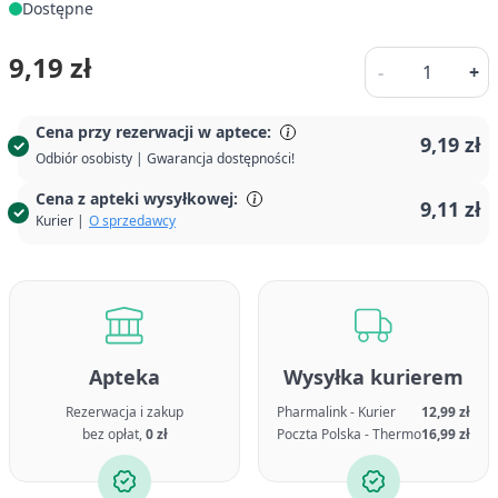
Dostępne
Ilość
9,19 zł
-
+
Cena przy rezerwacji w aptece:
9,19 zł
Odbiór osobisty | Gwarancja dostępności!
Cena z apteki wysyłkowej:
9,11 zł
Kurier |
O sprzedawcy
Apteka
Wysyłka kurierem
Rezerwacja i zakup
Pharmalink - Kurier
12,99 zł
bez opłat,
0 zł
Poczta Polska - Thermo
16,99 zł