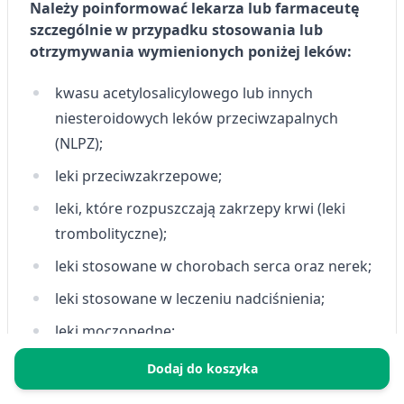
Należy poinformować lekarza lub farmaceutę
szczególnie w przypadku stosowania lub
otrzymywania wymienionych poniżej leków:
kwasu acetylosalicylowego lub innych
niesteroidowych leków przeciwzapalnych
(NLPZ);
leki przeciwzakrzepowe;
leki, które rozpuszczają zakrzepy krwi (leki
trombolityczne);
leki stosowane w chorobach serca oraz nerek;
leki stosowane w leczeniu nadciśnienia;
leki moczopędne;
kortykosteroidy (stosowane w celu leczenia
Dodaj do koszyka
chorób zapalnych lub alergicznych);