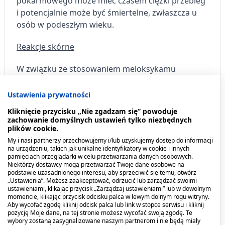
pokarmowego może mieć czasem ciężki przebieg
i potencjalnie może być śmiertelne, zwłaszcza u
osób w podeszłym wieku.
Reakcje skórne
W związku ze stosowaniem meloksykamu
zgłaszano potencjalnie zagrażające życiu wysypki
skórne (zespół Stevensa-Johnsona, toksyczne
Ustawienia prywatności
martwicze oddzielanie się naskórka), występujące
Kliknięcie przycisku „Nie zgadzam się” powoduje
początkowo jako czerwonawe kropki lub okrągłe
zachowanie domyślnych ustawień tylko niezbędnych
plików cookie.
plamy na tułowiu, często z centralnymi
pęcherzami.
My i nasi partnerzy przechowujemy i/lub uzyskujemy dostęp do informacji
na urządzeniu, takich jak unikalne identyfikatory w cookie i innych
pamięciach przeglądarki w celu przetwarzania danych osobowych.
Dodatkowe objawy, które można zaobserwować
Niektórzy dostawcy mogą przetwarzać Twoje dane osobowe na
podstawie uzasadnionego interesu, aby sprzeciwić się temu, otwórz
obejmują wrzody w jamie ustnej, gardle, nosie, na
„Ustawienia”. Możesz zaakceptować, odrzucić lub zarządzać swoimi
narządach płciowych i zapalenie spojówek
ustawieniami, klikając przycisk „Zarządzaj ustawieniami” lub w dowolnym
momencie, klikając przycisk odcisku palca w lewym dolnym rogu witryny.
(czerwone i opuchnięte oczy).
Aby wycofać zgodę kliknij odcisk palca lub link w stopce serwisu i kliknij
pozycję Moje dane, na tej stronie możesz wycofać swoją zgodę. Te
Tym potencjalnie zagrażającym życiu wysypkom
wybory zostaną zasygnalizowane naszym partnerom i nie będą miały