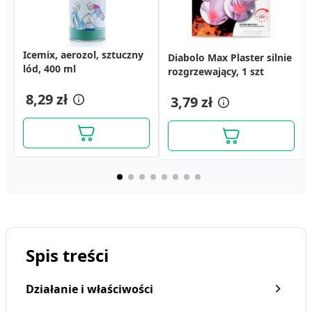
Icemix, aerozol, sztuczny
Icemix, aerozol, sztuczny
Aspicam Bio, 7,5 mg,
Diabolo Max Plaster silnie
Opokan, 7,5 mg, tabletki,
Heltiso aroma Vapomax
lód, 400 ml
lód, 400 ml
tabletki, 10 szt.
rozgrzewający, 1 szt
10 szt.
maść rozgrzewająco -
8,29 zł
pielęgnująca 50 g
17,99 zł
8,29 zł
6,99 zł
3,79 zł
8,29 zł
Spis treści
Działanie i właściwości