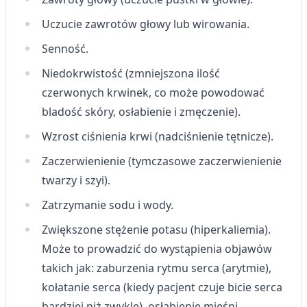
Funkcje specjalne IAB:
Uczucie zawrotów głowy lub wirowania.
Użycie dokładnych danych
geolokalizacyjnych
Senność.
Identyfikowanie urządzeń na podstawie
Niedokrwistość (zmniejszona ilość
aktywnie żądanych informacji
czerwonych krwinek, co może powodować
Cele przetwarzania inne niż IAB:
bladość skóry, osłabienie i zmęczenie).
Niezbędne
Wzrost ciśnienia krwi (nadciśnienie tętnicze).
Wydajność (Performance)
Zaczerwienienie (tymczasowe zaczerwienienie
twarzy i szyi).
Reklama / śledzenie
Zatrzymanie sodu i wody.
Zwiększone stężenie potasu (hiperkaliemia).
Może to prowadzić do wystąpienia objawów
takich jak: zaburzenia rytmu serca (arytmie),
kołatanie serca (kiedy pacjent czuje bicie serca
bardziej niż zwykle), osłabienie mięśni.