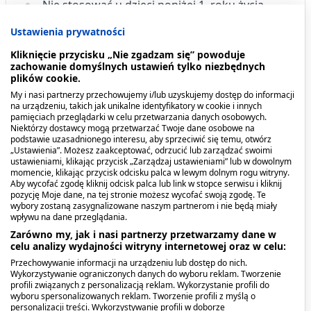
Nie stosować u dzieci poniżej 1. roku życia.
Nie stosować pozajelitowo.
Ustawienia prywatności
Preparat może być jedynym źródłem
Kliknięcie przycisku „Nie zgadzam się” powoduje
zachowanie domyślnych ustawień tylko niezbędnych
pożywienia.
plików cookie.
My i nasi partnerzy przechowujemy i/lub uzyskujemy dostęp do informacji
Zawiera białka mleka.
na urządzeniu, takich jak unikalne identyfikatory w cookie i innych
pamięciach przeglądarki w celu przetwarzania danych osobowych.
Niektórzy dostawcy mogą przetwarzać Twoje dane osobowe na
Co zawiera produkt?
podstawie uzasadnionego interesu, aby sprzeciwić się temu, otwórz
„Ustawienia”. Możesz zaakceptować, odrzucić lub zarządzać swoimi
ustawieniami, klikając przycisk „Zarządzaj ustawieniami” lub w dowolnym
Woda, maltodekstryna, oleje roślinne
momencie, klikając przycisk odcisku palca w lewym dolnym rogu witryny.
(słonecznikowy, rzepakowy), sacharoza, białka
Aby wycofać zgodę kliknij odcisk palca lub link w stopce serwisu i kliknij
pozycję Moje dane, na tej stronie możesz wycofać swoją zgodę. Te
mleka, składniki mineralne (cytrynian potasu,
wybory zostaną zasygnalizowane naszym partnerom i nie będą miały
cytrynian sodu, cytrynian wapnia, fosforan sodu,
wpływu na dane przeglądania.
chlorek potasu, cytrynian magnezu, tlenek
Zarówno my, jak i nasi partnerzy przetwarzamy dane w
celu analizy wydajności witryny internetowej oraz w celu:
magnezu, siarczan żelaza (II) , siarczan cynku,
Przechowywanie informacji na urządzeniu lub dostęp do nich.
siarczan manganu, siarczan miedzi (II), fluorek
Wykorzystywanie ograniczonych danych do wyboru reklam. Tworzenie
sodu, chlorek chromu (III), jodek potasu,
profili związanych z personalizacją reklam. Wykorzystanie profili do
wyboru spersonalizowanych reklam. Tworzenie profili z myślą o
molibdenian (VI) sodu, selenian (VI) sodu),
personalizacji treści. Wykorzystywanie profili w doborze