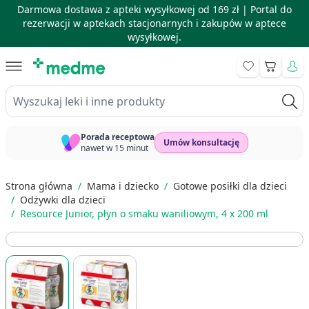
Darmowa dostawa z apteki wysyłkowej od 169 zł |
Portal do
rezerwacji w aptekach stacjonarnych i zakupów w aptece
wysyłkowej.
Skip to Content
Koszyk
Wyszukaj leki i inne produkty
Porada receptowa
Umów konsultację
nawet w 15 minut
Strona główna
/
Mama i dziecko
/
Gotowe posiłki dla dzieci
/
Odżywki dla dzieci
/
Resource Junior, płyn o smaku waniliowym, 4 x 200 ml