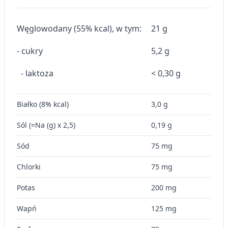
Wykorzystywanie profili w celu doboru
spersonalizowanych treści
Węglowodany (55% kcal), w tym:
21 g
Pomiar efektywności reklam
- cukry
5,2 g
Pomiar efektywności treści
- laktoza
< 0,30 g
Rozumienie odbiorców dzięki statystyce lub
kombinacji danych z różnych źródeł
Białko (8% kcal)
3,0 g
Rozwój i ulepszanie usług
Sól (=Na (g) x 2,5)
0,19 g
Wykorzystywanie ograniczonych danych do
wyboru treści
Sód
75 mg
Funkcje specjalne IAB:
Chlorki
75 mg
Użycie dokładnych danych
geolokalizacyjnych
Potas
200 mg
Identyfikowanie urządzeń na podstawie
Wapń
125 mg
aktywnie żądanych informacji