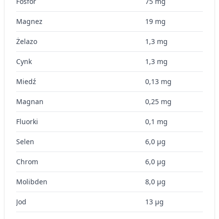
Fosfor
75 mg
Cele przetwarzania inne niż IAB:
Niezbędne
Magnez
19 mg
Wydajność (Performance)
Żelazo
1,3 mg
Reklama / śledzenie
Cynk
1,3 mg
Miedź
0,13 mg
Magnan
0,25 mg
Fluorki
0,1 mg
Selen
6,0 µg
Chrom
6,0 µg
Molibden
8,0 µg
Jod
13 µg