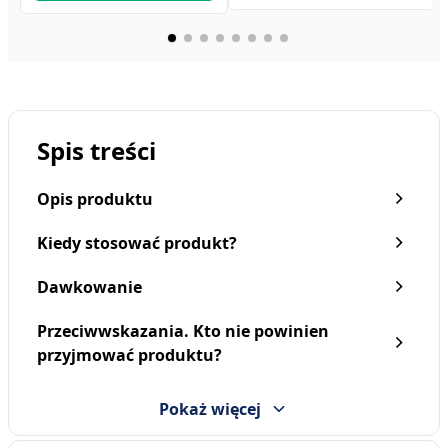
Spis treści
Opis produktu
Kiedy stosować produkt?
Dawkowanie
Przeciwwskazania. Kto nie powinien
Resource Instant Protein,
Resource 2.0+Fibre, płyn o
przyjmować produktu?
proszek, 400 g
smaku kawowym, 4 x 200
ml
77,99 zł
33,89 zł
Pokaż więcej