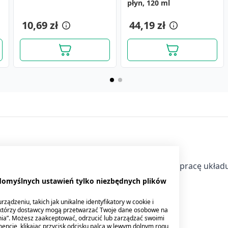
30 szt.
płyn, 120 ml
10,69 zł
17,89 zł
44,19 zł
35,99 zł
ierający kompozycję składników wspierających pracę układ
sób dorosłych.
 domyślnych ustawień tylko niezbędnych plików
ządzeniu, takich jak unikalne identyfikatory w cookie i
ektórzy dostawcy mogą przetwarzać Twoje dane osobowe na
nia”. Możesz zaakceptować, odrzucić lub zarządzać swoimi
a osób dorosłych.
encie, klikając przycisk odcisku palca w lewym dolnym rogu