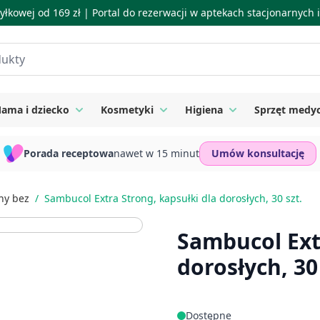
łkowej od 169 zł |
Portal do rezerwacji w aptekach stacjonarnych
ama i dziecko
Kosmetyki
Higiena
Sprzęt medy
ie
 submenu for Suplementy
Toggle submenu for Mama i dziecko
Toggle submenu for Kosmetyki
Toggle submenu for
Porada receptowa
nawet w 15 minut
Umów konsultację
ny bez
/
Sambucol Extra Strong, kapsułki dla dorosłych, 30 szt.
Sambucol Ext
dorosłych, 30 
Dostępne