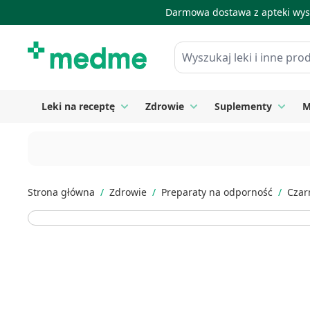
Darmowa dostawa z apteki wysy
Skip to Content
Wyszukaj leki i inne produkty
Leki na receptę
Zdrowie
Suplementy
M
Toggle submenu for Leki na receptę
Toggle submenu for Zdrow
Toggle
Strona główna
/
Zdrowie
/
Preparaty na odporność
/
Czar