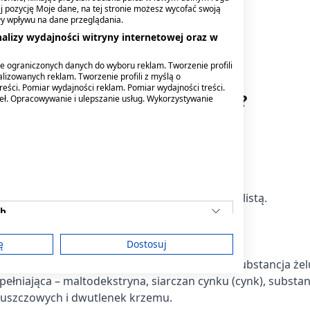
Sambucol Kids, płyn, 120
Sambucol Immuno Forte,
knij pozycję Moje dane, na tej stronie możesz wycofać swoją
ml
płyn, 120 ml
ły wpływu na dane przeglądania.
alizy wydajności witryny internetowej oraz w
41,29 zł
44,19 zł
e ograniczonych danych do wyboru reklam. Tworzenie profili
lizowanych reklam. Tworzenie profili z myślą o
reści. Pomiar wydajności reklam. Pomiar wydajności treści.
owinien przyjmować produktu?
deł. Opracowywanie i ulepszanie usług. Wykorzystywanie
ci na którykolwiek ze składników.
przyjmować produktu bez konsultacji ze specjalistą.
ch
ę
Dostosuj
aryzowany ekstrakt z owoców bzu czarnego, substancja żel
ełniająca – maltodekstryna, siarczan cynku (cynk), substan
am
łuszczowych i dwutlenek krzemu.