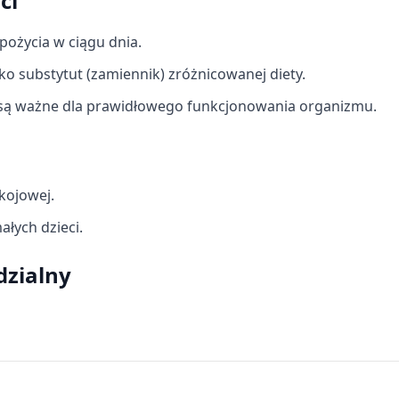
ci
spożycia w ciągu dnia.
o substytut (zamiennik) zróżnicowanej diety.
a są ważne dla prawidłowego funkcjonowania organizmu.
kojowej.
łych dzieci.
dzialny