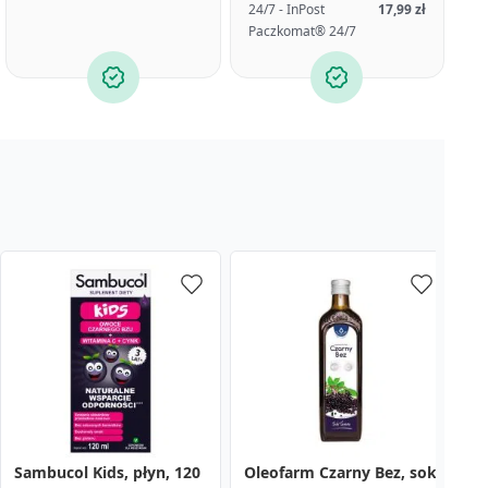
24/7 - InPost
17,99 zł
Paczkomat® 24/7
Sambucol Kids, płyn, 120
Oleofarm Czarny Bez, sok
S