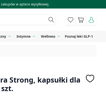
 i zakupów w aptece wysyłkowej.
Koszyk
czny
Intymne
Wellness
Poznaj leki GLP-1
 Higiena
Toggle submenu for Sprzęt medyczny
Toggle submenu for Intymne
Toggle submenu for Wellness
ra Strong, kapsułki dla
szt.