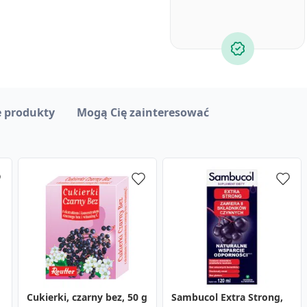
 produkty
Mogą Cię zainteresować
,
Cukierki, czarny bez, 50 g
Ceviforte max, kapsułki,
Sambucol Extra Strong,
Zilavir, kapsułki, 30 szt.