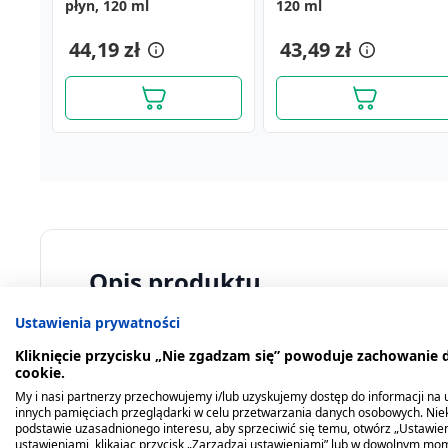
płyn, 120 ml
płyn, 120 ml
witaminowy z cynkiem,
120 ml
płyn, 120 ml
musujące, 14 szt.
75 g
51,19 zł
6,69 zł
44,19 zł
44,19 zł
43,49 zł
44,19 zł
Opis produktu
Ustawienia prywatności
Sambucol Extra Strong to suplement diety zaw
odpornościowego. Produkt przeznaczony dla o
Kliknięcie przycisku „Nie zgadzam się” powoduje zachowanie
cookie.
Kiedy stosować produkt?
My i nasi partnerzy przechowujemy i/lub uzyskujemy dostęp do informacji na ur
innych pamięciach przeglądarki w celu przetwarzania danych osobowych. Ni
podstawie uzasadnionego interesu, aby sprzeciwić się temu, otwórz „Ustawie
Wsparcie odporności. Produkt przeznaczony dl
ustawieniami, klikając przycisk „Zarządzaj ustawieniami” lub w dowolnym mom