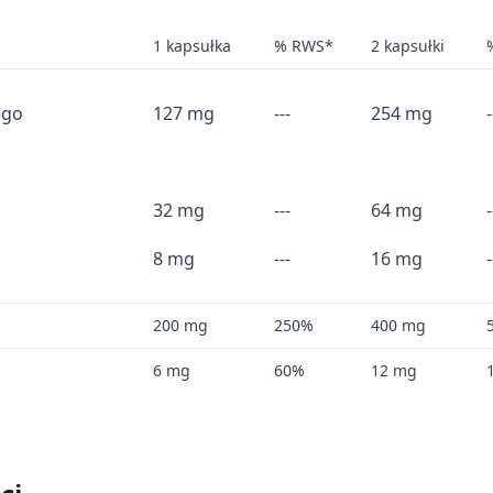
1 kapsułka
% RWS*
2 kapsułki
treści
ego
127 mg
---
254 mg
-
ych z różnych źródeł
32 mg
---
64 mg
-
8 mg
---
16 mg
-
200 mg
250%
400 mg
6 mg
60%
12 mg
informacji