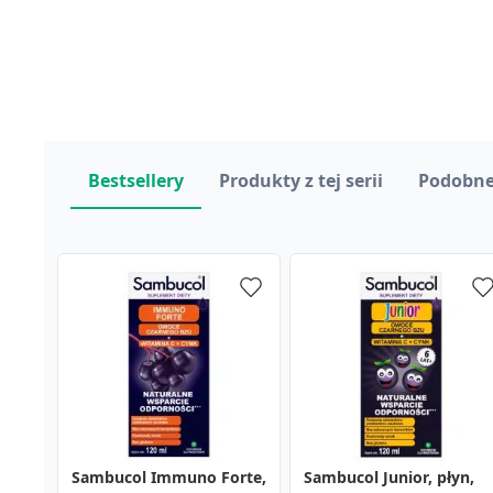
Bestsellery
Produkty z tej serii
Podobne
Sambucol Immuno Forte,
Sambucol Extra Strong,
Vitella Zn, krem
Sambucol Junior, płyn,
Sambucol Immuno Forte
Calcium Teva, tabletki