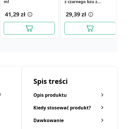
ml
z czarnego bzu z
F
witaminą C, płyn, 490 ml
41,29 zł
29,39 zł
4
Spis treści
u
Opis produktu
Kiedy stosować produkt?
Dawkowanie