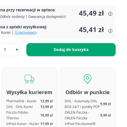
na przy rezerwacji w aptece:
45,49 zł
Odbiór osobisty | Gwarancja dostępności!
na z apteki wysyłkowej:
45,41 zł
Kurier |
O sprzedawcy
+
Dodaj do koszyka
Wysyłka kurierem
Odbiór w punkcie
Pharmalink - Kurier
12,99 zł
DHL - Automaty DHL
9,99 zł
DHL - DHL Kurier
13,99 zł
BOX 24/7 i punkty POP
Poczta Polska -
ORLEN Paczka -
16,99 zł
9,99 zł
Thermo
ORLEN Paczka
InPost Kurier - Kurier
17,99 zł
InPost Paczkomat®