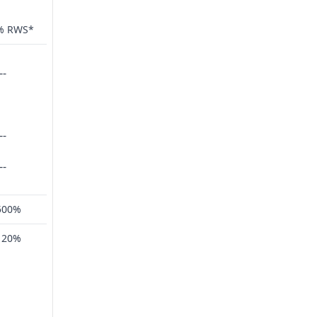
% RWS*
--
--
--
500%
120%