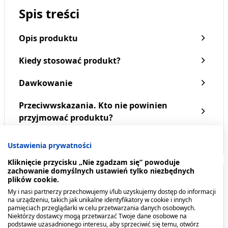
Spis treści
Opis produktu
Kiedy stosować produkt?
Dawkowanie
Przeciwwskazania. Kto nie powinien
Seni Active Normal,
Seni Active Super, majtki
przyjmować produktu?
majtki chłonne, rozmiar L,
chłonne, rozmiar S, 10 szt.
30 szt.
79,79 zł
26,99 zł
Pokaż więcej
Ustawienia prywatności
Kliknięcie przycisku „Nie zgadzam się” powoduje
zachowanie domyślnych ustawień tylko niezbędnych
Opis produktu
plików cookie.
My i nasi partnerzy przechowujemy i/lub uzyskujemy dostęp do informacji
na urządzeniu, takich jak unikalne identyfikatory w cookie i innych
Podkłady higieniczne z wkładem chłonnym Seni
pamięciach przeglądarki w celu przetwarzania danych osobowych.
Soft Super to idealne dodatkowe zabezpieczenie
Niektórzy dostawcy mogą przetwarzać Twoje dane osobowe na
podstawie uzasadnionego interesu, aby sprzeciwić się temu, otwórz
łóżka i pościeli przed zawilgoceniem. Mogą być