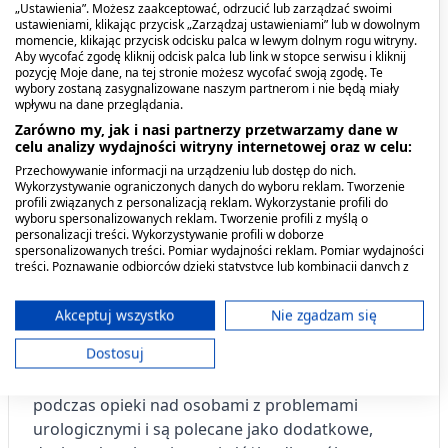
„Ustawienia”. Możesz zaakceptować, odrzucić lub zarządzać swoimi
stosowane przy pielęgnacji dzieci i dorosłych, przy
ustawieniami, klikając przycisk „Zarządzaj ustawieniami” lub w dowolnym
momencie, klikając przycisk odcisku palca w lewym dolnym rogu witryny.
zabiegach pielęgnacyjnych, podczas zmiany
Aby wycofać zgodę kliknij odcisk palca lub link w stopce serwisu i kliknij
pieluch, opatrunków itp. Mogą być stosowane
pozycję Moje dane, na tej stronie możesz wycofać swoją zgodę. Te
wybory zostaną zasygnalizowane naszym partnerom i nie będą miały
jako dodatkowa ochrona materaca, niezależnie od
wpływu na dane przeglądania.
stosowania innych wyrobów chłonnych,
Zarówno my, jak i nasi partnerzy przetwarzamy dane w
szczególnie w nocy, u osób leżących i
celu analizy wydajności witryny internetowej oraz w celu:
unieruchomionych. Chłonność: 2/3.
Przechowywanie informacji na urządzeniu lub dostęp do nich.
Wykorzystywanie ograniczonych danych do wyboru reklam. Tworzenie
profili związanych z personalizacją reklam. Wykorzystanie profili do
Kiedy stosować produkt?
wyboru spersonalizowanych reklam. Tworzenie profili z myślą o
personalizacji treści. Wykorzystywanie profili w doborze
spersonalizowanych treści. Pomiar wydajności reklam. Pomiar wydajności
Wskazaniem do stosowania podkładów
treści. Poznawanie odbiorców dzięki statystyce lub kombinacji danych z
różnych źródeł. Opracowywanie i ulepszanie usług. Wykorzystywanie
higienicznych z wkładem chłonnym Seni Soft
ograniczonych danych do wyboru treści.
Super jest zabezpieczenie łóżka i pościeli przed
Dane mogą być udostępniane poza Unię Europejską i wysyłane do USA.
Akceptuj wszystko
Nie zgadzam się
zawilgoceniem i zabrudzeniem. Produkt Seni Soft
Twoja zgoda i polityka cookie dotyczą wyłącznie tej witryny/aplikacji.
Dostosuj
Super stosuje się również podczas zmiany
Wyświetl listę partnerów (11 dostawców IAB)
pieluchy. Seni Soft Super sprawdzają się m.in.
Używamy Twoich danych w następujących celach:
podczas opieki nad osobami z problemami
Cele przetwarzania IAB:
urologicznymi i są polecane jako dodatkowe,
Przechowywanie informacji na urządzeniu