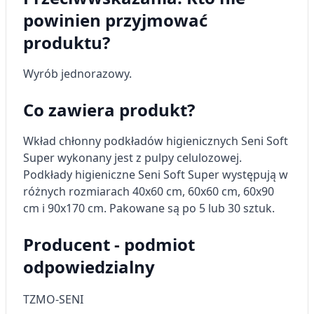
Rozwój i ulepszanie usług
powinien przyjmować
produktu?
Wykorzystywanie ograniczonych danych do
wyboru treści
Wyrób jednorazowy.
Funkcje specjalne IAB:
Użycie dokładnych danych
Co zawiera produkt?
geolokalizacyjnych
Wkład chłonny podkładów higienicznych Seni Soft
Identyfikowanie urządzeń na podstawie
aktywnie żądanych informacji
Super wykonany jest z pulpy celulozowej.
Podkłady higieniczne Seni Soft Super występują w
Cele przetwarzania inne niż IAB:
różnych rozmiarach 40x60 cm, 60x60 cm, 60x90
Niezbędne
cm i 90x170 cm. Pakowane są po 5 lub 30 sztuk.
Wydajność (Performance)
Producent - podmiot
Reklama / śledzenie
odpowiedzialny
TZMO-SENI