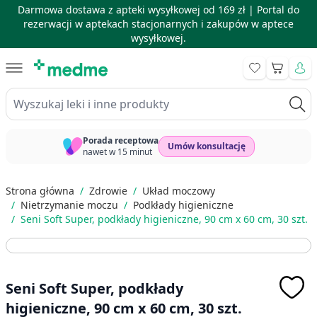
Darmowa dostawa z apteki wysyłkowej od 169 zł |
Portal do
rezerwacji w aptekach stacjonarnych i zakupów w aptece
wysyłkowej.
Skip to Content
Koszyk
Wyszukaj leki i inne produkty
Porada receptowa
Umów konsultację
nawet w 15 minut
Strona główna
/
Zdrowie
/
Układ moczowy
/
Nietrzymanie moczu
/
Podkłady higieniczne
/
Seni Soft Super, podkłady higieniczne, 90 cm x 60 cm, 30 szt.
Seni Soft Super, podkłady
higieniczne, 90 cm x 60 cm, 30 szt.