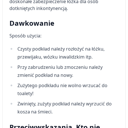
doskonałe zabezpieczenie łóżka dla osób
lub dostęp do nich
dotkniętych inkontynencją.
Wykorzystywanie ograniczonych danych do
wyboru reklam
Dawkowanie
Tworzenie profili w celu
Sposób użycia:
spersonalizowanych reklam
Czysty podkład należy rozłożyć na łóżku,
Wykorzystanie profili do wyboru
spersonalizowanych reklam
przewijaku, wózku inwalidzkim itp.
Tworzenie profili w celu personalizacji treści
Przy zabrudzeniu lub zmoczeniu należy
zmienić podkład na nowy.
Wykorzystywanie profili w celu doboru
spersonalizowanych treści
Zużytego podkładu nie wolno wrzucać do
toalety!
Pomiar efektywności reklam
Zwinięty, zużyty podkład należy wyrzucić do
Pomiar efektywności treści
kosza na śmieci.
Rozumienie odbiorców dzięki statystyce lub
kombinacji danych z różnych źródeł
Przeciwwskazania. Kto nie